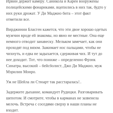
Ирвин держит камеру. Саникола и Карен вооружены
полицейскими фонариками, вцепились в них так, будто у
них руки дрожат. У Ди Маджио бита – этот факт
отметили все.
Вирджинии Бласген кажется, что эти двое хорошо одетых
мужчин вроде ей знакомы, но явно не местные. Она еще
немного отводит занавеску. Мельком замечает, как они
проходят под вязом. Зажимает нос пальцами, чтобы не
чихнуть, и едва не задыхается, сдерживая чих. И тут до
нее доходит. Тот, что пониже – определенно Фрэнк
Синатра, высокий – бейсболист, Джо Ди Маджио, муж
Мэрилин Монро.
Уж не Шейла ли Стюарт так расстаралась!..
Задержите дыхание, командует Рудицки. Разговаривать
шепотом. И смотрите, чтобы в карманах не зазвенела
мелочь. Встреча с соседями сверху в наши планы не
входит.