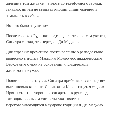
дальше в том же духе – вплоть до телефонного звонка, –
занудно, ничем не выдавая эмоций, лишь мрачнея и
замыкаясь в себе…
Но – то было за ужином.
После того как Рудицки подтвердил, что во всем уверен,
Синатра сказал, что передаст Ди Маджио.
Для справки: временное постановление о разводе было
вынесено в пользу Мэрилин Монро лос-анджелесским
Верховным судом на основании «психической
жестокости мужа».
Появившись из-за угла, Синатра приближается к парням,
вытанцовывая свинг. Саникола и Карен тянутся следом.
Ирвин стоит в сторонке с сигаретой в руке; едва
тлеющим огоньком сигареты указывает на
переговаривающихся в сумраке Рудицки и Ди Маджио.