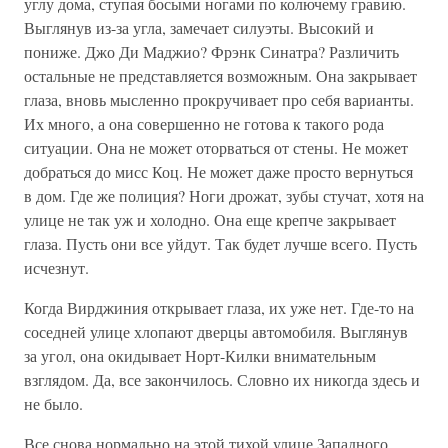
углу дома, ступая босыми ногами по колючему гравию.
Выглянув из-за угла, замечает силуэты. Высокий и
пониже. Джо Ди Маджио? Фрэнк Синатра? Различить
остальные не представляется возможным. Она закрывает
глаза, вновь мысленно прокручивает про себя варианты.
Их много, а она совершенно не готова к такого рода
ситуации. Она не может оторваться от стены. Не может
добраться до мисс Коц. Не может даже просто вернуться
в дом. Где же полиция? Ноги дрожат, зубы стучат, хотя на
улице не так уж и холодно. Она еще крепче закрывает
глаза. Пусть они все уйдут. Так будет лучше всего. Пусть
исчезнут.
Когда Вирджиния открывает глаза, их уже нет. Где-то на
соседней улице хлопают дверцы автомобиля. Выглянув
за угол, она окидывает Норт-Килки внимательным
взглядом. Да, все закончилось. Словно их никогда здесь и
не было.
Все снова нормально на этой тихой улице Западного