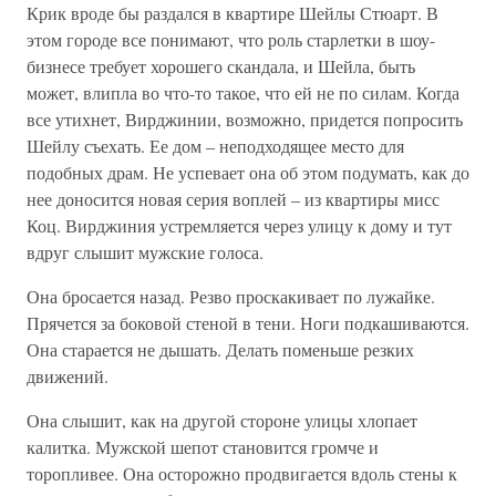
Крик вроде бы раздался в квартире Шейлы Стюарт. В
этом городе все понимают, что роль старлетки в шоу-
бизнесе требует хорошего скандала, и Шейла, быть
может, влипла во что-то такое, что ей не по силам. Когда
все утихнет, Вирджинии, возможно, придется попросить
Шейлу съехать. Ее дом – неподходящее место для
подобных драм. Не успевает она об этом подумать, как до
нее доносится новая серия воплей – из квартиры мисс
Коц. Вирджиния устремляется через улицу к дому и тут
вдруг слышит мужские голоса.
Она бросается назад. Резво проскакивает по лужайке.
Прячется за боковой стеной в тени. Ноги подкашиваются.
Она старается не дышать. Делать поменьше резких
движений.
Она слышит, как на другой стороне улицы хлопает
калитка. Мужской шепот становится громче и
торопливее. Она осторожно продвигается вдоль стены к