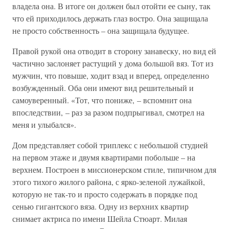
владела она. В итоге он должен был отойти ее сыну, так
что ей приходилось держать глаз востро. Она защищала
не просто собственность – она защищала будущее.
Правой рукой она отводит в сторону занавеску, но вид ей
частично заслоняет растущий у дома большой вяз. Тот из
мужчин, что повыше, ходит взад и вперед, определенно
возбужденный. Оба они имеют вид решительный и
самоуверенный. «Тот, что пониже, – вспомнит она
впоследствии, – раз за разом подпрыгивал, смотрел на
меня и улыбался».
Дом представляет собой триплекс с небольшой студией
на первом этаже и двумя квартирами побольше – на
верхнем. Построен в миссионерском стиле, типичном для
этого тихого жилого района, с ярко-зеленой лужайкой,
которую не так-то и просто содержать в порядке под
сенью гигантского вяза. Одну из верхних квартир
снимает актриса по имени Шейла Стюарт. Милая