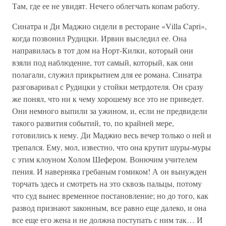
Там, где ее не увидят. Нечего облегчать копам работу.
Синатра и Ди Маджио сидели в ресторане «Villa Capri»,
когда позвонил Рудицки. Ирвин выследил ее. Она
направилась в тот дом на Норт-Килки, который они
взяли под наблюдение, тот самый, который, как они
полагали, служил прикрытием для ее романа. Синатра
разговаривал с Рудицки у стойки метрдотеля. Он сразу
же понял, что ни к чему хорошему все это не приведет.
Они немного выпили за ужином, и, если не предвидели
такого развития событий, то, по крайней мере,
готовились к нему. Ди Маджио весь вечер только о ней и
трепался. Ему, мол, известно, что она крутит шуры-муры
с этим клоуном Холом Шефером. Вонючим учителем
пения. И наверняка гребаным гомиком! А он вынужден
торчать здесь и смотреть на это сквозь пальцы, потому
что суд вынес временное постановление; но до того, как
развод признают законным, все равно еще далеко, и она
все еще его жена и не должна поступать с ним так… И