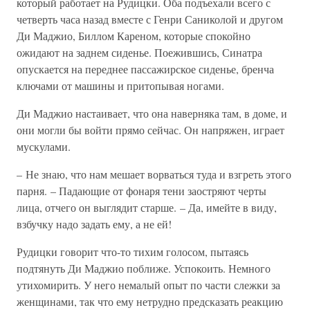
который работает на Рудицки. Оба подъехали всего с
четверть часа назад вместе с Генри Саниколой и другом
Ди Маджио, Биллом Кареном, которые спокойно
ожидают на заднем сиденье. Поежившись, Синатра
опускается на переднее пассажирское сиденье, бренча
ключами от машины и притопывая ногами.
Ди Маджио настаивает, что она наверняка там, в доме, и
они могли бы войти прямо сейчас. Он напряжен, играет
мускулами.
– Не знаю, что нам мешает ворваться туда и взгреть этого
парня. – Падающие от фонаря тени заостряют черты
лица, отчего он выглядит старше. – Да, имейте в виду,
взбучку надо задать ему, а не ей!
Рудицки говорит что-то тихим голосом, пытаясь
подтянуть Ди Маджио поближе. Успокоить. Немного
утихомирить. У него немалый опыт по части слежки за
женщинами, так что ему нетрудно предсказать реакцию