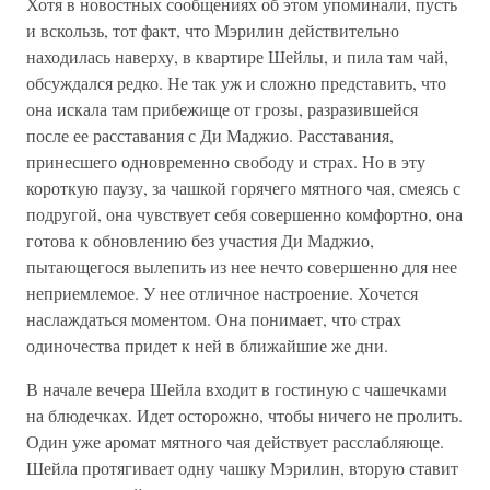
Хотя в новостных сообщениях об этом упоминали, пусть
и вскользь, тот факт, что Мэрилин действительно
находилась наверху, в квартире Шейлы, и пила там чай,
обсуждался редко. Не так уж и сложно представить, что
она искала там прибежище от грозы, разразившейся
после ее расставания с Ди Маджио. Расставания,
принесшего одновременно свободу и страх. Но в эту
короткую паузу, за чашкой горячего мятного чая, смеясь с
подругой, она чувствует себя совершенно комфортно, она
готова к обновлению без участия Ди Маджио,
пытающегося вылепить из нее нечто совершенно для нее
неприемлемое. У нее отличное настроение. Хочется
наслаждаться моментом. Она понимает, что страх
одиночества придет к ней в ближайшие же дни.
В начале вечера Шейла входит в гостиную с чашечками
на блюдечках. Идет осторожно, чтобы ничего не пролить.
Один уже аромат мятного чая действует расслабляюще.
Шейла протягивает одну чашку Мэрилин, вторую ставит