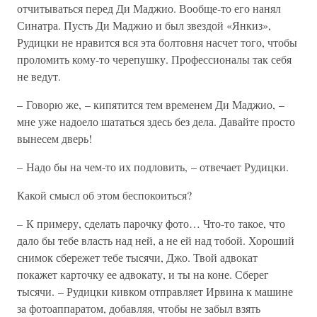
отчитываться перед Ди Маджио. Вообще-то его нанял
Синатра. Пусть Ди Маджио и был звездой «Янкиз»,
Рудицки не нравится вся эта болтовня насчет того, чтобы
проломить кому-то черепушку. Профессионалы так себя
не ведут.
– Говорю же, – кипятится тем временем Ди Маджио, –
мне уже надоело шататься здесь без дела. Давайте просто
вынесем дверь!
– Надо бы на чем-то их подловить, – отвечает Рудицки.
Какой смысл об этом беспокоиться?
– К примеру, сделать парочку фото… Что-то такое, что
дало бы тебе власть над ней, а не ей над тобой. Хороший
снимок сбережет тебе тысячи, Джо. Твой адвокат
покажет карточку ее адвокату, и ты на коне. Сберег
тысячи. – Рудицки кивком отправляет Ирвина к машине
за фотоаппаратом, добавляя, чтобы не забыл взять