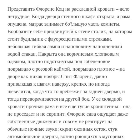
Представить Флоренс Коц на раскладной кровати – дело
нетрудное. Когда дверца стенного шкафа открыта, а рама
опущена, матрас занимает бо?льшую часть комнаты.
Вообразите себе придвинутый к стене столик, на котором
стоит будильник с флуоресцентными стрелками,
небольшая гибкая лампа и наполовину наполненный
водой стакан. Накрыта она коричневым хлопковым
одеялом, плотно подоткнутым под гобеленовое
покрывало с розовой каймой, покрывало плотное – на
дворе как-никак ноябрь. Спит Флоренс, давно
привыкшая к шагам наверху, крепко, но иногда
шевелится, когда что-то дребезжит за задней дверью, и
тогда переворачивается на другой бок. У ее складной
кровати прочная рама и все еще тугие кронштейны – она
не проседает и не скрипит. Флоренс едва ощущает даже
собственные движения и совсем не реагирует на
обычные ночные звуки: скрип оконных сеток, стук
автомобильной дверцы, возню роющихся в мусорных