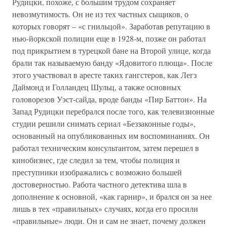
Рудицки, похоже, с большим трудом сохраняет
невозмутимость. Он не из тех частных сыщиков, о
которых говорят – «с гнильцой». Заработав репутацию в
нью-йоркской полиции еще в 1928-м, позже он работал
под прикрытием в турецкой бане на Второй улице, когда
брали так называемую банду «Ядовитого плюща». После
этого участвовал в аресте таких гангстеров, как Легз
Даймонд и Голландец Шульц, а также основных
головорезов Уэст-сайда, вроде банды «Пир Баттон». На
Запад Рудицки перебрался после того, как телевизионные
студии решили снимать сериал «Беззаконные годы»,
основанный на опубликованных им воспоминаниях. Он
работал техническим консультантом, затем перешел в
кинобизнес, где следил за тем, чтобы полиция и
преступники изображались с возможно большей
достоверностью. Работа частного детектива шла в
дополнение к основной, «как гарнир», и брался он за нее
лишь в тех «правильных» случаях, когда его просили
«правильные» люди. Он и сам не знает, почему должен