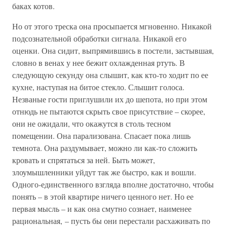
баках котов.
Но от этого треска она просыпается мгновенно. Никакой
подсознательной обработки сигнала. Никакой его
оценки. Она сидит, выпрямившись в постели, застывшая,
словно в венах у нее бежит охлажденная ртуть. В
следующую секунду она слышит, как кто-то ходит по ее
кухне, наступая на битое стекло. Слышит голоса.
Незваные гости приглушили их до шепота, но при этом
отнюдь не пытаются скрыть свое присутствие – скорее,
они не ожидали, что окажутся в столь тесном
помещении. Она парализована. Спасает пока лишь
темнота. Она раздумывает, можно ли как-то сложить
кровать и спрятаться за ней. Быть может,
злоумышленники уйдут так же быстро, как и вошли.
Одного-единственного взгляда вполне достаточно, чтобы
понять – в этой квартире ничего ценного нет. Но ее
первая мысль – и как она смутно сознает, наименее
рациональная, – пусть бы они перестали расхаживать по