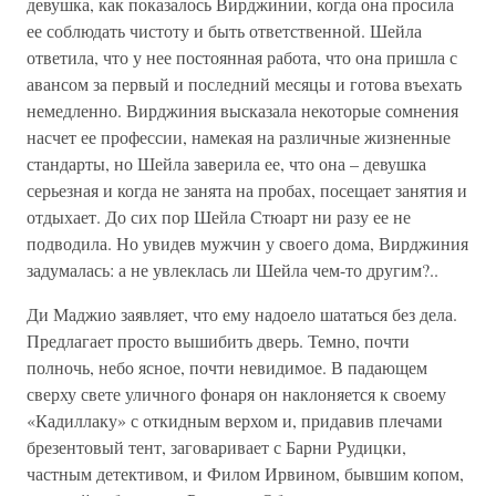
девушка, как показалось Вирджинии, когда она просила
ее соблюдать чистоту и быть ответственной. Шейла
ответила, что у нее постоянная работа, что она пришла с
авансом за первый и последний месяцы и готова въехать
немедленно. Вирджиния высказала некоторые сомнения
насчет ее профессии, намекая на различные жизненные
стандарты, но Шейла заверила ее, что она – девушка
серьезная и когда не занята на пробах, посещает занятия и
отдыхает. До сих пор Шейла Стюарт ни разу ее не
подводила. Но увидев мужчин у своего дома, Вирджиния
задумалась: а не увлеклась ли Шейла чем-то другим?..
Ди Маджио заявляет, что ему надоело шататься без дела.
Предлагает просто вышибить дверь. Темно, почти
полночь, небо ясное, почти невидимое. В падающем
сверху свете уличного фонаря он наклоняется к своему
«Кадиллаку» с откидным верхом и, придавив плечами
брезентовый тент, заговаривает с Барни Рудицки,
частным детективом, и Филом Ирвином, бывшим копом,