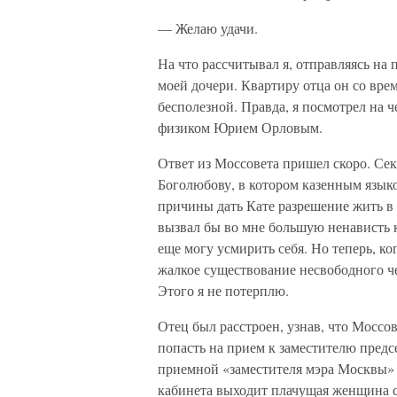
— Желаю удачи.
На что рассчитывал я, отправляясь на 
моей дочери. Квартиру отца он со вре
бесполезной. Правда, я посмотрел на ч
физиком Юрием Орловым.
Ответ из Моссовета пришел скоро. Сек
Боголюбову, в котором казенным языко
причины дать Кате разрешение жить в 
вызвал бы во мне большую ненависть к 
еще могу усмирить себя. Но теперь, ко
жалкое существование несвободного ч
Этого я не потерплю.
Отец был расстроен, узнав, что Моссов
попасть на прием к заместителю пред
приемной «заместителя мэра Москвы» 
кабинета выходит плачущая женщина с 