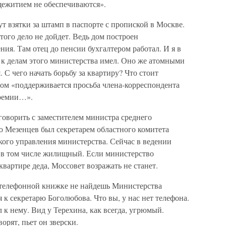
щежитием не обеспечиваются».
ут взятки за штамп в паспорте с пропиской в Москве.
этого дело не дойдет. Ведь дом построен
я. Там отец до пенсии бухгалтером работал. И я в
 к делам этого министерства имел. Оно же атомными
. С чего начать борьбу за квартиру? Что стоит
ром «поддерживается просьба члена-корреспондента
премии…».
говорить с заместителем министра среднего
 Мезенцев был секретарем областного комитета
кого управления министерства. Сейчас в ведении
и в том числе жилищный. Если министерство
вартире деда, Моссовет возражать не станет.
 телефонной книжке не найдешь Министерства
 к секретарю Боголюбова. Что вы, у нас нет телефона.
 к нему. Вид у Терехина, как всегда, угрюмый.
орят, пьет он зверски.