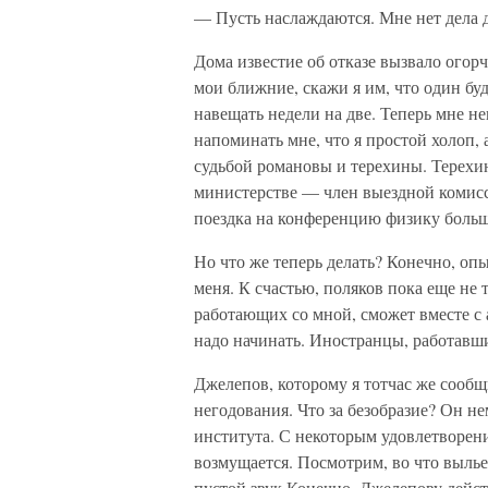
— Пусть наслаждаются. Мне нет дела 
Дома известие об отказе вызвало огорч
мои ближние, скажи я им, что один буд
навещать недели на две. Теперь мне не
напоминать мне, что я простой холоп,
судьбой романовы и терехины. Терехи
министерстве — член выездной комисси
поездка на конференцию физику больш
Но что же теперь делать? Конечно, опы
меня. К счастью, поляков пока еще не
работающих со мной, сможет вместе с 
надо начинать. Иностранцы, работавши
Джелепов, которому я тотчас же сообщ
негодования. Что за безобразие? Он 
института. С некоторым удовлетворени
возмущается. Посмотрим, во что выльет
пустой звук Конечно, Джелепову дейс