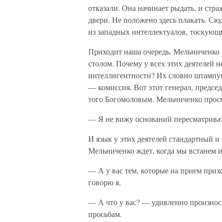
отказали. Она начинает рыдать, и стра
двери. Не положено здесь плакать. Сю
из западных интеллектуалов, тоскующ
Приходит наша очередь. Мельниченко
столом. Почему у всех этих деятелей 
интеллигентности? Их словно штампую
— комиссия. Вот этот генерал, предсе
того Богомоловым. Мельниченко просм
— Я не вижу оснований пересматрива
И язык у этих деятелей стандартный и
Мельниченко ждет, когда мы встанем и
— А у вас тем, которые на прием прих
говорю я.
— А что у вас? — удивленно произнос
просьбам.