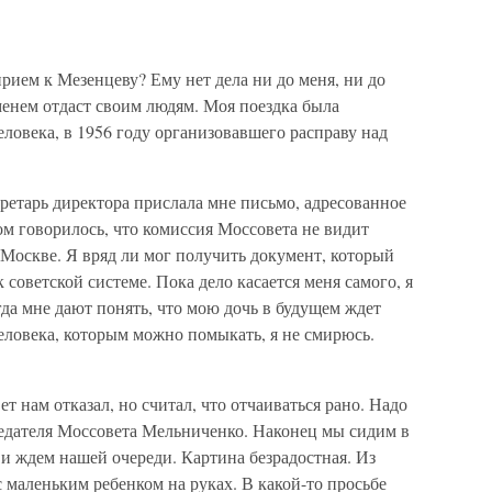
прием к Мезенцеву? Ему нет дела ни до меня, ни до
менем отдаст своим людям. Моя поездка была
еловека, в 1956 году организовавшего расправу над
ретарь директора прислала мне письмо, адресованное
м говорилось, что комиссия Моссовета не видит
Москве. Я вряд ли мог получить документ, который
советской системе. Пока дело касается меня самого, я
гда мне дают понять, что мою дочь в будущем ждет
еловека, которым можно помыкать, я не смирюсь.
ет нам отказал, но считал, что отчаиваться рано. Надо
седателя Моссовета Мельниченко. Наконец мы сидим в
и ждем нашей очереди. Картина безрадостная. Из
маленьким ребенком на руках. В какой-то просьбе