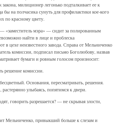
ж закона, милиционер легонько подталкивает ее к
да бы на полчасика сунуть для профилактики кое-кого
их по красному цвету.
 — «заместитель мэра» — сидит за полированным
невозможно найти в лице и проблеска
т в цехе неизвестного завода. Справа от Мельниченко
датель комиссии, подписал письмо Боголюбову, назвав
атривает бумаги и ровным голосом произносит:
ть решение комиссии.
 бесцветный. Основания, пересматривать, решения.
, растерянно улыбаясь, попятимся к двери.
одят, говорить разрешается? — не скрывая злости,
ит Мельниченко, привыкший больше к слезам и