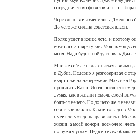
сотрудничество физиков из его лабор
Через день все изменилось. Джелепов 
До чего же сильна советская власть
Поляк уедет в конце лета, и поэтому о
возится с аппаратурой. Моя помощь сей
меня. Надо будет, пойду снова к Джеле
Мне же сейчас надо заняться своими 
в Дубне. Недавно я разговаривал с от
квартирке на набережной Максима Горь
прописать Катю. Иначе после его смерт
думая, как в жизни помочь своей внучк
бояться нечего. Но до чего же я ненав
советской власти. Какие-то гады в Мо
имеет ли моя дочь право жить в Москв
жизни, а моей дочери, возможно, жить
по чужим углам. Ведь во всех объявле