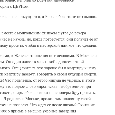
атории с ЦЕРНом.
больше не возмущается, и Боголюбова тоже не слышно.
н вместе с монгольским физиком с утра до вечера
час не нужна, но, когда потребуется, они получат ее от
пову просить, чтобы в мастерской нам кое-что сделали.
делами, к Женеве отношения не имеющими. В Москве и
цом. Он один живет в маленькой однокомнатной
кого. Отец считает, что хорошо бы в квартиру к нему
и квартиру заберут. Говорить о своей будущей смерти,
е! Что поделаешь, от этого никуда не уйдешь, и этого
ижу это подлое слово «прописка», изобретенное при
ссовете, старые большевики-пенсионеры будут решать,
е. Я родился в Москве, прожил там половину своей
 там не позволят. Что ждет ее после школы? Скитание
ниях о приеме в высшие учебные заведения