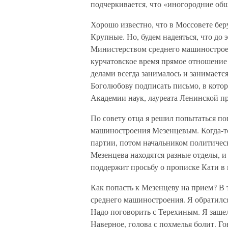
подчеркивается, что «иногородние об
Хорошо известно, что в Моссовете бер
Крупные. Но, будем надеяться, что до 
Министерством среднего машиностроени
курчатовское время прямое отношение
делами всегда занималось и занимается
Боголюбову подписать письмо, в кото
Академии наук, лауреата Ленинской 
По совету отца я решил попытаться по
машиностроения Мезенцевым. Когда-то
партии, потом начальником политичес
Мезенцева находятся разные отделы, 
поддержит просьбу о прописке Кати в к
Как попасть к Мезенцеву на прием? В
среднего машиностроения. Я обратился
Надо поговорить с Терехиным. Я зашел
Наверное, голова с похмелья болит. Гов