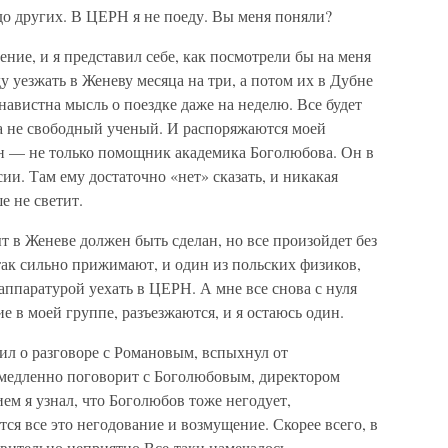
до других. В ЦЕРН я не поеду. Вы меня поняли?
ение, и я представил себе, как посмотрели бы на меня
у уезжать в Женеву месяца на три, а потом их в Дубне
навистна мысль о поездке даже на неделю. Все будет
 а не свободный ученый. И распоряжаются моей
н — не только помощник академика Боголюбова. Он в
и. Там ему достаточно «нет» сказать, и никакая
е не светит.
т в Женеве должен быть сделан, но все произойдет без
 так сильно прижимают, и один из польских физиков,
аппаратурой уехать в ЦЕРН. А мне все снова с нуля
е в моей группе, разъезжаются, и я остаюсь один.
ил о разговоре с Романовым, вспыхнул от
немедленно поговорит с Боголюбовым, директором
ем я узнал, что Боголюбов тоже негодует,
ся все это негодование и возмущение. Скорее всего, в
твительно неприятно Все-таки намечалось