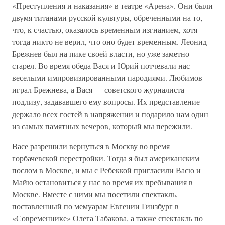
«Преступления и наказания» в театре «Арена». Они были
двумя титанами русской культуры, обреченными на то,
что, к счастью, оказалось временным изгнанием, хотя
тогда никто не верил, что оно будет временным. Леонид
Брежнев был на пике своей власти, но уже заметно
старел. Во время обеда Вася и Юрий потчевали нас
веселыми импровизированными пародиями. Любимов
играл Брежнева, а Вася — советского журналиста-
подлизу, задававшего ему вопросы. Их представление
держало всех гостей в напряжении и подарило нам один
из самых памятных вечеров, который мы пережили.
Васе разрешили вернуться в Москву во время
горбачевской перестройки. Тогда я был американским
послом в Москве, и мы с Ребеккой пригласили Васю и
Майю остановиться у нас во время их пребывания в
Москве. Вместе с ними мы посетили спектакль,
поставленный по мемуарам Евгении Гинзбург в
«Современнике» Олега Табакова, а также спектакль по