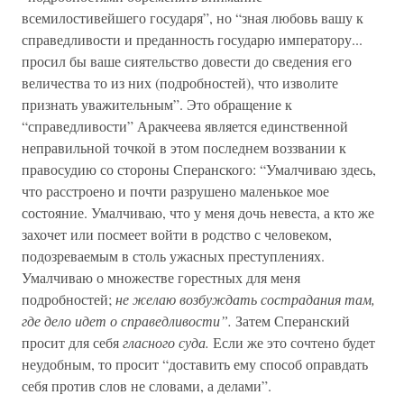
всемилостивейшего государя”, но “зная любовь вашу к
справедливости и преданность государю императору...
просил бы ваше сиятельство довести до сведения его
величества то из них (подробностей), что изволите
признать уважительным”. Это обращение к
“справедливости” Аракчеева является единственной
неправильной точкой в этом последнем воззвании к
правосудию со стороны Сперанского: “Умалчиваю здесь,
что расстроено и почти разрушено маленькое мое
состояние. Умалчиваю, что у меня дочь невеста, а кто же
захочет или посмеет войти в родство с человеком,
подозреваемым в столь ужасных преступлениях.
Умалчиваю о множестве горестных для меня
подробностей;
не желаю возбуждать сострадания там,
где дело идет о справедливости”.
Затем Сперанский
просит для себя
гласного суда.
Если же это сочтено будет
неудобным, то просит “доставить ему способ оправдать
себя против слов не словами, а делами”.