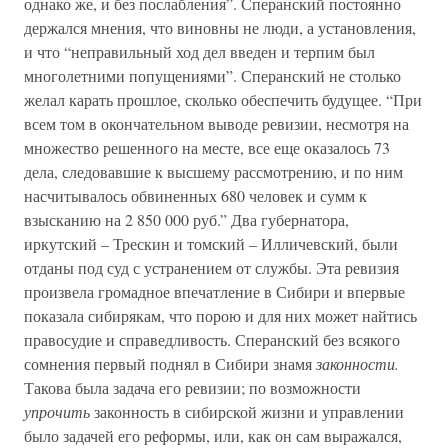
однако же, и без послабления”. Сперанский постоянно
держался мнения, что виновны не люди, а установления,
и что “неправильный ход дел введен и терпим был
многолетними попущениями”. Сперанский не столько
желал карать прошлое, сколько обеспечить будущее. “При
всем том в окончательном выводе ревизии, несмотря на
множество решенного на месте, все еще оказалось 73
дела, следовавшие к высшему рассмотрению, и по ним
насчитывалось обвиненных 680 человек и сумм к
взысканию на 2 850 000 руб.” Два губернатора,
иркутский – Трескин и томский – Илличевский, были
отданы под суд с устранением от службы. Эта ревизия
произвела громадное впечатление в Сибири и впервые
показала сибирякам, что порою и для них может найтись
правосудие и справедливость. Сперанский без всякого
сомнения первый поднял в Сибири знамя
законности.
Такова была задача его ревизии; по возможности
упрочить
законность в сибирской жизни и управлении
было задачей его реформы, или, как он сам выражался,