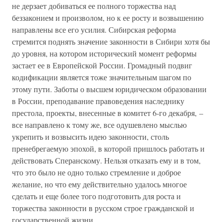
не дерзает добиваться ее полного торжества над
беззаконием и произволом, но к ее росту и возвышению
направлены все его усилия. Сибирская реформа
стремится поднять значение законности в Сибири хотя бы
до уровня, на котором исторический момент реформы
застает ее в Европейской России. Громадный подвиг
кодификации является тоже значительным шагом по
этому пути. Заботы о высшем юридическом образовании
в России, преподавание правоведения наследнику
престола, проекты, внесенные в комитет 6-го декабря, –
все направлено к тому же, все одушевлено мыслью
укрепить и возвысить идею законности, столь
пренебрегаемую эпохой, в которой пришлось работать и
действовать Сперанскому. Нельзя отказать ему и в том,
что это было не одно только стремление и доброе
желание, но что ему действительно удалось многое
сделать и еще более того подготовить для роста и
торжества законности в русском строе гражданской и
государственной жизни.