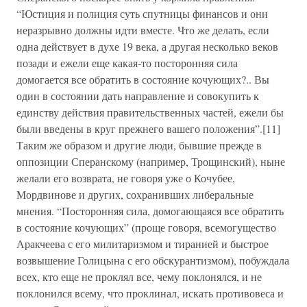
“Юстиция и полиция суть спутницы финансов и они
неразрывно должны идти вместе. Что же делать, если
одна действует в духе 19 века, а другая несколько веков
позади и ежели еще какая-то посторонняя сила
домогается все обратить в состояние кочующих?.. Вы
один в состоянии дать направление и совокупить к
единству действия правительственных частей, ежели бы
были введены в круг прежнего вашего положения”.[11]
Таким же образом и другие люди, бывшие прежде в
оппозиции Сперанскому (например, Трощинский), ныне
желали его возврата, не говоря уже о Кочубее,
Мордвинове и других, сохранивших либеральные
мнения. “Посторонняя сила, домогающаяся все обратить
в состояние кочующих” (проще говоря, всемогущество
Аракчеева с его милитаризмом и тиранией и быстрое
возвышение Голицына с его обскурантизмом), побуждала
всех, кто еще не проклял все, чему поклонялся, и не
поклонился всему, что проклинал, искать противовеса и