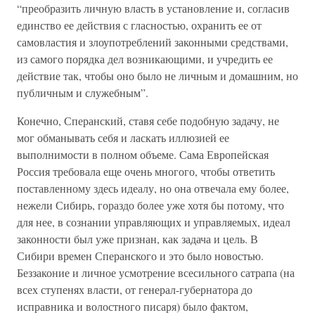
“преобразить личную власть в установление и, согласив
единство ее действия с гласностью, охранить ее от
самовластия и злоупотреблений законными средствами,
из самого порядка дел возникающими, и учредить ее
действие так, чтобы оно было не личным и домашним, но
публичным и служебным”.
Конечно, Сперанский, ставя себе подобную задачу, не
мог обманывать себя и ласкать иллюзией ее
выполнимости в полном объеме. Сама Европейская
Россия требовала еще очень многого, чтобы ответить
поставленному здесь идеалу, но она отвечала ему более,
нежели Сибирь, гораздо более уже хотя бы потому, что
для нее, в сознании управляющих и управляемых, идеал
законности был уже признан, как задача и цель. В
Сибири времен Сперанского и это было новостью.
Беззаконие и личное усмотрение всесильного сатрапа (на
всех ступенях власти, от генерал-губернатора до
исправника и волостного писаря) было фактом,