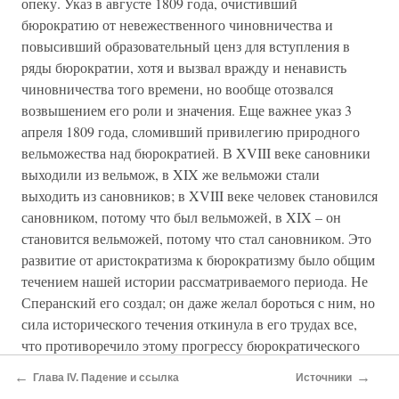
опеку. Указ в августе 1809 года, очистивший
бюрократию от невежественного чиновничества и
повысивший образовательный ценз для вступления в
ряды бюрократии, хотя и вызвал вражду и ненависть
чиновничества того времени, но вообще отозвался
возвышением его роли и значения. Еще важнее указ 3
апреля 1809 года, сломивший привилегию природного
вельможества над бюрократией. В XVIII веке сановники
выходили из вельмож, в XIX же вельможи стали
выходить из сановников; в XVIII веке человек становился
сановником, потому что был вельможей, в XIX – он
становится вельможей, потому что стал сановником. Это
развитие от аристократизма к бюрократизму было общим
течением нашей истории рассматриваемого периода. Не
Сперанский его создал; он даже желал бороться с ним, но
сила исторического течения откинула в его трудах все,
что противоречило этому прогрессу бюрократического
начала, и осуществила все, что ему помогало и
←
→
Глава IV. Падение и ссылка
Источники
содействовало. Русское вельможество и русское