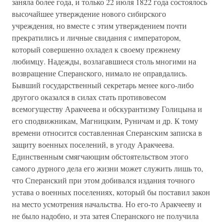
заняла более года, и только 22 июля 1822 года состоялось
высочайшее утверждение нового сибирского
учреждения, но вместе с этим утверждением почти
прекратились и личные свидания с императором,
который совершенно охладел к своему прежнему
любимцу. Надежды, возлагавшиеся столь многими на
возвращение Сперанского, нимало не оправдались.
Бывший государственный секретарь менее кого-либо
другого оказался в силах стать противовесом
всемогуществу Аракчеева и обскурантизму Голицына и
его сподвижникам, Магницким, Руничам и др. К тому
времени относится составленная Сперанским записка в
защиту военных поселений, в угоду Аракчеева.
Единственным смягчающим обстоятельством этого
самого дурного дела его жизни может служить лишь то,
что Сперанский при этом добивался издания точного
устава о военных поселениях, который бы поставил закон
на место усмотрения начальства. Но его-то Аракчееву и
не было надобно, и эта затея Сперанского не получила