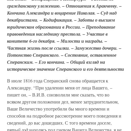
гражданскому уложению. – Отношения к Аракчееву. –
Кончина Александра и воцарение Николая. – Суд над
декабристами. – Кодификация. – Заботы о высшем
юридическом образовании в России. – Преподавание
правоведения наследнику престола. – Участие в
комитете 6-го декабря. – Милости и награды. –
Частная жизнь после ссылки. – Замужество дочери. –
Потомство Сперанского. – Состояние, оставленное
Сперанским. – Его кончина. – Общий взгляд на
историческое значение Сперанского и его деятельности
В июле 1816 года Сперанский снова обращается к
Александру. “При удалении меня от лица Вашего, –
пишет он, – В.И.В. соизволили мне сказать, что во
всяком другом положении дел, менее затруднительном,
Ваше Величество употребили бы много времени и
способов на подробное рассмотрение моего поведения и
сведений, до вас дошедших. С того времени доселе,
пятый год
находясь под гневом Вашего Величества, я не