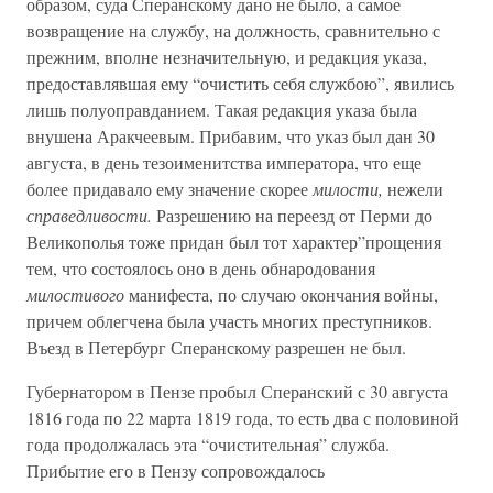
образом, суда Сперанскому дано не было, а самое
возвращение на службу, на должность, сравнительно с
прежним, вполне незначительную, и редакция указа,
предоставлявшая ему “очистить себя службою”, явились
лишь полуоправданием. Такая редакция указа была
внушена Аракчеевым. Прибавим, что указ был дан 30
августа, в день тезоименитства императора, что еще
более придавало ему значение скорее
милости,
нежели
справедливости.
Разрешению на переезд от Перми до
Великополья тоже придан был тот характер”прощения
тем, что состоялось оно в день обнародования
милостивого
манифеста, по случаю окончания войны,
причем облегчена была участь многих преступников.
Въезд в Петербург Сперанскому разрешен не был.
Губернатором в Пензе пробыл Сперанский с 30 августа
1816 года по 22 марта 1819 года, то есть два с половиной
года продолжалась эта “очистительная” служба.
Прибытие его в Пензу сопровождалось