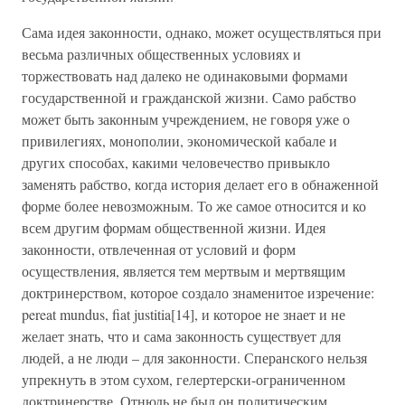
Сама идея законности, однако, может осуществляться при
весьма различных общественных условиях и
торжествовать над далеко не одинаковыми формами
государственной и гражданской жизни. Само рабство
может быть законным учреждением, не говоря уже о
привилегиях, монополии, экономической кабале и
других способах, какими человечество привыкло
заменять рабство, когда история делает его в обнаженной
форме более невозможным. То же самое относится и ко
всем другим формам общественной жизни. Идея
законности, отвлеченная от условий и форм
осуществления, является тем мертвым и мертвящим
доктринерством, которое создало знаменитое изречение:
pereat mundus, fiat justitia[14], и которое не знает и не
желает знать, что и сама законность существует для
людей, а не люди – для законности. Сперанского нельзя
упрекнуть в этом сухом, гелертерски-ограниченном
доктринерстве. Отнюдь не был он политическим