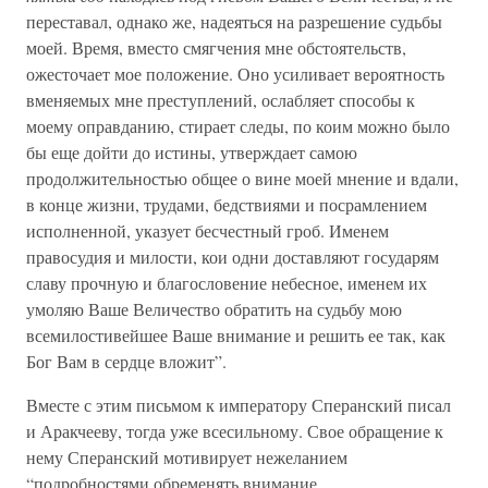
переставал, однако же, надеяться на разрешение судьбы
моей. Время, вместо смягчения мне обстоятельств,
ожесточает мое положение. Оно усиливает вероятность
вменяемых мне преступлений, ослабляет способы к
моему оправданию, стирает следы, по коим можно было
бы еще дойти до истины, утверждает самою
продолжительностью общее о вине моей мнение и вдали,
в конце жизни, трудами, бедствиями и посрамлением
исполненной, указует бесчестный гроб. Именем
правосудия и милости, кои одни доставляют государям
славу прочную и благословение небесное, именем их
умоляю Ваше Величество обратить на судьбу мою
всемилостивейшее Ваше внимание и решить ее так, как
Бог Вам в сердце вложит”.
Вместе с этим письмом к императору Сперанский писал
и Аракчееву, тогда уже всесильному. Свое обращение к
нему Сперанский мотивирует нежеланием
“подробностями обременять внимание