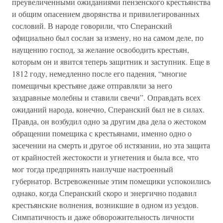
преувеличенными ожиданиями пензенского крестьянства
и общим опасением дворянства и привилегированных
сословий. В народе говорили, что Сперанский
официально был сослан за измену, но на самом деле, по
наущению господ, за желание освободить крестьян,
которым он и явится теперь защитник и заступник. Еще в
1812 году, немедленно после его падения, “многие
помещичьи крестьяне даже отправляли за него
заздравные молебны и ставили свечи”. Оправдать всех
ожиданий народа, конечно, Сперанский был не в силах.
Правда, он возбудил одно за другим два дела о жестоком
обращении помещика с крестьянами, именно одно о
засечении на смерть и другое об истязании, но эта защита
от крайностей жестокости и угнетения и была все, что
мог тогда предпринять наилучше настроенный
губернатор. Встревоженные этим помещики успокоились
однако, когда Сперанский скоро и энергично подавил
крестьянские волнения, возникшие в одном из уездов.
Симпатичность и даже обворожительность личности