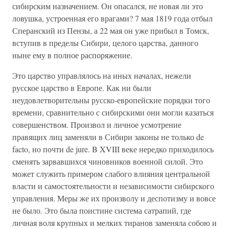
сибирским назначением. Он опасался, не новая ли это
ловушка, устроенная его врагами? 7 мая 1819 года отбыл
Сперанский из Пензы, а 22 мая он уже прибыл в Томск,
вступив в пределы Сибири, целого царства, данного
ныне ему в полное распоряжение.
Это царство управлялось на иных началах, нежели
русское царство в Европе. Как ни были
неудовлетворительны русско-европейские порядки того
времени, сравнительно с сибирскими они могли казаться
совершенством. Произвол и личное усмотрение
правящих лиц заменяли в Сибири законы не только de
facto, но почти de jure. B XVIII веке нередко приходилось
сменять зарвавшихся чиновников военной силой. Это
может служить примером слабого влияния центральной
власти и самостоятельности и независимости сибирского
управления. Меры же их произволу и деспотизму и вовсе
не было. Это была поистине система сатрапий, где
личная воля крупных и мелких тиранов заменяла собою и