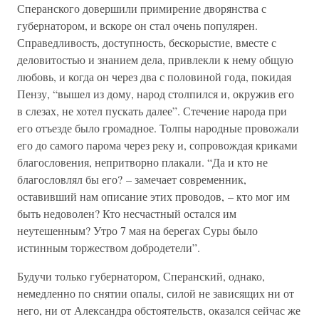
Сперанского довершили примирение дворянства с
губернатором, и вскоре он стал очень популярен.
Справедливость, доступность, бескорыстие, вместе с
деловитостью и знанием дела, привлекли к нему общую
любовь, и когда он через два с половиной года, покидая
Пензу, “вышел из дому, народ столпился и, окружив его
в слезах, не хотел пускать далее”. Стечение народа при
его отъезде было громадное. Толпы народные провожали
его до самого парома через реку и, сопровождая криками
благословения, непритворно плакали. “Да и кто не
благословлял бы его? – замечает современник,
оставивший нам описание этих проводов, – кто мог им
быть недоволен? Кто несчастный остался им
неутешенным? Утро 7 мая на берегах Суры было
истинным торжеством добродетели”.
Будучи только губернатором, Сперанский, однако,
немедленно по снятии опалы, силой не зависящих ни от
него, ни от Александра обстоятельств, оказался сейчас же