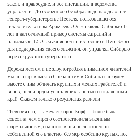
закон, и правосудие, и все инстанции, и ведомства
управления. До особенного безобразия дошло дело при
генерал-губернаторстве Пестеля, пользовавшегося
покровительством Аракчеева. Он управлял Сибирью 14
лет и дал отличный пример системы сатрапий и
пашалыков[12]. Сам живя почти постоянно в Петербурге
для поддержания своего значения, он управлял Сибирью
через окружного губернатора.
Дорожа местом и не злоупотребляя вниманием читателей,
мы не отправимся за Сперанским в Сибирь и не будем
вместе с ним обличать крупных и мелких грабителей и
воров, целой ордой угнетавших забытый и отдаленный
край. Скажем только о результатах ревизии.
“Ревизия его, – замечает барон Корф, – более была
совестна, чем строго соответствовала законным
формальностям, и многое в ней было окончено
собственной его властью, без мер особенно крутых, но,