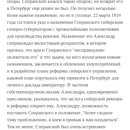
опоры. Сперанский казался такою опорою, но возврат его
в Петербург еще решен не был. Он получил несколько
более важное назначение, но не в столице. 22 марта 1819
года состоялся указ о назначении Сперанского сибирским
генерал-губернатором с чрезвычайными полномочиями
для производства ревизии. Назначение это Александр
сопровождал милостивым рескриптом, в котором
признал, что враги Сперанского “несправедливо
оклеветали его” и что задача, на него возлагаемая новым
назначением, заключается в обличении злоупотреблений
и в разработке плана реформы сибирского управления,
каковой план поручалось ему привезти в Петербург для
личного доклада императору. В частном
собственноручном письме Александра, единовременно
присланном, указывалось, что заслуга сибирской ревизии
и реформы откроет ему, Александру, возможность
поставить Сперанского в положение, “более сходное
тому приближению, в коем я привык к вам находиться”.
Тем не менее, Сперанский был очень встревожен