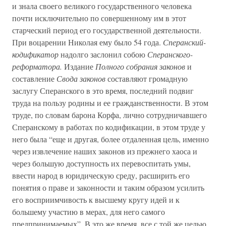
и знала своего великого государственного человека
почти исключительно по совершенному им в этот
старческий период его государственной деятельности.
При воцарении Николая ему было 54 года.
Сперанский-
кодификатор
надолго заслонил собою
Сперанского-
реформатора.
Издание
Полного собрания законов
и
составление
Свода законов
составляют громадную
заслугу Сперанского в это время, последний подвиг
труда на пользу родины и ее гражданственности. В этом
труде, по словам барона Корфа, лично сотрудничавшего
Сперанскому в работах по кодификации, в этом труде у
него была “еще и другая, более отдаленная цель, именно
через извлечение наших законов из прежнего хаоса и
через большую доступность их перевоспитать умы,
ввести народ в юридическую среду, расширить его
понятия о праве и законности и таким образом усилить
его восприимчивость к высшему кругу идей и к
большему участию в мерах, для него самого
предпринимаемых”. В это же время, все с той же целью,