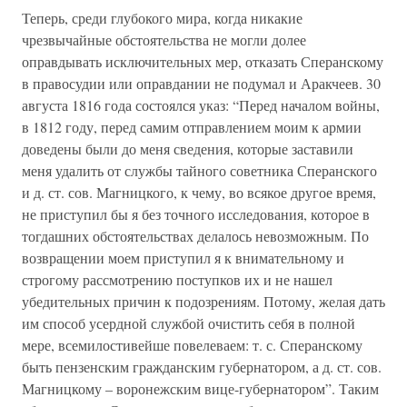
Теперь, среди глубокого мира, когда никакие
чрезвычайные обстоятельства не могли долее
оправдывать исключительных мер, отказать Сперанскому
в правосудии или оправдании не подумал и Аракчеев. 30
августа 1816 года состоялся указ: “Перед началом войны,
в 1812 году, перед самим отправлением моим к армии
доведены были до меня сведения, которые заставили
меня удалить от службы тайного советника Сперанского
и д. ст. сов. Магницкого, к чему, во всякое другое время,
не приступил бы я без точного исследования, которое в
тогдашних обстоятельствах делалось невозможным. По
возвращении моем приступил я к внимательному и
строгому рассмотрению поступков их и не нашел
убедительных причин к подозрениям. Потому, желая дать
им способ усердной службой очистить себя в полной
мере, всемилостивейше повелеваем: т. с. Сперанскому
быть пензенским гражданским губернатором, а д. ст. сов.
Магницкому – воронежским вице-губернатором”. Таким