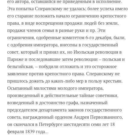
его автора, оставшийся не приведенным в исполнение.
Эта попытка Сперанскому не удалась; более успеха имело
его старание положить начало ограничению крепостного
права, в виде воспрещения продажи людей без земли,
продажи членов семьи в разные руки и пр. Эти
ограничения, одобренные комитетом 6-го декабря, были,
с одобрения императора, внесены в государственный
совет, который и принял их, но Июльская революция в
Париже и последовавшие затем революции – польская и
бельгийская, – побудили отложить и это осторожное
заявление против крепостного права. Сперанскому не
пришлось дожить до каких-либо мер в пользу крестьян.
Осыпанный милостями молодого императора,
произведенный в действительные тайные советники,
возведенный в достоинство графа, назначенный
председателем департамента законов государственного
совета, награжденный орденом Андрея Первозванного,
он скончался в Петербурге шестидесяти семи лет 18
февраля 1839 года...