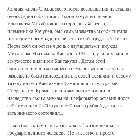
Личная жизнь Сперанского после возвращения из ссылки
очень бедна событиями. Выход замуж его дочери
Елизаветы Михайловны за Фролова-Багреева,
племянника Кочубея, был самым заметным событием за
последние восемнадцать лет его тихой, трудовой жизни.
После себя он оставил дочь с двумя детьми, внуком
Михаилом, убитым на Кавказе в 1844 году, и внучкой, в
замужестве княгиней Кантакузен. Детям этой
единственной ветви нашего государственного деятеля
разрешено было присоединить к своей фамилии и своему
титулу князей Кантакузен фамилию и титул графов
Сперанских. Кроме этого знаменитого имени, в
наследство своим внукам наш реформатор оставил после
себя имение в 2 900 душ и 600 тысяч рублей долга, то
есть никакого состояния...
Таков был скромный баланс
личной
жизни великого
государственного человека. Не так легко и просто