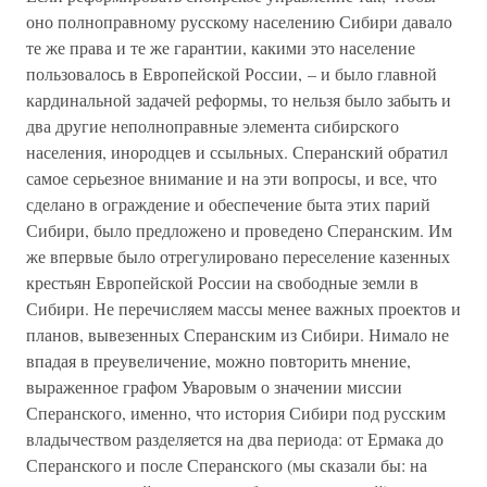
оно полноправному русскому населению Сибири давало
те же права и те же гарантии, какими это население
пользовалось в Европейской России, – и было главной
кардинальной задачей реформы, то нельзя было забыть и
два другие неполноправные элемента сибирского
населения, инородцев и ссыльных. Сперанский обратил
самое серьезное внимание и на эти вопросы, и все, что
сделано в ограждение и обеспечение быта этих парий
Сибири, было предложено и проведено Сперанским. Им
же впервые было отрегулировано переселение казенных
крестьян Европейской России на свободные земли в
Сибири. Не перечисляем массы менее важных проектов и
планов, вывезенных Сперанским из Сибири. Нимало не
впадая в преувеличение, можно повторить мнение,
выраженное графом Уваровым о значении миссии
Сперанского, именно, что история Сибири под русским
владычеством разделяется на два периода: от Ермака до
Сперанского и после Сперанского (мы сказали бы: на