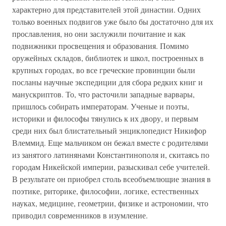
характерно для представителей этой династии. Одних
только военных подвигов уже было бы достаточно для их
прославления, но они заслужили почитание и как
подвижники просвещения и образования. Помимо
оружейных складов, библиотек и школ, построенных в
крупных городах, во все греческие провинции были
посланы научные экспедиции для сбора редких книг и
манускриптов. То, что расточили западные варвары,
пришлось собирать императорам. Ученые и поэты,
историки и философы тянулись к их двору, и первым
среди них был блистательный энциклопедист Никифор
Влеммид. Еще мальчиком он бежал вместе с родителями
из занятого латинянами Константинополя и, скитаясь по
городам Никейской империи, разыскивал себе учителей.
В результате он приобрел столь всеобъемлющие знания в
поэтике, риторике, философии, логике, естественных
науках, медицине, геометрии, физике и астрономии, что
приводил современников в изумление.