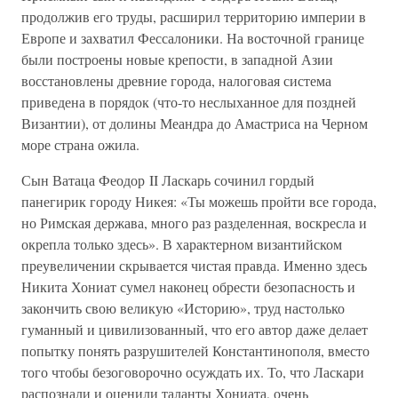
продолжив его труды, расширил территорию империи в
Европе и захватил Фессалоники. На восточной границе
были построены новые крепости, в западной Азии
восстановлены древние города, налоговая система
приведена в порядок (что-то неслыханное для поздней
Византии), от долины Меандра до Амастриса на Черном
море страна ожила.
Сын Ватаца Феодор II Ласкарь сочинил гордый
панегирик городу Никея: «Ты можешь пройти все города,
но Римская держава, много раз разделенная, воскресла и
окрепла только здесь». В характерном византийском
преувеличении скрывается чистая правда. Именно здесь
Никита Хониат сумел наконец обрести безопасность и
закончить свою великую «Историю», труд настолько
гуманный и цивилизованный, что его автор даже делает
попытку понять разрушителей Константинополя, вместо
того чтобы безоговорочно осуждать их. То, что Ласкари
распознали и оценили таланты Хониата, очень