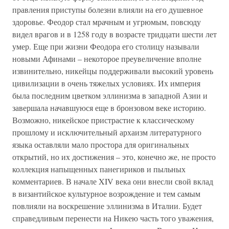
правления приступы болезни влияли на его душевное
здоровье. Феодор стал мрачным и угрюмым, повсюду
видел врагов и в 1258 году в возрасте тридцати шести лет
умер. Еще при жизни Феодора его столицу называли
новыми Афинами – некоторое преувеличение вполне
извинительно, никейцы поддерживали высокий уровень
цивилизации в очень тяжелых условиях. Их империя
была последним цветком эллинизма в западной Азии и
завершала начавшуюся еще в бронзовом веке историю.
Возможно, никейское пристрастие к классическому
прошлому и исключительный архаизм литературного
языка оставляли мало простора для оригинальных
открытий, но их достижения – это, конечно же, не просто
коллекция напыщенных панегириков и пыльных
комментариев. В начале XIV века они внесли свой вклад
в византийское культурное возрождение и тем самым
повлияли на воскрешение эллинизма в Италии. Будет
справедливым перенести на Никею часть того уважения,