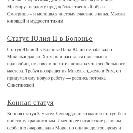
Мрамору твердому предал божественный образ.
Смотришь – и молишься чистому счастию знанья, Мысли
кипящей и мудрости тихим
Статуя Юлия II в Болонье
Статуя Юлия II в Болонье Папа Юлий не забывал о
Микельанджело. Хотя он и расстался с мыслью о
надгробии, но совсем не хотел лишиться такого большого
мастера. Требуя возвращения Микельанджело в Рим, он
придумал ему новую работу — роспись потолка
Сикстинской
Конная статуя
Конная статуя Замысел Леонардо по созданию статуи был
воистину грандиозным. Именно ее гигантские размеры
особенно очаровывали Моро, но они же долгое время и