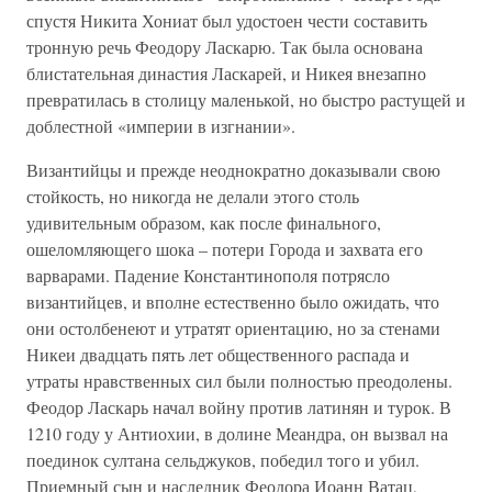
спустя Никита Хониат был удостоен чести составить
тронную речь Феодору Ласкарю. Так была основана
блистательная династия Ласкарей, и Никея внезапно
превратилась в столицу маленькой, но быстро растущей и
доблестной «империи в изгнании».
Византийцы и прежде неоднократно доказывали свою
стойкость, но никогда не делали этого столь
удивительным образом, как после финального,
ошеломляющего шока – потери Города и захвата его
варварами. Падение Константинополя потрясло
византийцев, и вполне естественно было ожидать, что
они остолбенеют и утратят ориентацию, но за стенами
Никеи двадцать пять лет общественного распада и
утраты нравственных сил были полностью преодолены.
Феодор Ласкарь начал войну против латинян и турок. В
1210 году у Антиохии, в долине Меандра, он вызвал на
поединок султана сельджуков, победил того и убил.
Приемный сын и наследник Феодора Иоанн Ватац,