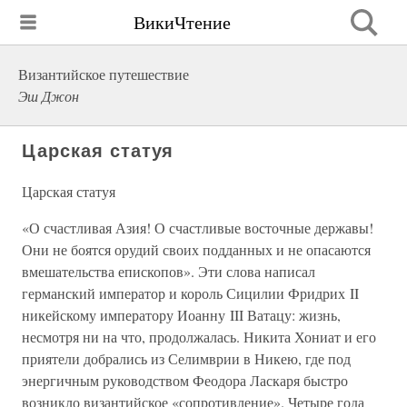
ВикиЧтение
Византийское путешествие
Эш Джон
Царская статуя
Царская статуя
«О счастливая Азия! О счастливые восточные державы!
Они не боятся орудий своих подданных и не опасаются
вмешательства епископов». Эти слова написал
германский император и король Сицилии Фридрих II
никейскому императору Иоанну III Ватацу: жизнь,
несмотря ни на что, продолжалась. Никита Хониат и его
приятели добрались из Селимврии в Никею, где под
энергичным руководством Феодора Ласкаря быстро
возникло византийское «сопротивление». Четыре года