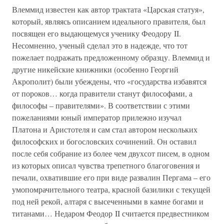
Влеммид известен как автор трактата «Царская статуя»,
который, являясь описанием идеального правителя, был
посвящен его выдающемуся ученику Феодору II.
Несомненно, ученый сделал это в надежде, что тот
пожелает подражать предложенному образцу. Влеммид и
другие никейские книжники (особенно Георгий
Акрополит) были убеждены, что «государства избавятся
от пороков… когда правители станут философами, а
философы – правителями». В соответствии с этими
пожеланиями юный император прилежно изучал
Платона и Аристотеля и сам стал автором нескольких
философских и богословских сочинений. Он оставил
после себя собрание из более чем двухсот писем, в одном
из которых описал чувства трепетного благоговения и
печали, охватившие его при виде развалин Пергама – его
умопомрачительного театра, красной базилики с текущей
под ней рекой, алтаря с высеченными в камне богами и
титанами… Недаром Феодор II считается предвестником