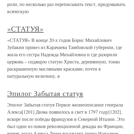
роли, по несколько раз переписывать текст, придумывать
всяческую
«СТАТУЯ»
«СТАТУЯ» В конце 20-х годов Борис Михайлович
Зубакин привез из Карачаева Тамбовской губернии, где
жила его сестра Надежда Михайловна и где разорили
церковь – сидящую статую Христа, деревянную, тонко
раскрашенную масляными красками; почти в
натуральную величину, в
Эпилог Забытая статуя
Эпилог Забытая статуя Первое жизнеописание генерала
Алекса[1201] Дюма появилось в свет в 1797 году[1202],
вскоре после победы французов в Северной Италии. Это
был один из пиков революционной декады во Франции,
время, когда Алекса Дюма восхвалял лично Наполеон,