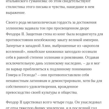
итальянского гуманизма: об этом свидетельствуют
стилистика этого письма и чувства, нашедшие в нем
выражение.
Своего рода меланхолическая гордость за достижения
эллинизма задавала тон при просвещенном дворе
Феодора II. Защитная стена из книг была воздвигнута для
противостояния неизбежному закату великой империи.
Запертые в западной Азии, выброшенные из «акрополя
вселенной», никейские книжники запоздало осознали
себя в равной степени эллинами и римлянами. Отдавая
исключительную дань эллинскому наследию, – да и мог
ли варвар приблизиться к подлинному пониманию
Гомера и Гесиода? – они противопоставляли себя
ненавистным латинянам и демонстрировали, хотя бы для
собственного удовлетворения, врожденное
превосходство своей культуры и общества.
Феодор II царствовал всего четыре года. Он унаследовал
от отца тяжелую форму эпилепсии, и в последний год