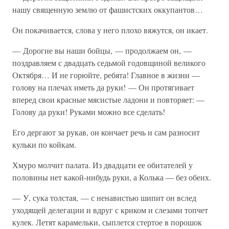
нашу священную землю от фашистских оккупантов…
Он покачивается, слова у него плохо вяжутся, он икает.
— Дорогие вы наши бойцы, — продолжаем он, —
поздравляем с двадцать седьмой годовщиной великого
Октября… И не горюйте, ребята! Главное в жизни —
голову на плечах иметь да руки! — Он протягивает
вперед свои красные мясистые ладони и повторяет: —
Голову да руки! Руками можно все сделать!
Его дергают за рукав, он кончает речь и сам разносит
кульки по койкам.
Хмуро молчит палата. Из двадцати ее обитателей у
половины нет какой-нибудь руки, а Колька — без обеих.
— У, сука толстая, — с ненавистью шипит он вслед
уходящей делегации и вдруг с криком и слезами топчет
кулек. Летят карамельки, сыплется стертое в порошок