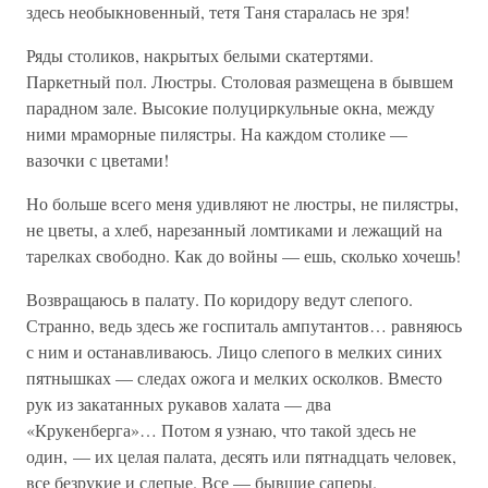
здесь необыкновенный, тетя Таня старалась не зря!
Ряды столиков, накрытых белыми скатертями.
Паркетный пол. Люстры. Столовая размещена в бывшем
парадном зале. Высокие полуциркульные окна, между
ними мраморные пилястры. На каждом столике —
вазочки с цветами!
Но больше всего меня удивляют не люстры, не пилястры,
не цветы, а хлеб, нарезанный ломтиками и лежащий на
тарелках свободно. Как до войны — ешь, сколько хочешь!
Возвращаюсь в палату. По коридору ведут слепого.
Странно, ведь здесь же госпиталь ампутантов… равняюсь
с ним и останавливаюсь. Лицо слепого в мелких синих
пятнышках — следах ожога и мелких осколков. Вместо
рук из закатанных рукавов халата — два
«Крукенберга»… Потом я узнаю, что такой здесь не
один, — их целая палата, десять или пятнадцать человек,
все безрукие и слепые. Все — бывшие саперы.