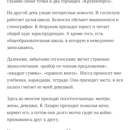
глазами синие точки и два торчащих «Крукенберга».
На другой день узнаю интересные новости. В госпитале
работает целая школа. Безногих обучают машинописи и
стенографии. К безруким приходит юрист и читает
общий курс юриспруденции. А кроме того, есть
общеобразовательная школа, в которую я немедленно
записываюсь.
Далекими, забытыми отголосками звучат странные
звукосочетания: «разбор по членам предложения»,
«квадрат суммы», «правило винта». Нисса приносит мне
учебники, карандаши, тетради. Она приходит часто, и вся
палата считает ее моей девушкой.
Здесь ко многим приходят посетительницы: матери,
жены, девушки. К Лазарю приходит пожилая жена,
кормит его, а потом они долго молча сидят на койке,
прижавшись друг к другу.