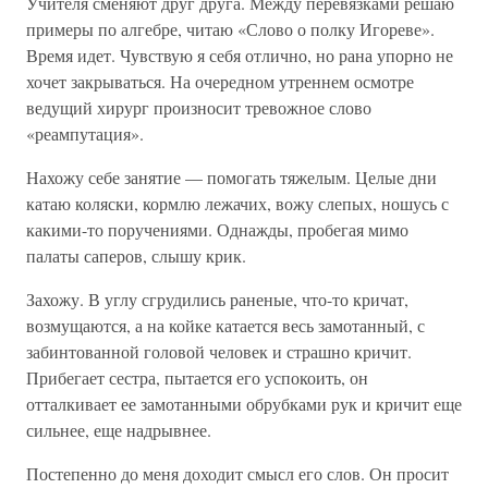
Учителя сменяют друг друга. Между перевязками решаю
примеры по алгебре, читаю «Слово о полку Игореве».
Время идет. Чувствую я себя отлично, но рана упорно не
хочет закрываться. На очередном утреннем осмотре
ведущий хирург произносит тревожное слово
«реампутация».
Нахожу себе занятие — помогать тяжелым. Целые дни
катаю коляски, кормлю лежачих, вожу слепых, ношусь с
какими-то поручениями. Однажды, пробегая мимо
палаты саперов, слышу крик.
Захожу. В углу сгрудились раненые, что-то кричат,
возмущаются, а на койке катается весь замотанный, с
забинтованной головой человек и страшно кричит.
Прибегает сестра, пытается его успокоить, он
отталкивает ее замотанными обрубками рук и кричит еще
сильнее, еще надрывнее.
Постепенно до меня доходит смысл его слов. Он просит