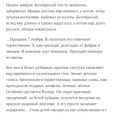
Палата замерла. Белобрысый что-то залопотал,
забормотал; Мишка постоял еще немного, а потом, четко
печатая костылями, выбежал из палаты. Белобрысый
вслед ему длинно и грязно выругался, а потом еще долго
ругался, обещая поквитаться.
…Праздник 7 ноября. В госпитале его отмечают
торжественно. К нам приходят делегации от фабрик и
заводов. В кинозале идут концерты. Приходят пионеры
из школы.
Все они в белых рубашках, красные галстуки оживляют
вид приевшихся госпитальных стен. Звенят детские
голоса, произносятся торжественные, наивные слова, нам
преподносят подарки: конфеты, печенье, яблоки.
Особенно достается Володе. Он сидит красивый,
смущенный, на белой рубашке золотится звездочка на
красной муаровой ленточке. А его просто засыпают
подарками… Глаза детей смотрят на нас сочувственно и с