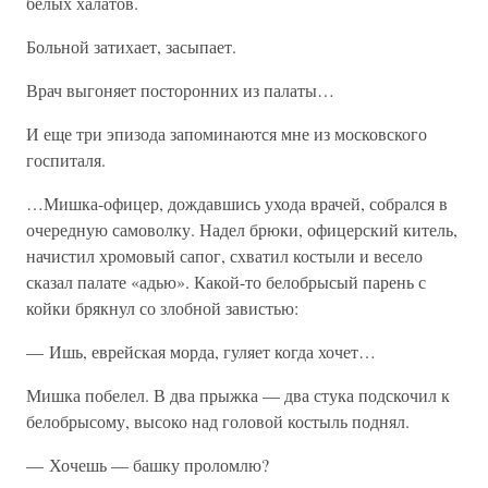
белых халатов.
Больной затихает, засыпает.
Врач выгоняет посторонних из палаты…
И еще три эпизода запоминаются мне из московского
госпиталя.
…Мишка-офицер, дождавшись ухода врачей, собрался в
очередную самоволку. Надел брюки, офицерский китель,
начистил хромовый сапог, схватил костыли и весело
сказал палате «адью». Какой-то белобрысый парень с
койки брякнул со злобной завистью:
— Ишь, еврейская морда, гуляет когда хочет…
Мишка побелел. В два прыжка — два стука подскочил к
белобрысому, высоко над головой костыль поднял.
— Хочешь — башку проломлю?