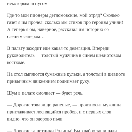
некоторым испугом.
Где-то мои пионеры детдомовские, мой отряд? Сколько
газет я им прочел, сколько мы стихов про героизм учили!
А теперь я бы, наверное, рассказал им историю со
слепым сапером…
В палату заходит еще какая-то делегация. Впереди
руководитель — толстый мужчина в синем шевиотовом
костюме.
На стол сыплются бумажные кульки, а толстый в шевиоте
привычным движением поднимает руку.
Шум в палате смолкает — будет речь.
— Дорогие товарищи раненые, — произносит мужчина,
приглаживает лоснящийся пробор, и с первых слов
видно, что он здорово пьян.
— Дорогие защитники Родины! Вы храбро защищали