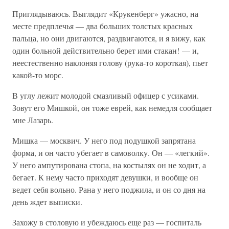
Приглядываюсь. Выглядит «Крукенберг» ужасно, на
месте предплечья — два больших толстых красных
пальца, но они двигаются, раздвигаются, и я вижу, как
один больной действительно берет ими стакан! — и,
неестественно наклоняя голову (рука-то короткая), пьет
какой-то морс.
В углу лежит молодой смазливый офицер с усиками.
Зовут его Мишкой, он тоже еврей, как немедля сообщает
мне Лазарь.
Мишка — москвич. У него под подушкой запрятана
форма, и он часто убегает в самоволку. Он — «легкий».
У него ампутирована стопа, на костылях он не ходит, а
бегает. К нему часто приходят девушки, и вообще он
ведет себя вольно. Рана у него поджила, и он со дня на
день ждет выписки.
Захожу в столовую и убеждаюсь еще раз — госпиталь