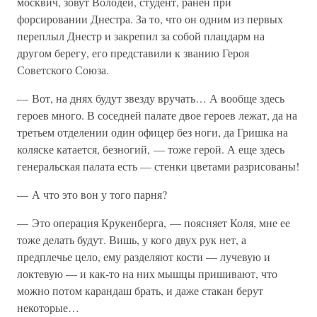
москвич, зовут Володей, студент, ранен при
форсировании Днестра. За то, что он одним из первых
переплыл Днестр и закрепил за собой плацдарм на
другом берегу, его представили к званию Героя
Советского Союза.
— Вот, на днях будут звезду вручать… А вообще здесь
героев много. В соседней палате двое героев лежат, да на
третьем отделении один офицер без ноги, да Гришка на
коляске катается, безногий, — тоже герой. А еще здесь
генеральская палата есть — стенки цветами разрисованы!
— А что это вон у того парня?
— Это операция Крукенберга, — поясняет Коля, мне ее
тоже делать будут. Вишь, у кого двух рук нет, а
предплечье цело, ему разделяют кости — лучевую и
локтевую — и как-то на них мышцы пришивают, что
можно потом карандаш брать, и даже стакан берут
некоторые…