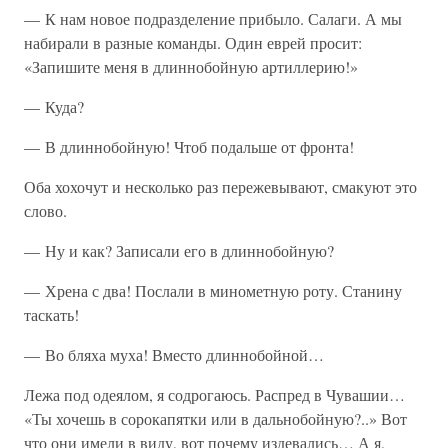
— К нам новое подразделение прибыло. Салаги. А мы
набирали в разные команды. Один еврей просит:
«Запишите меня в длиннобойную артиллерию!»
— Куда?
— В длиннобойную! Чтоб подальше от фронта!
Оба хохочут и несколько раз пережевывают, смакуют это
слово.
— Ну и как? Записали его в длиннобойную?
— Хрена с два! Послали в минометную роту. Станину
таскать!
— Во бляха муха! Вместо длиннобойной…
Лежа под одеялом, я содрогаюсь. Распред в Чувашии…
«Ты хочешь в сорокапятки или в дальнобойную?..» Вот
что они имели в виду, вот почему издевались… А я,