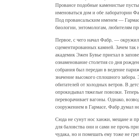
Провансе подобные каменистые пусты
именоваться дом и обе лаборатории Фа
Под провансальским именем — Гармас
биологии, энтомологам, любителям пр
Первое, с чего начал Фабр, — окружил
сцементированных камней. Зачем так 
академик Эжен Бувье приехал в запове
ознаменование столетия со дня рожде
собрания был передан в ведение париж
значение высокого сплошного забора. 
обитателей от холодных ветров. В дет
опрокидывал тяжелые повозки. Теперь,
переворачивает вагоны. Однако, возво
сооружением в Гармасе, Фабр думал не 
Сюда не сунут нос ханжи, мещане и про
для баловства они и сами не прочь при
чудака, но и помешать ему тоже не гре