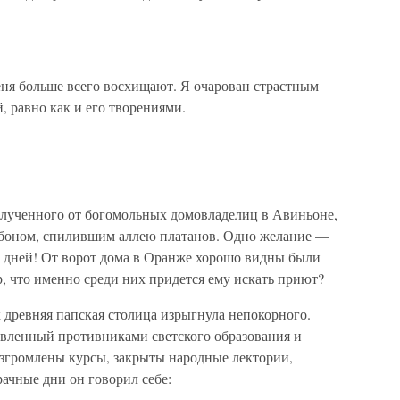
еня больше всего восхищают. Я очарован страстным
 равно как и его творениями.
олученного от богомольных домовладелиц в Авиньоне,
урбоном, спилившим аллею платанов. Одно желание —
к дней! От ворот дома в Оранже хорошо видны были
, что именно среди них придется ему искать приют?
к древняя папская столица изрыгнула непокорного.
авленный противниками светского образования и
згромлены курсы, закрыты народные лектории,
ачные дни он говорил себе: