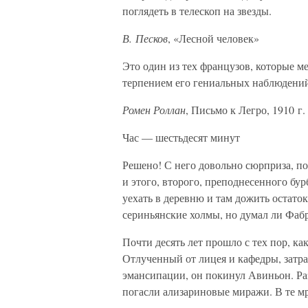
поглядеть в телескоп на звезды.
В. Песков
, «Лесной человек»
Это один из тех французов, которые м
терпением его гениальных наблюдений,
Ромен Роллан
, Письмо к Легро, 1910 г.
Час — шестьдесят минут
Решено! С него довольно сюрприза, п
и этого, второго, преподнесенного б
уехать в деревню и там дожить остато
сериньянские холмы, но думал ли Фабр
Почти десять лет прошло с тех пор, ка
Отлученный от лицея и кафедры, затр
эмансипации, он покинул Авиньон. Ра
погасли ализариновые миражи. В те мр