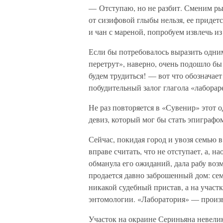
— Отступаю, но не разбит. Сменим рыч
от сизифовой глыбы нельзя, ее придетс
и чан с мареной, попробуем извлечь и
Если бы потребовалось выразить одним
перетрут», наверно, очень подошло бы 
будем трудиться! — вот что обозначае
побудительный залог глагола «лаборар
Не раз повторяется в «Сувенир» этот 
девиз, который мог бы стать эпиграфо
Сейчас, покидая город и увозя семью 
вправе считать, что не отступает, а, 
обманула его ожиданий, дала рабу воз
продается давно заброшенный дом: се
никакой судебный пристав, а на участ
энтомологии. «Лаборатория» — произво
Участок на окраине Сериньяна невелик