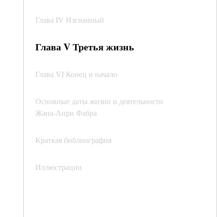
Глава IV Изгнанный
Глава V Третья жизнь
Глава VI Конец и начало
Основные даты жизни и деятельности
Жана-Анри Фабра
Краткая библиография
Иллюстрации