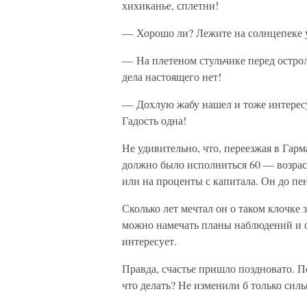
хихиканье, сплетни!
— Хорошо ли? Лежите на солнцепеке 
— На плетеном стульчике перед острол
дела настоящего нет!
— Дохлую жабу нашел и тоже интересу
Гадость одна!
Не удивительно, что, переезжая в Гарм
должно было исполниться 60 — возраст,
или на проценты с капитала. Он до пе
Сколько лет мечтал он о таком клочк
можно намечать планы наблюдений и оп
интересует.
Правда, счастье пришло поздновато. По
что делать? Не изменили б только си