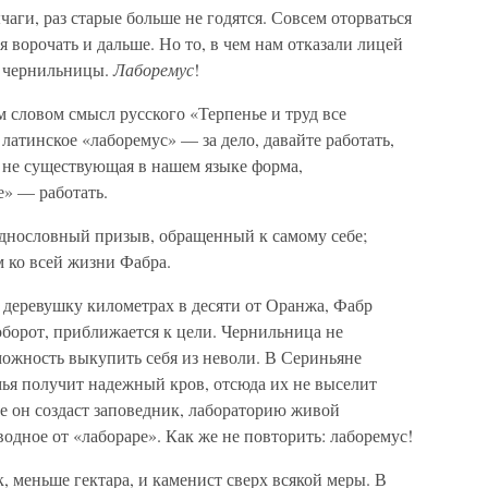
аги, раз старые больше не годятся. Совсем оторваться
я ворочать и дальше. Но то, в чем нам отказали лицей
з чернильницы.
Лаборемус
!
 словом смысл русского «Терпенье и труд все
латинское «лаборемус» — за дело, давайте работать,
т не существующая в нашем языке форма,
е» — работать.
однословный призыв, обращенный к самому себе;
м ко всей жизни Фабра.
в деревушку километрах в десяти от Оранжа, Фабр
наоборот, приближается к цели. Чернильница не
можность выкупить себя из неволи. В Сериньяне
мья получит надежный кров, отсюда их не выселит
ке он создаст заповедник, лабораторию живой
дное от «лабораре». Как же не повторить: лаборемус!
, меньше гектара, и каменист сверх всякой меры. В