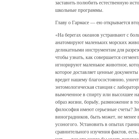
заставить полюбить естественную ист
школьные программы.
Главу о Гармасе — ею открывается вт
«На берегах океанов устраивают с бол
анатомируют маленьких морских живо
деликатными инструментам для разрезо
чтобы узнать, как совершается сегмен
игнорируют маленькое животное, кото
которое доставляет ценные документы 
вредит нашему благосостоянию, уничт
энтомологическая станция с лаборатори
вымоченное в спирту или высохшее на 
образ жизни, борьбу, размножение в то
философия имеют серьезные счеты? Зн
виноградников, быть может, не менее 
усоногого. Установить в опытах гран
сравнительного изучения фактов, есть
нет, — все это могло бы иметь перевес