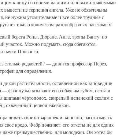
 лицом к лицу со своими давними и новыми знакомыми
ых вывести из терпения ангела. Уже не обязательны
я, не нужны утомительные и все более трудные с
круг нет такого количества разнообразных насекомых!
евый берега Роны, Дюранс, Аига, тропы Ванту, но
ый участок. Можно подумать, сюда сбегаются,
 и пауки Прованса.
з столько редкостей? — дивится профессор Перез,
трофеи для определения.
и дикой растительности, оставленной как заповедник
я — французы называют его собачьим зубом, осота и
я шипами чертополох, свирепый испанский сколим с
ец, схваченный цепкой ежевикой.
прашивать своих тварюшек и, конечно, рассказывать
ая свое кредо, Фабр поясняет: его отчеты не для одних
 и даже преимущественно, для молодежи. Он хотел бы