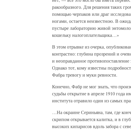
ракообразного. Для решения таких гр
помощью черпаков или драг исследова
ногами, остается неизвестною. В ожид
пустыре лабораторию живой энтомологи
кошельку налогоплательщика…»
В этом отрывке из очерка, опубликова
контрастно: глубина прозрений и оче
и неоправданное противопоставление з
Однако тот, кому известны подробност
Фабра тревогу и муки ревности.
Конечно, Фабр не мог знать, что произо
судьбы открытие в апреле 1910 года и
института отравило один из самых пр
…На окраине Сериньяна, там, где конч
скрипом открывается калитка, и в гл
высоких кипарисов вдоль забора с сев