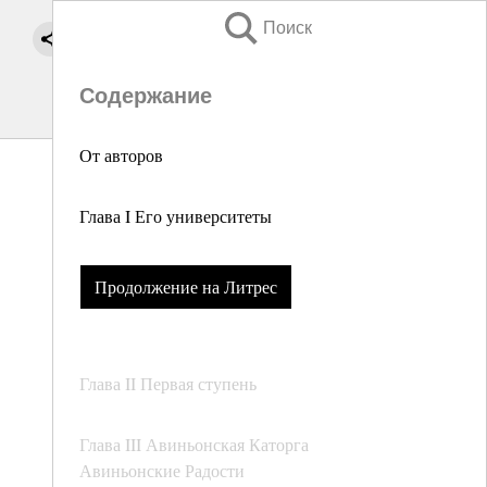
Поиск
Содержание
От авторов
Глава I Его университеты
Продолжение на Литрес
Глава II Первая ступень
Глава III Авиньонская Каторга
Авиньонские Радости