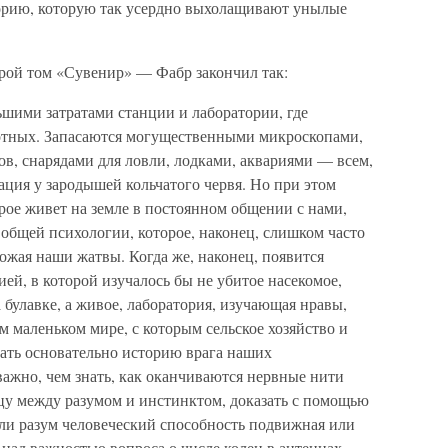
орию, которую так усердно выхолащивают унылые
орой том «Сувенир» — Фабр закончил так:
ьшими затратами станции и лаборатории, где
тных. Запасаются могущественными микроскопами,
в, снарядами для ловли, лодками, аквариями — всем,
тация у зародышей кольчатого червя. Но при этом
рое живет на земле в постоянном общении с нами,
общей психологии, которое, наконец, слишком часто
ожая наши жатвы. Когда же, наконец, появится
ей, в которой изучалось бы не убитое насекомое,
булавке, а живое, лаборатория, изучающая нравы,
м маленьком мире, с которым сельское хозяйство и
ать основательно историю врага наших
важно, чем знать, как оканчиваются нервные нити
ицу между разумом и инстинктом, доказать с помощью
 ли разум человеческий способность подвижная или
 над важностью вопроса о числе колец в антеннах