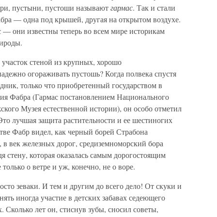
ри, пустыни, пустоши называют
гармас
. Так и стали
бра — одна под крышей, другая на открытом воздухе.
 — они известны теперь во всем мире историкам
ироды.
 участок стеной из крупных, хорошо
надежно огораживать пустошь? Когда полвека спустя
дник, только что приобретенный государством в
ния Фабра (Гармас постановлением Национального
ского Музея естественной истории), он особо отметил
Это лучшая защита растительности и ее шестиногих
стве Фабр видел, как черный борей Страбона
 в век железных дорог, средиземноморский бора
дя стену, которая оказалась самым дорогостоящим
только о ветре и уж, конечно, не о воре.
сто зеваки. И тем и другим до всего дело! От скуки и
нять иногда участие в детских забавах седеющего
х. Сколько лет он, стиснув зубы, сносил советы,