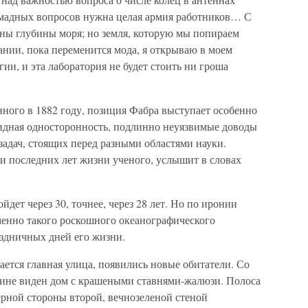
омадных вопросов нужна целая армия работников… С
ны глубины моря; но земля, которую мы попираем
ании, пока переменится мода, я открываю в моем
и, и эта лаборатория не будет стоить ни гроша
нного в 1882 году, позиция Фабра выступает особенно
видная односторонность, подлинно неуязвимые доводы
адач, стоящих перед разными областями науки.
и последних лет жизни ученого, услышит в словах
йдет через 30, точнее, через 28 лет. Но по иронии
менно такого роскошного океанографического
аздничных дней его жизни.
ается главная улица, появились новые обитатели. Со
убине виден дом с крашеными ставнями-жалюзи. Полоса
ерной стороны второй, вечнозеленой стеной