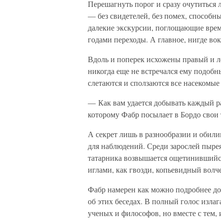
Перешагнуть порог и сразу очутиться
— без свидетелей, без помех, способн
далекие экскурсии, поглощающие врем
годами переходы. А главное, нигде во
Вдоль и поперек исхожены правый и л
никогда еще не встречался ему подобн
слетаются и сползаются все насекомые
— Как вам удается добывать каждый ра
которому Фабр посылает в Бордо свои 
А секрет лишь в разнообразии и обили
для наблюдений. Среди зарослей пыре
татарника возвышается ощетинившийс
иглами, как гвозди, копьевидный волч
Фабр намерен как можно подробнее до
об этих беседах. В полный голос излаг
ученых и философов, но вместе с тем,