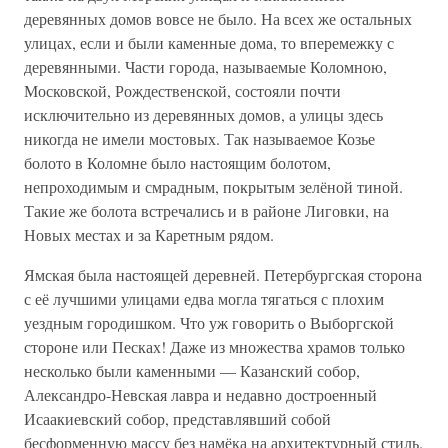
деревянных домов вовсе не было. На всех же остальных
улицах, если и были каменные дома, то вперемежку с
деревянными. Части города, называемые Коломною,
Московской, Рождественской, состояли почти
исключительно из деревянных домов, а улицы здесь
никогда не имели мостовых. Так называемое Козье
болото в Коломне было настоящим болотом,
непроходимым и смрадным, покрытым зелёной тиной.
Такие же болота встречались и в районе Лиговки, на
Новых местах и за Каретным рядом.
Ямская была настоящей деревней. Петербургская сторона
с её лучшими улицами едва могла тягаться с плохим
уездным городишком. Что уж говорить о Выборгской
стороне или Песках! Даже из множества храмов только
несколько были каменными — Казанский собор,
Александро-Невская лавра и недавно достроенный
Исаакиевский собор, представлявший собой
бесформенную массу без намёка на архитектурный стиль.