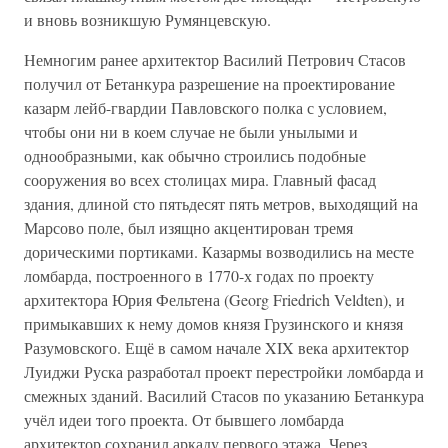
и вновь возникшую Румянцевскую.
Немногим ранее архитектор Василий Петрович Стасов
получил от Бетанкура разрешение на проектирование
казарм лейб-гвардии Павловского полка с условием,
чтобы они ни в коем случае не были унылыми и
однообразными, как обычно строились подобные
сооружения во всех столицах мира. Главный фасад
здания, длиной сто пятьдесят пять метров, выходящий на
Марсово поле, был изящно акцентирован тремя
дорическими портиками. Казармы возводились на месте
ломбарда, построенного в 1770-х годах по проекту
архитектора Юрия Фельтена (Georg Friedrich Veldten), и
примыкавших к нему домов князя Грузинского и князя
Разумовского. Ещё в самом начале XIX века архитектор
Луиджи Руска разработал проект перестройки ломбарда и
смежных зданий. Василий Стасов по указанию Бетанкура
учёл идеи того проекта. От бывшего ломбарда
архитектор сохранил аркаду первого этажа. Через