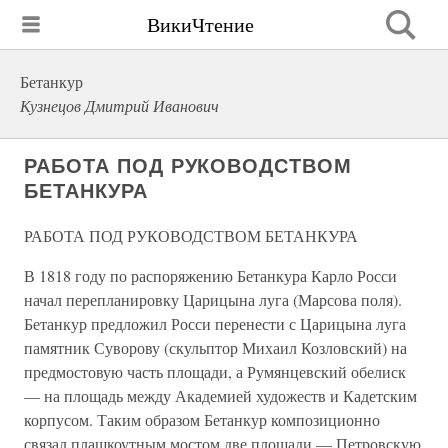
ВикиЧтение
Бетанкур
Кузнецов Дмитрий Иванович
РАБОТА ПОД РУКОВОДСТВОМ
БЕТАНКУРА
РАБОТА ПОД РУКОВОДСТВОМ БЕТАНКУРА
В 1818 году по распоряжению Бетанкура Карло Росси
начал перепланировку Царицына луга (Марсова поля).
Бетанкур предложил Росси перенести с Царицына луга
памятник Суворову (скульптор Михаил Козловский) на
предмостовую часть площади, а Румянцевский обелиск
— на площадь между Академией художеств и Кадетским
корпусом. Таким образом Бетанкур композиционно
связал плашкоутным мостом две площади — Петровскую