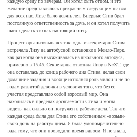
каждую среду по вечерам. Он хотел быть отцом, и это
желание представлялось прекрасным следующим шагом
для всех нас. Лизе было девять лет. Впервые Стив брал
постоянную ответственность за дочь, и он хотел получить
шанс сделать это как настоящий отец.
Процесс организовывался так: одна из секретарш Стива
встречала Лизу на автобусной остановке в Менло-Парк,
как раз когда она высаживалась из школьного автобуса,
примерно в 15.45. Секретарша отвозила Лизу в NeXT, где
она оставалась до конца рабочего дня Стива, делая свои
домашние задания и вообще исполняя роль милой и не по
годам развитой девочки в условиях того, что без ее
участия представляло собой взрослый мир. Она
находилась в пределах досягаемости Стива и могла
видеть, как сильно он погружен в рабочие дела. Так что
каждая среда была для Стива его собственным «возьми-
свою-дочь-на-работу» днем. Я была умопомрачительно
рада тому, что они проводили время вдвоем. Я не знала,