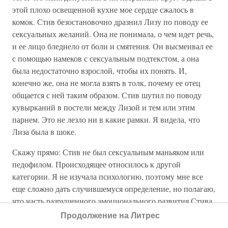
этой плохо освещенной кухне мое сердце сжалось в
комок. Стив безостановочно дразнил Лизу по поводу ее
сексуальных желаний. Она не понимала, о чем идет речь,
и ее лицо бледнело от боли и смятения. Он высмеивал ее
с помощью намеков с сексуальным подтекстом, а она
была недостаточно взрослой, чтобы их понять. И,
конечно же, она не могла взять в толк, почему ее отец
общается с ней таким образом. Стив шутил по поводу
кувырканий в постели между Лизой и тем или этим
парнем. Это не лезло ни в какие рамки. Я видела, что
Лиза была в шоке.
Скажу прямо: Стив не был сексуальным маньяком или
педофилом. Происходящее относилось к другой
категории. Я не изучала психологию, поэтому мне все
еще сложно дать случившемуся определение, но полагаю,
что часть разрушенного эмоционального развития Стива
стала причиной появления у него абсурдно
Продолжение на Литрес
фетишистского восприятия сексуальности и любовных