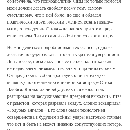
обнаружила, что психоаналитик Лизы не только помогал
моей дочери давать свободу всему тому самому
счастливому, что в ней было, но еще и обладал
практически хирургическим умением резать правду-
матку о поведении Стива – не нанося при этом вреда
отношениям Лизы с самой собой или со своим отцом.
Не мне делиться подробностями тех сеансов, однако
достаточно будет сказать, что они укрепили уверенность
Лизы в себе, поскольку гнев ее психоаналитика был
неподдельным, незамедлительным и проницательным.
Он представлял собой яростную, очистительную
вспышку по отношению к полной катастрофе Стива
Джобса. Я никогда не забуду, как психоаналитик
реагировал на заслуживающие презрения выходки Стива
с прямотой, которая разрезала воздух, словно эскадрилья
«Голубых ангелов». Его слова были технологией
совершенства в будущем войны: удары настолько точные,
что нет и быть не может никаких сопутствующих потерь.