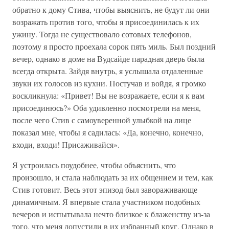
обратно к дому Стива, чтобы выяснить, не будут ли они
возражать против того, чтобы я присоединилась к их
ужину. Тогда не существовало сотовых телефонов,
поэтому я просто проехала сорок пять миль. Был поздний
вечер, однако в доме на Вудсайде парадная дверь была
всегда открыта. Зайдя внутрь, я услышала отдаленные
звуки их голосов из кухни. Постучав и войдя, я громко
воскликнула: «Привет! Вы не возражаете, если я к вам
присоединюсь?» Оба удивленно посмотрели на меня,
после чего Стив с самоуверенной улыбкой на лице
показал мне, чтобы я садилась: «Да, конечно, конечно,
входи, входи! Присаживайся».
Я устроилась поудобнее, чтобы объяснить, что
произошло, и стала наблюдать за их общением и тем, как
Стив готовит. Весь этот эпизод был завораживающе
динамичным. Я впервые стала участником подобных
вечеров и испытывала нечто близкое к блаженству из-за
того, что меня допустили в их избранный круг. Однако в