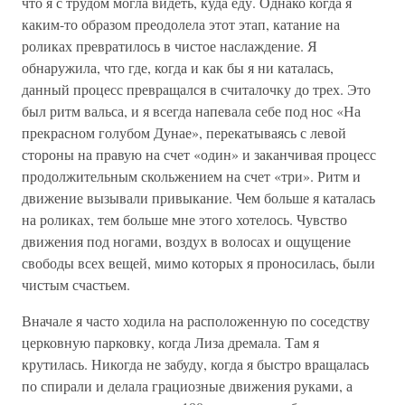
что я с трудом могла видеть, куда еду. Однако когда я
каким-то образом преодолела этот этап, катание на
роликах превратилось в чистое наслаждение. Я
обнаружила, что где, когда и как бы я ни каталась,
данный процесс превращался в считалочку до трех. Это
был ритм вальса, и я всегда напевала себе под нос «На
прекрасном голубом Дунае», перекатываясь с левой
стороны на правую на счет «один» и заканчивая процесс
продолжительным скольжением на счет «три». Ритм и
движение вызывали привыкание. Чем больше я каталась
на роликах, тем больше мне этого хотелось. Чувство
движения под ногами, воздух в волосах и ощущение
свободы всех вещей, мимо которых я проносилась, были
чистым счастьем.
Вначале я часто ходила на расположенную по соседству
церковную парковку, когда Лиза дремала. Там я
крутилась. Никогда не забуду, когда я быстро вращалась
по спирали и делала грациозные движения руками, а