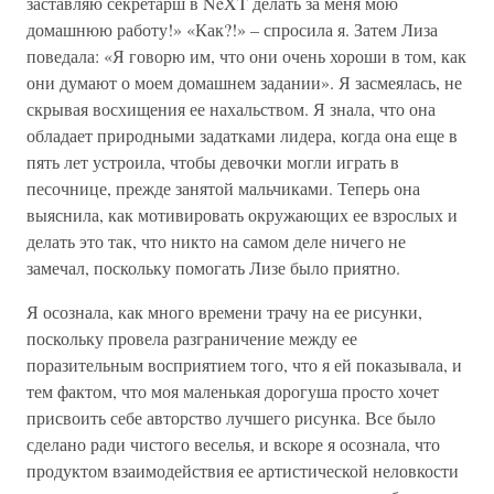
заставляю секретарш в NeXT делать за меня мою
домашнюю работу!» «Как?!» – спросила я. Затем Лиза
поведала: «Я говорю им, что они очень хороши в том, как
они думают о моем домашнем задании». Я засмеялась, не
скрывая восхищения ее нахальством. Я знала, что она
обладает природными задатками лидера, когда она еще в
пять лет устроила, чтобы девочки могли играть в
песочнице, прежде занятой мальчиками. Теперь она
выяснила, как мотивировать окружающих ее взрослых и
делать это так, что никто на самом деле ничего не
замечал, поскольку помогать Лизе было приятно.
Я осознала, как много времени трачу на ее рисунки,
поскольку провела разграничение между ее
поразительным восприятием того, что я ей показывала, и
тем фактом, что моя маленькая дорогуша просто хочет
присвоить себе авторство лучшего рисунка. Все было
сделано ради чистого веселья, и вскоре я осознала, что
продуктом взаимодействия ее артистической неловкости