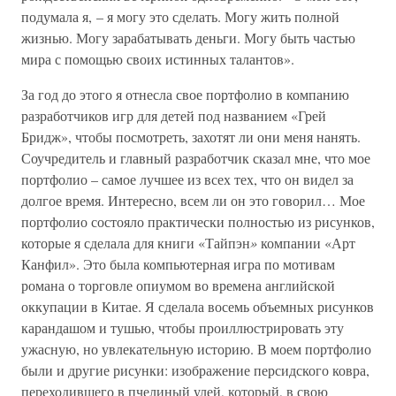
подумала я, – я могу это сделать. Могу жить полной
жизнью. Могу зарабатывать деньги. Могу быть частью
мира с помощью своих истинных талантов».
За год до этого я отнесла свое портфолио в компанию
разработчиков игр для детей под названием «Грей
Бридж», чтобы посмотреть, захотят ли они меня нанять.
Соучредитель и главный разработчик сказал мне, что мое
портфолио – самое лучшее из всех тех, что он видел за
долгое время. Интересно, всем ли он это говорил… Мое
портфолио состояло практически полностью из рисунков,
которые я сделала для книги «Тайпэн
»
компании «Арт
Канфил». Это была компьютерная игра по мотивам
романа о торговле опиумом во времена английской
оккупации в Китае. Я сделала восемь объемных рисунков
карандашом и тушью, чтобы проиллюстрировать эту
ужасную, но увлекательную историю. В моем портфолио
были и другие рисунки: изображение персидского ковра,
переходившего в пчелиный улей, который, в свою