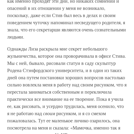
как именно проходят эти дни, но никаких сомнений и
опасений в их отношении у меня не возникало,
поскольку, даже если Стив был весь в делах и своим
поведением чуточку напоминал несведущего родителя, я
знала, что его секретарши являются очень сознательными
людьми.
Однажды Лиза раскрыла мне секрет небольшого
жульничества, которое она проворачивала в офисе Стива.
Мы с ней, бывало, рисовали статуи в саду скульптур
Родена Стэнфордского университета, и в один из таких
дней она путем постановки хороших вопросов настолько
сильно вовлекла меня в работу над своим рисунком, что я
перестала заниматься собственным и переключила
практически все внимание на ее творение. Пока я учила
ее, как рисовать, и усердно трудилась, меня осенило, что
я не работаю над
своим
рисунком, и я со смехом
пожаловалась. Тут ее маленькое личико озарилось, она
посмотрела на меня и сказала: «Мамочка, именно так я