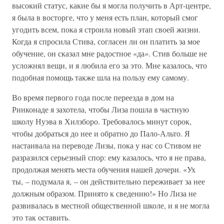
высокий статус, какие бы я могла получить в Арт-центре,
я была в восторге, что у меня есть план, который смог
угодить всем, пока я строила новый этап своей жизни.
Когда я спросила Стива, согласен ли он платить за мое
обучение, он сказал мне радостное «да
»
. Стив больше не
усложнял вещи, и я любила его за это. Мне казалось, что
подобная помощь также шла на пользу ему самому.
Во время первого года после переезда в дом на
Ринконаде я захотела, чтобы Лиза пошла в частную
школу Нуэва в Хилзборо. Требовалось минут сорок,
чтобы добраться до нее и обратно до Пало-Альто. Я
настаивала на переводе Лизы, пока у нас со Стивом не
разразился серьезный спор: ему казалось, что я не права,
продолжая менять места обучения нашей дочери. «Ух
ты, – подумала я, – он действительно переживает за нее
должным образом. Принято к сведению!» Но Лиза не
развивалась в местной общественной школе, и я не могла
это так оставить.