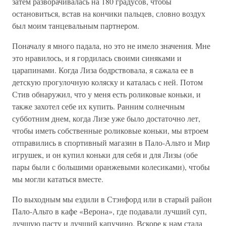
затем разворачивалась на 180 градусов, чтобы
остановиться, встав на кончики пальцев, словно воздух
был моим танцевальным партнером.
Поначалу я много падала, но это не имело значения. Мне
это нравилось, и я гордилась своими синяками и
царапинами. Когда Лиза бодрствовала, я сажала ее в
детскую прогулочную коляску и каталась с ней. Потом
Стив обнаружил, что у меня есть роликовые коньки, и
также захотел себе их купить. Ранним солнечным
субботним днем, когда Лизе уже было достаточно лет,
чтобы иметь собственные роликовые коньки, мы втроем
отправились в спортивный магазин в Пало-Альто и Мир
игрушек, и он купил коньки для себя и для Лизы (обе
пары были с большими оранжевыми колесиками), чтобы
мы могли кататься вместе.
По выходным мы ездили в Стэнфорд или в старый район
Пало-Альто в кафе «Верона», где подавали лучший суп,
лучшую пасту и лучший капучино. Вскоре к нам стала