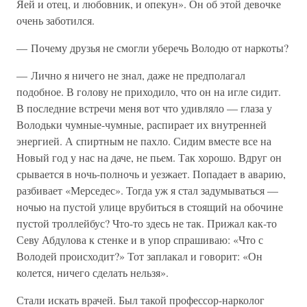
Яей и отец, и любовник, и опекун». Он об этой девочке
очень заботился.
— Почему друзья не смогли уберечь Володю от наркоты?
— Лично я ничего не знал, даже не предполагал
подобное. В голову не приходило, что он на игле сидит.
В последние встречи меня вот что удивляло — глаза у
Володьки чумные-чумные, распирает их внутренней
энергией. А спиртным не пахло. Сидим вместе все на
Новый год у нас на даче, не пьем. Так хорошо. Вдруг он
срывается в ночь-полночь и уезжает. Попадает в аварию,
разбивает «Мерседес». Тогда уж я стал задумываться —
ночью на пустой улице врубиться в стоящий на обочине
пустой троллейбус? Что-то здесь не так. Прижал как-то
Севу Абдулова к стенке и в упор спрашиваю: «Что с
Володей происходит?» Тот заплакал и говорит: «Он
колется, ничего сделать нельзя».
Стали искать врачей. Был такой профессор-нарколог