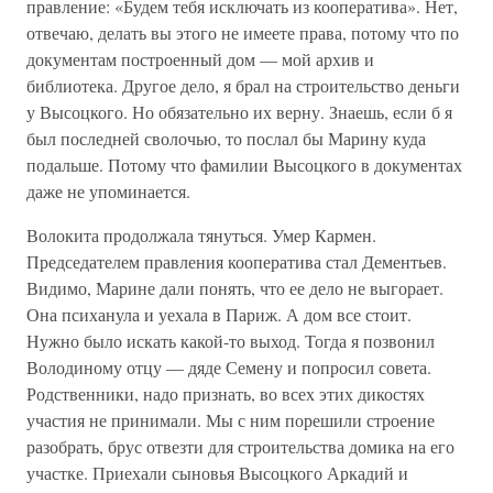
правление: «Будем тебя исключать из кооператива». Нет,
отвечаю, делать вы этого не имеете права, потому что по
документам построенный дом — мой архив и
библиотека. Другое дело, я брал на строительство деньги
у Высоцкого. Но обязательно их верну. Знаешь, если б я
был последней сволочью, то послал бы Марину куда
подальше. Потому что фамилии Высоцкого в документах
даже не упоминается.
Волокита продолжала тянуться. Умер Кармен.
Председателем правления кооператива стал Дементьев.
Видимо, Марине дали понять, что ее дело не выгорает.
Она психанула и уехала в Париж. А дом все стоит.
Нужно было искать какой-то выход. Тогда я позвонил
Володиному отцу — дяде Семену и попросил совета.
Родственники, надо признать, во всех этих дикостях
участия не принимали. Мы с ним порешили строение
разобрать, брус отвезти для строительства домика на его
участке. Приехали сыновья Высоцкого Аркадий и