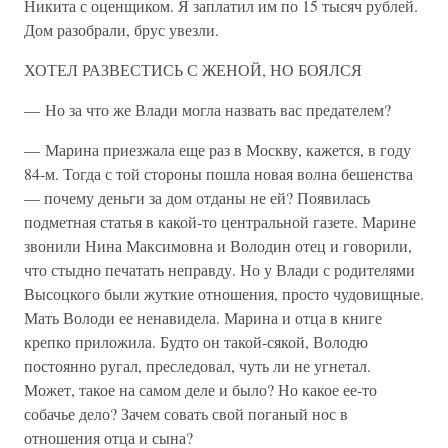
Никита с оценщиком. Я заплатил им по 15 тысяч рублей.
Дом разобрали, брус увезли.
ХОТЕЛ РАЗВЕСТИСЬ С ЖЕНОЙ, НО БОЯЛСЯ
— Но за что же Влади могла назвать вас предателем?
— Марина приезжала еще раз в Москву, кажется, в году
84-м. Тогда с той стороны пошла новая волна бешенства
— почему деньги за дом отданы не ей? Появилась
подметная статья в какой-то центральной газете. Марине
звонили Нина Максимовна и Володин отец и говорили,
что стыдно печатать неправду. Но у Влади с родителями
Высоцкого были жуткие отношения, просто чудовищные.
Мать Володи ее ненавидела. Марина и отца в книге
крепко приложила. Будто он такой-сякой, Володю
постоянно ругал, преследовал, чуть ли не угнетал.
Может, такое на самом деле и было? Но какое ее-то
собачье дело? Зачем совать свой поганый нос в
отношения отца и сына?