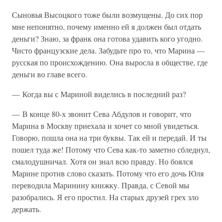
Сыновья Высоцкого тоже были возмущены. До сих пор
мне непонятно, почему именно ей я должен был отдать
деньги? Знаю, за франк она готова удавить кого угодно.
Чисто французские дела. Забудьте про то, что Марина —
русская по происхождению. Она выросла в обществе, где
деньги во главе всего.
— Когда вы с Мариной виделись в последний раз?
— В конце 80-х звонит Сева Абдулов и говорит, что
Марина в Москву приехала и хочет со мной увидеться.
Говорю, пошла она на три буквы. Так ей и передай. И ты
пошел туда же! Потому что Сева как-то заметно сбледнул,
смалодушничал. Хотя он знал всю правду. Но боялся
Марине против слово сказать. Потому что его дочь Юля
переводила Маринину книжку. Правда, с Севой мы
разобрались. Я его простил. На старых друзей грех зло
держать.