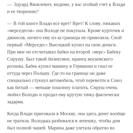
— Эдуард Яковлевич, видимо, у вас особый счет к Влади
и ее творению?
— В той книге Влади все врет! Врет! К слову, никаких
«мерседесов» она Володе не покупала. Кроме курточек и
джинсов, ничего ему из-за границы не привозила. Свой
первый «Мерседес» Высоцкий купил на свои деньги.
При мне он отсчитывал бабки на второй «мерс» Бабеку
Сирушу. Был такой бизнесмен, иранец московского
розлива. Бабек купил машину в Германии и гнал ее
оттуда через Польшу. Где-то на границе он даже
специально стукнул автомобиль, чтоб перевезти в Союз
как битый — меньше пошлину платить. Сируш очень
любил Володю и продал ему крутую тачку фактически
задарма.
Когда Влади приезжала в Москву, она здесь денег вообще
не тратила. Володька разбивался в лепешку, чтобы дом
был полной чашей. Марина даже улетала обратно во