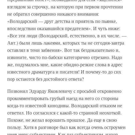
взглядом за строчку, на которую при первом прочтении
не обратил совершенно никакого внимания:
«Володарский — друг детства и приятель по пьянке,
впоследствии оказавшийся предателем». И чуть ниже:
«Все эти люди (Володарский, естественно, в их числе. —
Авт.) были лишь лакеями, которых ты не сегодня-завтра
оставлял в тени забвения». Вот так бездоказательно и,
извините, чисто по-бабски категорично отрезано. Надо
же, подумалось мне, какие обидно-резкие слова в адрес
известного драматурга и писателя! И почему-то до сих
пор остаются без достойного ответа?
Позвонил Эдуарду Яковлевичу с просьбой откровенно
прокомментировать грубый наезд на него со стороны
когда-то известной кинодивы. Володарский отказом не
ответил. Но согласился с какой-то странной неохоткой.
Похоже, не желал ворошить прошлое. Да еще в свою
пользу. Хотя в разговоре был как всегда очень остроумен
инев меру субъективен. Как раз субъективизм, напор