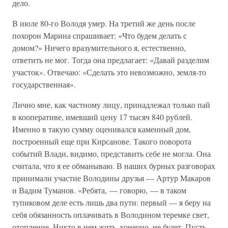
дело.
В июле 80-го Володя умер. На третий же день после
похорон Марина спрашивает: «Что будем делать с
домом?» Ничего вразумительного я, естественно,
ответить не мог. Тогда она предлагает: «Давай разделим
участок». Отвечаю: «Сделать это невозможно, земля-то
государственная».
Лично мне, как частному лицу, принадлежал только пай
в кооперативе, имевший цену 17 тысяч 840 рублей.
Именно в такую сумму оценивался каменный дом,
построенный еще при Кирсанове. Такого поворота
событий Влади, видимо, представить себе не могла. Она
считала, что я ее обманываю. В наших бурных разговорах
принимали участие Володины друзья — Артур Макаров
и Вадим Туманов. «Ребята, — говорю, — в таком
тупиковом деле есть лишь два пути: первый — я беру на
себя обязанность оплачивать в Володином теремке свет,
отопление. Никто в нем жить, конечно, не будет. Пусть