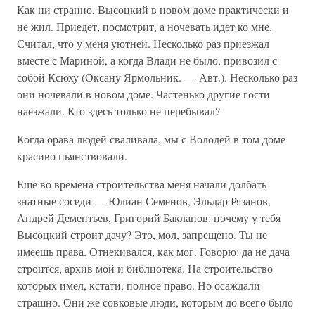
Как ни странно, Высоцкий в новом доме практически и
не жил. Приедет, посмотрит, а ночевать идет ко мне.
Считал, что у меня уютней. Несколько раз приезжал
вместе с Мариной, а когда Влади не было, привозил с
собой Ксюху (Оксану Ярмольник. — Авт.). Несколько раз
они ночевали в новом доме. Частенько другие гости
наезжали. Кто здесь только не перебывал?
Когда орава людей сваливала, мы с Володей в том доме
красиво пьянствовали.
Еще во времена строительства меня начали долбать
знатные соседи — Юлиан Семенов, Эльдар Рязанов,
Андрей Дементьев, Григорий Бакланов: почему у тебя
Высоцкий строит дачу? Это, мол, запрещено. Ты не
имеешь права. Отнекивался, как мог. Говорю: да не дача
строится, архив мой и библиотека. На строительство
которых имел, кстати, полное право. Но осаждали
страшно. Они же совковые люди, которым до всего было