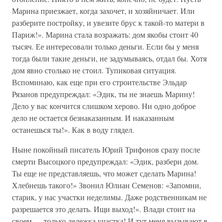
Марина приезжает, когда захочет, и хозяйничает. Или
разберите постройку, и увезите брус к такой-то матери в
Париж!». Марина стала возражать: дом якобы стоит 40
тысяч. Ее интересовали только деньги. Если бы у меня
тогда были такие деньги, не задумываясь, отдал бы. Хотя
дом явно столько не стоил. Тупиковая ситуация.
Вспоминаю, как еще при его строительстве Эльдар
Рязанов предупреждал: «Эдик, ты не знаешь Марину!
Дело у вас кончится слишком херово. Ни одно доброе
дело не остается безнаказанным. И наказанным
останешься ты!». Как в воду глядел.
Ныне покойный писатель Юрий Трифонов сразу после
смерти Высоцкого предупреждал: «Эдик, разбери дом.
Ты еще не представляешь, что может сделать Марина!
Хлебнешь такого!» Звонил Юлиан Семенов: «Запомни,
старик, у нас участки неделимы. Даже родственникам не
разрешается это делать. Ищи выход!». Влади стоит на
своем — только дележка участка! И тут меня вызывают в