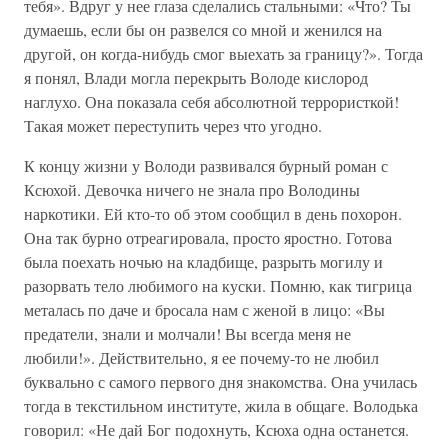
тебя». Вдруг у нее глаза сделались стальными: «Что? Ты
думаешь, если бы он развелся со мной и женился на
другой, он когда-нибудь смог выехать за границу?». Тогда
я понял, Влади могла перекрыть Володе кислород
наглухо. Она показала себя абсолютной террористкой!
Такая может переступить через что угодно.
К концу жизни у Володи развивался бурный роман с
Ксюхой. Девочка ничего не знала про Володины
наркотики. Ей кто-то об этом сообщил в день похорон.
Она так бурно отреагировала, просто яростно. Готова
была поехать ночью на кладбище, разрыть могилу и
разорвать тело любимого на куски. Помню, как тигрица
металась по даче и бросала нам с женой в лицо: «Вы
предатели, знали и молчали! Вы всегда меня не
любили!». Действительно, я ее почему-то не любил
буквально с самого первого дня знакомства. Она училась
тогда в текстильном институте, жила в общаге. Володька
говорил: «Не дай Бог подохнуть, Ксюха одна останется.