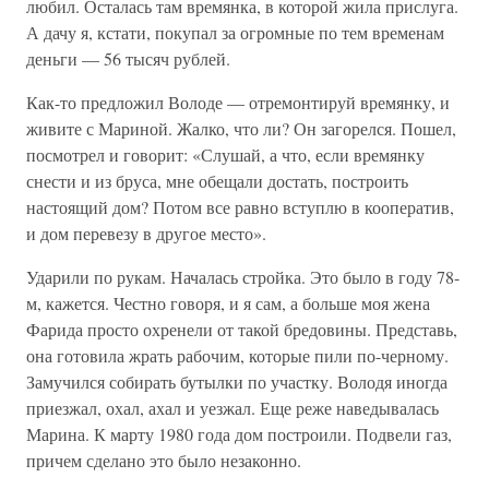
любил. Осталась там времянка, в которой жила прислуга.
А дачу я, кстати, покупал за огромные по тем временам
деньги — 56 тысяч рублей.
Как-то предложил Володе — отремонтируй времянку, и
живите с Мариной. Жалко, что ли? Он загорелся. Пошел,
посмотрел и говорит: «Слушай, а что, если времянку
снести и из бруса, мне обещали достать, построить
настоящий дом? Потом все равно вступлю в кооператив,
и дом перевезу в другое место».
Ударили по рукам. Началась стройка. Это было в году 78-
м, кажется. Честно говоря, и я сам, а больше моя жена
Фарида просто охренели от такой бредовины. Представь,
она готовила жрать рабочим, которые пили по-черному.
Замучился собирать бутылки по участку. Володя иногда
приезжал, охал, ахал и уезжал. Еще реже наведывалась
Марина. К марту 1980 года дом построили. Подвели газ,
причем сделано это было незаконно.