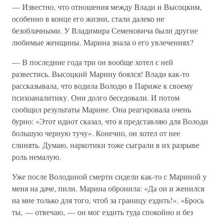
— Известно, что отношения между Влади и Высоцким,
особенно в конце его жизни, стали далеко не
безоблачными. У Владимира Семеновича были другие
любимые женщины. Марина знала о его увлечениях?
— В последние года три он вообще хотел с ней
развестись. Высоцкий Марину боялся! Влади как-то
рассказывала, что водила Володю в Париже к своему
психоаналитику. Они долго беседовали. И потом
сообщил результаты Марине. Она реагировала очень
бурно: «Этот идиот сказал, что я представляю для Володи
большую черную тучу». Конечно, он хотел от нее
слинять. Думаю, наркотики тоже сыграли в их разрыве
роль немалую.
Уже после Володиной смерти сидели как-то с Мариной у
меня на даче, пили. Марина обронила: «Да он и женился
на мне только для того, чтоб за границу ездить!». «Брось
ты, — отвечаю, — он мог ездить туда спокойно и без