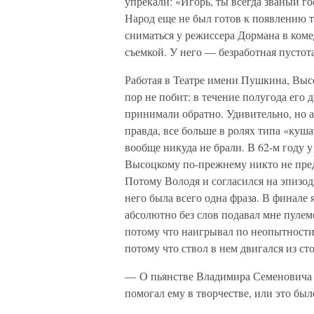
упрекали: «Игорь, ты всегда званый го
Народ еще не был готов к появлению т
сниматься у режиссера Дормана в ком
съемкой. У него — безработная пустот
Работая в Театре имени Пушкина, Выс
пор не побит: в течение полугода его 
принимали обратно. Удивительно, но ак
правда, все больше в ролях типа «куша
вообще никуда не брали. В 62-м году 
Высоцкому по-прежнему никто не предл
Потому Володя и согласился на эпизод
него была всего одна фраза. В финале
абсолютно без слов подавал мне пулеме
потому что наигрывал по неопытности.
потому что ствол в нем двигался из ст
— О пьянстве Владимира Семеновича д
помогал ему в творчестве, или это бы