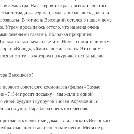
 восемь утра. На актеров театра, завсегдатаев этого
олстые тетради — черную, куда записывались долги, и
возвраты. В тот день Высоцкий остался в нашем доме
не. Утром просыпаюсь оттого, что на меня очень
ыми зелеными глазами, Володька прохрипел:
Только-только начало светать. Ничего понять не могу.
оворю: «Володь, уймись, ложись спать. Это в доме
ился институт, в котором на курочках испытывали
тера Высоцкого?
и первого советского космонавта (фильм «Самые
ьме «713-й просит посадку», мы жили в одной
со своей будущей супругой Люсей Абрамовой, с
бился по уши. Пара была очень интересная.
приглашать в элитные дома, я стал таскать Высоцкого
лублатные, почти антисоветские песни. Меня не раз