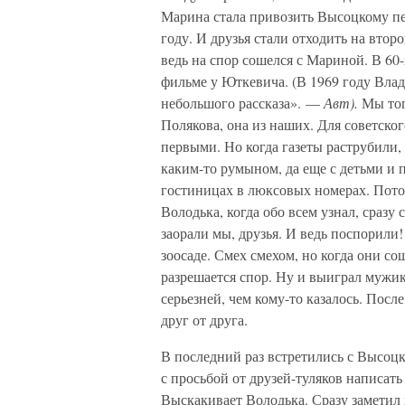
Марина стала привозить Высоцкому п
году. И друзья стали отходить на вто
ведь на спор сошелся с Мариной. В 60
фильме у Юткевича. (В 1969 году Вла
небольшого рассказа». —
Авт).
Мы тог
Полякова, она из наших. Для советско
первыми. Но когда газеты раструбили
каким-то румыном, да еще с детьми и 
гостиницах в люксовых номерах. Потом
Володька, когда обо всем узнал, сраз
заорали мы, друзья. И ведь поспорили!
зоосаде. Смех смехом, но когда они сош
разрешается спор. Ну и выиграл мужик
серьезней, чем кому-то казалось. Посл
друг от друга.
В последний раз встретились с Высоцк
с просьбой от друзей-туляков написать
Выскакивает Володька. Сразу заметил 