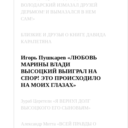
ВОЛОДАРСКИЙ ИЗМАЗАЛ ДРУЗЕЙ
ДЕРЬМОМ! И ВЫМАЗАЛСЯ В НЕМ
САМ!»
БЛИЗКИЕ И ДРУЗЬЯ О КНИГЕ ДАВИДА
КАРАПЕТЯНА
Игорь Пушкарев «ЛЮБОВЬ
МАРИНЫ ВЛАДИ
ВЫСОЦКИЙ ВЫИГРАЛ НА
СПОР! ЭТО ПРОИСХОДИЛО
НА МОИХ ГЛАЗАХ»
Зураб Церетели «Я ВЕРНУЛ ДОЛГ
ВЫСОЦКОГО ЕГО СЫНОВЬЯМ»
Александр Митта «ВСЕЙ ПРАВДЫ О