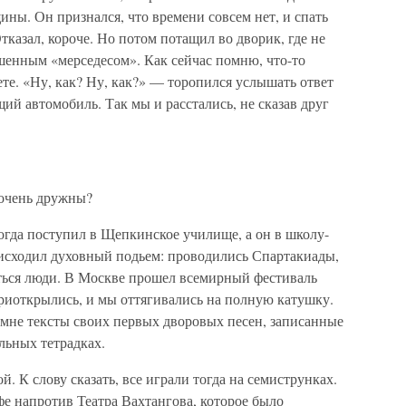
ны. Он признался, что времени совсем нет, и спать
Отказал, короче. Но потом потащил во дворик, где не
шенным «мерседесом». Как сейчас помню, что-то
те. «Ну, как? Ну, как?» — торопился услышать ответ
ий автомобиль. Так мы и расстались, не сказав друг
 очень дружны?
огда поступил в Щепкинское училище, а он в школу-
исходил духовный подьем: проводились Спартакиады,
аться люди. В Москве прошел всемирный фестиваль
приоткрылись, и мы оттягивались на полную катушку.
 мне тексты своих первых дворовых песен, записанные
льных тетрадках.
й. К слову сказать, все играли тогда на семиструнках.
е напротив Театра Вахтангова, которое было