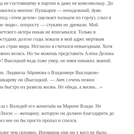
да не состоявшему в партии и даже не комсомольцу. До
ложилось мнение: Пушкарев — ненадежный, буян.
под «этим делом» (щелкает пальцем по горлу), слыл я
ые люди», попросту — стукачи не дремали. Мой
етского актера никак не вписывался. Только в
ностудиях долгие годы лежали в мой адрес мертвым
ых стран мира. Негласно я считался невыездным. Хотя
оянно велась. Но ты можешь представить Алена Делона
 Высоцкий ведь тоже умер, не имея никаких званий.
ии. Людмила Абрамова о Владимире Высоцком»
шкареву он (Высоцкий. —
Авт
.) очень нежно
нь быстро их развела жизнь. Не обида, а жизнь…»
ила с Володей его женитьба на Марине Влади. Не
ь Люсю — женщину, которую он должен благодарить до
ез нее он бы просто пропал и спился.
более чем скромно. Иномарок еще ни у кого не было.