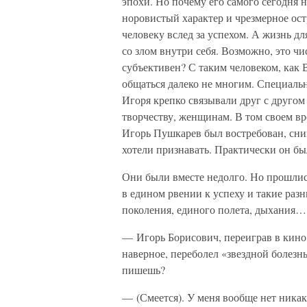
эпохи. Но почему его самого сегодня 
норовистый характер и чрезмерное ост
человеку вслед за успехом. А жизнь для
со злом внутри себя. Возможно, это чи
субъективен? С таким человеком, как
общаться далеко не многим. Специаль
Игоря крепко связывали друг с другом
творчеству, женщинам. В том своем вр
Игорь Пушкарев был востребован, сни
хотели признавать. Практически он бы
Они были вместе недолго. Но прошлись
в едином рвении к успеху и такие разн
поколения, единого полета, дыхания…
— Игорь Борисович, переиграв в кино 
наверное, переболел «звездной болезн
пишешь?
— (Смеется). У меня вообще нет никак