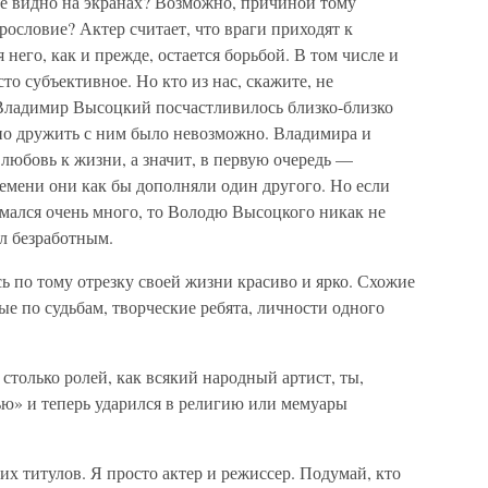
не видно на экранах? Возможно, причиной тому
рословие? Актер считает, что враги приходят к
 него, как и прежде, остается борьбой. В том числе и
сто субъективное. Но кто из нас, скажите, не
 Владимир Высоцкий посчастливилось близко-близко
но дружить с ним было невозможно. Владимира и
 любовь к жизни, а значит, в первую очередь —
емени они как бы дополняли один другого. Но если
мался очень много, то Володю Высоцкого никак не
л безработным.
 по тому отрезку своей жизни красиво и ярко. Схожие
ые по судьбам, творческие ребята, личности одного
столько ролей, как всякий народный артист, ты,
ью» и теперь ударился в религию или мемуары
их титулов. Я просто актер и режиссер. Подумай, кто