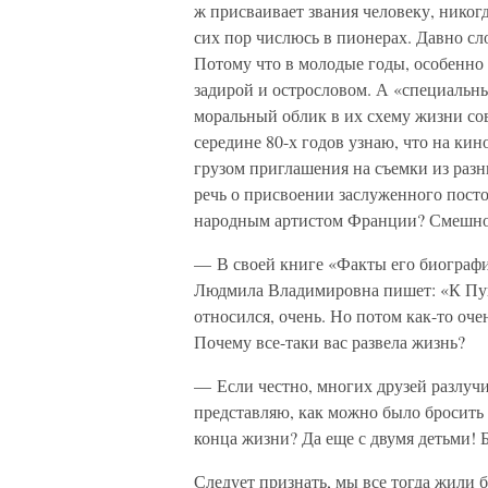
ж присваивает звания человеку, никог
сих пор числюсь в пионерах. Давно с
Потому что в молодые годы, особенно 
задирой и острословом. А «специальн
моральный облик в их схему жизни сов
середине 80-х годов узнаю, что на ки
грузом приглашения на съемки из разн
речь о присвоении заслуженного пост
народным артистом Франции? Смешно?
— В своей книге «Факты его биограф
Людмила Владимировна пишет: «К Пу
относился, очень. Но потом как-то оче
Почему все-таки вас развела жизнь?
— Если честно, многих друзей разлуч
представляю, как можно было бросит
конца жизни? Да еще с двумя детьми! Б
Следует признать, мы все тогда жили 