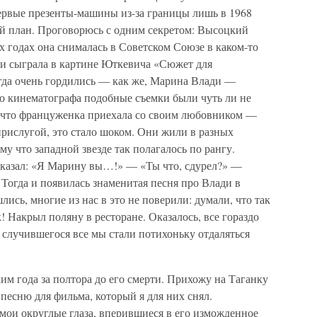
ервые презенты-машины из-за границы лишь в 1968
рой план. Проговорюсь с одним секретом: Высоцкий
-х годах она снималась в Советском Союзе в каком-то
ди сыграла в картине Юткевича «Сюжет для
да очень гордились — как же, Марина Влади —
го кинематографа подобные съемки были чуть ли не
, что француженка приехала со своим любовником —
прислугой, это стало шоком. Они жили в разных
у что западной звезде так полагалось по рангу.
у сказал: «Я Марину вы…!» — «Ты что, сдурел?» —
 Тогда и появилась знаменитая песня про Влади в
лись, многие из нас в это не поверили: думали, что так
! Накрыл поляну в ресторане. Оказалось, все гораздо
е случившегося все мы стали потихоньку отдаляться
им года за полтора до его смерти. Прихожу на Таганку
 песню для фильма, который я для них снял.
мои округлые глаза, вперившиеся в его изможденное