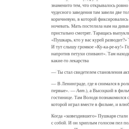
знаменито тем, что открывалось ровно в
чудесного заведения там завели две т
коричневую, в которой фиксировались 
ночевать. Мать постелила нам на дива
пристально смотрят. Таращась выпукл
«Пушкарь, кто у вас курей разводит?» 
И тут слышу громкое «Ку-ка-ре-ку!» Г
напротив петухи спивают». Там наход
какие-то лекарства
— Ты стал свидетелем становления ак
— В Ленинграде, где я снимался в рол
первые». —
Авт
.), а Высоцкий в фил
гостинице. Там Володя познакомился 
которой играл вместе в фильме, и влю
Когда «зазвездившего» Пушкаря стали 
с собой. И он хриплым голосом пел по