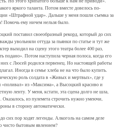
сть. Но этого хрипатого больше к нам не приводи».
акого яркого таланта. Потом вместе довелось по-
едии «Штрафной удар». Дальше у меня пошли съемка за
а! Помочь ему ничем нельзя было.
оцкий поставил своеобразный рекорд, который до сих
дважды увольняли оттуда за пьянки по статье и тут же
тер выходил на сцену этого театра более 400 раз,
ть подано». Потом наступила черная полоса, когда его
у них с Люсей родился первенец. Но настоящей работы
агал. Иногда в семье хлеба не на что было купить.
ическую роль солдата в «Живых и мертвых», где у
 я «поливал» из «Максима», а Высоцкий красиво и
тную ленту. У меня, кстати, эта сцена долго не шла,
 Оказалось, из пулемета строчить нужно умеючи,
ороны в сторону автоматически.
о сих пор ходят легенды. Алкоголь на самом деле
ло чисто бытовым явлением?