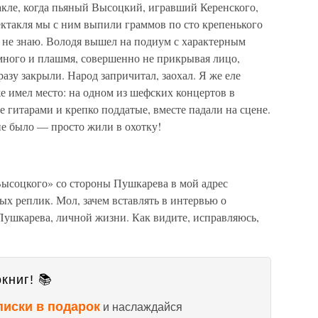
кле, когда пьяный Высоцкий, игравший Керенского,
пектакля мы с ним выпили граммов по сто крепенького
, не знаю. Володя вышел на подиум с характерным
емного и плашмя, совершенно не прикрывая лицо,
сразу закрыли. Народ запричитал, заохал. Я же еле
е имел место: на одном из шефских концертов в
 гитарами и крепко поддатые, вместе падали на сцене.
не было — просто жили в охотку!
ысоцкого» со стороны Пушкарева в мой адрес
х реплик. Мол, зачем вставлять в интервью о
, Пушкарева, личной жизни. Как видите, исправляюсь,
книг! 📚
писки в подарок
и наслаждайся