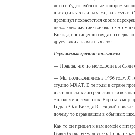
лицо и будто рубленные топором морщи
приходится от силы часа два в сутки. 
преминул похвастаться своим перекра
шоколадно-желтоватое было в этом цве
Володя, восхищенно глядя на сверкающ
другу каких-то важных слов.
Глухонемые грозили пальчиком
— Правда, что по молодости вы были
— Мы познакомились в 1956 году. Я т
студию МХАТ. В те годы в стране про
из сталинских лагерей стали возвращ
молодежи и студентов. Ворота в мир 
Году в 59-м Володя Высоцкий показал
почему-то карандашом в обычных шко
Как-то он пришел к нам домой с гитаро
Взяли бутылочку, другую. Пошли в каф