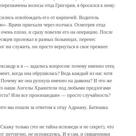
перехвачены волосы отца Григория, я бросился к нему.
сились освобождать его от кирпичей. Водитель
ю». Врачи приехали через полчаса. Осмотрев отца
 очень плохо, и сразу повезли его на операцию. После
сяцев пролежал в разных больницах, перенес
ог ни служить, ни просто вернуться в свое прежнее
ександр и я — задались вопросом: почему именно отец
мент, когда она обрушилась? Ведь каждый из нас хотя
. Почему же она рухнула именно на дьякона? И что же
 что наши Ангелы Хранители под любыми предлогами
места? Или все произошедшее — просто случайность?
 что мы пошли за ответом к отцу Адриану. Батюшка
Скажу только (это не тайна исповеди и не секрет), что
ит литургию, не исповедуясь. И я сам, и священники