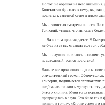
Но тот, не обращая на него внимания
Константин бросился к нему, вырвал к
подлетел к заветной стене и плюхнулся
Мы с завистью смотрели на него. Но и
Григорий, увидев, что мы опять бездел
— Да вы там прохлаждаетесь?! Быстро 
не буду из-за вас отдавать еще три рубл
Мы послушно поплелись исполнять ука
и, довольный, уселся под стеной.
Дальше все произошло в одно мгновени
оглушительный грохот. Обернувшись, м
Григорий, поднимается плотная туча 
подбежали, то сквозь мутную завесу р
битого кирпича. Меня тогда поразила п
превращалась в алую. Это было как в 
пришло в голову: «Кто же успел его та