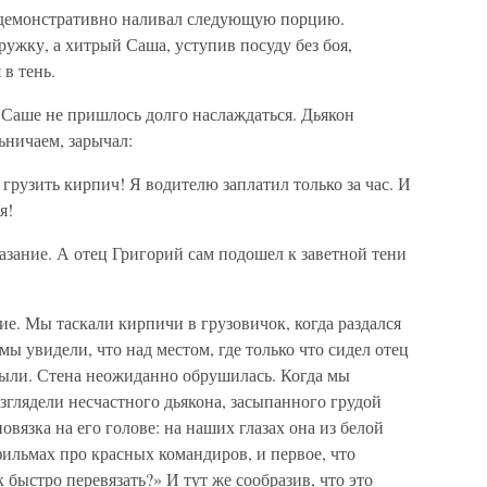
, демонстративно наливал следующую порцию.
ружку, а хитрый Саша, уступив посуду без боя,
 в тень.
 Саше не пришлось долго наслаждаться. Дьякон
ьничаем, зарычал:
грузить кирпич! Я водителю заплатил только за час. И
я!
зание. А отец Григорий сам подошел к заветной тени
е. Мы таскали кирпичи в грузовичок, когда раздался
ы увидели, что над местом, где только что сидел отец
пыли. Стена неожиданно обрушилась. Когда мы
азглядели несчастного дьякона, засыпанного грудой
овязка на его голове: на наших глазах она из белой
фильмах про красных командиров, и первое, что
к быстро перевязать?» И тут же сообразив, что это