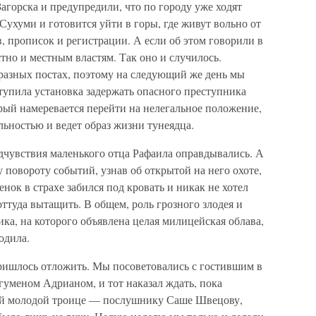
агорска и предупредили, что по городу уже ходят
Сухуми и готовится уйти в горы, где живут вольно от
в, прописок и регистрации. А если об этом говорили в
естно и местным властям. Так оно и случилось.
разных постах, поэтому на следующий же день мы
тупила установка задержать опасного преступника
орый намеревается перейти на нелегальное положение,
льностью и ведет образ жизни тунеядца.
дчувствия маленького отца Рафаила оправдывались. А
му повороту событий, узнав об открытой на него охоте,
енок в страхе забился под кровать и никак не хотел
оттуда вытащить. В общем, роль грозного злодея и
ка, на которого объявлена целая милицейская облава,
одила.
пришлось отложить. Мы посоветовались с гостившим в
уменом Адрианом, и тот наказал ждать, пока
ей молодой троице — послушнику Саше Швецову,