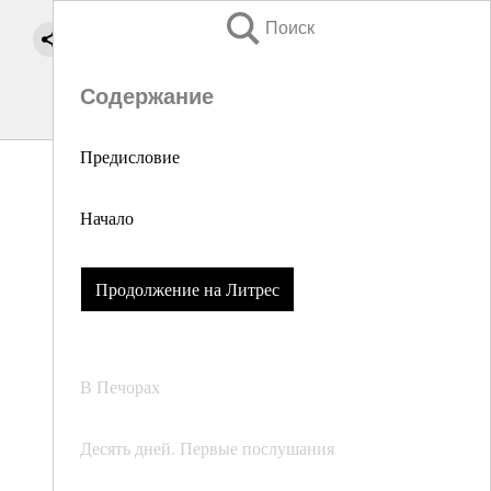
Поиск
Содержание
Предисловие
Начало
Продолжение на Литрес
В Печорах
Десять дней. Первые послушания