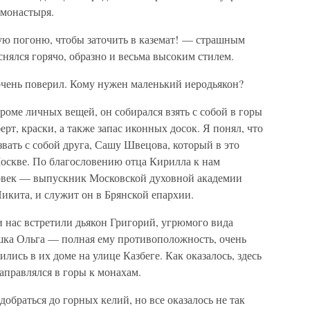
 монастыря.
ую погоню, чтобы заточить в каземат! — страшным
нялся горячо, образно и весьма высоким стилем.
е очень поверил. Кому нужен маленький иеродьякон?
оме личных вещей, он собирался взять с собой в горы
рт, краски, а также запас иконных досок. Я понял, что
звать с собой друга, Сашу Швецова, который в это
Москве. По благословению отца Кирилла к нам
овек — выпускник Московской духовной академии
Никита, и служит он в Брянской епархии.
 нас встретили дьякон Григорий, угрюмого вида
ушка Ольга — полная ему противоположность, очень
лись в их доме на улице Казбеге. Как оказалось, здесь
аправлялся в горы к монахам.
обраться до горных келий, но все оказалось не так