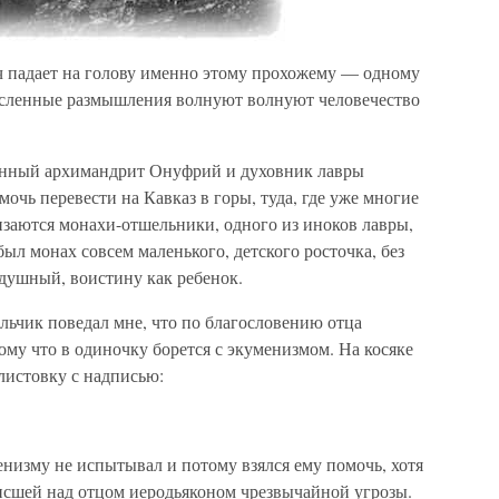
ч падает на голову именно этому прохожему — одному
ысленные размышления волнуют волнуют человечество
инный архимандрит Онуфрий и духовник лавры
чь перевести на Кавказ в горы, туда, где уже многие
заются монахи-отшельники, одного из иноков лавры,
был монах совсем маленького, детского росточка, без
одушный, воистину как ребенок.
ьчик поведал мне, что по благословению отца
му что в одиночку борется с экуменизмом. На косяке
 листовку с надписью:
низму не испытывал и потому взялся ему помочь, хотя
висшей над отцом иеродьяконом чрезвычайной угрозы.