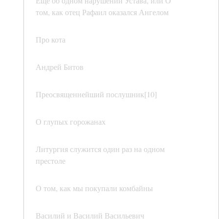
Еще об одном нарушении Устава, или О
том, как отец Рафаил оказался Ангелом
Про кота
Андрей Битов
Преосвященнейший послушник[10]
О глупых горожанах
Литургия служится один раз на одном
престоле
О том, как мы покупали комбайны
Василий и Василий Васильевич