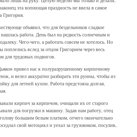
было лишь на руку. Целую неделю мы только и делали,
 наконец эта вопиющая праздность не ввела в самое
а Григория.
жествующе объявил, что для бездельников сладкое
с нашлась работа. День был на редкость солнечным и
далеку. Чего-чего, а работать совсем не хотелось. Но
мы поплелись вслед за отцом Григорием через весь
ам для трудовых подвигов.
 Дьякон привел нас к полуразрушенному кирпичному
нок, и велел аккуратно разбирать эти руины, чтобы из
ку для летней кухни. Работа предстояла долгая,
ая.
лывали кирпич за кирпичом, очищали их от старого
ывали для погрузки в машину. Задав нам работу, отец
 голову большим белым платком, отчего окончательно
оседлал свой мотоцикл и уехал за грузовиком, посулив,