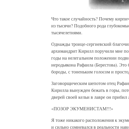
Что такое случайность? Почему кирпи
из тысячи? Подобного рода глубоком
тысячелетиями.
Однажды троице-сергиевский благоч
архимандрит Кирилл поручили мне помо
годы на нелегальном положении подви
иеродьякона Рафаила (Берестова). Это 
бороды, с тоненьким голосом и прост
Заговорщическим шепотом отец Рафаил
Кирилла вынужден бежать в горы, пото
дверей своей кельи в лавре он прибил
«ПОЗОР ЭКУМЕНИСТАМ!!!»
Я тоже никакого расположения к экуме
и сильно сомневался в реальности на