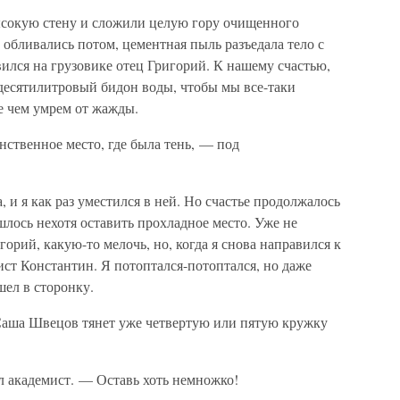
ысокую стену и сложили целую гору очищенного
обливались потом, цементная пыль разъедала тело с
вился на грузовике отец Григорий. К нашему счастью,
 десятилитровый бидон воды, чтобы мы все-таки
е чем умрем от жажды.
нственное место, где была тень, — под
, и я как раз уместился в ней. Но счастье продолжалось
шлось нехотя оставить прохладное место. Уже не
горий, какую-то мелочь, но, когда я снова направился к
ист Константин. Я потоптался-потоптался, но даже
шел в сторонку.
 Саша Швецов тянет уже четвертую или пятую кружку
л академист. — Оставь хоть немножко!