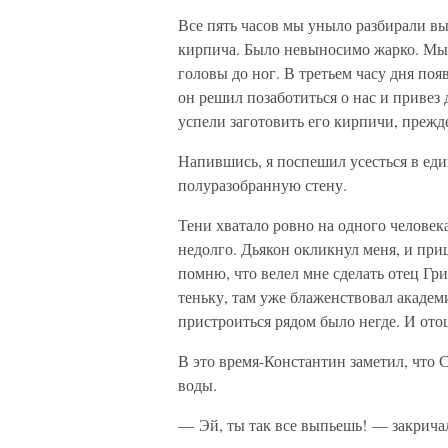
Все пять часов мы уныло разбирали в
кирпича. Было невыносимо жарко. Мы 
головы до ног. В третьем часу дня поя
он решил позаботиться о нас и привез
успели заготовить его кирпичи, прежд
Напившись, я поспешил усесться в еди
полуразобранную стену.
Тени хватало ровно на одного человека
недолго. Дьякон окликнул меня, и при
помню, что велел мне сделать отец Гри
теньку, там уже блаженствовал академ
пристроиться рядом было негде. И ото
В это время-Константин заметил, что
воды.
— Эй, ты так все выпьешь! — закрича