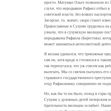
просто. Матушке Ольге позвонили из З
слухи, что иеродьякон Рафаил отбыл в 
советской власти, без всяких паспорто
Загорске, то, значит, скоро станет изв
Православные в Сухуми трудились на 
узнали, что в сухумскую милицию пос
иеродьякона Рафаила (Берестова), кот
может заниматься антисоветской деяте
Я весьма удивился, что тревожные пре
сам он, хотя вроде и готовился к тако
так перепугался, что уж совсем как реб
вылезать. Мы со смехом пытались его 
страшного государственного преступни
отцу Рафаильчику совершенно не подх
Но, как бы то ни было, поход в горы 
Сухуми у духовных детей печерским иг
бдительность милиции ослабеет. Наш