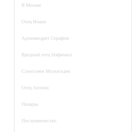
В Москве
Отец Иоанн
Архимандрит Серафим
Вредный отец Нафанаил
Схиигумен Мелхиседек
Отец Антипа
Пещеры
Послушничество