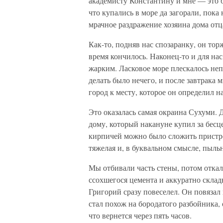
академисту Константину и мне — это 
что купались в море да загорали, пока
мрачное раздражение хозяина дома отц
Как-то, подняв нас спозаранку, он тор
время кончилось. Наконец-то и для на
жарким. Ласковое море плескалось непо
делать было нечего, и после завтрака 
город к месту, которое он определил н
Это оказалась самая окраина Сухуми.
дому, который накануне купил за бесце
кирпичей можно было сложить пристрой
тяжелая и, в буквальном смысле, пыльн
Мы отбивали часть стены, потом отка
ссохшегося цемента и аккуратно склад
Григорий сразу повеселел. Он повязал
стал похож на бородатого разбойника, 
что вернется через пять часов.