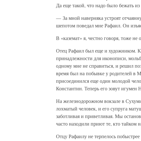
Да еще такой, что надо было бежать из
— За мной наверняка устроят отчаянн
шепотом поведал мне Рафаил. Он изъяс
В «каземат» я, честно говоря, тоже н
Отец Рафаил был еще и художником. Кр
принадлежности для иконописи, мольбе
одному мне не справиться, и решил по
время был на побывке у родителей в 
присоединился еще один молодой чел
Константин. Теперь его зовут игумен 
На железнодорожном вокзале в Сухуми
лохматый человек, и его супруга мат
заботливая и приветливая. Мы останови
часто находили приют те, кто тайком н
Отцу Рафаилу не терпелось побыстрее д