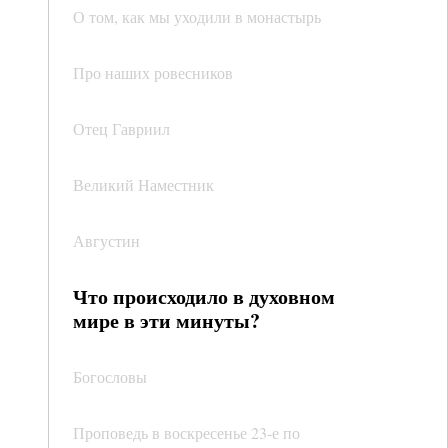
О том, как мы уходили в монастырь
Про наших ровесников
Отец Гавриил
Великий Наместник
Августин
Что происходило в духовном
мире в эти минуты?
Богословы
Проповедь в воскресенье 23-е по