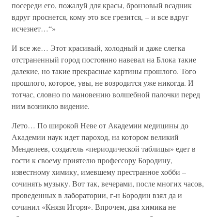
посереди его, пожалуй для красы, бронзовый всадник
вдруг проснется, кому это все грезится, – и все вдруг
исчезнет…“»
И все же… Этот красивый, холодный и даже слегка
отстраненный город постоянно навевал на Блока такие
далекие, но такие прекрасные картины прошлого. Того
прошлого, которое, увы, не возродится уже никогда. И
тотчас, словно по мановению волшебной палочки перед
ним возникло видение.
Лето… По широкой Неве от Академии медицины до
Академии наук идет пароход, на котором великий
Менделеев, создатель «периодической таблицы» едет в
гости к своему приятелю профессору Бородину,
известному химику, имевшему престранное хобби –
сочинять музыку. Вот так, вечерами, после многих часов,
проведенных в лаборатории, г-н Бородин взял да и
сочинил «Князя Игоря». Впрочем, два химика не