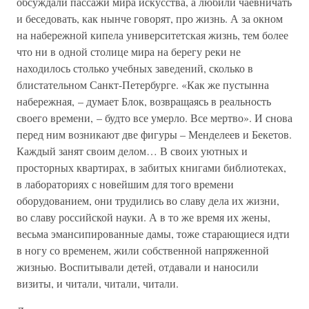
обсуждали пассажи мира искусства, а любили чаевничать
и беседовать, как нынче говорят, про жизнь. А за окном
на набережной кипела университетская жизнь, тем более
что ни в одной столице мира на берегу реки не
находилось столько учебных заведений, сколько в
блистательном Санкт-Петербурге. «Как же пустынна
набережная, – думает Блок, возвращаясь в реальность
своего времени, – будто все умерло. Все мертво». И снова
перед ним возникают две фигуры – Менделеев и Бекетов.
Каждый занят своим делом… В своих уютных и
просторных квартирах, в забитых книгами библиотеках,
в лабораториях с новейшим для того времени
оборудованием, они трудились во славу дела их жизни,
во славу российской науки. А в то же время их жены,
весьма эмансипированные дамы, тоже старающиеся идти
в ногу со временем, жили собственной напряженной
жизнью. Воспитывали детей, отдавали и наносили
визиты, и читали, читали, читали.