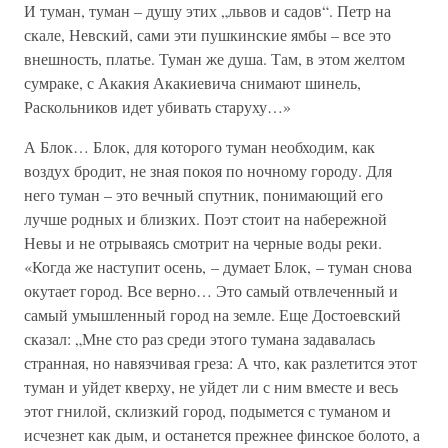
И туман, туман – душу этих „львов и садов“. Петр на
скале, Невский, сами эти пушкинские ямбы – все это
внешность, платье. Туман же душа. Там, в этом желтом
сумраке, с Акакия Акакиевича снимают шинель,
Раскольников идет убивать старуху…»
А Блок… Блок, для которого туман необходим, как
воздух бродит, не зная покоя по ночному городу. Для
него туман – это вечный спутник, понимающий его
лучше родных и близких. Поэт стоит на набережной
Невы и не отрываясь смотрит на черные воды реки.
«Когда же наступит осень, – думает Блок, – туман снова
окутает город. Все верно… Это самый отвлеченный и
самый умышленный город на земле. Еще Достоевский
сказал: „Мне сто раз среди этого тумана задавалась
странная, но навязчивая греза: А что, как разлетится этот
туман и уйдет кверху, не уйдет ли с ним вместе и весь
этот гнилой, склизкий город, подымется с туманом и
исчезнет как дым, и останется прежнее финское болото, а