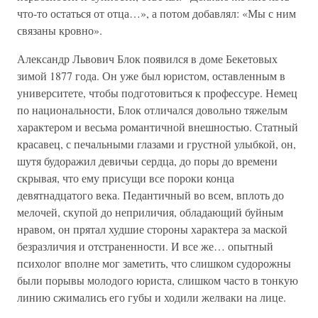
что-то остаться от отца…», а потом добавлял: «Мы с ним
связаны кровно».
Александр Львович Блок появился в доме Бекетовых
зимой 1877 года. Он уже был юристом, оставленным в
университете, чтобы подготовиться к профессуре. Немец
по национальности, Блок отличался довольно тяжелым
характером и весьма романтичной внешностью. Статный
красавец, с печальными глазами и грустной улыбкой, он,
шутя будоражил девичьи сердца, до поры до времени
скрывая, что ему присущи все пороки конца
девятнадцатого века. Педантичный во всем, вплоть до
мелочей, скупой до неприличия, обладающий буйным
нравом, он прятал худшие стороны характера за маской
безразличия и отстраненности. И все же… опытный
психолог вполне мог заметить, что слишком судорожны
были порывы молодого юриста, слишком часто в тонкую
линию сжимались его губы и ходили желваки на лице.