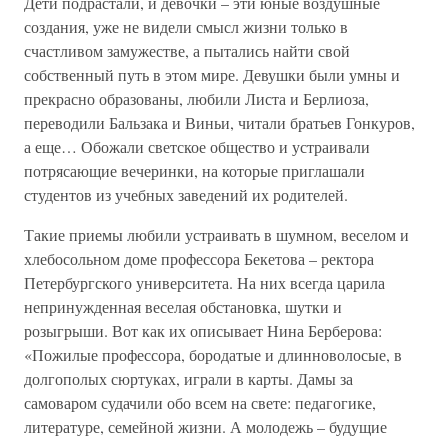
Дети подрастали, и девочки – эти юные воздушные
создания, уже не видели смысл жизни только в
счастливом замужестве, а пытались найти свой
собственный путь в этом мире. Девушки были умны и
прекрасно образованы, любили Листа и Берлиоза,
переводили Бальзака и Виньи, читали братьев Гонкуров,
а еще… Обожали светское общество и устраивали
потрясающие вечеринки, на которые приглашали
студентов из учебных заведений их родителей.
Такие приемы любили устраивать в шумном, веселом и
хлебосольном доме профессора Бекетова – ректора
Петербургского университета. На них всегда царила
непринужденная веселая обстановка, шутки и
розыгрыши. Вот как их описывает Нина Берберова:
«Пожилые профессора, бородатые и длинноволосые, в
долгополых сюртуках, играли в карты. Дамы за
самоваром судачили обо всем на свете: педагогике,
литературе, семейной жизни. А молодежь – будущие