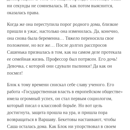
ни секунды не сомневалась. И, как потом выяснится,
оказалась права.
Когда же она переступила порог родного дома, близкие
пришли в ужас, настолько она изменилась. Да, конечно,
она снова была беременна… Тяжело переносила свое
положение, но все же… После долгих расспросов
Сашенька призналась в том, как на самом деле протекала
ее семейная жизнь. Профессор был потрясен. Его дочь!
Девочка, с которой они сдували пылинки! Да как он
посмел!
Блок к тому времени снискал себе славу ученого. Его
работа «Государственная власть в европейском обществе»
имела огромный успех, он стал первым социологом,
который писал о классовой борьбе. Но вот цель
достигнута, защита прошла на ура, и пришла пора
возвращаться в Варшаву. Бекетовы настаивают, чтобы
Саша осталась дома. Как Блок ни упорствовал в своем