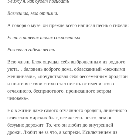
Увижу я, как будет погибать
Вселенная, моя отчизна.
А говоря о музе, он прежде всего написал песнь о гибели:
Есть в напевах твоих сокровенных
Роковая о гибели весть…
Всю жизнь Блок ощущал себя выброшенным из родного
уюта… баловень доброго дома, обласканный «нежными
женщинами», «почувствовал себя бессемейным бродягой
и почти все свои стихи стал писать от имени этого
отчаянного, бесприютного, пронизанного ветром
человека».
Но в жизни даже самого отчаянного бродяги, лишенного
всяческих мирских благ, все же есть нечто, чем он
безумно дорожит. То, что он любит до внутренней
дрожи. Любит не за что, а вопреки. Исключением из