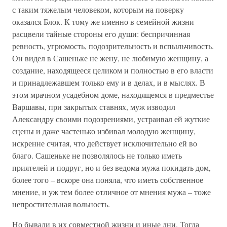
с таким тяжелым человеком, которым на поверку
оказался Блок. К тому же именно в семейной жизни
расцвели тайные стороны его души: беспричинная
ревность, угрюмость, подозрительность и вспыльчивость.
Он видел в Сашеньке не жену, не любимую женщину, а
создание, находящееся целиком и полностью в его власти
и принадлежавшем только ему и в делах, и в мыслях. В
этом мрачном усадебном доме, находящемся в предместье
Варшавы, при закрытых ставнях, муж изводил
Александру своими подозрениями, устраивал ей жуткие
сцены и даже частенько избивал молодую женщину,
искренне считая, что действует исключительно ей во
благо. Сашеньке не позволялось не только иметь
приятелей и подруг, но и без ведома мужа покидать дом,
более того – вскоре она поняла, что иметь собственное
мнение, и уж тем более отличное от мнения мужа – тоже
непростительная вольность.
Но бывали в их совместной жизни и иные дни. Тогда