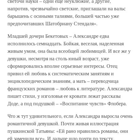
светочи науки – одни еще неуклюжие, а другие,
напротив, чрезвычайно светские, приглашали на вальс
барышень с осиными талиями, большей частью уже
предпочитавших Шатобриану Стендаля».
Младшей дочери Бекетовых – Александре едва
исполнилось семнадцать. Бойкая, веселая, наделенная
живым умом, она была всеобщей любимицей. И все же у
девушки, несмотря на столь юный возраст, уже
сформировались вполне серьезные интересы. Отец
привил ей любовь к систематическим занятиям и
энциклопедическим знаниям, а мать – переводчица
французских романов – любовь к литературе. Александра
пишет стихи, у изголовья ее кровати лежат рассказы
Доде, а под подушкой – «Воспитание чувств» Флобера.
Что ж тут удивительного, если Александра выросла очень
романтичной девушкой. Почти живая иллюстрация
пушкинской Татьяны: «Ей рано нравились романы, они
ей заменили все». И дальше шло почти по тексту.