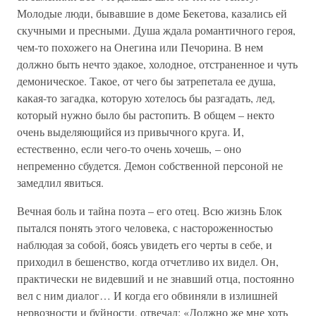
Молодые люди, бывавшие в доме Бекетова, казались ей
скучными и пресными. Душа ждала романтичного героя,
чем-то похожего на Онегина или Печорина. В нем
должно быть нечто эдакое, холодное, отстраненное и чуть
демоническое. Такое, от чего бы затрепетала ее душа,
какая-то загадка, которую хотелось бы разгадать, лед,
который нужно было бы растопить. В общем – некто
очень выделяющийся из привычного круга. И,
естественно, если чего-то очень хочешь, – оно
непременно сбудется. Демон собственной персоной не
замедлил явиться.
Вечная боль и тайна поэта – его отец. Всю жизнь Блок
пытался понять этого человека, с настороженностью
наблюдая за собой, боясь увидеть его черты в себе, и
приходил в бешенство, когда отчетливо их видел. Он,
практически не видевший и не знавший отца, постоянно
вел с ним диалог… И когда его обвиняли в излишней
нервозности и буйности, отвечал: «Должно же мне хоть