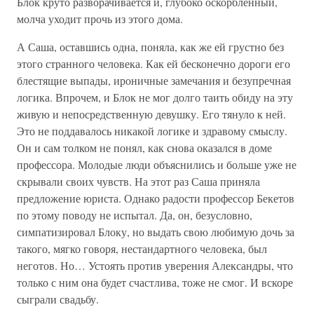
Блок круто разворачивается и, глубоко оскорбленный,
молча уходит прочь из этого дома.
А Саша, оставшись одна, поняла, как же ей грустно без
этого странного человека. Как ей бесконечно дороги его
блестящие выпады, ироничные замечания и безупречная
логика. Впрочем, и Блок не мог долго таить обиду на эту
живую и непосредственную девушку. Его тянуло к ней.
Это не поддавалось никакой логике и здравому смыслу.
Он и сам толком не понял, как снова оказался в доме
профессора. Молодые люди объяснились и больше уже не
скрывали своих чувств. На этот раз Саша приняла
предложение юриста. Однако радости профессор Бекетов
по этому поводу не испытал. Да, он, безусловно,
симпатизировал Блоку, но выдать свою любимую дочь за
такого, мягко говоря, нестандартного человека, был
неготов. Но… Устоять против уверения Александры, что
только с ним она будет счастлива, тоже не смог. И вскоре
сыграли свадьбу.