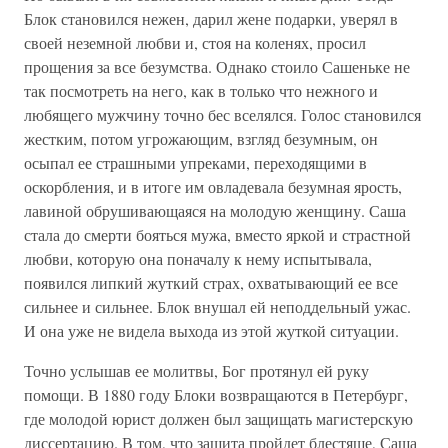
Блок становился нежен, дарил жене подарки, уверял в
своей неземной любви и, стоя на коленях, просил
прощения за все безумства. Однако стоило Сашеньке не
так посмотреть на него, как в только что нежного и
любящего мужчину точно бес вселялся. Голос становился
жестким, потом угрожающим, взгляд безумным, он
осыпал ее страшными упреками, переходящими в
оскорбления, и в итоге им овладевала безумная ярость,
лавиной обрушивающаяся на молодую женщину. Саша
стала до смерти бояться мужа, вместо яркой и страстной
любви, которую она поначалу к нему испытывала,
появился липкий жуткий страх, охватывающий ее все
сильнее и сильнее. Блок внушал ей неподдельный ужас.
И она уже не видела выхода из этой жуткой ситуации.
Точно услышав ее молитвы, Бог протянул ей руку
помощи. В 1880 году Блоки возвращаются в Петербург,
где молодой юрист должен был защищать магистерскую
диссертацию. В том, что защита пройдет блестяще, Саша