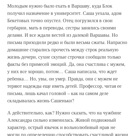
Молодым нужно было ехать в Варшаву, куда Блок
получил назначение в университет. Саша уехала, адом
Бекетовых точно опустел. Отец погрузился в свои
гербарии, мать в переводы, сестры занялись своими
делами. И все ждали вестей из далекой Варшавы. Но
письма приходили редко и были весьма сжаты. Напрасно
домашние старались прочесть между строк реальную
жизнь дочери, сухие скупые строчки сообщали только
факты без примесей эмоций. Да, она счастлива с мужем,
у них все хорошо, потом… Саша написала, что ждет
ребенка… Но, увы, он умер. Правда, они с мужем не
теряют надежды еще иметь детей. Профессор, читая ее
письма, лишь качал головой – как на самом деле
складывалась жизнь Сашеньки?
А действительно, как? Нужно сказать, что на чужбине
Александра сильно изменилась. Живой подвижный
характер, острый язычок и вольнолюбивый нрав не
могли по определению способствовать счастливой жизни