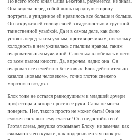
Но всего этого юная Саша Бекетова, разумеется, не знала.
Она видела перед собой лишь парадную сторону
портрета, а увиденное ей нравилось все больше и больше.
Он вскружил ей голову своей загадочностью и грустной,
таинственной улыбкой. Да и в самом деле, как было
устоять перед таким умным, противоречивым, поскольку
холодность в нем уживалась с пылким нравом, таким
очаровательным мужчиной. Сашенька влюбилась в него
со всем пылом юности. Да, впрочем, ладно она! Он
очаровал все семейство Бекетовых. Блок действительно
казался «новым человеком», точно глоток свежего
морозного воздуха.
Блок тоже не остался равнодушным к младшей дочери
профессора и вскоре просил ее руки. Саша не могла
поверить. Нет, такого просто не может быть! Она не
сможет составить ему счастье! Она недостойна его!
Глотая слезы, девушка отказывает Блоку, не замечая, как
сжимаются его кулаки, как подергивается уголок рта.