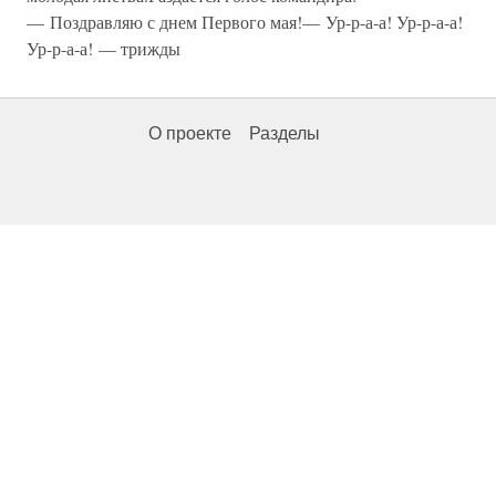
— Поздравляю с днем Первого мая!— Ур-р-а-а! Ур-р-а-а!
Ур-р-а-а! — трижды
О проекте
Разделы