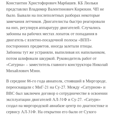
Константин Христофорович Марбашев. КБ Люльки
представлял Владимир Валентинович Кирюхин. ЧП не
было. Бывали на послеполетных разборах некоторые
замечания летчиков. Двигателисты быстро реагировали
на них, регулируя аппаратуру двигателей. Случались
забоины на рабочих местах лопаток от попадания в
двигатель с взлетно-посадочной полосы «ВПП»
посторонних предметов, иногда залетали птицы.
Забоины тут же устраняли, выпиливая их напильником,
потом шлифовали шкуркой. Руководитель работ от
«Сатурна» – заместитель главного конструктора Николай
Михайлович Мэнн.
В середине 86-го года авиаполк, стоявший в Миргороде,
переоснащали с МиГ-21 на Су-27. Между «Сатурном» и
ВВС был заключен договор о сотрудничестве в освоении
эксплуатации двигателей АЛ-31Ф и Су-27. «Сатурн»
создал на миргородской авиабазе центр по диагностике и
сервису АЛ-31Ф. На открытии его были от Сухого