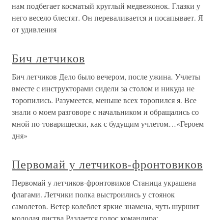
нам подбегает косматый круглый медвежонок. Глазки у
него весело блестят. Он переваливается и посапывает. Я
от удивления
Бич летчиков
Бич летчиков Дело было вечером, после ужина. Учлеты
вместе с инструкторами сидели за столом и никуда не
торопились. Разумеется, меньше всех торопился я. Все
знали о моем разговоре с начальником и обращались со
мной по-товарищески, как с будущим учлетом…«Героем
дня»
Первомай у летчиков-фронтовиков
Первомай у летчиков-фронтовиков Станица украшена
флагами. Летчики полка выстроились у стоянок
самолетов. Ветер колеблет яркие знамена, чуть шуршит
молодая листва.Раздается голос командира: