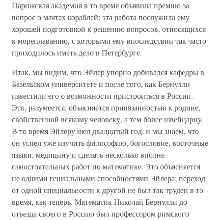
Парижская академия в то время объявила премию за
вопрос о мачтах кораблей; эта работа послужила ему
хорошей подготовкой к решению вопросов, относящихся
к мореплаванию, с которыми ему впоследствии так часто
приходилось иметь дело в Петербурге.
Итак, мы видим, что Эйлер упорно добивался кафедры в
Базельском университете и после того, как Бернулли
известили его о возможности пристроиться в России.
Это, разумеется, объясняется привязанностью к родине,
свойственной всякому человеку, а тем более швейцарцу.
В то время Эйлеру шел двадцатый год, и мы знаем, что
он успел уже изучить философию, богословие, восточные
языки, медицину и сделать несколько вполне
самостоятельных работ по математике. Это объясняется
не одними гениальными способностями Эйлера; переход
от одной специальности к другой не был так труден в то
время, как теперь. Математик Николай Бернулли до
отъезда своего в Россию был профессором римского