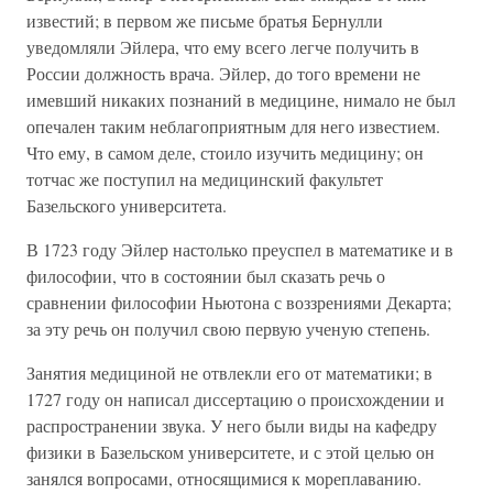
известий; в первом же письме братья Бернулли
уведомляли Эйлера, что ему всего легче получить в
России должность врача. Эйлер, до того времени не
имевший никаких познаний в медицине, нимало не был
опечален таким неблагоприятным для него известием.
Что ему, в самом деле, стоило изучить медицину; он
тотчас же поступил на медицинский факультет
Базельского университета.
В 1723 году Эйлер настолько преуспел в математике и в
философии, что в состоянии был сказать речь о
сравнении философии Ньютона с воззрениями Декарта;
за эту речь он получил свою первую ученую степень.
Занятия медициной не отвлекли его от математики; в
1727 году он написал диссертацию о происхождении и
распространении звука. У него были виды на кафедру
физики в Базельском университете, и с этой целью он
занялся вопросами, относящимися к мореплаванию.