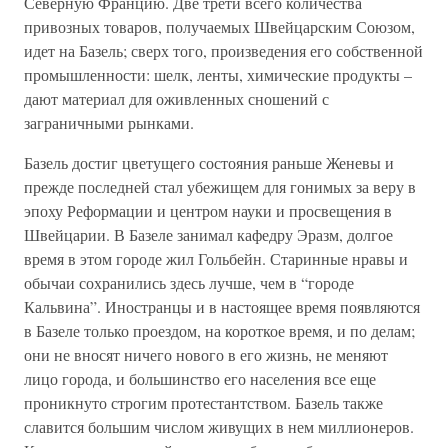
Северную Францию. Две трети всего количества
привозных товаров, получаемых Швейцарским Союзом,
идет на Базель; сверх того, произведения его собственной
промышленности: шелк, ленты, химические продукты –
дают материал для оживленных сношений с
заграничными рынками.
Базель достиг цветущего состояния раньше Женевы и
прежде последней стал убежищем для гонимых за веру в
эпоху Реформации и центром науки и просвещения в
Швейцарии. В Базеле занимал кафедру Эразм, долгое
время в этом городе жил Гольбейн. Старинные нравы и
обычаи сохранились здесь лучше, чем в “городе
Кальвина”. Иностранцы и в настоящее время появляются
в Базеле только проездом, на короткое время, и по делам;
они не вносят ничего нового в его жизнь, не меняют
лицо города, и большинство его населения все еще
проникнуто строгим протестантством. Базель также
славится большим числом живущих в нем миллионеров.