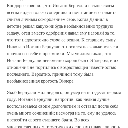
Кондорсе говорил, что Иоганн Бернулли в сыне своем
всегда видел только соперника и почитание его таланта
считал личным оскорблением себе. Когда Даниил в
детстве решал какую-нибудь необыкновенно трудную
задачу, отец вместо одобрения давал ему нагоняй за то,
что тот недостаточно
скоро
ее решил. К старшему сыну
Николаю Иоганн Бернулли относился несколько мягче и
прочил его себе в преемники. Мы увидим также, что
Иоганн Бернулли неизменно хорош был с Эйлером, и их
отношения не портились с возрастающей известностью
последнего. Вероятно, причиной тому была
необыкновенная кротость Эйлера.
Якоб Бернулли жил недолго; он умер на пятьдесят первом
году. Иоганн Бернулли, напротив, как нельзя лучше
воспользовался своим долголетием и оставил после себя
очень много сочинений; несмотря на то, ему не удалось
превзойти своего старшего брата. Во всех
многочисленных математических спорах справедливость