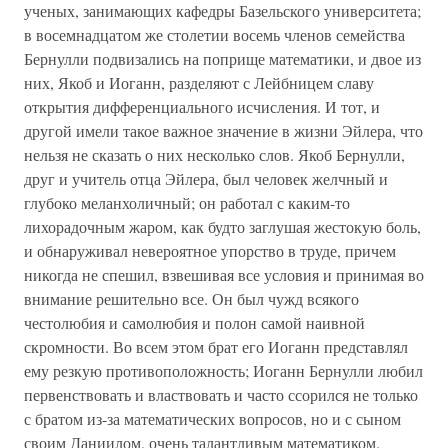
ученых, занимающих кафедры Базельского университета;
в восемнадцатом же столетии восемь членов семейства
Бернулли подвизались на поприще математики, и двое из
них, Якоб и Иоганн, разделяют с Лейбницем славу
открытия дифференциального исчисления. И тот, и
другой имели такое важное значение в жизни Эйлера, что
нельзя не сказать о них несколько слов. Якоб Бернулли,
друг и учитель отца Эйлера, был человек желчный и
глубоко меланхоличный; он работал с каким-то
лихорадочным жаром, как будто заглушая жестокую боль,
и обнаруживал невероятное упорство в труде, причем
никогда не спешил, взвешивая все условия и принимая во
внимание решительно все. Он был чужд всякого
честолюбия и самолюбия и полон самой наивной
скромности. Во всем этом брат его Иоганн представлял
ему резкую противоположность; Иоганн Бернулли любил
первенствовать и властвовать и часто ссорился не только
с братом из-за математических вопросов, но и с сыном
своим Даниилом, очень талантливым математиком.