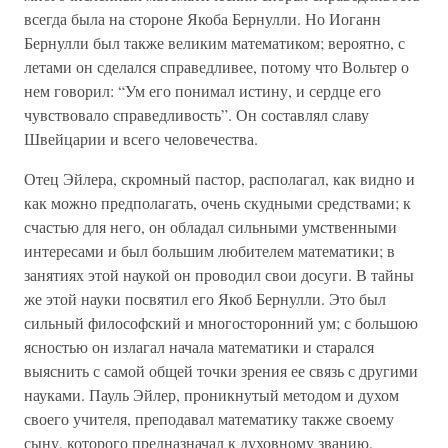
всегда была на стороне Якоба Бернулли. Но Иоганн
Бернулли был также великим математиком; вероятно, с
летами он сделался справедливее, потому что Вольтер о
нем говорил: “Ум его понимал истину, и сердце его
чувствовало справедливость”. Он составлял славу
Швейцарии и всего человечества.
Отец Эйлера, скромный пастор, располагал, как видно и
как можно предполагать, очень скудными средствами; к
счастью для него, он обладал сильными умственными
интересами и был большим любителем математики; в
занятиях этой наукой он проводил свои досуги. В тайны
же этой науки посвятил его Якоб Бернулли. Это был
сильный философский и многосторонний ум; с большою
ясностью он излагал начала математики и старался
выяснить с самой общей точки зрения ее связь с другими
науками. Пауль Эйлер, проникнутый методом и духом
своего учителя, преподавал математику также своему
сыну, которого предназначал к духовному званию.