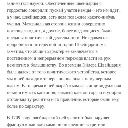
заниматься наукой. Обеспеченные швейцарцы с
гордостью говорили: пускай учатся немцы – это им идет,
а у нас, швейцарцев, есть дела поважнее какого-нибудь
ученья. Материальная сторона жизни совершенно
поглощала одних, а другие, более выдающиеся, были
преданы политической деятельности. Не вдаваясь в
подробности интересной истории Швейцарии, мы
заметим, что общий характер ее заключается в
постепенном и непрерывном переходе власти из рук
немногих к большинству. Во времена Эйлера Швейцария
была далека от того политического устройства, которое
мы в ней находим теперь, но она шла к нему верным
шагом. В то время в ней вырабатывалась индивидуальная
независимость кантонов, каждый кантон горячо и упорно
отстаивал ту религию и то правление, которые были ему
более по характеру.
В 1709 году швейцарский нейтралитет был нарушен
французскими войсками, но последние встретили