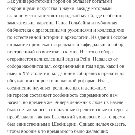
Как университетский город он обладает богатыми
сокровищами искусства и науки, между которыми
главное место занимают городской музей, где особенно
замечательны картины Ганса Гольбейна и публичная
библиотека с драгоценными рукописями и коллекциями
по естественной истории и археологии. Из зданий особое
внимание привлекает стрельчатый кафедральный собор,
построенный из вогезского камня. Из этого собора
открывается великолепный вид на Рейн. Недалеко от
собора находится зал, сохраненный в том виде, какой он
имел в XV столетии, когда в нем собирались прелаты для
обсуждения вопроса о церковной реформе. Итак,
соединение научных, религиозных и денежных
интересов составляет особенность современного нам
Базеля; во времена же Эйлера денежных людей в Базеле
было не так много, зато научные и религиозные интересы
преобладали, так как Базельский университет в то время
был единственным в Швейцарии. Однако нельзя сказать,
чтобы вообще в то время много было желающих