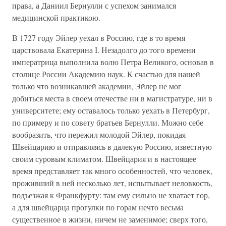
права, а Даниил Бернулли с успехом занимался
медицинской практикою.
В 1727 году Эйлер уехал в Россию, где в то время
царствовала Екатерина I. Незадолго до того времени
императрица выполнила волю Петра Великого, основав в
столице России Академию наук. К счастью для нашей
только что возникавшей академии, Эйлер не мог
добиться места в своем отечестве ни в магистратуре, ни в
университете; ему оставалось только уехать в Петербург,
по примеру и по совету братьев Бернулли. Можно себе
вообразить, что пережил молодой Эйлер, покидая
Швейцарию и отправляясь в далекую Россию, известную
своим суровым климатом. Швейцария и в настоящее
время представляет так много особенностей, что человек,
проживший в ней несколько лет, испытывает неловкость,
подъезжая к Франкфурту: там ему сильно не хватает гор,
а для швейцарца прогулки по горам нечто весьма
существенное в жизни, ничем не заменимое; сверх того,