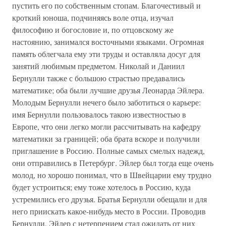
пустить его по собственным стопам. Благочестивый и
кроткий юноша, подчиняясь воле отца, изучал
философию и богословие и, по отцовскому же
настоянию, занимался восточными языками. Огромная
память облегчала ему эти труды и оставляла досуг для
занятий любимым предметом. Николай и Даниил
Бернулли также с большою страстью предавались
математике; оба были лучшие друзья Леонарда Эйлера.
Молодым Бернулли нечего было заботиться о карьере:
имя Бернулли пользовалось такою известностью в
Европе, что они легко могли рассчитывать на кафедру
математики за границей; оба брата вскоре и получили
приглашение в Россию. Полные самых смелых надежд,
они отправились в Петербург. Эйлер был тогда еще очень
молод, но хорошо понимал, что в Швейцарии ему трудно
будет устроиться; ему тоже хотелось в Россию, куда
устремились его друзья. Братья Бернулли обещали и для
него приискать какое-нибудь место в России. Проводив
Бернулли, Эйлер с нетерпением стал ожидать от них