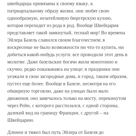
швейцарцы привязаны к своему языку, к
патриархальному образу жизни, они любят свою
однообразную, незатейливую бюргерскую кухню,
которая переходит из рода в род. Вообще Швейцария
представляет такой замкнутый, тесный мир! Во времена
Эйлера Базель славился своим благочестием; в
воскресенье не было возможности ни что-то купить, ни
добиться какой-нибудь услуги: все проводили этот день в
молитве. Даже базельские богачи жили монотонно и
скучно, редко показываясь на улице; в праздники они
уезжали в свои загородные дома, и город, таким образом,
пустел еще более. Вообще в Базеле, несмотря на его
обширную торговлю, даже на улицах было мало
движения; оно замечалось только на мосту, перекинутом
через Рейн, с которого расстилался, с одной стороны,
далекий вид на границу Франции, с другой – на
Швейцарию.
Длинен и тяжел был путь Эйлера от Базеля до