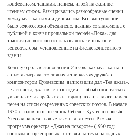
конферансом, танцами, пением, игрой на скрипке,
чтением стихов. Разыгрывались разнообразные сценки
между музыкантами и дирижером. Все выступление
было режиссерски объединено, начиная со знакомства с
публикой и кончая прощальной песней «Пока», для
трансляции которой использовались киноэкран и
репродукторы, установленные на фасаде концертного
здания.
Большую роль в становлении Утёсова как музыканта и
артиста сыграла его личная и творческая дружба с
композитором Дунаевским, написавшим для «Теа-джаза»,
в частности, джазовые «рапсодии» – обработки русских,
украинских и еврейских (на идиш) песен, а также немало
песен на стихи современных советских поэтов. В начале
1930-х годов поэт-песенник Лебедев-Кумач по просьбе
Утесова написал новые тексты для песен. Вторая
программа оркестра «Джаз на повороте» (1930 год)
состояла из оркестровых фантазий на темы народных