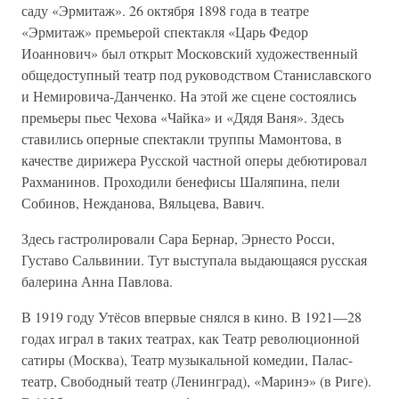
саду «Эрмитаж». 26 октября 1898 года в театре
«Эрмитаж» премьерой спектакля «Царь Федор
Иоаннович» был открыт Московский художественный
общедоступный театр под руководством Станиславского
и Немировича-Данченко. На этой же сцене состоялись
премьеры пьес Чехова «Чайка» и «Дядя Ваня». Здесь
ставились оперные спектакли труппы Мамонтова, в
качестве дирижера Русской частной оперы дебютировал
Рахманинов. Проходили бенефисы Шаляпина, пели
Собинов, Нежданова, Вяльцева, Вавич.
Здесь гастролировали Сара Бернар, Эрнесто Росси,
Густаво Сальвинии. Тут выступала выдающаяся русская
балерина Анна Павлова.
В 1919 году Утёсов впервые снялся в кино. В 1921—28
годах играл в таких театрах, как Театр революционной
сатиры (Москва), Театр музыкальной комедии, Палас-
театр, Свободный театр (Ленинград), «Маринэ» (в Риге).