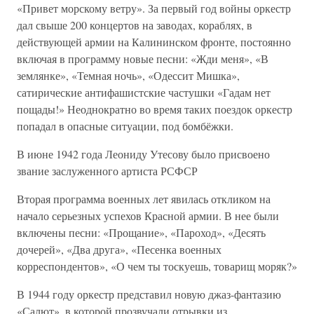
«Привет морскому ветру». За первый год войны оркестр
дал свыше 200 концертов на заводах, кораблях, в
действующей армии на Калининском фронте, постоянно
включая в программу новые песни: «Жди меня», «В
землянке», «Темная ночь», «Одессит Мишка»,
сатирические антифашистские частушки «Гадам нет
пощады!» Неоднократно во время таких поездок оркестр
попадал в опасные ситуации, под бомбёжки.
В июне 1942 года Леониду Утесову было присвоено
звание заслуженного артиста РСФСР
Вторая программа военных лет явилась откликом на
начало серьезных успехов Красной армии. В нее были
включены песни: «Прощание», «Пароход», «Десять
дочерей», «Два друга», «Песенка военных
корреспондентов», «О чем ты тоскуешь, товарищ моряк?»
В 1944 году оркестр представил новую джаз-фантазию
«Салют», в которой прозвучали отрывки из