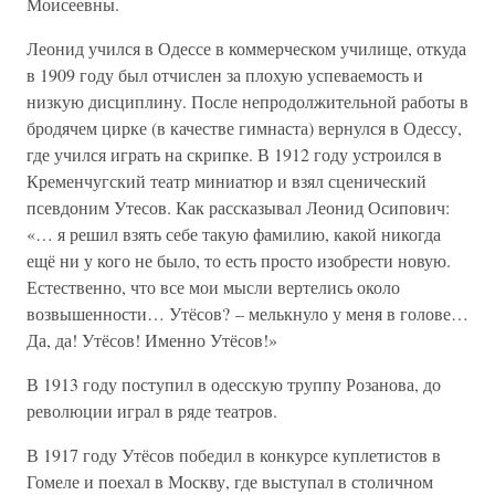
Моисеевны.
Леонид учился в Одессе в коммерческом училище, откуда
в 1909 году был отчислен за плохую успеваемость и
низкую дисциплину. После непродолжительной работы в
бродячем цирке (в качестве гимнаста) вернулся в Одессу,
где учился играть на скрипке. В 1912 году устроился в
Кременчугский театр миниатюр и взял сценический
псевдоним Утесов. Как рассказывал Леонид Осипович:
«… я решил взять себе такую фамилию, какой никогда
ещё ни у кого не было, то есть просто изобрести новую.
Естественно, что все мои мысли вертелись около
возвышенности… Утёсов? – мелькнуло у меня в голове…
Да, да! Утёсов! Именно Утёсов!»
В 1913 году поступил в одесскую труппу Розанова, до
революции играл в ряде театров.
В 1917 году Утёсов победил в конкурсе куплетистов в
Гомеле и поехал в Москву, где выступал в столичном