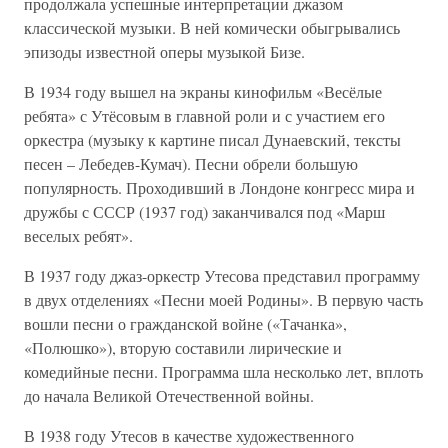
продолжала успешные интерпретации джазом
классической музыки. В ней комически обыгрывались
эпизоды известной оперы музыкой Бизе.
В 1934 году вышел на экраны кинофильм «Весёлые
ребята» с Утёсовым в главной роли и с участием его
оркестра (музыку к картине писал Дунаевский, тексты
песен – Лебедев-Кумач). Песни обрели большую
популярность. Проходивший в Лондоне конгресс мира и
дружбы с СССР (1937 год) заканчивался под «Марш
веселых ребят».
В 1937 году джаз-оркестр Утесова представил программу
в двух отделениях «Песни моей Родины». В первую часть
вошли песни о гражданской войне («Тачанка»,
«Полюшко»), вторую составили лирические и
комедийные песни. Программа шла несколько лет, вплоть
до начала Великой Отечественной войны.
В 1938 году Утесов в качестве художественного