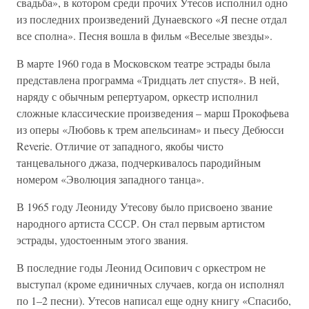
свадьба», в котором среди прочих Утесов исполнил одно
из последних произведений Дунаевского «Я песне отдал
все сполна». Песня вошла в фильм «Веселые звезды».
В марте 1960 года в Московском театре эстрады была
представлена программа «Тридцать лет спустя». В ней,
наряду с обычным репертуаром, оркестр исполнил
сложные классические произведения – марш Прокофьева
из оперы «Любовь к трем апельсинам» и пьесу Дебюсси
Reverie. Отличие от западного, якобы чисто
танцевального джаза, подчеркивалось пародийным
номером «Эволюция западного танца».
В 1965 году Леониду Утесову было присвоено звание
народного артиста СССР. Он стал первым артистом
эстрады, удостоенным этого звания.
В последние годы Леонид Осипович с оркестром не
выступал (кроме единичных случаев, когда он исполнял
по 1–2 песни). Утесов написал еще одну книгу «Спасибо,