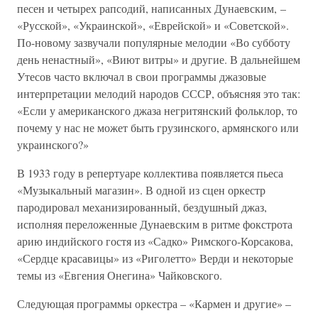
песен и четырех рапсодий, написанных Дунаевским, –
«Русской», «Украинской», «Еврейской» и «Советской».
По-новому зазвучали популярные мелодии «Во субботу
день ненастный», «Виют витры» и другие. В дальнейшем
Утесов часто включал в свои программы джазовые
интерпретации мелодий народов СССР, объясняя это так:
«Если у американского джаза негритянский фольклор, то
почему у нас не может быть грузинского, армянского или
украинского?»
В 1933 году в репертуаре коллектива появляется пьеса
«Музыкальный магазин». В одной из сцен оркестр
пародировал механизированный, бездушный джаз,
исполняя переложенные Дунаевским в ритме фокстрота
арию индийского гостя из «Садко» Римского-Корсакова,
«Сердце красавицы» из «Риголетто» Верди и некоторые
темы из «Евгения Онегина» Чайковского.
Следующая программы оркестра – «Кармен и другие» –