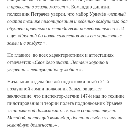
и провести в жизнь может
». Командир дивизии
полковник Петрачев уверен, что майор Урвачёв «
летный
состав технике пилотирования и ведению воздушного боя
обучает правильно и методически последовательно
». И
еще: «
Группой до полка самолетов может управлять с
земли и в воздухе
».
Но главное, во всех характеристиках и аттестациях
отмечается: «
Свое дело знает. Летает хорошо и
уверенно… летную работу любит
».
Начальник отдела боевой подготовки штаба 54-й
воздушной армии полковник Завьялов делает
заключение, что инспектор-летчик 147-й иад по технике
пилотирования и теории полета подполковник Урвачёв
«з
анимаемой должности… вполне соответствует.
Молодой, растущий командир, достоин выдвижения на
командную должность»
.