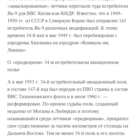
«замаскированные» летчики перегнали туда истребители
Як-9 для ВВС Китая или КНДР. Известно, что в 1949–
1950 гг. из СССР в Северную Корею был отправлен 141
истребитель Як-9 различных модификаций. К этому
времени 34-й иап в мае 1949 г. был перебазирован с
аэродрома Хвалынка на аэродром «Коммуна им.
Ленина».
О «придворном» 34-м истребительном авиационном
полке
А в мае 1953 г. 34-й истребительный авиационный полк
в составе 147-й иад был передан из ПВО страны в состав
ВВС Тихоокеанского флота и в июле 1960 г. —
расформирован. По иронии судьбы полк, созданный
недалеко от Москвы в Люберцах и поэтому
называвшийся среди летчиков «придворным», прекратил
свое существование за тысячи километров от столицы на
Дальнем Востоке. Тем не менее 34-й полк и его пилоты