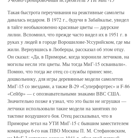
Такая быстрота переучивания на реактивные самолеты
давалась недаром. В 1972 г., будучи в Забайкалье, увидел
в тайге необыкновенно красивые цветы — даурские
лилии. Вспомнил, что прежде часто видел их в 1951 г. в
руках у людей в городе Ворошилове-Уссурийском, где мы
жили. Вернувшись в Люберцы, рассказал об этом отцу.
Он сказал: «Да, в Приморье, когда хоронили летчиков, на
могилы несли эти цветы. Мы тогда МиГ-15 осваивали».
Помню, что тогда же отец со службы принес мне,
дошкольнику, для игры деревянные модели самолетов
МиГ-15 со звездами, а также B-29 «Суперфортрес» и F-86
«Сейбр» — с опознавательными знаками ВВС США.
Значительно позже я узнал, что это были не игрушки —
летчики использовали такие модели на занятиях по
тактике воздушного боя. Отец рассказывал, что в
Приморье летал на УТИ МиГ-15 с бывшим заместителем
командира 6-го иак ПВО Москвы П. М. Стефановским,
на МиГ-3 которого осенью 1941 г. сбил свой первый