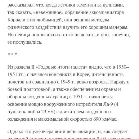
рассказывал, что, когда летчики заметили за кулисами,
так сказать, «невежливое» обращение аккомпаниатора
Коррали с их любимицей, они решили методом
физического воздействия научить его хорошим манерам.
Но певица попросила их этого не делать, и они, конечно,
ее послушались.
* * *
Из раздела II «Годовые итоги налета» видно, что в 1950–
1951 гг., с началом конфликта в Корее, интенсивность
полетов по сравнению с 1949 г. резко возросла. Наряду с
боевой подготовкой, а также обеспечением охраны и
обороны воздушных границ в 1951 г. начинается
освоение мощно вооруженного истребителя Ла-9 (4
пушки калибра 23 мм) с двигателем воздушного
охлаждения и максимальной скоростью 690 км/час.
Однако это уже вчерашний день авиации, и, как следует
из летной книжки, не закончив освоение Ла-9, отец после