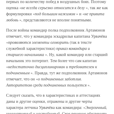
первых по количеству побед в воздушных боях. Поэтому
оценка «
не всегда серьезно относится к делу
», так же как
формулировки «
под большим нажимом
» и «
не привита
любовь
», представляются не вполне понятными.
После войны командир полка подполковник Артамонов
отмечает, что у командира эскадрильи капитана Урвачёва
«
проявляются элементы оговорить
(так в тексте
служебной характеристики)
приказ командира и
старшего начальника
». Ну, какой командир или старший
начальник это потерпит. Тем более что сам капитан
«
недостаточно дисциплинирован и требователен к
подчиненным
». Правда, тут же подполковник Артамонов
отмечает, что он «
о подчиненных заботлив.
Авторитетом среди подчиненных пользуется
».
Следует сказать, что в характеристиках и аттестациях
даны и другие оценки, отражены и другие черты
характера летчика Урвачёва как командира: «
Энергичный,
инициативный и настойчивый. Свое решение обеспечить