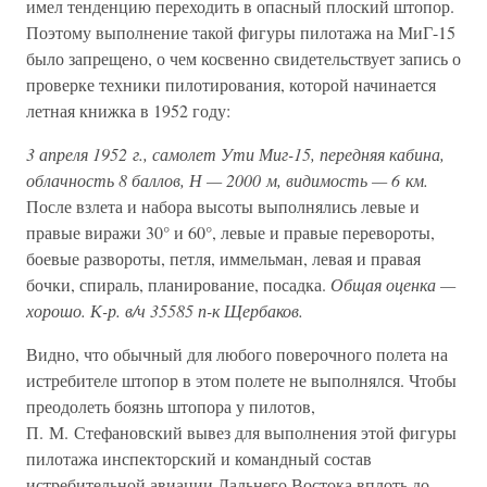
имел тенденцию переходить в опасный плоский штопор.
Поэтому выполнение такой фигуры пилотажа на МиГ-15
было запрещено, о чем косвенно свидетельствует запись о
проверке техники пилотирования, которой начинается
летная книжка в 1952 году:
3 апреля 1952 г., самолет Ути Миг-15, передняя кабина,
облачность 8 баллов, Н — 2000 м, видимость — 6 км.
После взлета и набора высоты выполнялись левые и
правые виражи 30° и 60°, левые и правые перевороты,
боевые развороты, петля, иммельман, левая и правая
бочки, спираль, планирование, посадка.
Общая оценка —
хорошо. К-р. в/ч 35585 п-к Щербаков.
Видно, что обычный для любого поверочного полета на
истребителе штопор в этом полете не выполнялся. Чтобы
преодолеть боязнь штопора у пилотов,
П. М. Стефановский вывез для выполнения этой фигуры
пилотажа инспекторский и командный состав
истребительной авиации Дальнего Востока вплоть до