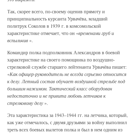
Так, скорее всего, по-своему оценив прямоту и
принципиальность курсанта Урвачёва, младший
политрук Соколов в 1939 г. в комсомольской
характеристике отмечает, что он «
временами груб и
вспыльчив
».
Командир полка подполковник Александров в боевой
характеристике на своего помощника по воздушно-
стрелковой службе старшего лейтенанта Урвачёва пишет:
«
Как офицер-руководитель не всегда серьезно относится
к делу. Летный состав обучает воздушной стрельбе под
большим нажимом. Тактический класс оборудован
недостаточно и не привита любовь летчиков к
стрелковому делу
».
Эта характеристика за 1943–1944 гг. на летчика, который,
как уже отмечалось, с двумя друзьями за войну выполнил
треть всех боевых вылетов полка и был в нем одним из