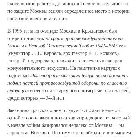
своей летной работой до войны и боевой деятельностью
по защите Москвы заняли определенное место в истории
советской военной авиации.
В 1995 г. на юго-западе Москвы в Крылатском был
открыт памятник
«Героям противовоздушной обороны
Москвы в Великой Отечественной войне 1941–1945 гг.»
(скульптор Л. Е. Кербель, архитектор Е. Г. Розанов),
который, подозреваю, не входит в перечень шедевров
монументального искусства. На памятнике картуш с
надписью
«Благодарные москвичи будут вечно помнить
подвиг частей противовоздушной обороны по спасению
столицы»
и несколько картушей с номерами этих частей,
среди которых — 34-й иап.
Заканчивая рассказ о нем, следует вспомнить еще об
одной стороне жизни полка как «придворного», который
в начале войны базировался недалеко от Москвы — на
аэродроме Внуково. Поэтому его не обходили вниманием