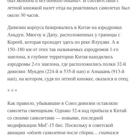
был молодой и без боевого опыта».
В соответствии с
летной книжкой налет отца на реактивных самолетах был
около 30 часов.
Дивизии корпуса базировались в Китае на аэродромах
Аньдун, Мяогоу и Дапу, расположенных у границы с
Кореей, которая проходит здесь по реке Ялуцзян. А в
150–180 км от этих так называемых аэродромов 1-го
эшелона, в глубине территории Китая находились
аэродромы 2-го эшелона, где расположились полки 32-й
дивизии: Мукден (224-й и 535-й иап) и Аньшань (913-й
иап), на котором, судя по летной книжке, оказался и отец.
* * *
Как правило, убывавшие в Союз дивизии оставляли
самолеты сменщикам. Однако 32-я иад прибыла в Китай
со своими самолетами — новыми, последней
модификации МиГ-15 бис. Поскольку в советской
авиации
«облет самолетов после сборки… считался