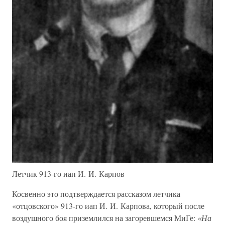
Летчик 913-го иап И. И. Карпов
Косвенно это подтверждается рассказом летчика
«отцовского» 913-го иап И. И. Карпова, который после
воздушного боя приземлился на загоревшемся МиГе:
«На