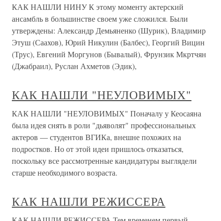
КАК НАШЛИ НИНУ К этому моменту актерский
ансамбль в большинстве своем уже сложился. Были
утверждены: Александр Демьяненко (Шурик), Владимир
Этуш (Саахов), Юрий Никулин (Балбес), Георгий Вицин
(Трус), Евгений Моргунов (Бывалый), Фрунзик Мкртчян
(Джабраил), Руслан Ахметов (Эдик),
КАК НАШЛИ "НЕУЛОВИМЫХ"
КАК НАШЛИ "НЕУЛОВИМЫХ" Поначалу у Кеосаяна
была идея снять в роли "дьяволят" профессиональных
актеров — студентов ВГИКа, внешне похожих на
подростков. Но от этой идеи пришлось отказаться,
поскольку все рассмотренные кандидатуры выглядели
старше необходимого возраста.
КАК НАШЛИ РЕЖИССЕРА
КАК НАШЛИ РЕЖИССЕРА Тем временем первый