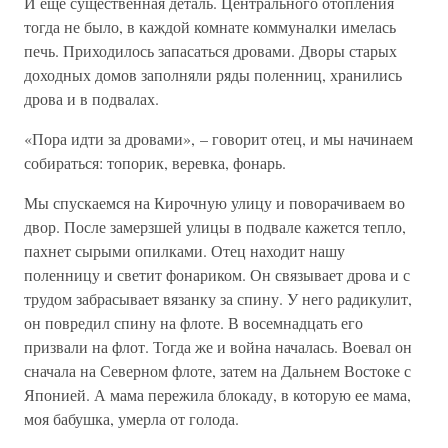
И еще существенная деталь. Центрального отопления
тогда не было, в каждой комнате коммуналки имелась
печь. Приходилось запасаться дровами. Дворы старых
доходных домов заполняли ряды поленниц, хранились
дрова и в подвалах.
«Пора идти за дровами», – говорит отец, и мы начинаем
собираться: топорик, веревка, фонарь.
Мы спускаемся на Кирочную улицу и поворачиваем во
двор. После замерзшей улицы в подвале кажется тепло,
пахнет сырыми опилками. Отец находит нашу
поленницу и светит фонариком. Он связывает дрова и с
трудом забрасывает вязанку за спину. У него радикулит,
он повредил спину на флоте. В восемнадцать его
призвали на флот. Тогда же и война началась. Воевал он
сначала на Северном флоте, затем на Дальнем Востоке с
Японией. А мама пережила блокаду, в которую ее мама,
моя бабушка, умерла от голода.