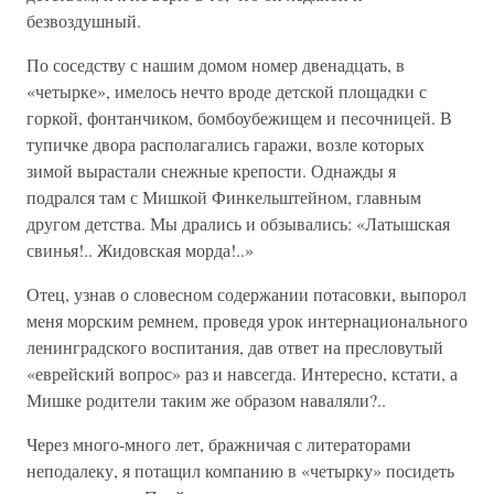
безвоздушный.
По соседству с нашим домом номер двенадцать, в
«четырке», имелось нечто вроде детской площадки с
горкой, фонтанчиком, бомбоубежищем и песочницей. В
тупичке двора располагались гаражи, возле которых
зимой вырастали снежные крепости. Однажды я
подрался там с Мишкой Финкельштейном, главным
другом детства. Мы дрались и обзывались: «Латышская
свинья!.. Жидовская морда!..»
Отец, узнав о словесном содержании потасовки, выпорол
меня морским ремнем, проведя урок интернационального
ленинградского воспитания, дав ответ на пресловутый
«еврейский вопрос» раз и навсегда. Интересно, кстати, а
Мишке родители таким же образом наваляли?..
Через много-много лет, бражничая с литераторами
неподалеку, я потащил компанию в «четырку» посидеть