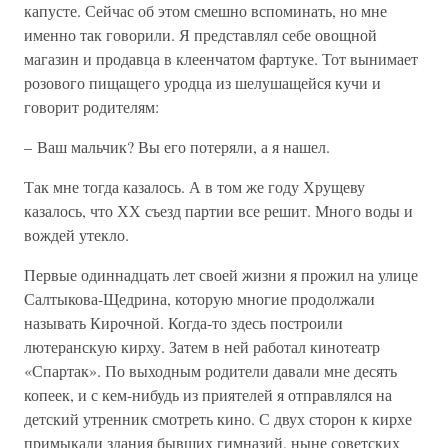
капусте. Сейчас об этом смешно вспоминать, но мне
именно так говорили. Я представлял себе овощной
магазин и продавца в клеенчатом фартуке. Тот вынимает
розового пищащего уродца из шелушащейся кучи и
говорит родителям:
– Ваш мальчик? Вы его потеряли, а я нашел.
Так мне тогда казалось. А в том же году Хрущеву
казалось, что ХХ съезд партии все решит. Много воды и
вождей утекло.
Первые одиннадцать лет своей жизни я прожил на улице
Салтыкова-Щедрина, которую многие продолжали
называть Кирочной. Когда-то здесь построили
лютеранскую кирху. Затем в ней работал кинотеатр
«Спартак». По выходным родители давали мне десять
копеек, и с кем-нибудь из приятелей я отправлялся на
детский утренник смотреть кино. С двух сторон к кирхе
примыкали здания бывших гимназий, ныне советских