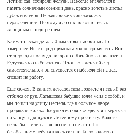
Летний сад, собирали желуди. Навсегда впечатался в
память солнечный осенний день, красно-золотые листья
дубов и кленов. Первая любовь моя оказалась
неразделенной. Поэтому я до сих пор отношусь к
женщинам с подозрением.
Климатическая деталь. Зимы стояли морозные. По
замерзшей Неве народ прямиком ходил, срезая путь. Вот
отец доводит меня до поворота с Литейного проспекта на
Кутузовскую набережную. Я топаю в детский сад
самостоятельно, а он спускается с набережной на лед,
спешит на работу.
Еще сюжет. В раннем детсадовском возрасте я первый раз
отбился от рук. Латышская бабушка взяла меня с собой, и
мы пошли на улицу Пестеля, где в большом дворе
продавали молоко. Бабушка встала в очередь, а я вернулся
на улицу и двинулся к Литейному проспекту. Кажется,
весна была или начало осени, но не лето. По
безоблачному небу катилось солнце. Было радостно.