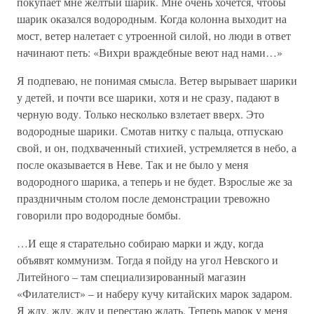
покупает мне желтый шарик. Мне очень хочется, чтобы
шарик оказался водородным. Когда колонна выходит на
мост, ветер налетает с утроенной силой, но люди в ответ
начинают петь: «Вихри враждебные веют над нами…»
Я подпеваю, не понимая смысла. Ветер вырывает шарики
у детей, и почти все шарики, хотя и не сразу, падают в
черную воду. Только несколько взлетает вверх. Это
водородные шарики. Смотав нитку с пальца, отпускаю
свой, и он, подхваченный стихией, устремляется в небо, а
после оказывается в Неве. Так и не было у меня
водородного шарика, а теперь и не будет. Взрослые же за
праздничным столом после демонстрации тревожно
говорили про водородные бомбы.
…И еще я старательно собираю марки и жду, когда
объявят коммунизм. Тогда я пойду на угол Невского и
Литейного – там специализированный магазин
«Филателист» – и наберу кучу китайских марок задаром.
Я жду, жду, жду и перестаю ждать. Теперь марок у меня