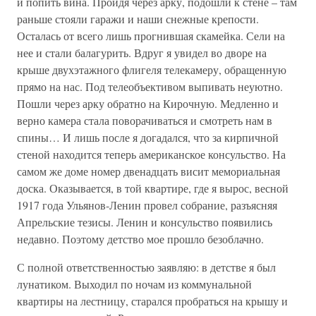
и попить вина. Пройдя через арку, подошли к стене – там
раньше стояли гаражи и наши снежные крепости.
Осталась от всего лишь прогнившая скамейка. Сели на
нее и стали балагурить. Вдруг я увидел во дворе на
крыше двухэтажного флигеля телекамеру, обращенную
прямо на нас. Под телеобъективом выпивать неуютно.
Пошли через арку обратно на Кирочную. Медленно и
верно камера стала поворачиваться и смотреть нам в
спины… И лишь после я догадался, что за кирпичной
стеной находится теперь американское консульство. На
самом же доме номер двенадцать висит мемориальная
доска. Оказывается, в той квартире, где я вырос, весной
1917 года Ульянов-Ленин провел собрание, разъясняя
Апрельские тезисы. Ленин и консульство появились
недавно. Поэтому детство мое прошло безоблачно.
С полной ответственностью заявляю: в детстве я был
лунатиком. Выходил по ночам из коммунальной
квартиры на лестницу, старался пробраться на крышу и