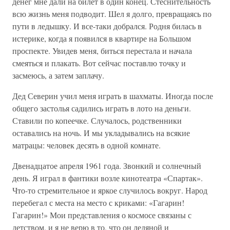
денег мне дали на билет в один конец. Стеснительность
всю жизнь меня подводит. Шел я долго, превращаясь по
пути в ледышку. И все-таки добрался. Родня билась в
истерике, когда я появился в квартире на Большом
проспекте. Увидев меня, биться перестала и начала
смеяться и плакать. Вот сейчас поставлю точку и
засмеюсь, а затем заплачу.
Дед Северин учил меня играть в шахматы. Иногда после
общего застолья садились играть в лото на деньги.
Ставили по копеечке. Случалось, родственники
оставались на ночь. И мы укладывались на всякие
матрацы: человек десять в одной комнате.
Двенадцатое апреля 1961 года. Звонкий и солнечный
день. Я играл в фантики возле кинотеатра «Спартак».
Что-то стремительное и яркое случилось вокруг. Народ
перебегал с места на место с криками: «Гагарин!
Гагарин!» Мои представления о космосе связаны с
детством, и я не верю в то, что он ледяной и