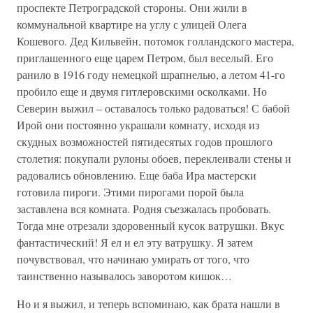
проспекте Петроградской стороны. Они жили в
коммунальной квартире на углу с улицей Олега
Кошевого. Дед Кильвейн, потомок голландского мастера,
приглашенного еще царем Петром, был веселый. Его
ранило в 1916 году немецкой шрапнелью, а летом 41-го
пробило еще и двумя гитлеровскими осколками. Но
Северин выжил – оставалось только радоваться! С бабой
Ирой они постоянно украшали комнату, исходя из
скудных возможностей пятидесятых годов прошлого
столетия: покупали рулоны обоев, переклеивали стены и
радовались обновлению. Еще баба Ира мастерски
готовила пироги. Этими пирогами порой была
заставлена вся комната. Родня съезжалась пробовать.
Тогда мне отрезали здоровенный кусок ватрушки. Вкус
фантастический! Я ел и ел эту ватрушку. Я затем
почувствовал, что начинаю умирать от того, что
таинственно называлось заворотом кишок…
Но и я выжил, и теперь вспоминаю, как брата нашли в