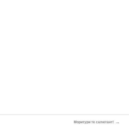
→
Моритури те салютант!