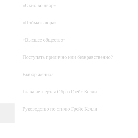
«Окно во двор»
«Поймать вора»
«Высшее общество»
Поступать прилично или безнравственно?
Выбор жениха
Глава четвертая Образ Грейс Келли
Руководство по стилю Грейс Келли
Если не сломано, не пытайтесь починить
(просто найдите свой образ и следуйте