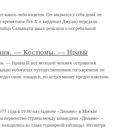
т каких-либо визитов. Он закрылся у себя дома, не
ое время папа Лев X и кардинал Джулио передали
ийца Сальвиати заказ: речь шла о погребальной
ания. — Костюмы. — Нравы
мы. — Нравы И вот молодой человек отправился
бычаю небогатых путешественников того времени он
родал свою лошадь и, по остроумному предположению
977 года в 19.00 на стадионе «Динамо» в Москве
 на первенство страны между командами «Динамо» –
 находились во главе турнирной таблицы). Несмотря