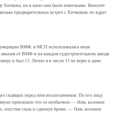
оу Хичкока, но в кино они были новичками. Винсент
сколько предварительных встреч с Хичкоком, но вдруг
й нумерации ВМФ, в МСП использовалась иная
 заказов от ВМФ и на каждом судостроительном заводе
омеру и был 13. Лично я в число 13 не верю и даже
дел сидящих перед ним воспитанников. По его лицу
оммуне произошло что-то необычное.— Нам, колонии
, опустив глаза и сдвинув брови. — Нам, колонии