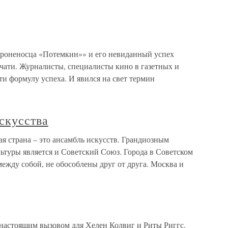
Броненосца «Потемкин»» и его невиданный успех
чати. Журналисты, специалисты кино в газетных и
и формулу успеха. И явился на свет термин
скусства
я страна – это ансамбль искусств. Грандиозным
ьтуры является и Советский Союз. Города в Советском
между собой, не обособлены друг от друга. Москва и
настоящим вызовом для Хелен Колвиг и Риты Риггс.