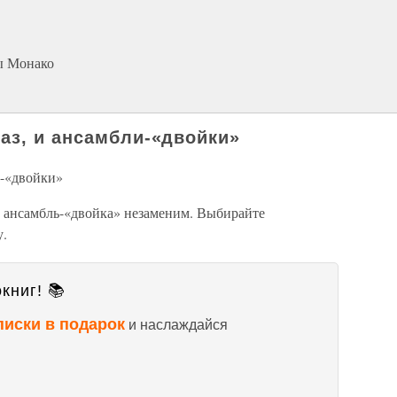
ы Монако
аз, и ансамбли-«двойки»
и-«двойки»
 ансамбль-«двойка» незаменим. Выбирайте
у.
книг! 📚
писки в подарок
и наслаждайся