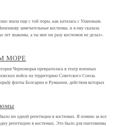
ошо знала еще с той поры, как каталась с Улановым.
ненкову замечательные костюмы, и я ему сказала:
ко лет знакомы, а ты мне ни разу костюмов не делал».
М МОРЕ
я Черноморья превратилась в театр военных
еровских войск на территорию Советского Союза.
борьбу флоты Болгарии и Румынии, действия которых
тюмы
ло ни одной репетиции в костюмах. Я помню за все
о одну репетицию в костюмах. Это было для пантомимы