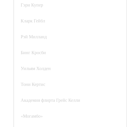
Гэри Купер
Кларк Гейбл
Рэй Милланд
Бинг Кросби
Уильям Холден
Тони Кертис
Академия флирта Грейс Келли
«Могамбо»