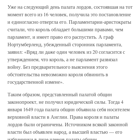
Уже на следующий день палата лордов, состоявшая на тот
момент всего из 16 человек, получила это постановление
и единогласно отвергла его. Парламентарии-аристократы
считали, что король обладает большими правами, чем
парламент, и имеет право его распустить. А граф
Нортумберленд, убежденный сторонник парламента,
заявил: «Вряд ли даже один человек из 20 согласится с
утверждением, что король, а не парламент развязал
войну. Без предварительного выяснения этого
обстоятельства невозможно короля обвинить в
государственной измене».
Таким образом, представленный палатой общин
законопроект, не получил юридической силы. Тогда 4
января 1649 года палата общин объявила себя носителем
верховной власти в Англии. Права короля и палаты
лордов были ограничены. Источником всякой законной
власти был объявлен народ, а высшей властью — его
избранники в лице членов палаты общин.