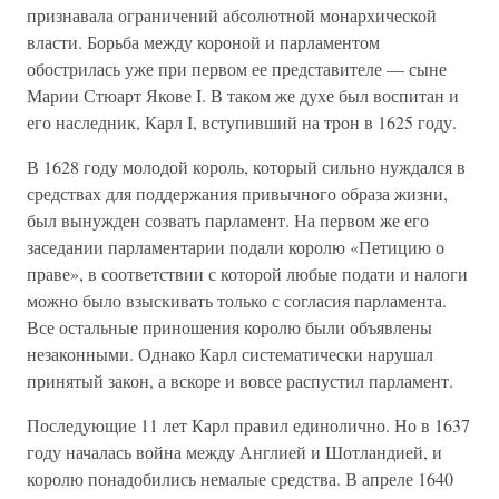
признавала ограничений абсолютной монархической
власти. Борьба между короной и парламентом
обострилась уже при первом ее представителе — сыне
Марии Стюарт Якове I. В таком же духе был воспитан и
его наследник, Карл I, вступивший на трон в 1625 году.
В 1628 году молодой король, который сильно нуждался в
средствах для поддержания привычного образа жизни,
был вынужден созвать парламент. На первом же его
заседании парламентарии подали королю «Петицию о
праве», в соответствии с которой любые подати и налоги
можно было взыскивать только с согласия парламента.
Все остальные приношения королю были объявлены
незаконными. Однако Карл систематически нарушал
принятый закон, а вскоре и вовсе распустил парламент.
Последующие 11 лет Карл правил единолично. Но в 1637
году началась война между Англией и Шотландией, и
королю понадобились немалые средства. В апреле 1640