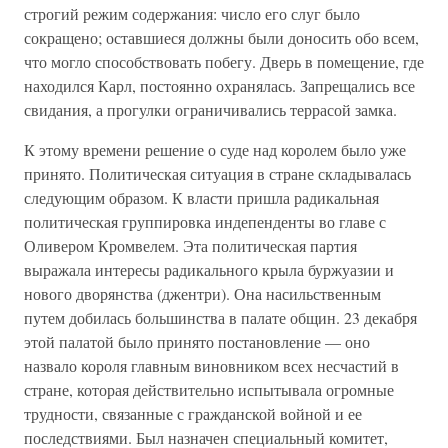
строгий режим содержания: число его слуг было
сокращено; оставшиеся должны были доносить обо всем,
что могло способствовать побегу. Дверь в помещение, где
находился Карл, постоянно охранялась. Запрещались все
свидания, а прогулки ограничивались террасой замка.
К этому времени решение о суде над королем было уже
принято. Политическая ситуация в стране складывалась
следующим образом. К власти пришла радикальная
политическая группировка индепенденты во главе с
Оливером Кромвелем. Эта политическая партия
выражала интересы радикального крыла буржуазии и
нового дворянства (джентри). Она насильственным
путем добилась большинства в палате общин. 23 декабря
этой палатой было принято постановление — оно
назвало короля главным виновником всех несчастий в
стране, которая действительно испытывала огромные
трудности, связанные с гражданской войной и ее
последствиями. Был назначен специальный комитет,