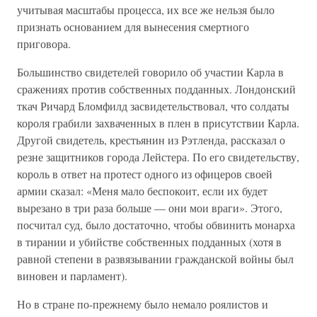
учитывая масштабы процесса, их все же нельзя было
признать основанием для вынесения смертного
приговора.
Большинство свидетелей говорило об участии Карла в
сражениях против собственных подданных. Лондонский
ткач Ричард Бломфилд засвидетельствовал, что солдаты
короля грабили захваченных в плен в присутствии Карла.
Другой свидетель, крестьянин из Рэтленда, рассказал о
резне защитников города Лейстера. По его свидетельству,
король в ответ на протест одного из офицеров своей
армии сказал: «Меня мало беспокоит, если их будет
вырезано в три раза больше — они мои враги». Этого,
посчитал суд, было достаточно, чтобы обвинить монарха
в тирании и убийстве собственных подданных (хотя в
равной степени в развязывании гражданской войны был
виновен и парламент).
Но в стране по-прежнему было немало роялистов и