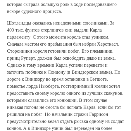
которая сыграла большую роль в ходе последовавшего
вскоре судебного процесса.
Шотландцы оказались ненадежными союзниками. За
400 тыс. фунтов стерлингов они выдали Карла
парламенту. С этого момента король стал узником.
Сначала местом его пребывания был избран Херсткасл.
Сторонники короля готовили побег. Его племянник,
принц Руперт, должен был освободить дядю из замка.
Однако к тому времени Карла успели перевезти и
заточить поближе к Лондону (в Виндзорском замке). По
дороге к Виндзору во время остановки в Бэгшоте,
поместье лорда Ньюберга, гостеприимный хозяин хотел
предоставить своему королю одного из лучших скакунов,
которыми славились его конюшни. В этом случае
никакая погоня не смогла бы догнать Карла, если бы тот
решился на побег. Но начальник стражи Гаррисон
предусмотрительно велел отдать рысака одному из солдат
конвоя. А в Виндзоре узник был переведен на более