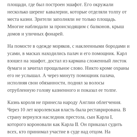
площади, где был построен эшафот. Его окружали
несколько шеренг кавалерии, которые отделяли толпу от
места казни. Зрители заполняли не только площадь.
Многие наблюдали за происходящим с балконов, крыш
домов и уличных фонарей.
На помосте в одежде моряков, с наклеенными бородами и
усами, в масках находились палач и его помощник. Карл
взошел на эшафот, достал из кармана сложенный листок
бумаги и зачитал прощальное слово. Никто кроме охраны
его не услышал. А через минуту помощник палача,
исполняя свои обязанности, поднял за волосы
отрубленную голову казненного и показал ее толпе.
Казнь короля не принесла народу Англии облегчения.
Через 10 лет королевская власть была реставрирована. В
страну вернулся наследник престола, сын Карла I,
которого короновали как Карла II. Он приказал судить
всех, кто принимал участие в суде над отцом. На