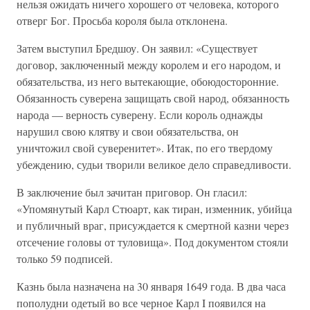
нельзя ожидать ничего хорошего от человека, которого
отверг Бог. Просьба короля была отклонена.
Затем выступил Бредшоу. Он заявил: «Существует
договор, заключенный между королем и его народом, и
обязательства, из него вытекающие, обоюдосторонние.
Обязанность суверена защищать свой народ, обязанность
народа — верность суверену. Если король однажды
нарушил свою клятву и свои обязательства, он
уничтожил свой суверенитет». Итак, по его твердому
убеждению, судьи творили великое дело справедливости.
В заключение был зачитан приговор. Он гласил:
«Упомянутый Карл Стюарт, как тиран, изменник, убийца
и публичный враг, присуждается к смертной казни через
отсечение головы от туловища». Под документом стояли
только 59 подписей.
Казнь была назначена на 30 января 1649 года. В два часа
пополудни одетый во все черное Карл I появился на