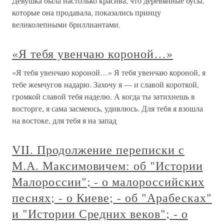
Девушка была настолько красива, что деревянные бусы,
которые она продавала, показались принцу
великолепными бриллиантами.
«Я тебя увенчаю короной…»
«Я тебя увенчаю короной…» Я тебя увенчаю короной, я
тебе жемчугов надарю. Захочу я — и славой короткой,
громкой славой тебя наделю. А когда ты затихнешь в
восторге, я сама засмеюсь, удивлюсь. Для тебя я взошла
на востоке, для тебя я на запад
VII. Продолжение переписки с
М.А. Максимовичем: об "Истории
Малороссии"; - о малороссийских
песнях; - о Киеве; - об "Арабесках"
и "Истории Средних веков"; - о