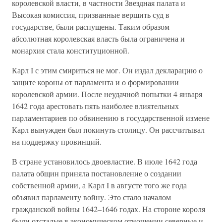
королевской власти, в частности Звездная палата и
Высокая комиссия, призванные вершить суд в
государстве, были распущены. Таким образом
абсолютная королевская власть была ограничена и
монархия стала конституционной.
Карл I с этим смириться не мог. Он издал декларацию о
защите короны от парламента и о формировании
королевской армии. После неудачной попытки 4 января
1642 года арестовать пять наиболее влиятельных
парламентариев по обвинению в государственной измене
Карл вынужден был покинуть столицу. Он рассчитывал
на поддержку провинций.
В стране установилось двоевластие. В июле 1642 года
палата общин приняла постановление о создании
собственной армии, а Карл I в августе того же года
объявил парламенту войну. Это стало началом
гражданской войны 1642–1646 годах. На стороне короля
были отсталые в экономическом отношении северные и