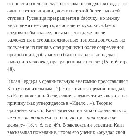
отношению к человеку, то отсюда не следует вывода, что
один и тот же индивид достигнет этой более высокой
ступени. Гусеница превращается в бабочку, но между
ними лежит не смерть, а состояние куколки. «Здесь
следовало бы, скорее, показать, что даже после
разложения и сгорания животных природа допускает их
появление из пепла в специфически более современной
организации, дабы можно было по аналогии сделать
вывод и о человеке, превращенном в пепел» (16, т. 6, стр.
48).
Вклад Гердера в сравнительную анатомию представлялся
Канту сомнительным[15]. Что касается прямой походки,
то Кант видел в ней следствие разумности человека, а не
причину (как утверждалось в «Идеях…»). Теорию
органических сил Кант называл попыткой «объяснять то,
чего мы не понимаем
из того,
что мы понимаем еще
меньше
» (16, т. 6, стр. 49). В заключении рецензии Кант
высказывал пожелание, чтобы его ученик «обуздал свой