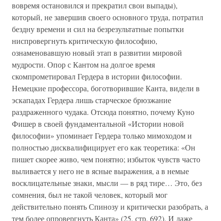
вовремя остановился и прекратил свои выпады),
который, не завершив своего основного труда, потратил
бездну времени и сил на безрезультатные попытки
ниспровергнуть критическую философию,
ознаменовавшую новый этап в развитии мировой
мудрости. Опор с Кантом на долгое время
скомпрометировал Гердера в истории философии.
Немецкие профессора, боготворившие Канта, видели в
эскападах Гердера лишь старческое брюзжание
раздраженного чудака. Отсюда понятно, почему Куно
Фишер в своей фундаментальной «Истории новой
философии» упоминает Гердера только мимоходом и
полностью дисквалифицирует его как теоретика: «Он
пишет скорее живо, чем понятно; избыток чувств часто
выливается у него не в ясные выражения, а в немые
восклицательные знаки, мысли — в ряд тире… Это, без
сомнения, был не такой человек, который мог
действительно понять Спинозу и критически разобрать, а
тем более опровергнуть Канта» (25, стр. 692). И даже