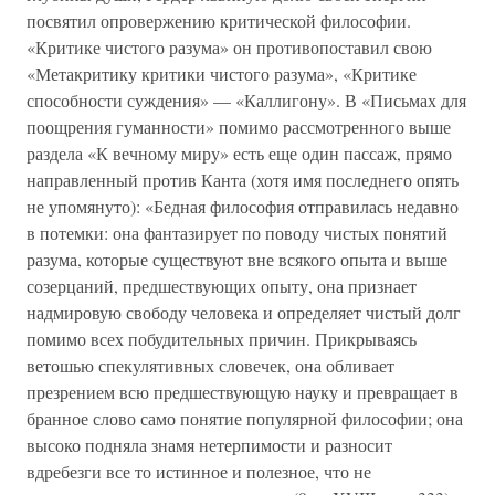
посвятил опровержению критической философии.
«Критике чистого разума» он противопоставил свою
«Метакритику критики чистого разума», «Критике
способности суждения» — «Каллигону». В «Письмах для
поощрения гуманности» помимо рассмотренного выше
раздела «К вечному миру» есть еще один пассаж, прямо
направленный против Канта (хотя имя последнего опять
не упомянуто): «Бедная философия отправилась недавно
в потемки: она фантазирует по поводу чистых понятий
разума, которые существуют вне всякого опыта и выше
созерцаний, предшествующих опыту, она признает
надмировую свободу человека и определяет чистый долг
помимо всех побудительных причин. Прикрываясь
ветошью спекулятивных словечек, она обливает
презрением всю предшествующую науку и превращает в
бранное слово само понятие популярной философии; она
высоко подняла знамя нетерпимости и разносит
вдребезги все то истинное и полезное, что не