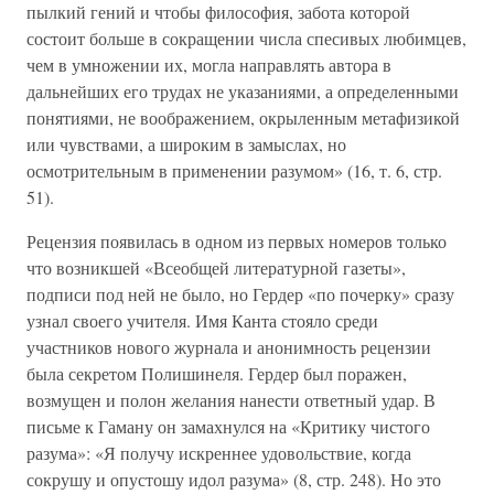
пылкий гений и чтобы философия, забота которой
состоит больше в сокращении числа спесивых любимцев,
чем в умножении их, могла направлять автора в
дальнейших его трудах не указаниями, а определенными
понятиями, не воображением, окрыленным метафизикой
или чувствами, а широким в замыслах, но
осмотрительным в применении разумом» (16, т. 6, стр.
51).
Рецензия появилась в одном из первых номеров только
что возникшей «Всеобщей литературной газеты»,
подписи под ней не было, но Гердер «по почерку» сразу
узнал своего учителя. Имя Канта стояло среди
участников нового журнала и анонимность рецензии
была секретом Полишинеля. Гердер был поражен,
возмущен и полон желания нанести ответный удар. В
письме к Гаману он замахнулся на «Критику чистого
разума»: «Я получу искреннее удовольствие, когда
сокрушу и опустошу идол разума» (8, стр. 248). Но это