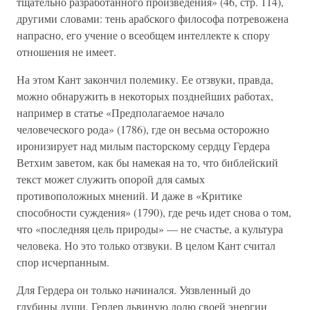
тщательно разработанного произведения» (46, стр. 114),
другими словами: тень арабского философа потревожена
напрасно, его учение о всеобщем интеллекте к спору
отношения не имеет.
На этом Кант закончил полемику. Ее отзвуки, правда,
можно обнаружить в некоторых позднейших работах,
например в статье «Предполагаемое начало
человеческого рода» (1786), где он весьма осторожно
иронизирует над милым пасторскому сердцу Гердера
Ветхим заветом, как бы намекая на то, что библейский
текст может служить опорой для самых
противоположных мнений. И даже в «Критике
способности суждения» (1790), где речь идет снова о том,
что «последняя цель природы» — не счастье, а культура
человека. Но это только отзвуки. В целом Кант считал
спор исчерпанным.
Для Гердера он только начинался. Уязвленный до
глубины души, Гердер львиную долю своей энергии