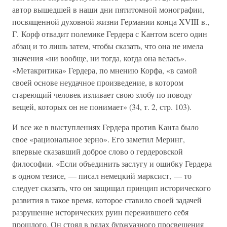
автор вышедшей в наши дни пятитомной монографии,
посвященной духовной жизни Германии конца XVIII в.,
Г. Корф отвадит полемике Гердера с Кантом всего один
абзац и то лишь затем, чтобы сказать, что она не имела
значения «ни вообще, ни тогда, когда она велась».
«Метакритика» Гердера, по мнению Корфа, «в самой
своей основе неудачное произведение, в котором
стареющий человек изливает свою злобу по поводу
вещей, которых он не понимает» (34, т. 2, стр. 103).
И все же в выступлениях Гердера против Канта было
свое «рациональное зерно». Его заметил Меринг,
впервые сказавший доброе слово о гердеровской
философии. «Если объединить заслугу и ошибку Гердера
в одном тезисе, — писал немецкий марксист, — то
следует сказать, что он защищал принцип исторического
развития в такое время, которое ставило своей задачей
разрушение исторических руин пережившего себя
прошлого. Он стоял в рядах буржуазного просвещения