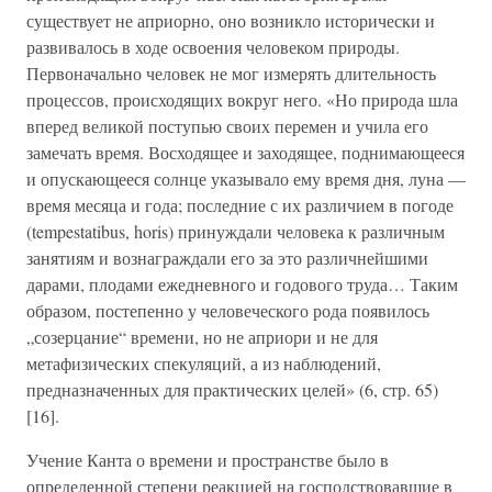
существует не априорно, оно возникло исторически и
развивалось в ходе освоения человеком природы.
Первоначально человек не мог измерять длительность
процессов, происходящих вокруг него. «Но природа шла
вперед великой поступью своих перемен и учила его
замечать время. Восходящее и заходящее, поднимающееся
и опускающееся солнце указывало ему время дня, луна —
время месяца и года; последние с их различием в погоде
(tempestatibus, horis) принуждали человека к различным
занятиям и вознаграждали его за это различнейшими
дарами, плодами ежедневного и годового труда… Таким
образом, постепенно у человеческого рода появилось
„созерцание“ времени, но не априори и не для
метафизических спекуляций, а из наблюдений,
предназначенных для практических целей» (6, стр. 65)
[16].
Учение Канта о времени и пространстве было в
определенной степени реакцией на господствовавшие в