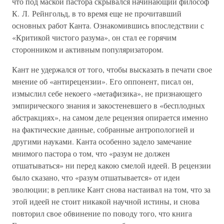
что под маской пастора скрывался начинающий философ
К. Л. Рейнгольд, в то время еще не прочитавший
основных работ Канта. Ознакомившись впоследствии с
«Критикой чистого разума», он стал ее горячим
сторонником и активным популяризатором.
Кант не удержался от того, чтобы высказать в печати свое
мнение об «антирецензии». Его оппонент, писал он,
измыслил себе некоего «метафизика», не признающего
эмпирического знания и закостеневшего в «бесплодных
абстракциях», на самом деле рецензия опирается именно
на фактические данные, собранные антропологией и
другими науками. Канта особенно задело замечание
мнимого пастора о том, что «разум не должен
отшатываться» ни перед какою смелой идеей. В рецензии
было сказано, что «разум отшатывается» от идеи
эволюции; в реплике Кант снова настаивал на том, что за
этой идеей не стоит никакой научной истины, и снова
повторил свое обвинение по поводу того, что книга