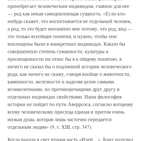
пренебрегает человеческим индивидом, главное для нее
— род как некая самодовлеющая сущность. «Если кто-
нибудь скажет, что воспитывается не отдельный человек,
а род, то это будет непонятно мне потому, что род, вид —
это только всеобщие понятия, и нужно, чтобы они
воплощены были в конкретных индивидах. Какую бы
совершенную степень гуманности, культуры и
просвещенности ни отнес бы я к общему понятию, я
ничего не сказал бы о подлинной истории человеческого
рода, как ничего не скажу, говоря вообще о животности,
каменности, железности и наделяя целое самыми
великолепными, но противоречащими друг другу в
отдельных индивидах свойствами. Наша философия
истории не пойдет по пути Аверроэса, согласно которому
всему человеческому присуща единая и притом очень
низкая душа, которая лишь частично передается
отдельным людям» (9, т. XIII, стр. 347).
Когда вышла в свет вторая часть «Идей…», Кант получил