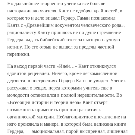
Но дальнейшее творчество ученика все больше
настораживало учителя. Кант не одобрял крайностей, в
которые то и дело впадал Гердер. Гаман познакомил
Канта с «Древнейшим документом человеческого рода»,
рационалисту Канту пришлось не по душе стремление
Гердера выдать библейский текст за высшую научную
истину. Но его отзыв не вышел за пределы частной
переписки.
На выход первой части «Идей…» Кант откликнулся
ядовитой рецензией. Ничего, кроме легкомысленной
дерзости, в построениях Гердера Кант не увидел. Ученик
рассуждал о вещах, перед которыми учитель еще в
молодости остановился в полной нерешительности. Во
«Всеобщей истории и теории неба» Кант отверг
возможность применить принцип развития к
органической материи. Неблагоприятное впечатление на
него произвела и манера, в которой была написана книга
Гердера, — эмоциональная, порой выспренная, лишенная