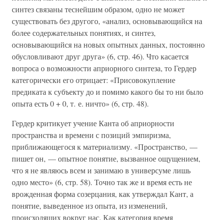
синтез связаны теснейшим образом, одно не может
существовать без другого, «анализ, основывающийся на
более содержательных понятиях, и синтез,
основывающийся на новых опытных данных, постоянно
обусловливают друг друга» (6, стр. 46). Что касается
вопроса о возможности априорного синтеза, то Гердер
категорически его отрицает: «Присовокупление
предиката к субъекту до и помимо какого бы то ни было
опыта есть 0 + 0, т. е. ничто» (6, стр. 48).
Гердер критикует учение Канта об априорности
пространства и времени с позиций эмпиризма,
приближающегося к материализму. «Пространство, —
пишет он, — опытное понятие, вызванное ощущением,
что я не являюсь всем и занимаю в универсуме лишь
одно место» (6, стр. 58). Точно так же и время есть не
врожденная форма созерцания, как утверждал Кант, а
понятие, выведенное из опыта, из изменений,
происходящих вокруг нас. Как категория время