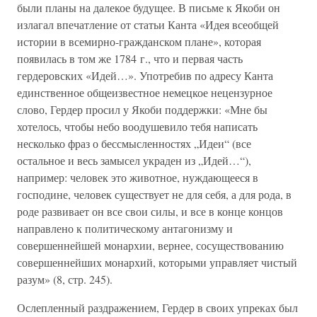
были планы на далекое будущее. В письме к Якоби он
излагал впечатление от статьи Канта «Идея всеобщей
истории в всемирно-гражданском плане», которая
появилась в том же 1784 г., что и первая часть
гердеровских «Идей…». Употребив по адресу Канта
единственное общеизвестное немецкое нецензурное
слово, Гердер просил у Якоби поддержки: «Мне бы
хотелось, чтобы небо воодушевило тебя написать
несколько фраз о бессмысленностях „Идеи“ (все
остальное и весь замысел украден из „Идей…“),
например: человек это животное, нуждающееся в
господине, человек существует не для себя, а для рода, в
роде развивает он все свои силы, и все в конце концов
направлено к политическому антагонизму и
совершеннейшей монархии, вернее, сосуществованию
совершеннейших монархий, которыми управляет чистый
разум» (8, стр. 245).
Ослепленный раздражением, Гердер в своих упреках был