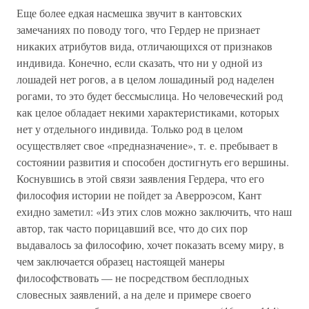
Еще более едкая насмешка звучит в кантовских
замечаниях по поводу того, что Гердер не признает
никаких атрибутов вида, отличающихся от признаков
индивида. Конечно, если сказать, что ни у одной из
лошадей нет рогов, а в целом лошадиный род наделен
рогами, то это будет бессмыслица. Но человеческий род
как целое обладает некими характеристиками, которых
нет у отдельного индивида. Только род в целом
осуществляет свое «предназначение», т. е. пребывает в
состоянии развития и способен достигнуть его вершины.
Коснувшись в этой связи заявления Гердера, что его
философия истории не пойдет за Аверроэсом, Кант
ехидно заметил: «Из этих слов можно заключить, что наш
автор, так часто порицавший все, что до сих пор
выдавалось за философию, хочет показать всему миру, в
чем заключается образец настоящей манеры
философствовать — не посредством бесплодных
словесных заявлений, а на деле и примере своего