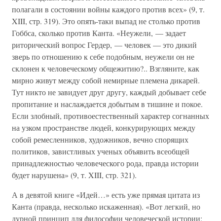
полагали в состоянии войны каждого против всех» (9, т.
XIII, стр. 319). Это опять-таки выпад не столько против
Гоббса, сколько против Канта. «Неужели, — задает
риторический вопрос Гердер, — человек — это дикий
зверь по отношению к себе подобным, неужели он не
склонен к человеческому общежитию?.. Взгляните, как
мирно живут между собой немирные племена дикарей.
Тут никто не завидует друг другу, каждый добывает себе
пропитание и наслаждается добытым в тишине и покое.
Если злобный, противоестественный характер согнанных
на узком пространстве людей, конкурирующих между
собой ремесленников, художников, вечно спорящих
политиков, завистливых ученых объявить всеобщей
принадлежностью человеческого рода, правда истории
будет нарушена» (9, т. XIII, стр. 321).
А в девятой книге «Идей…» есть уже прямая цитата из
Канта (правда, несколько искаженная). «Вот легкий, но
дурной принцип для философии человеческой истории: