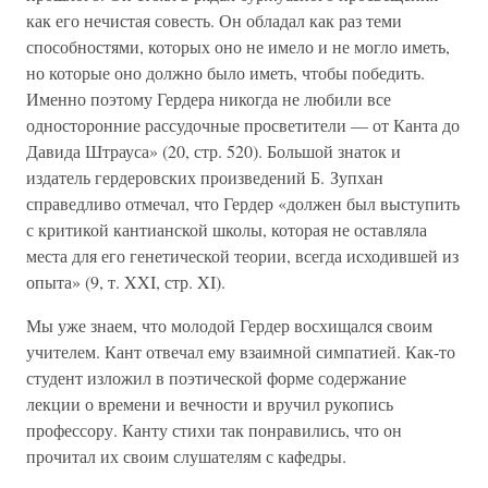
как его нечистая совесть. Он обладал как раз теми
способностями, которых оно не имело и не могло иметь,
но которые оно должно было иметь, чтобы победить.
Именно поэтому Гердера никогда не любили все
односторонние рассудочные просветители — от Канта до
Давида Штрауса» (20, стр. 520). Большой знаток и
издатель гердеровских произведений Б. Зупхан
справедливо отмечал, что Гердер «должен был выступить
с критикой кантианской школы, которая не оставляла
места для его генетической теории, всегда исходившей из
опыта» (9, т. XXI, стр. XI).
Мы уже знаем, что молодой Гердер восхищался своим
учителем. Кант отвечал ему взаимной симпатией. Как-то
студент изложил в поэтической форме содержание
лекции о времени и вечности и вручил рукопись
профессору. Канту стихи так понравились, что он
прочитал их своим слушателям с кафедры.