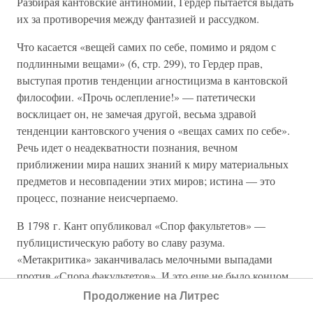
Разбирая кантовские антиномии, Гердер пытается выдать
их за противоречия между фантазией и рассудком.
Что касается «вещей самих по себе, помимо и рядом с
подлинными вещами» (6, стр. 299), то Гердер прав,
выступая против тенденции агностицизма в кантовской
философии. «Прочь ослепление!» — патетически
восклицает он, не замечая другой, весьма здравой
тенденции кантовского учения о «вещах самих по себе».
Речь идет о неадекватности познания, вечном
приближении мира наших знаний к миру материальных
предметов и несовпадении этих миров; истина — это
процесс, познание неисчерпаемо.
В 1798 г. Кант опубликовал «Спор факультетов» —
публицистическую работу во славу разума.
«Метакритика» заканчивалась мелочными выпадами
против «Спора факультетов». И это еще не было концом
полемики. В 1800 г. Гердер выпустил «Каллигону»,
Продолжение на Литрес
направленную против кантовской эстетики. Но прежде