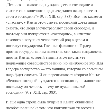
„Человек — животное, нуждающееся в господине и
счастье свое конечного предначертания ожидающее от
своего господина“» (9, т. XIII, стр. 383). Все, что касается
«счастья», у Канта отсутствует; последний хотел лишь
сказать, что люди злоупотребляют своей свободой, и
поэтому они нуждаются в «господине», в качестве
какового выступают человеческий род в целом и
институт государства. Гневные филиппики Гердера
против государства нам известны, они также направлены
против Канта, который видел в этом институте
подлежащее совершенствованию, но неизбежное зло. Для
Гердера государство — это машина, которую со временем
надо будет сломать. И он переиначивает афоризм Канта:
«Человек, который нуждается в господине, — животное:
поскольку он человек — ему не нужен никакой
господин» (9, т. XIII, стр. 383).
И еще одна стрела была пущена в Канта: обвинение
(необоснованное) в том, что критическая философия