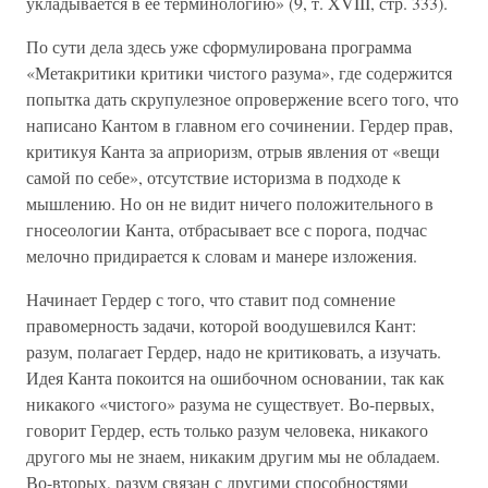
укладывается в ее терминологию» (9, т. XVIII, стр. 333).
По сути дела здесь уже сформулирована программа
«Метакритики критики чистого разума», где содержится
попытка дать скрупулезное опровержение всего того, что
написано Кантом в главном его сочинении. Гердер прав,
критикуя Канта за априоризм, отрыв явления от «вещи
самой по себе», отсутствие историзма в подходе к
мышлению. Но он не видит ничего положительного в
гносеологии Канта, отбрасывает все с порога, подчас
мелочно придирается к словам и манере изложения.
Начинает Гердер с того, что ставит под сомнение
правомерность задачи, которой воодушевился Кант:
разум, полагает Гердер, надо не критиковать, а изучать.
Идея Канта покоится на ошибочном основании, так как
никакого «чистого» разума не существует. Во-первых,
говорит Гердер, есть только разум человека, никакого
другого мы не знаем, никаким другим мы не обладаем.
Во-вторых, разум связан с другими способностями