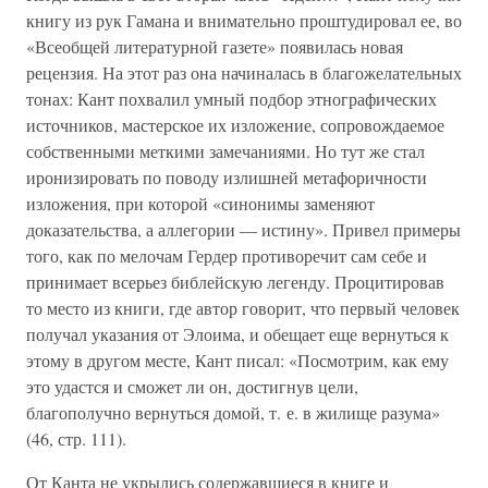
книгу из рук Гамана и внимательно проштудировал ее, во
«Всеобщей литературной газете» появилась новая
рецензия. На этот раз она начиналась в благожелательных
тонах: Кант похвалил умный подбор этнографических
источников, мастерское их изложение, сопровождаемое
собственными меткими замечаниями. Но тут же стал
иронизировать по поводу излишней метафоричности
изложения, при которой «синонимы заменяют
доказательства, а аллегории — истину». Привел примеры
того, как по мелочам Гердер противоречит сам себе и
принимает всерьез библейскую легенду. Процитировав
то место из книги, где автор говорит, что первый человек
получал указания от Элоима, и обещает еще вернуться к
этому в другом месте, Кант писал: «Посмотрим, как ему
это удастся и сможет ли он, достигнув цели,
благополучно вернуться домой, т. е. в жилище разума»
(46, стр. 111).
От Канта не укрылись содержавшиеся в книге и