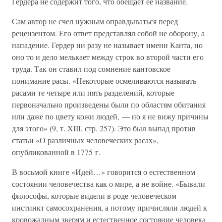
Гердера не содержит того, что обещает ее название.
Сам автор не счел нужным оправдываться перед
рецензентом. Его ответ представлял собой не оборону, а
нападение. Гердер ни разу не называет имени Канта, но
оно то и дело мелькает между строк во второй части его
труда. Так он ставил под сомнение кантовское
понимание расы. «Некоторые осмеливаются называть
расами те четыре или пять разделений, которые
первоначально произведены были по областям обитания
или даже по цвету кожи людей, — но я не вижу причины
для этого» (9, т. XIII, стр. 257). Это был выпад против
статьи «О различных человеческих расах»,
опубликованной в 1775 г.
В восьмой книге «Идей…» говорится о естественном
состоянии человечества как о мире, а не войне. «Бывали
философы, которые видели в роде человеческом
инстинкт самосохранения, а потому причисляли людей к
кровожадным зверям и естественное состояние человека