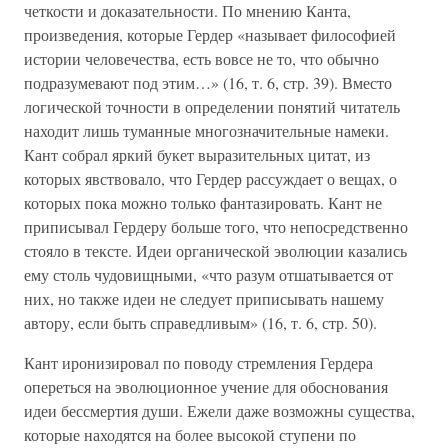
четкости и доказательности. По мнению Канта,
произведения, которые Гердер «называет философией
истории человечества, есть вовсе не то, что обычно
подразумевают под этим…» (16, т. 6, стр. 39). Вместо
логической точности в определении понятий читатель
находит лишь туманные многозначительные намеки.
Кант собрал яркий букет выразительных цитат, из
которых явствовало, что Гердер рассуждает о вещах, о
которых пока можно только фантазировать. Кант не
приписывал Гердеру больше того, что непосредственно
стояло в тексте. Идеи органической эволюции казались
ему столь чудовищными, «что разум отшатывается от
них, но также идеи не следует приписывать нашему
автору, если быть справедливым» (16, т. 6, стр. 50).
Кант иронизировал по поводу стремления Гердера
опереться на эволюционное учение для обоснования
идеи бессмертия души. Ежели даже возможны существа,
которые находятся на более высокой ступени по