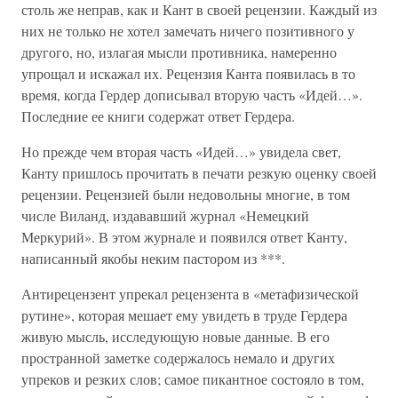
столь же неправ, как и Кант в своей рецензии. Каждый из
них не только не хотел замечать ничего позитивного у
другого, но, излагая мысли противника, намеренно
упрощал и искажал их. Рецензия Канта появилась в то
время, когда Гердер дописывал вторую часть «Идей…».
Последние ее книги содержат ответ Гердера.
Но прежде чем вторая часть «Идей…» увидела свет,
Канту пришлось прочитать в печати резкую оценку своей
рецензии. Рецензией были недовольны многие, в том
числе Виланд, издававший журнал «Немецкий
Меркурий». В этом журнале и появился ответ Канту,
написанный якобы неким пастором из ***.
Антирецензент упрекал рецензента в «метафизической
рутине», которая мешает ему увидеть в труде Гердера
живую мысль, исследующую новые данные. В его
пространной заметке содержалось немало и других
упреков и резких слов; самое пикантное состояло в том,