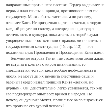
направленные против него пассажи. Гердер выдвигает на
первый план счастье индивида, противопоставляя его
государству. Можно быть счастливым по-разному,
отвечает Кант. Не призрачная картина счастья, которую
каждый рисует по-своему, а «непрерывно растущая
деятельность и культура, показателями которой служит
упорядоченная в соответствии с правовыми понятиями
государственная конституция» (46, стр. 112) — вот
подлинная цель Провидения и Просвещения. Если идеал
— блаженные острова Таити, где столетиями люди жили,
не вступая в контакт с миром цивилизации, то
спрашивается, есть ли здесь вообще необходимость в
людях, не могут ли их заменить счастливые овцы и
бараны? Гердер назвал принцип Канта «легким, но
дурным». Он, действительно, легко усваивается, так как
его подтверждает опыт всех времен и народов. Но
почему он дурной? Может, правильнее было выразиться,
что произнес его дурной человек?