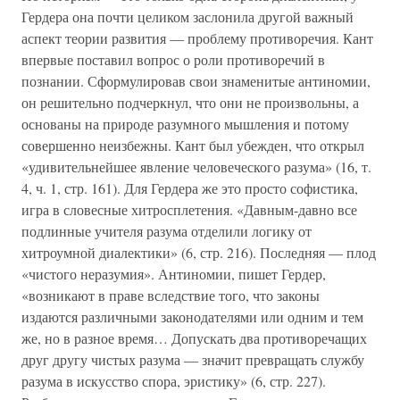
Гердера она почти целиком заслонила другой важный
аспект теории развития — проблему противоречия. Кант
впервые поставил вопрос о роли противоречий в
познании. Сформулировав свои знаменитые антиномии,
он решительно подчеркнул, что они не произвольны, а
основаны на природе разумного мышления и потому
совершенно неизбежны. Кант был убежден, что открыл
«удивительнейшее явление человеческого разума» (16, т.
4, ч. 1, стр. 161). Для Гердера же это просто софистика,
игра в словесные хитросплетения. «Давным-давно все
подлинные учителя разума отделили логику от
хитроумной диалектики» (6, стр. 216). Последняя — плод
«чистого неразумия». Антиномии, пишет Гердер,
«возникают в праве вследствие того, что законы
издаются различными законодателями или одним и тем
же, но в разное время… Допускать два противоречащих
друг другу чистых разума — значит превращать службу
разума в искусство спора, эристику» (6, стр. 227).