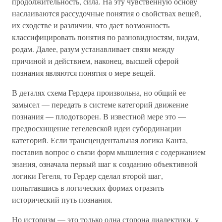
продолжительность, сила. На эту чувственную основу
наслаиваются рассудочные понятия о свойствах вещей,
их сходстве и различии, что дает возможность
классифицировать понятия по разновидностям, видам,
родам. Далее, разум устанавливает связи между
причиной и действием, наконец, высшей сферой
познания являются понятия о мере вещей.
В деталях схема Гердера произвольна, но общий ее
замысел — передать в системе категорий движение
познания — плодотворен. В известной мере это —
предвосхищение гегелевской идеи субординации
категорий. Если трансцендентальная логика Канта,
поставив вопрос о связи форм мышления с содержанием
знания, означала первый шаг к созданию объективной
логики Гегеля, то Гердер сделал второй шаг,
попытавшись в логических формах отразить
исторический путь познания.
Но историзм — это только одна сторона диалектики, у