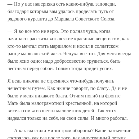
— Но у вас наверняка есть какие-нибудь заповеди,
благодаря которым вам удалось проделать путь от
рядового курсанта до Маршала Советского Союза.
— Я во все это не верю. Это полная чушь, когда
начинают рассказывать всякие красивые вещи о том, как
кто-то мечтал стать маршалом и носил в солдатском
ранце маршальский жезл. Чепуха все это. Для меня всегда
было ясно одно: надо добросовестно трудиться, быть
честным перед собой. Только тогда придет успех.
Я ведь никогда не стремился что-нибудь получить
нечестным путем. Как нынче говорят, по блату. Да и не
было у меня никакого блата. Отчим погиб на фронте.
Мать была малограмотной крестьянкой, на которой
висела семья из шести малолетних детей. Так что я
надеялся только на себя, на свои силы. И много работал.
— А как вы стали министром обороны? Ваше назначение
состоялось как раз после того, как иностранный летчик