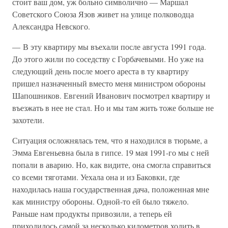
стоит ваш дом, уж больно символично — Маршал
Советского Союза Язов живет на улице полководца
Александра Невского.
— В эту квартиру мы въехали после августа 1991 года.
До этого жили по соседству с Горбачевыми. Но уже на
следующий день после моего ареста в ту квартиру
пришел назначенный вместо меня министром обороны
Шапошников. Евгений Иванович посмотрел квартиру и
въезжать в нее не стал. Но и мы там жить тоже больше не
захотели.
Ситуация осложнялась тем, что я находился в тюрьме, а
Эмма Евгеньевна была в гипсе. 19 мая 1991-го мы с ней
попали в аварию. Но, как видите, она смогла справиться
со всеми тяготами. Уехала она и из Баковки, где
находилась наша государственная дача, положенная мне
как министру обороны. Одной-то ей было тяжело.
Раньше нам продукты привозили, а теперь ей
приходилось самой за несколько километров ходить в