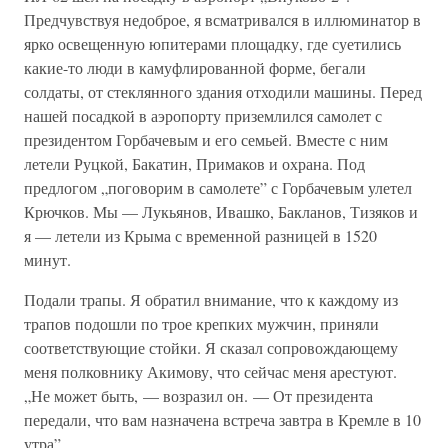
Предчувствуя недоброе, я всматривался в иллюминатор в
ярко освещенную юпитерами площадку, где суетились
какие-то люди в камуфлированной форме, бегали
солдаты, от стеклянного здания отходили машины. Перед
нашей посадкой в аэропорту приземлился самолет с
президентом Горбачевым и его семьей. Вместе с ним
летели Руцкой, Бакатин, Примаков и охрана. Под
предлогом „поговорим в самолете” с Горбачевым улетел
Крючков. Мы — Лукьянов, Ивашко, Бакланов, Тизяков и
я — летели из Крыма с временной разницей в 1520
минут.
Подали трапы. Я обратил внимание, что к каждому из
трапов подошли по трое крепких мужчин, приняли
соответствующие стойки. Я сказал сопровождающему
меня полковнику Акимову, что сейчас меня арестуют.
„Не может быть, — возразил он. — От президента
передали, что вам назначена встреча завтра в Кремле в 10
утра”.