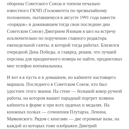
обороны Советского Союза и членом печально
известного ГКЧП (Госкомитета по чрезвычайному
положению, пытавшемуся в августе 1991 года навести
«порядок» в доживавшем тогда свои последние дни
Советском Союзе) Дмитрием Язовым я шел на встречу
исключительно по поручению главного редактора
еженедельной газеты, в которой тогда работал. Близился
очередной День Победы, и главред, решив, что лучшей
персоны для праздничного номера не найти, продиктовал
мне телефон военачальника.
И вот я в пусть и в домашнем, но кабинете настоящего
маршала. Последнего в Советском Союзе, кто был
удостоен этого звания. На стене — большой ковер ручной
работы, на котором вышит парадный портрет хозяина
кабинета в форме и при всех орденах и медалях. На
книжных полках — сочинения Плутарха, Ленина,
Маяковского. Рядом с книгами — две огромные вазы, на
каждой из которых тоже изображен Дмитрий