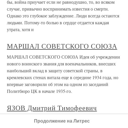
бы, война приучает если не равнодушно, то, во всяком
случае, привычно воспринимать известия о смерти.
Однако это глубокое заблуждение. Люди всегда остаются
людьми. Потому-то болью в сердце отдается каждая
утрата, хотя и
МАРШАЛ СОВЕТСКОГО СОЮЗА
МАРШАЛ СОВЕТСКОГО СОЮЗА Идея об учреждении
нового воинского звания для военачальников, внесших
наибольший вклад в защиту советской страны, в
кремлевских стенах витала еще в середине 1934 года, но
впервые заговорили об этом на одном из заседаний
Политбюро ЦК в начале 1935-го.
ЯЗОВ Дмитрий Тимофеевич
ЯЗОВ Дмитрий Тимофеевич (08.11.1923). Кандидат в
Продолжение на Литрес
члены Политбюро ЦК КПСС с 26.06.1987 г. по