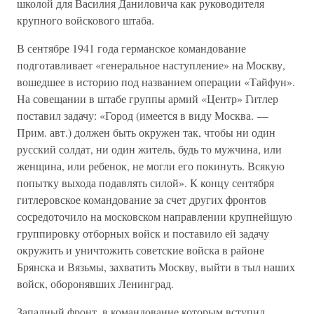
школой для Василия Даниловича как руководителя
крупного войскового штаба.
В сентябре 1941 года германское командование
подготавливает «генеральное наступление» на Москву,
вошедшее в историю под названием операции «Тайфун».
На совещании в штабе группы армий «Центр» Гитлер
поставил задачу: «Город (имеется в виду Москва. —
Прим. авт.) должен быть окружен так, чтобы ни один
русский солдат, ни один житель, будь то мужчина, или
женщина, или ребенок, не могли его покинуть. Всякую
попытку выхода подавлять силой». К концу сентября
гитлеровское командование за счет других фронтов
сосредоточило на московском направлении крупнейшую
группировку отборных войск и поставило ей задачу
окружить и уничтожить советские войска в районе
Брянска и Вязьмы, захватить Москву, выйти в тыл наших
войск, оборонявших Ленинград.
Западный фронт, в командование которым вступил