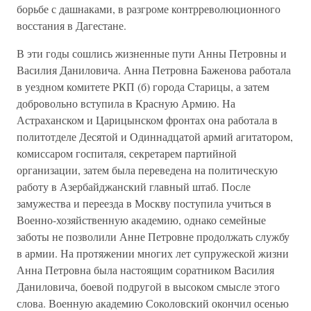
борьбе с дашнаками, в разгроме контрреволюционного
восстания в Дагестане.
В эти годы сошлись жизненные пути Анны Петровны и
Василия Даниловича. Анна Петровна Баженова работала
в уездном комитете РКП (б) города Старицы, а затем
добровольно вступила в Красную Армию. На
Астраханском и Царицынском фронтах она работала в
политотделе Десятой и Одиннадцатой армий агитатором,
комиссаром госпиталя, секретарем партийной
организации, затем была переведена на политическую
работу в Азербайджанский главный штаб. После
замужества и переезда в Москву поступила учиться в
Военно-хозяйственную академию, однако семейные
заботы не позволили Анне Петровне продолжать службу
в армии. На протяжении многих лет супружеской жизни
Анна Петровна была настоящим соратником Василия
Даниловича, боевой подругой в высоком смысле этого
слова. Военную академию Соколовский окончил осенью