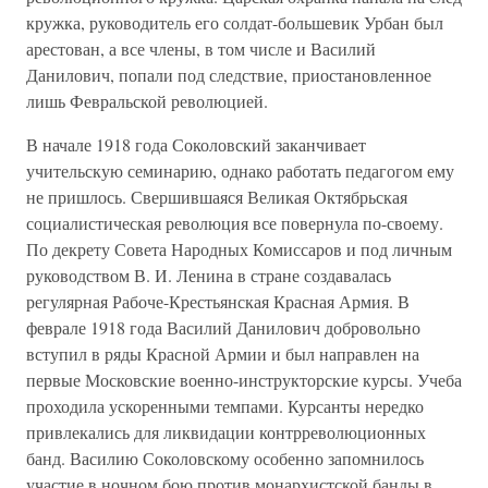
кружка, руководитель его солдат-большевик Урбан был
арестован, а все члены, в том числе и Василий
Данилович, попали под следствие, приостановленное
лишь Февральской революцией.
В начале 1918 года Соколовский заканчивает
учительскую семинарию, однако работать педагогом ему
не пришлось. Свершившаяся Великая Октябрьская
социалистическая революция все повернула по-своему.
По декрету Совета Народных Комиссаров и под личным
руководством В. И. Ленина в стране создавалась
регулярная Рабоче-Крестьянская Красная Армия. В
феврале 1918 года Василий Данилович добровольно
вступил в ряды Красной Армии и был направлен на
первые Московские военно-инструкторские курсы. Учеба
проходила ускоренными темпами. Курсанты нередко
привлекались для ликвидации контрреволюционных
банд. Василию Соколовскому особенно запомнилось
участие в ночном бою против монархистской банды в