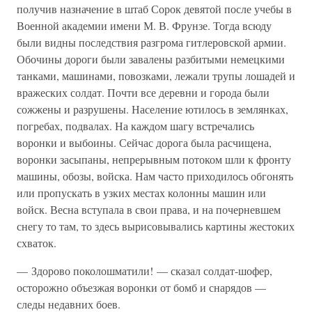
получив назначение в штаб Сорок девятой после учебы в
Военной академии имени М. В. Фрунзе. Тогда всюду
были видны последствия разгрома гитлеровской армии.
Обочины дороги были завалены разбитыми немецкими
танками, машинами, повозками, лежали трупы лошадей и
вражеских солдат. Почти все деревни и города были
сожжены и разрушены. Население ютилось в землянках,
погребах, подвалах. На каждом шагу встречались
воронки и выбоины. Сейчас дорога была расчищена,
воронки засыпаны, непрерывным потоком шли к фронту
машины, обозы, войска. Нам часто приходилось обгонять
или пропускать в узких местах колонны машин или
войск. Весна вступала в свои права, и на почерневшем
снегу то там, то здесь вырисовывались картины жестоких
схваток.
— Здорово поколошматили! — сказал солдат-шофер,
осторожно объезжая воронки от бомб и снарядов —
следы недавних боев.