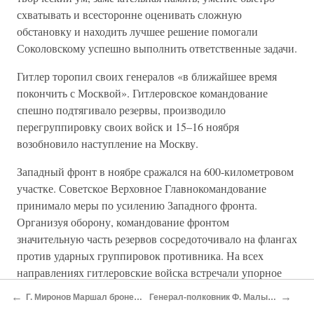
схватывать и всесторонне оценивать сложную
обстановку и находить лучшее решение помогали
Соколовскому успешно выполнить ответственные задачи.
Гитлер торопил своих генералов «в ближайшее время
покончить с Москвой». Гитлеровское командование
спешно подтягивало резервы, производило
перегруппировку своих войск и 15–16 ноября
возобновило наступление на Москву.
Западный фронт в ноябре сражался на 600-километровом
участке. Советское Верховное Главнокомандование
принимало меры по усилению Западного фронта.
Организуя оборону, командование фронтом
значительную часть резервов сосредоточивало на флангах
против ударных группировок противника. На всех
направлениях гитлеровские войска встречали упорное
сопротивление советских войск; разгорались тяжелые
←
→
Г. Миронов Маршал бронетанковых войск Павел Рыбалко
Генерал-полковник Ф. Малыхин Генерал армии Андрей Хрулев
бои за города Клин, Солнечногорск, на Ленинградском и