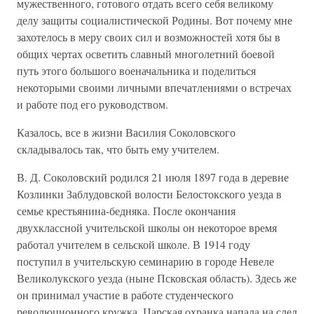
мужественного, готового отдать всего себя великому
делу защиты социалистической Родины. Вот почему мне
захотелось в меру своих сил и возможностей хотя бы в
общих чертах осветить славный многолетний боевой
путь этого большого военачальника и поделиться
некоторыми своими личными впечатлениями о встречах
и работе под его руководством.
Казалось, все в жизни Василия Соколовского
складывалось так, что быть ему учителем.
В. Д. Соколовский родился 21 июля 1897 года в деревне
Козлинки Заблудовской волости Белостокского уезда в
семье крестьянина-бедняка. После окончания
двухклассной учительской школы он некоторое время
работал учителем в сельской школе. В 1914 году
поступил в учительскую семинарию в городе Невеле
Великолукского уезда (ныне Псковская область). Здесь же
он принимал участие в работе студенческого
революционного кружка. Царская охранка напала на след