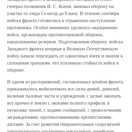
генерал-полковник И. С. Конев, занимал оборону на
участке от озера Селигер до Ельни. В течение сентября
войска фронта готовились к отражению наступления
противника. Особое внимание уделялось окапыванию
войск, организации противотанковой обороны,
накапливанию резервов. Подготавливая оборону, войска
Западного фронта впервые в Великую Отечественную
войну начали переходить от одиночных ячеек и окопов к
сплошным траншеям, что усиливало стойкость войск к
обороне.
В одном из распоряжений, составленных штабом фронта,
приказывалось мобилизовать все силы армий, дивизий,
включая тыловые части и учреждения, с целью закопать
все прочно в землю с окопами полного профиля, в
несколько линий, с ходами сообщений, с проволочными
заграждениями, противотанковыми препятствиями,
дзотами. За счет развития оборонительных сооружений
предписывалось постепенно накапливать армейские