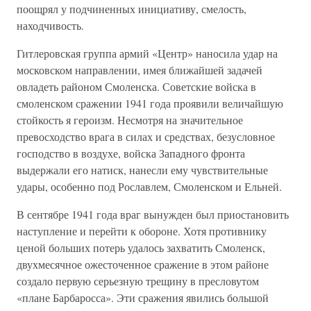
поощрял у подчиненных инициативу, смелость,
находчивость.
Гитлеровская группа армий «Центр» наносила удар на
московском направлении, имея ближайшей задачей
овладеть районом Смоленска. Советские войска в
смоленском сражении 1941 года проявили величайшую
стойкость я героизм. Несмотря на значительное
превосходство врага в силах и средствах, безусловное
господство в воздухе, войска Западного фронта
выдержали его натиск, нанесли ему чувствительные
удары, особенно под Рославлем, Смоленском и Ельней.
В сентябре 1941 года враг вынужден был приостановить
наступление и перейти к обороне. Хотя противнику
ценой больших потерь удалось захватить Смоленск,
двухмесячное ожесточенное сражение в этом районе
создало первую серьезную трещину в пресловутом
«плане Барбаросса». Эти сражения явились большой