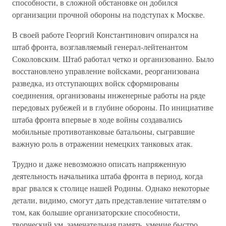
способности, в сложной обстановке он добился
организации прочной обороны на подступах к Москве.
В своей работе Георгий Константинович опирался на
штаб фронта, возглавляемый генерал-лейтенантом
Соколовским. Штаб работал четко и организованно. Было
восстановлено управление войсками, реорганизована
разведка, из отступающих войск сформированы
соединения, организованы инженерные работы на ряде
передовых рубежей и в глубине обороны. По инициативе
штаба фронта впервые в ходе войны создавались
мобильные противотанковые батальоны, сыгравшие
важную роль в отражении немецких танковых атак.
Трудно и даже невозможно описать напряженную
деятельность начальника штаба фронта в период, когда
враг рвался к столице нашей Родины. Однако некоторые
детали, видимо, смогут дать представление читателям о
том, как большие организаторские способности,
творческий ум, замечательная память, умение быстро