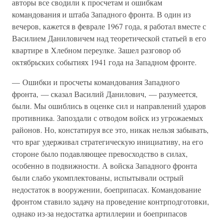
авторы все сводили к просчетам и ошибкам
командования и штаба Западного фронта. В один из
вечеров, кажется в феврале 1967 года, я работал вместе с
Василием Даниловичем над теоретической статьей в его
квартире в Хлебном переулке. Зашел разговор об
октябрьских событиях 1941 года на Западном фронте.
— Ошибки и просчеты командования Западного
фронта, — сказал Василий Данилович, — разумеется,
были. Мы ошиблись в оценке сил и направлений ударов
противника. Запоздали с отводом войск из угрожаемых
районов. Но, констатируя все это, никак нельзя забывать,
что враг удерживал стратегическую инициативу, на его
стороне было подавляющее превосходство в силах,
особенно в подвижности. А войска Западного фронта
были слабо укомплектованы, испытывали острый
недостаток в вооружении, боеприпасах. Командование
фронтом ставило задачу на проведение контрподготовки,
однако из-за недостатка артиллерии и боеприпасов