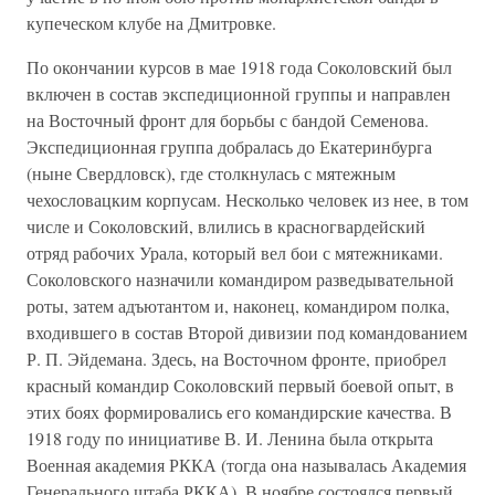
купеческом клубе на Дмитровке.
По окончании курсов в мае 1918 года Соколовский был
включен в состав экспедиционной группы и направлен
на Восточный фронт для борьбы с бандой Семенова.
Экспедиционная группа добралась до Екатеринбурга
(ныне Свердловск), где столкнулась с мятежным
чехословацким корпусам. Несколько человек из нее, в том
числе и Соколовский, влились в красногвардейский
отряд рабочих Урала, который вел бои с мятежниками.
Соколовского назначили командиром разведывательной
роты, затем адъютантом и, наконец, командиром полка,
входившего в состав Второй дивизии под командованием
Р. П. Эйдемана. Здесь, на Восточном фронте, приобрел
красный командир Соколовский первый боевой опыт, в
этих боях формировались его командирские качества. В
1918 году по инициативе В. И. Ленина была открыта
Военная академия РККА (тогда она называлась Академия
Генерального штаба РККА). В ноябре состоялся первый