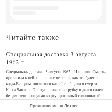
понравилась,
Глава 3 Специальная теория
относительности и «год чудес»
Глава 3 Специальная теория относительности и «год
чудес» Заинтригованный критикой Маха теории
Ньютона, Эйнштейн вернулся к образу, который
преследовал его с 16 лет, – к полету рядом со световым
лучом. Он вспомнил забавный, но важный факт, который
открыл для себя
Глава 6. Школа
Глава 6. Школа Я пошла в школу сравнительно поздно, в
восемь лет, к тому времени уже свободно умея читать,
писать и прилично зная французский язык. За два года до
Продолжение на Литрес
этого в нашем доме поселилась «бонна» — Бенигина