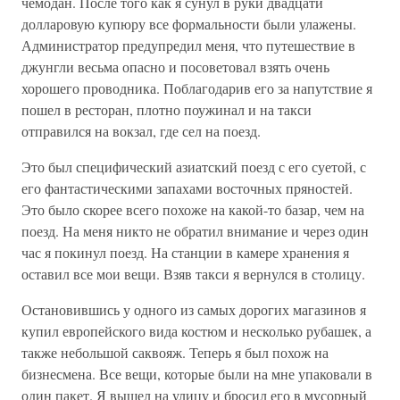
чемодан. После того как я сунул в руки двадцати
долларовую купюру все формальности были улажены.
Администратор предупредил меня, что путешествие в
джунгли весьма опасно и посоветовал взять очень
хорошего проводника. Поблагодарив его за напутствие я
пошел в ресторан, плотно поужинал и на такси
отправился на вокзал, где сел на поезд.
Это был специфический азиатский поезд с его суетой, с
его фантастическими запахами восточных пряностей.
Это было скорее всего похоже на какой-то базар, чем на
поезд. На меня никто не обратил внимание и через один
час я покинул поезд. На станции в камере хранения я
оставил все мои вещи. Взяв такси я вернулся в столицу.
Остановившись у одного из самых дорогих магазинов я
купил европейского вида костюм и несколько рубашек, а
также небольшой саквояж. Теперь я был похож на
бизнесмена. Все вещи, которые были на мне упаковали в
один пакет. Я вышел на улицу и бросил его в мусорный