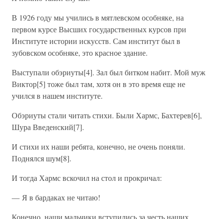
В 1926 году мы учились в мятлевском особняке, на
первом курсе Высших государственных курсов при
Институте истории искусств. Сам институт был в
зубовском особняке, это красное здание.
Выступали обэриуты[4]. Зал был битком набит. Мой муж
Виктор[5] тоже был там, хотя он в это время еще не
учился в нашем институте.
Обэриуты стали читать стихи. Были Хармс, Бахтерев[6],
Шура Введенский[7].
И стихи их наши ребята, конечно, не очень поняли.
Поднялся шум[8].
И тогда Хармс вскочил на стол и прокричал:
— Я в бардаках не читаю!
Конечно, наши мальчики вступились за честь наших