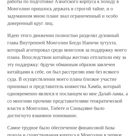
работы по подготовке Азиатского корпуса к походу в
Монголию пришлось держать в строгой тайне, и о
задуманном мною плане знал ограниченный и особо
доверенный круг лиц.
Идею этого движении полностью разделял духовный
глава Внутренней Монголии Богдо Наинчи хутухта,
который агитировал среди монголов за поддержку моего
плана. Впоследствии китайцы жестоко отплатили ему за
эту поддержку: будучи обманным образом завлечен
китайцами к себе, он был расстрелян ими без всякого
суда. В осуществлении моего плана близкое участие
принимал и представитель княжества Хамба, который
одновременно являлся и посланцем ко мне Далай-ламы, а
со многими прочими представителями теократической
власти в Монголии, Тибете и Сииьцзяне было
достигнуто взаимное понимание.
Самое трудное было обеспечение финансовой базы
похода и существования корпуса в Монголии в первое