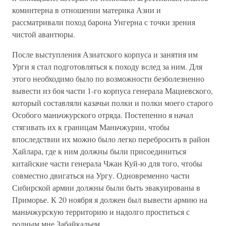
коминтерна в отношении материка Азии и
рассматривали поход барона Унгерна с точки зрения
чистой авантюры.
После выступления Азиатского корпуса и занятия им
Урги я стал подготовляться к походу вслед за ним. Для
этого необходимо было по возможности безболезненно
вывести из боя части 1-го корпуса генерала Мациевского,
который составляли казачьи полки и полки моего старого
Особого маньчжурского отряда. Постепенно я начал
стягивать их к границам Маньчжурии, чтобы
впоследствии их можно было легко перебросить в район
Хайлара, где к ним должны были присоединиться
китайские части генерала Чжан Куй-ю для того, чтобы
совместно двигаться на Ургу. Одновременно части
Сибирской армии должны были быть эвакуированы в
Приморье. К 20 ноября я должен был вывести армию на
маньчжурскую территорию и надолго проститься с
родным мне Забайкальем.