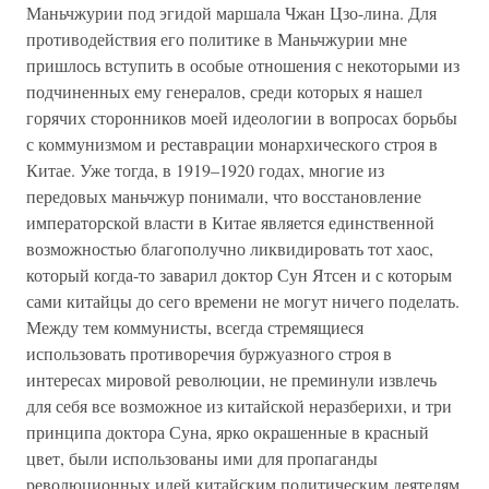
Маньчжурии под эгидой маршала Чжан Цзо-лина. Для
противодействия его политике в Маньчжурии мне
пришлось вступить в особые отношения с некоторыми из
подчиненных ему генералов, среди которых я нашел
горячих сторонников моей идеологии в вопросах борьбы
с коммунизмом и реставрации монархического строя в
Китае. Уже тогда, в 1919–1920 годах, многие из
передовых маньчжур понимали, что восстановление
императорской власти в Китае является единственной
возможностью благополучно ликвидировать тот хаос,
который когда-то заварил доктор Сун Ятсен и с которым
сами китайцы до сего времени не могут ничего поделать.
Между тем коммунисты, всегда стремящиеся
использовать противоречия буржуазного строя в
интересах мировой революции, не преминули извлечь
для себя все возможное из китайской неразберихи, и три
принципа доктора Суна, ярко окрашенные в красный
цвет, были использованы ими для пропаганды
революционных идей китайским политическим деятелям