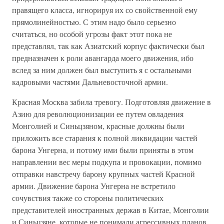
правящего класса, игнорируя их со свойственной ему
прямолинейностью. С этим надо было серьезно
считаться, но особой угрозы факт этот пока не
представлял, так как Азиатский корпус фактически был
предназначен к роли авангарда моего движения, ибо
вслед за ним должен был выступить я с остальными
кадровыми частями Дальневосточной армии.
Красная Москва забила тревогу. Подготовляя движение в
Азию для революционизации ее путем овладения
Монголией и Синьцзяном, красные должны были
приложить все старания к полной ликвидации частей
барона Унгерна, и потому ими были приняты в этом
направлении вес меры подкупа и провокации, помимо
отправки навстречу барону крупных частей Красной
армии. Движение барона Унгерна не встретило
сочувствия также со стороны политических
представителей иностранных держав в Китае, Монголии
и Синьцзяне, которые не понимали агрессивных планов