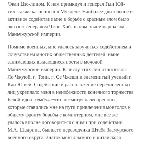
Чжан Цзо-лином. К нам примкнул и генерал Гын Юй-
тин, также казненный в Мукдене. Наиболее длительное и
активное содействие мне в борьбе с красным злом было
оказано генералом Чжан Хай-пыном, ныне маршалом
Маньчжурской империи.
Помимо военных, мне удалось заручиться содействием и
сочувствием многих общественных деятелей, ныне
занимающих выдающиеся посты в молодой
Маньчжурской империи. К числу этих лиц относятся: г.
Ло Чжуюй, г. Тонн, г. Се Чжеши и знаменитый ученый г.
Каи Ю-вей. Содействие и расположение перечисленных
лиц укрепляло меня в неизбежности конечного торжества
Белой идеи, тем
более
что, несмотря на
вес
препоны,
которые ставились мне на пути привлечения монголов к
общему фронту борьбы с коминтерном, мне все же
удалось вполне договориться с ними при содействии
М.А. Шадрина, бывшего переводчика Штаба Заамурского
военного округа. Знаток монгольского и китайского