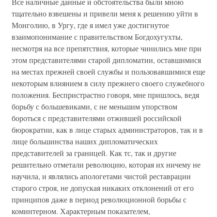
Все наличные данные и обстоятельства были мною
тщательно взвешены и привели меня к решению уйти в
Монголию, в Ургу, где я имел уже достигнутое
взаимопонимание с правительством Богдохугухты,
несмотря на все препятствия, которые чинились мне при
этом представителями старой дипломатии, оставшимися
на местах прежней своей службы и пользовавшимися еще
некоторым влиянием в силу прежнего своего служебного
положения. Беспристрастно говоря, мне пришлось, ведя
борьбу с большевиками, с не меньшим упорством
бороться с представителями отжившей российской
бюрократии, как в лице старых администраторов, так и в
лице большинства наших дипломатических
представителей за границей. Как тс, так и другие
решительно отметали революцию, которая их ничему не
научила, и являлись апологетами чистой реставрации
старого строя, не допуская никаких отклонений от его
принципов даже в период революционной борьбы с
коминтерном. Характерным показателем,