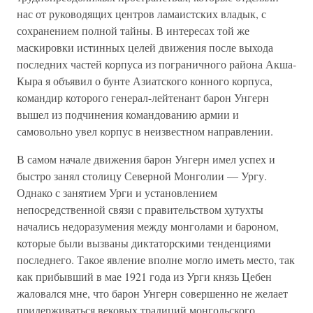
нас от руководящих центров ламаистских владык, с
сохранением полной тайны. В интересах той же
маскировки истинных целей движения после выхода
последних частей корпуса из пограничного района Акша-
Кыра я объявил о бунте Азиатского конного корпуса,
командир которого генерал-лейтенант барон Унгерн
вышел из подчинения командованию армии и
самовольно увел корпус в неизвестном направлении.
В самом начале движения барон Унгерн имел успех и
быстро занял столицу Северной Монголии — Ургу.
Однако с занятием Урги и установлением
непосредственной связи с правительством хутухты
начались недоразумения между монголами и бароном,
которые были вызваны диктаторскими тенденциями
последнего. Такое явление вполне могло иметь место, так
как прибывший в мае 1921 года из Урги князь Цебен
жаловался мне, что барон Унгерн совершенно не желает
придерживаться вековых традиций монгольского