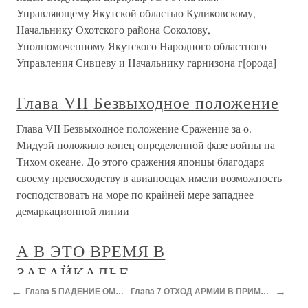
Управляющему Якутской областью Куликовскому,
Начальнику Охотского района Соколову,
Уполномоченному Якутского Народного областного
Управления Сивцеву и Начальнику гарнизона г[орода]
Глава VII Безвыходное положение
Глава VII Безвыходное положение Сражение за о.
Мидуэй положило конец определенной фазе войны на
Тихом океане. До этого сражения японцы благодаря
своему превосходству в авианосцах имели возможность
господствовать на море по крайней мере западнее
демаркационной линии
А В ЭТО ВРЕМЯ В
ЗАБАЙКАЛЬЕ…
←
→
Глава 5 ПАДЕНИЕ ОМСКА
Глава 7 ОТХОД АРМИИ В ПРИМОРЬЕ
А В ЭТО ВРЕМЯ В ЗАБАЙКАЛЬЕ… Ликвидация