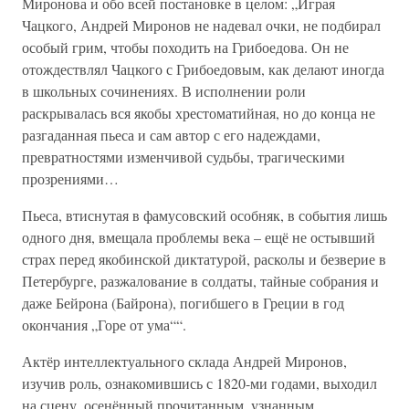
Миронова и обо всей постановке в целом: „Играя
Чацкого, Андрей Миронов не надевал очки, не подбирал
особый грим, чтобы походить на Грибоедова. Он не
отождествлял Чацкого с Грибоедовым, как делают иногда
в школьных сочинениях. В исполнении роли
раскрывалась вся якобы хрестоматийная, но до конца не
разгаданная пьеса и сам автор с его надеждами,
превратностями изменчивой судьбы, трагическими
прозрениями…
Пьеса, втиснутая в фамусовский особняк, в события лишь
одного дня, вмещала проблемы века – ещё не остывший
страх перед якобинской диктатурой, расколы и безверие в
Петербурге, разжалование в солдаты, тайные собрания и
даже Бейрона (Байрона), погибшего в Греции в год
окончания „Горе от ума““.
Актёр интеллектуального склада Андрей Миронов,
изучив роль, ознакомившись с 1820-ми годами, выходил
на сцену, осенённый прочитанным, узнанным,