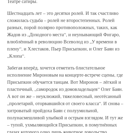
Театре сатиры.
Шестнадцать лет – это десятки ролей. И так счастливо
сложилась судьба – ролей не второстепенных. Ролей
разных, порой полярно противоположных, таких, как
Жадов из „Доходного места“, и неунывающий Фигаро,
влюблённый в революцию Всеволод из „У времени в
плену“, и Хлестаков, Пьер Присыпкин, и Олег Баян из
„Клопа“.
Забегая вперёд, хочется отметить блистательное
исполнение Мироновым на концерте-встрече сцены, где
Присыпкин обучается танцам. Вот Миронов – лёгкий и
пластичный, „самородок из домовладельцев“ Олег Баян.
А вот он же – неуклюжий, тяжеловесный, неотёсанный
„пролетарий, оторвавшийся от своего класса“. И снова –
хитроватый пройдоха Баян с полуумильной,
полунасмешливой улыбкой и острым взглядом. И тут же
– тупой, ухмыляющийся Присыпкин, в помутнённых
глазах которого одно лишь животное довольство.