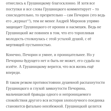
отнеслись к Грушницкому благосклонно. И хотя все
поступки и все слова Грушницкого комментирует – то
снисходительно, то презрительно – сам Печорин (это ведь
его „журнал“!), тем не менее Андрей Миронов упрямо
защищает Грушницкого от иронии и насмешек. Ведь не
Грушницкий же повинен в том, что его торопливая
молодость столкнулась с этой усталой душой, с её
мертвящей пустынностью.
Конечно, Печорин и умнее, и проницательнее. Но у
Печорина будущего нет и быть не может, его судьба на
излёте. А Грушницкому верится, что вся жизнь ещё
впереди.
В таком резком противостоянии душевной распахнутости
Грушницкого и глухой замкнутости Печорина,
мальчишеской бравады одного и непроницаемого
спокойствия другого вся история злополучного поединка
становится фатально неизбежной. Грушницкий целится