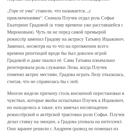
„Горе от ума“ ставили, что называется, „с
приключениями“. Сначала Плучек отдал роль Софьи
Екатерине Градовой (к тому времени уже расставшейся с
Мироновым). Чуть ли не перед самой премьерой
режиссёр заменил Градову на актрису Татьяну Ицыкович.
Заменил, несмотря на то что на протяжении всего
времени репетиций вроде бы был доволен игрой
Градовой и даже хвалил её. Сама Татьяна изначально
репетировала роль служанки Лизы, когда Плучек
поменял актрис местами, Градова играть Лизу отказалась,
считая, что не справилась бы с ней.
Многие видели причину столь внезапной перестановки в
чувствах, которые якобы испытывал Плучек к Ицыкович,
но находились и такие, кто замечал несовпадение
режиссёрской и актёрской трактовки роли Софьи. Плучек
делал ставку на эмоции, а Градова уповала на интеллект.
Они заранее решили с Андреем (развод не помешал их