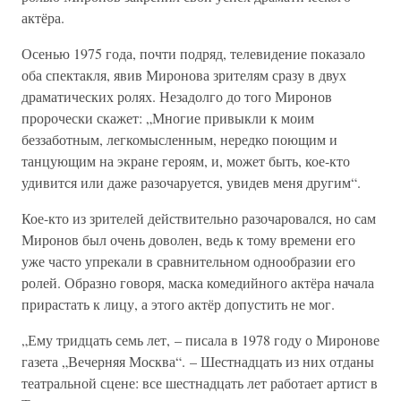
актёра.
Осенью 1975 года, почти подряд, телевидение показало
оба спектакля, явив Миронова зрителям сразу в двух
драматических ролях. Незадолго до того Миронов
пророчески скажет: „Многие привыкли к моим
беззаботным, легкомысленным, нередко поющим и
танцующим на экране героям, и, может быть, кое-кто
удивится или даже разочаруется, увидев меня другим“.
Кое-кто из зрителей действительно разочаровался, но сам
Миронов был очень доволен, ведь к тому времени его
уже часто упрекали в сравнительном однообразии его
ролей. Образно говоря, маска комедийного актёра начала
прирастать к лицу, а этого актёр допустить не мог.
„Ему тридцать семь лет, – писала в 1978 году о Миронове
газета „Вечерняя Москва“. – Шестнадцать из них отданы
театральной сцене: все шестнадцать лет работает артист в