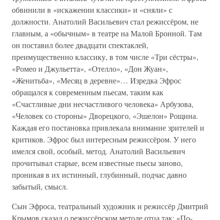
обвинили в «искажении классики» и «сняли» с
должности. Анатолий Васильевич стал режиссёром, не
главным, а «обычным» в театре на Малой Бронной. Там
он поставил более двадцати спектаклей,
преимущественно классику, в том числе «Три сёстры»,
«Ромео и Джульетта», «Отелло», «Дон Жуан»,
«Женитьба», «Месяц в деревне»… Изредка Эфрос
обращался к современным пьесам, таким как
«Счастливые дни несчастливого человека» Арбузова,
«Человек со стороны» Дворецкого, «Эшелон» Рощина.
Каждая его постановка привлекала внимание зрителей и
критиков. Эфрос был интересным режиссёром. У него
имелся свой, особый, метод. Анатолий Васильевич
прочитывал старые, всем известные пьесы заново,
проникая в их истинный, глубинный, подчас давно
забытый, смысл.
Сын Эфроса, театральный художник и режиссёр Дмитрий
Крымов сказал о режиссёрском методе отца так: «По-