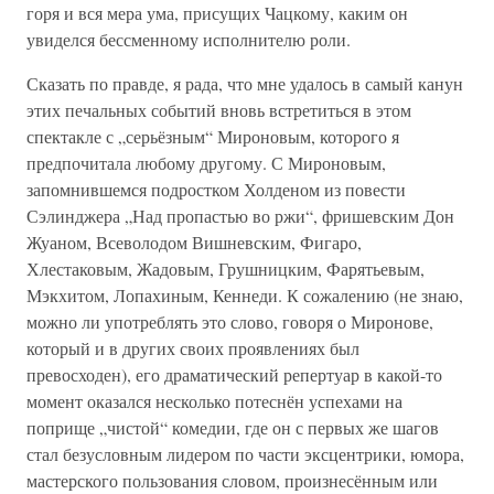
горя и вся мера ума, присущих Чацкому, каким он
увиделся бессменному исполнителю роли.
Сказать по правде, я рада, что мне удалось в самый канун
этих печальных событий вновь встретиться в этом
спектакле с „серьёзным“ Мироновым, которого я
предпочитала любому другому. С Мироновым,
запомнившемся подростком Холденом из повести
Сэлинджера „Над пропастью во ржи“, фришевским Дон
Жуаном, Всеволодом Вишневским, Фигаро,
Хлестаковым, Жадовым, Грушницким, Фарятьевым,
Мэкхитом, Лопахиным, Кеннеди. К сожалению (не знаю,
можно ли употреблять это слово, говоря о Миронове,
который и в других своих проявлениях был
превосходен), его драматический репертуар в какой-то
момент оказался несколько потеснён успехами на
поприще „чистой“ комедии, где он с первых же шагов
стал безусловным лидером по части эксцентрики, юмора,
мастерского пользования словом, произнесённым или