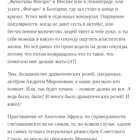
„Женитьбы Фигаро“ в Москве или в Ленинграде, или
успех „Фигаро“ в Болгарии, где зал стоял в конце и
кричал. Успех мой в отдельных концертах. Ощущение
популярности, когда не дают сесть в автобус, или
бесчисленное количество людей тянут к тебе руки, и ты
себя можешь в какую-то секунду ощутить властителем
жизни. Но всё равно это происходило на долю секунды,
потому что потом возвращалось что-то такое, что
помогало мне дальше жить»[47] .
Увы, большинство драматических ролей, сыгранных
актёром Андреем Мироновым, в наши дни мало кто
помнит. Или, так будет точнее, – помнят далеко не все. А
ведь было, было! И много было драматических ролей! И
каких!
Приглашение от Анатолия Эфроса, по справедливости
считавшимся если не самым, то, во всяком случае, одним
из самых лучших театральных режиссёров Советского
Союза, не могло не обрадовать Миронова.