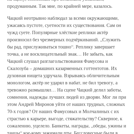
продуманным. Так мне, по крайней мере, казалось.
Чацкий неотрывно наблюдал за всеми окружающими,
ужасаясь пустоте, суетности их существования. Сам он
чужд суете. Популярные хлёсткие реплики актёр
произносил без чрезмерных подчёркиваний. „Служить
бы рад, прислуживаться тошно“. Реплику завершает
точка, а не восклицательный знак… Не забыть, как
Чацкий слушал разглагольствования Фамусова и
Скалозуба – домашних казарменных готтентотов. Их
духовная нищета удручала. Взрываясь обличительным
монологом, актёр не ударял в набат, не бил тревогу, а
тревожно размышлял… На сцене Чацкий делил заботы,
сомнения, надежды лучших людей из дворян. Мог ли при
этом Андрей Миронов уйти от наших трудных, сложных
70-х годов? От наших Фамусовых и Молчалиных с их
страстью к карьере, выгоде, стяжательству? Скверное, к
сожалению, уцелело. Банкеты, награды, „обеды, ужины и
танцы“ кое-кому зажимали рты. Бессловесные были в