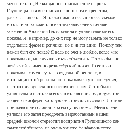
менее тепло. „Неожиданное приглашение на роль
Грушницкого я воспринял с восторгом и трепетом, –
рассказывал он. – Я плохо помню весь процесс съёмок,
но отлично запомнились отдельные, очень точные
замечания Анатолия Васильевича и удивительные его
показы. Я, например, до сих пор не могу забыть не только
отдельные фразы и реплики, но и интонации. Почему так
важен был его показ? Я ведь не очень люблю, когда мне
показывают, мне лучше что-то объяснить. Но это был не
актёрский, а именно режиссёрский показ. То есть он
показывал самую суть – в отдельной реплике, в
интонации этой реплики он показывал суть поведения,
настроения, душевного состояния героя. И это было
удивительно в стиле всего спектакля в целом, в духе той
общей атмосферы, которую он стремился создать. И стиль
понимался не головой, а всем существом… Меня очень
увлекла его затея преодолеть выработанный нашей
средней школой стереотип восприятия Грушницкого как
самовлюблённого, не очень умного фанфаронистого