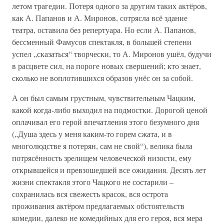
летом трагедии. Потеря одного за другим таких актёров,
как А. Папанов и А. Миронов, сотрясла всё здание
театра, оставила без репертуара. Но если А. Папанов,
бессменный Фамусов спектакля, в большей степени
успел „сказаться“ творчески, то А. Миронов ушёл, будучи
в расцвете сил, на пороге новых свершений; кто знает,
сколько не воплотившихся образов унёс он за собой.
А он был самым грустным, чувствительным Чацким,
какой когда-либо выходил на подмостки. Дорогой ценой
оплачивал его герой впечатления этого безумного дня
(„Душа здесь у меня каким-то горем сжата, и в
многолюдстве я потерян, сам не свой“), велика была
потрясённость зрелищем человеческой низости, ему
открывшейся и превзошедшей все ожидания. Десять лет
жизни спектакля этого Чацкого не состарили –
сохранилась вся свежесть красок, вся острота
проживания актёром предлагаемых обстоятельств
комедии, далеко не комедийных для его героя, вся мера