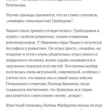
Репетилова.
Плучек однажды признается, что он ставил спектакль,
„опьяняясь гениальностью Грибоедова“.
Чацкого было принято отождествлять с Грибоедовым и
играть с налётом романтики, этаким пламенным
революционером. У Миронова образ Чацкого получился
без пафоса и романтики. Он играл просто, спокойно, но
искренне и оттого очень убедительно, играл умного и
порядочного человека, волею судьбы оказавшегося в
окружении подлецов всех мастей. Постановка вообще
получилась очень актуальной, современной, особенно с
учётом того, что вышла она в самый канун юбилея
Генерального секретаря Леонида Брежнева, когда
создавалось впечатление, что буквально вся страна
рассыпается в славословиях своему „вождю“.
Известный театровед Любовь Фрейдкина писала об игре