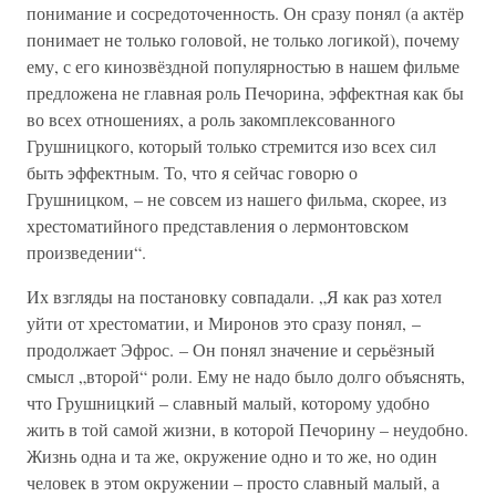
понимание и сосредоточенность. Он сразу понял (а актёр
понимает не только головой, не только логикой), почему
ему, с его кинозвёздной популярностью в нашем фильме
предложена не главная роль Печорина, эффектная как бы
во всех отношениях, а роль закомплексованного
Грушницкого, который только стремится изо всех сил
быть эффектным. То, что я сейчас говорю о
Грушницком, – не совсем из нашего фильма, скорее, из
хрестоматийного представления о лермонтовском
произведении“.
Их взгляды на постановку совпадали. „Я как раз хотел
уйти от хрестоматии, и Миронов это сразу понял, –
продолжает Эфрос. – Он понял значение и серьёзный
смысл „второй“ роли. Ему не надо было долго объяснять,
что Грушницкий – славный малый, которому удобно
жить в той самой жизни, в которой Печорину – неудобно.
Жизнь одна и та же, окружение одно и то же, но один
человек в этом окружении – просто славный малый, а