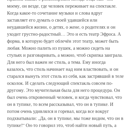
моему, он везде, где человек переживает на спектакле.
Когда какое-то сочетание музыки и слова вдруг
заставляет его думать о своей удавшейся или
неудавшейся жизни, о детях, о жене, о родителях и он
уходит грустно-радостный… Это и есть театр Эфроса. А
форма, в которую будет облечён этот театр, может быть
любая. Можно палить из пушек, а можно сидеть на
стульях и разговаривать, а можно, чтоб скрипка заиграла.
Для него был важен не стиль, а тема. Ему иногда
казалось, что стиль начинает над ним властвовать, и он
старался вынуть этот стиль из себя, как застрявший в теле
осколок. И сделать следующий спектакль совсем по-
другому. Это мучительная была для него процедура. Он
был очень откровенный человек, и когда чувствовал, что
он в тупике, то всем рассказывал, что он в тупике. И
потом очень удивлялся и горевал, когда все вокруг
подхватывали: „Да, он в тупике, мы тоже видим, что он в
тупике!“ Он-то говорил это, чтоб найти новый путь, а