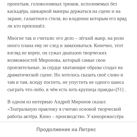
пропетым, головоломных трюков, исполняемых без
каскадёра, шикарной манеры держаться на сцене и на
экране, галантного стиля, во владении которым его вряд
ли кто превзошёл.
Многие так и считали: его дело – лёгкий жанр, на роли
иного плана ему не след и замахиваться. Конечно, этот
взгляд не верен, он сужал диапазон творческих
возможностей Миронова, который самые свои
пронзительные, за сердце хватающие образы создал на
драматической сцене. Но хотелось сказать своё слово и
там и там, всюду поспеть, не упустить не одного шанса
сыграть что-либо, в чём есть хоть крупица правды»[51] .
В одном из интервью Андрей Миронов сказал:
«Театральную практику я считаю основой творческой
работы актёра. Кино – производство. У кинорежиссёра
масса производственных дел по фильму. У него нет
Продолжение на Литрес
возможности последовательно работать с актёром.