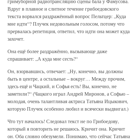
гримуборной радиотрансляцию сцены бала у Фамусова.
Вдруг в плавное и слитное течение грибоедовского
текста ворвался раздражённый вопрос Пельтцер: „Куда
мне идти“? Плучек недовольным голосом, потому что
прервалась репетиция, ответил, что идти она может куда
захочет.
Она ещё более раздражённо, вызывающе даже
спрашивает: „А куда мне сесть?“
Он, взорвавшись, отвечает: „Ну, конечно, вы должны
быть в центре, а остальные – вокруг… Между прочим,
здесь ещё и Чацкий, и Софья есть! Вы, конечно, не
заметили?“ (Чацкого играл Андрей Миронов, а Софью –
молодая, очень талантливая актриса Татьяна Ицыкович,
которую Плучек особенно любил и всячески выдвигал.)
Что тут началось! Следовал текст не по Грибоедову,
который я повторить не решаюсь. Кричит она. Кричит
он. Оба словно обезумели. Понимаю, что сейчас Татьяна