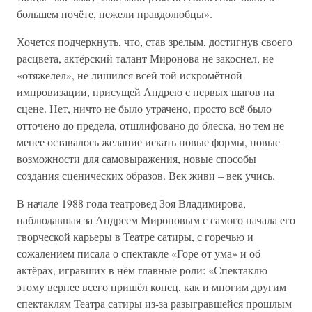
большем почёте, нежели правдолюбцы».
Хочется подчеркнуть, что, став зрелым, достигнув своего
расцвета, актёрский талант Миронова не закоснел, не
«отяжелел», не лишился всей той искромётной
импровизации, присущей Андрею с первых шагов на
сцене. Нет, ничто не было утрачено, просто всё было
отточено до предела, отшлифовано до блеска, но тем не
менее оставалось желание искать новые формы, новые
возможности для самовыражения, новые способы
создания сценических образов. Век живи – век учись.
В начале 1988 года театровед Зоя Владимирова,
наблюдавшая за Андреем Мироновым с самого начала его
творческой карьеры в Театре сатиры, с горечью и
сожалением писала о спектакле «Горе от ума» и об
актёрах, игравших в нём главные роли: «Спектаклю
этому вернее всего пришёл конец, как и многим другим
спектаклям Театра сатиры из-за разыгравшейся прошлым