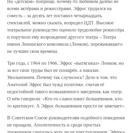
На «детском» поприще, почему-то любимом далёко не
всеми актёрами и режиссёрами, Эфрос трудился на
совесть – за десять лет поставил четырнадцать
спектаклей, можно сказать, возродил ЦДТ. Высокое
театральное руководство оценило трудолюбие режиссёра
и поручило ему возрождение другого театра – Театра
имени Ленинского комсомола (Ленком), переживавшего
не лучшие свои времена.
Три года, с 1964 по 1966, Эфрос «вытягивал» Ленком, но
за все свои труды был не поощрён, а наказан.
Увольнением. Почему так случилось? Дело в том, что
Анатолий Эфрос был чужд политике, считая её
недостойной такого возвышенного заведения, как театр.
О нём говорили: «Кто-то славословит большевиков, кто-
то критикует. А Эфрос большевиков просто не замечает».
В Советском Союзе руководителям подобного поведения
не прощали. Аполитичность и среди простых
тружеников считалась чуть ли не преступлением. Эфроса