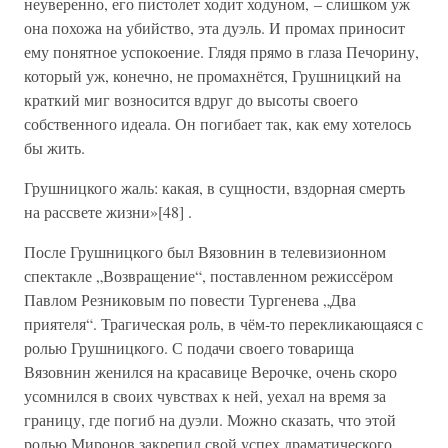
неуверенно, его пистолет ходит ходуном, – слишком уж
она похожа на убийство, эта дуэль. И промах приносит
ему понятное успокоение. Глядя прямо в глаза Печорину,
который уж, конечно, не промахнётся, Грушницкий на
краткий миг возносится вдруг до высоты своего
собственного идеала. Он погибает так, как ему хотелось
бы жить.
Грушницкого жаль: какая, в сущности, вздорная смерть
на рассвете жизни»[48] .
После Грушницкого был Вязовнин в телевизионном
спектакле „Возвращение“, поставленном режиссёром
Павлом Резниковым по повести Тургенева „Два
приятеля“. Трагическая роль, в чём-то перекликающаяся с
ролью Грушницкого. С подачи своего товарища
Вязовнин женился на красавице Верочке, очень скоро
усомнился в своих чувствах к ней, уехал на время за
границу, где погиб на дуэли. Можно сказать, что этой
ролью Миронов закрепил свой успех драматического