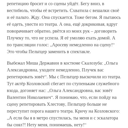
репетицию бросит и со сцены уйдёт. Бегу вниз, в
вестибюль, чтобы её встретить. Схватила с вешалки своё
и её пальто. Жду. Она спускается. Тоже бегом. Я пытаюсь
её одеть, увести из театра. А она, ещё докрикивая, вдруг
поворачивает обратно, рвётся из моих рук – договорить
Плучеку то, что не успела. Я её умоляю ехать домой. А
по трансляции голос: „Аросеву немедленно на сцену!“
Это чтобы Пельтцер заменить в спектакле.
Выбежал Миша Державин в костюме Скалозуба: „Ольга
Александровна, уходите немедленно, Плучек вас
репетировать зовёт“. Мы с Пельтцер выскочили из театра.
Тут актёр Козловский сбегает по ступенькам служебного
входа, догоняет нас: „Ольга Александровна, вас зовёт
Валентин Николаевич“. Я понимаю, что, если пойду на
сцену репетировать Хлестову, Пельтцер больше не
переступит порога нашего театра. Кричу на Козловского:
„А если бы я в метро спустилась, ты меня и с эскалатора
бы снял?! Нету меня, понимаешь, нету!“