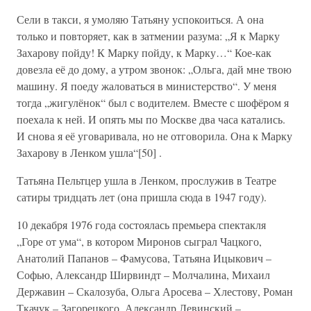
Сели в такси, я умоляю Татьяну успокоиться. А она
только и повторяет, как в затмении разума: „Я к Марку
Захарову пойду! К Марку пойду, к Марку…“ Кое-как
довезла её до дому, а утром звонок: „Ольга, дай мне твою
машину. Я поеду жаловаться в министерство“. У меня
тогда „жигулёнок“ был с водителем. Вместе с шофёром я
поехала к ней. И опять мы по Москве два часа катались.
И снова я её уговаривала, но не отговорила. Она к Марку
Захарову в Ленком ушла“[50] .
Татьяна Пельтцер ушла в Ленком, прослужив в Театре
сатиры тридцать лет (она пришла сюда в 1947 году).
10 декабря 1976 года состоялась премьера спектакля
„Горе от ума“, в котором Миронов сыграл Чацкого,
Анатолий Папанов – Фамусова, Татьяна Ицыкович –
Софью, Александр Ширвиндт – Молчалина, Михаил
Державин – Скалозуба, Ольга Аросева – Хлестову, Роман
Ткачук – Загорецкого, Александр Левинский –