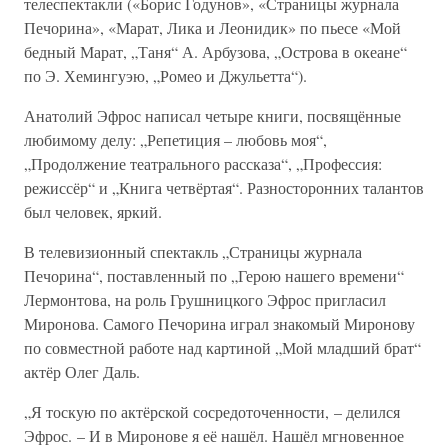
телеспектакли («Борис Годунов», «Страницы журнала
Печорина», «Марат, Лика и Леонидик» по пьесе «Мой
бедный Марат, „Таня“ А. Арбузова, „Острова в океане“
по Э. Хемингуэю, „Ромео и Джульетта“).
Анатолий Эфрос написал четыре книги, посвящённые
любимому делу: „Репетиция – любовь моя“,
„Продолжение театрального рассказа“, „Профессия:
режиссёр“ и „Книга четвёртая“. Разносторонних талантов
был человек, яркий.
В телевизионный спектакль „Страницы журнала
Печорина“, поставленный по „Герою нашего времени“
Лермонтова, на роль Грушницкого Эфрос пригласил
Миронова. Самого Печорина играл знакомый Миронову
по совместной работе над картиной „Мой младший брат“
актёр Олег Даль.
„Я тоскую по актёрской сосредоточенности, – делился
Эфрос. – И в Миронове я её нашёл. Нашёл мгновенное