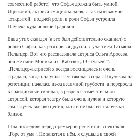
совместной работе), что Софья должна быть умной.
Ицыкович, актриса эмоциональная, с так называемой
„открытой“ подачей роли, в роли Софьи устроила
Плучека куда больше Градовой.
Едва утих скандал (а это был действительно скандал) с
ролью Софьи, как разгорелся другой, с участием Татьяны
Пельтцер. Вот что рассказывала актриса Ольга Аросева,
она же пани Моника из „Кабачка „13 стульев““:
„Пельтцер-актрисой я всегда восхищалась и очень
страдала, когда она ушла. Пустяковая ссора с Плучеком на
репетиции началась из-за взаимной грубости, а переросла
в грандиозный скандал, в разрыв с замечательной
актрисой, которая театру была очень нужна и которую
сам Плучек высоко ценил, хотя и не был ей творчески
близок.
Шла последняя перед премьерой репетиция спектакля
„Горе от ума“. Не занятая в нём, я слушала в своей