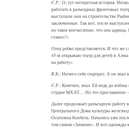
C.Р.
: О, тут интересная история. Неск
работать в разъездных фронтовых теат
выступали они на строительстве Рыбин
заключенные. Так вот, после выступл
но такое впечатление, что она царица.
ставил?»
Отец робко представляется. И что же 
45-м открываю театр для детей в Алма
на работу».
B.К.
: Ничего себе сюрприз. А он знал 
C.Р.
: Конечно, знал. Ей ведь до войны
студии МХАТ… Но это приглашение – о
Далее продолжает разъездную работу в
Центрального Дома культуры железно
Осиповна Кнебель. Начались уже посл
том самом «Зачмоне». И вот однажды к