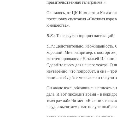
правительственная телеграмма!»
Оказалось, от ЦК Компартии Казахстан
постановку спектакля «Снежная короле
юношества».
B.К.
: Теперь уже сюрприз настоящий!
C.Р.
: Действительно, неожиданность. О
хороший. Мне, например, с восторгом 
же отец прощался с Натальей Ильиничн
Сделайте пьесу для нашего театра. О 
неуверенно, что попробует, а она – тре
напишите! Дайте мне слово и получите
Он аванс взял, обязавшись написать в 
дела. И вот проходит время – в коридо
телеграмма!» Читает: «В связи с неис
в суд и вычитаем с вас полученный ава
Тогда он садится и пишет «Ее друзья».