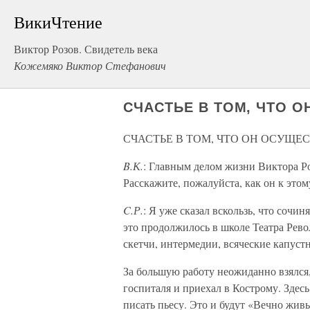
ВикиЧтение
Виктор Розов. Свидетель века
Кожемяко Виктор Стефанович
СЧАСТЬЕ В ТОМ, ЧТО 
СЧАСТЬЕ В ТОМ, ЧТО ОН ОСУЩЕ
B.К.
: Главным делом жизни Виктора Роз
Расскажите, пожалуйста, как он к это
C.Р.
: Я уже сказал вскользь, что сочин
это продолжилось в школе Театра Рево
скетчи, интермедии, всяческие капуст
За большую работу неожиданно взялся, 
госпиталя и приехал в Кострому. Здес
писать пьесу. Это и будут «Вечно живы