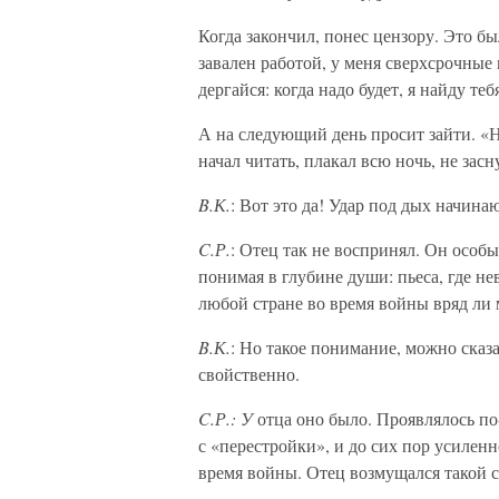
Когда закончил, понес цензору. Это бы
завален работой, у меня сверхсрочные
дергайся: когда надо будет, я найду теб
А на следующий день просит зайти. «Ну
начал читать, плакал всю ночь, не за
B.К.
: Вот это да! Удар под дых начин
C.Р.
: Отец так не воспринял. Он особ
понимая в глубине души: пьеса, где н
любой стране во время войны вряд ли 
B.К.
: Но такое понимание, можно сказ
свойственно.
C.Р.: У
отца оно было. Проявлялось по-
с «перестройки», и до сих пор усилен
время войны. Отец возмущался такой 