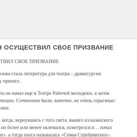
ОН ОСУЩЕСТВИЛ СВОЕ ПРИЗВАНИЕ
СТВИЛ СВОЕ ПРИЗВАНИЕ
ова стала литература для театра – драматургия.
му пришел.
ять он начал еще в Театре Рабочей молодежи, а затем
люции. Сочинения были, конечно, не очень серьезные:
ники.
когда, вернувшись с того света, вышел из казанского
ь он более или менее оклемался, осмотрелся и… начал
е», а тогда пьеса называлась «Семья Серебрянских».