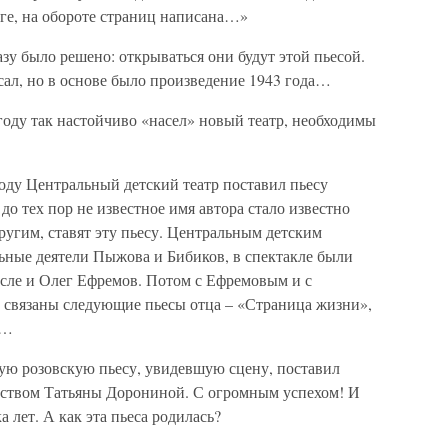
иге, на обороте страниц написана…»
зу было решено: открываться они будут этой пьесой.
сал, но в основе было произведение 1943 года…
6 году так настойчиво «насел» новый театр, необходимы
 году Центральный детский театр поставил пьесу
до тех пор не известное имя автора стало известно
 другим, ставят эту пьесу. Центральным детским
ьные деятели Пыжова и Бибиков, в спектакле были
исле и Олег Ефремов. Потом с Ефремовым и с
 связаны следующие пьесы отца – «Страница жизни»,
»…
рвую розовскую пьесу, увидевшую сцену, поставил
ством Татьяны Дорониной. С огромным успехом! И
а лет. А как эта пьеса родилась?