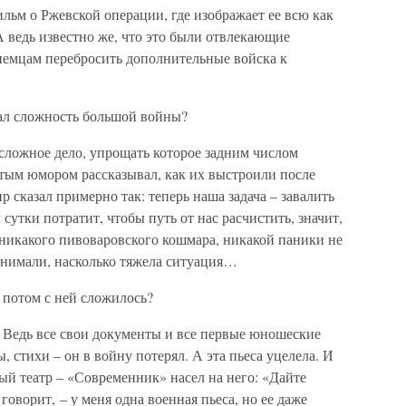
льм о Ржевской операции, где изображает ее всю как
А ведь известно же, что это были отвлекающие
 немцам перебросить дополнительные войска к
мал сложность большой войны?
и сложное дело, упрощать которое задним числом
атым юмором рассказывал, как их выстроили после
 сказал примерно так: теперь наша задача – завалить
 сутки потратит, чтобы путь от нас расчистить, значит,
никакого пивоваровского кошмара, никакой паники не
понимали, насколько тяжела ситуация…
к потом с ней сложилось?
. Ведь все свои документы и все первые юношеские
, стихи – он в войну потерял. А эта пьеса уцелела. И
вый театр – «Современник» насел на него: «Дайте
 говорит, – у меня одна военная пьеса, но ее даже