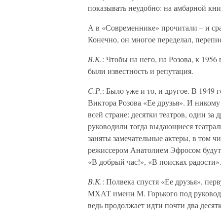
показывать неудобно: на амбарной кн
А в «Современнике» прочитали – и сра
Конечно, он многое переделал, перепи
B.К.
: Чтобы на него, на Розова, к 195
были известность и репутация.
C.Р.
: Было уже и то, и другое. В 1949
Виктора Розова «Ее друзья». И никому 
всей стране: десятки театров, один за
руководили тогда выдающиеся театрал
заняты замечательные актеры, в том ч
режиссером Анатолием Эфросом будут
«В добрый час!», «В поисках радости
B.К.
: Полвека спустя «Ее друзья», пе
МХАТ имени М. Горького под руковод
ведь продолжает идти почти два десятк