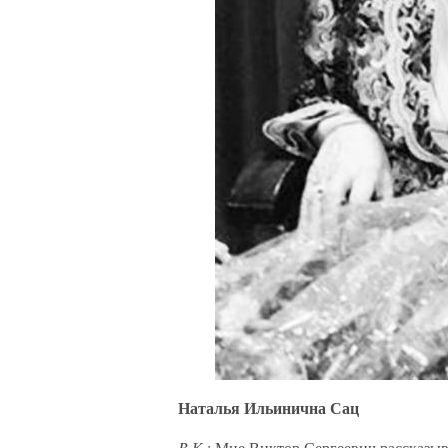
Наталья Ильинична Сац
B.К.
: Мне Виктор Сергеевич рассказыв