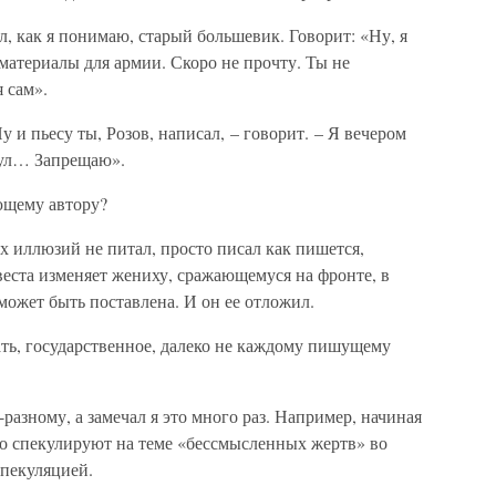
л, как я понимаю, старый большевик. Говорит: «Ну, я
 материалы для армии. Скоро не прочту. Ты не
я сам».
 и пьесу ты, Розов, написал, – говорит. – Я вечером
снул… Запрещаю».
ающему автору?
ых иллюзий не питал, просто писал как пишется,
евеста изменяет жениху, сражающемуся на фронте, в
может быть поставлена. И он ее отложил.
ать, государственное, далеко не каждому пишущему
разному, а замечал я это много раз. Например, начиная
но спекулируют на теме «бессмысленных жертв» во
спекуляцией.