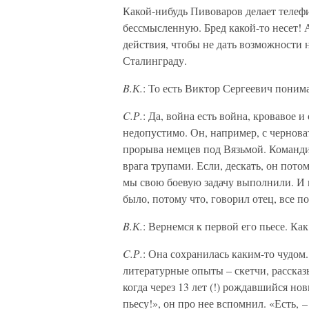
Какой-нибудь Пивоваров делает телефи
бессмысленную. Бред какой-то несет! 
действия, чтобы не дать возможности
Сталинграду.
B.К.
: То есть Виктор Сергеевич пони
C.Р.
: Да, война есть война, кровавое 
недопустимо. Он, например, с чернов
прорыва немцев под Вязьмой. Командир
врага трупами. Если, дескать, он потом
мы свою боевую задачу выполнили. И 
было, потому что, говорил отец, все 
B.К.
: Вернемся к первой его пьесе. Ка
C.Р.
: Она сохранилась каким-то чудом
литературные опыты – скетчи, рассказы
когда через 13 лет (!) рождавшийся но
пьесу!», он про нее вспомнил. «Есть, –