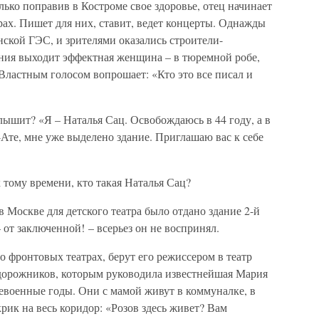
олько поправив в Костроме свое здоровье, отец начинает
рах. Пишет для них, ставит, ведет концерты. Однажды
ской ГЭС, и зрителями оказались строители-
ения выходит эффектная женщина – в тюремной робе,
 Властным голосом вопрошает: «Кто это все писал и
слышит? «Я – Наталья Сац. Освобождаюсь в 44 году, а в
-Ате, мне уже выделено здание. Приглашаю вас к себе
к тому времени, кто такая Наталья Сац?
 в Москве для детского театра было отдано здание 2-й
т заключенной! – всерьез он не воспринял.
о фронтовых театрах, берут его режиссером в театр
дорожников, которым руководила известнейшая Мария
евоенные годы. Они с мамой живут в коммуналке, в
рик на весь коридор: «Розов здесь живет? Вам