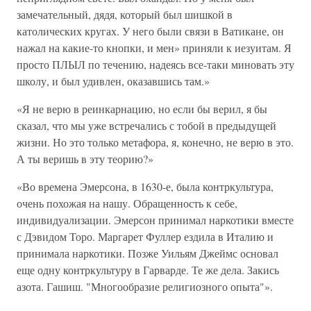
замечательный, дядя, который был шишкой в
католических кругах. У него были связи в Ватикане, он
нажал на какие-то кнопки, и мен» приняли к иезуитам. Я
просто ПЛЫЛ по течению, надеясь все-таки миновать эту
школу, и был удивлен, оказавшись там.»
«Я не верю в реинкарнацию, но если бы верил, я бы
сказал, что мы уже встречались с тобой в предыдущей
жизни. Но это только метафора, я, конечно, не верю в это.
А ты веришь в эту теорию?»
«Во времена Эмерсона, в 1630-е, была контркультура,
очень похожая на нашу. Обращенность к себе,
индивидуализации. Эмерсон принимал наркотики вместе
с Дэвидом Торо. Маргарет Фуллер ездила в Италию и
принимала наркотики. Позже Уильям Джеймс основал
еще одну контркультуру в Гарварде. Те же дела. Закись
азота. Гашиш. "Многообразие религиозного опыта"».