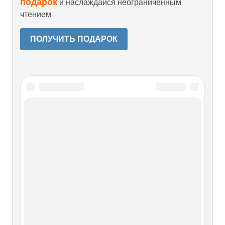
подарок
и наслаждайся неограниченным
чтением
ПОЛУЧИТЬ ПОДАРОК
Читайте также
«Игра смерти» / Game of Death
Другое название: «Игра со
смертью»
«Игра смерти» / Game of Death Другое название: «Игра со
смертью» Режиссёры: Само Хун Кам-Бо, Брюс
ЛиСценарист: Брюс ЛиОператор: Годфри