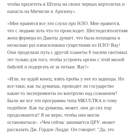
чтобы прилететь в Штаты на своих черных вертолетах и
напасть на Мичиган и Аризону».
«Мне нравятся все эти слухи про НЛО. Мне нравится,
что с людьми хоть что-то происходит. Шестидесятилетняя
жена фермера из Дакоты думает, что была похищена и
несколько раз изнасилована существами из НЛО! Bay!
Они проделали путь с другой планеты 8 тысячи световых
лет только для того, чтобы устроить оргию с этой милой
бабулей и подергать ее за титьки. Bay!»
«Или, на худой конец, взять пробы у нее из задницы. Но
все-таки, как ты думаешь, проводит ли государство
какие-то эксперименты по контролю над сознанием?
Были же все эти программы типа MKULTRA и тому
подобное. Как ты думаешь, может, они до сих пор
продолжаются? Я не верю, чтобы они могли
остановиться». «Чем сейчас занимается ЦРУ, может
рассказать Дж. Гордон Лидди. Он говорит: "Да, это