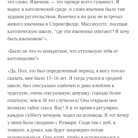
это слово. Язычник — это прежде всего гуманист. Я
вырос в католической среде, и слово язычник было там
худшим ругательством. Конечно я ни разу не встречал
живого язычника в Спрингфилде, Массачусетс, посещая
католическую школу, "(де эти язычники обитают? Я хочу
быть язычником"».
«Было ли что-то конкретное, что оттолкнуло тебя от
католицизма?»
«Да, Пол, это был определенный период, я могу точ-но
сказать, мне было 15–16 лет. Я тогда учился в средней
школе, был сексуально озабочен и дико влюблен в
чудесную, очень сексуальную девушку, гораздо более
опытную, чем я. И это случилось! Она открыла мне
великую тайну секса. Bay! А в то время я регулярно,
каждую субботу вечером, ходил на исповедь. В тот вечер
у меня было свидание с Розмари. Сидя там с ней, в
темноте, я думал, как будет лицемерно потом
исповедоваться. Они хотят, чтобы я исповедовался и