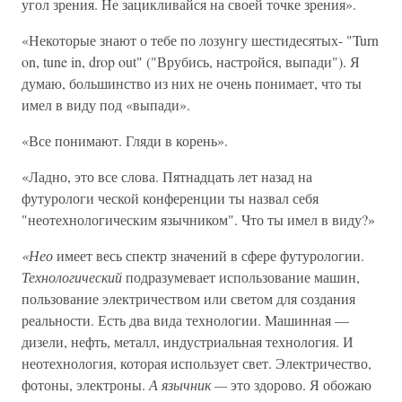
угол зрения. Не зацикливайся на своей точке зрения».
«Некоторые знают о тебе по лозунгу шестидесятых- "Turn
on, tune in, drop out" ("Врубись, настройся, выпади"). Я
думаю, большинство из них не очень понимает, что ты
имел в виду под «выпади».
«Все понимают. Гляди в корень».
«Ладно, это все слова. Пятнадцать лет назад на
футурологи ческой конференции ты назвал себя
"неотехнологическим язычником". Что ты имел в виду?»
«Нео
имеет весь спектр значений в сфере футурологии.
Технологический
подразумевает использование машин,
пользование электричеством или светом для создания
реальности. Есть два вида технологии. Машинная —
дизели, нефть, металл, индустриальная технология. И
неотехнология, которая использует свет. Электричество,
фотоны, электроны.
А язычник —
это здорово. Я обожаю