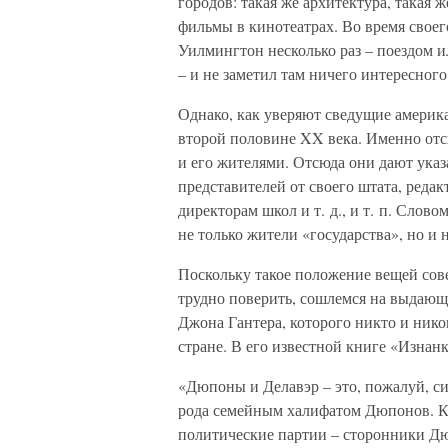
городов: такая же архитектура, такая ж
фильмы в кинотеатрах. Во время своег
Уилмингтон несколько раз – поездом 
– и не заметил там ничего интересного
Однако, как уверяют сведущие америка
второй половине XX века. Именно от
и его жителями. Отсюда они дают указ
представителей от своего штата, реда
директорам школ и т. д., и т. п. Сло
не только жители «государства», но и
Поскольку такое положение вещей сове
трудно поверить, сошлемся на выдаю
Джона Гантера, которого никто и нико
стране. В его известной книге «Изнан
«Дюпоны и Делавэр – это, пожалуй, 
рода семейным халифатом Дюпонов. Как
политические партии – сторонники Дю