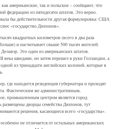
как американские, так и польские – сообщают, что
й федерацию из пятидесяти штатов. Это верно.
вовала бы действительности другая формулировка: США
 плюс «государство Дюпонов».
тысяч квадратных километров (всего в два раза
Польше) и насчитывает свыше 500 тысяч жителей.
 Делавэр. Это один из американских штатов.
 века шведами, он затем перешел в руки Голландии, а
 одной из тринадцати английских колоний, которые в
ь.
ер, где находится резиденция губернатора и проходят
ата. Фактическим же административным,
жное, промышленным центром является город
сь размещены дворцы семейства Дюпонов, тут
инимаются решения, касающиеся всего «государства».
собенно не отличается от остальных американских