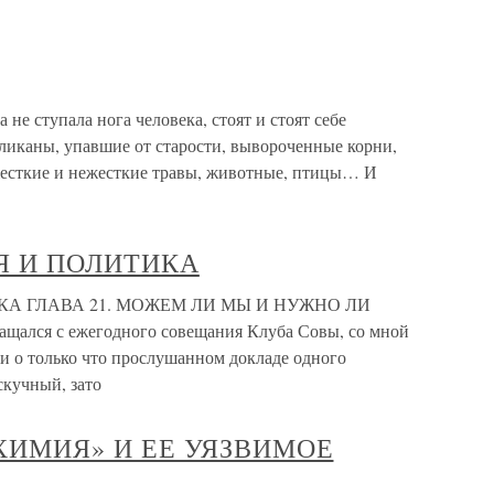
 не ступала нога человека, стоят и стоят себе
ликаны, упавшие от старости, вывороченные корни,
 жесткие и нежесткие травы, животные, птицы… И
Я И ПОЛИТИКА
КА ГЛАВА 21. МОЖЕМ ЛИ МЫ И НУЖНО ЛИ
ащался с ежегодного совещания Клуба Совы, со мной
и о только что прослушанном докладе одного
скучный, зато
 ХИМИЯ» И ЕЕ УЯЗВИМОЕ