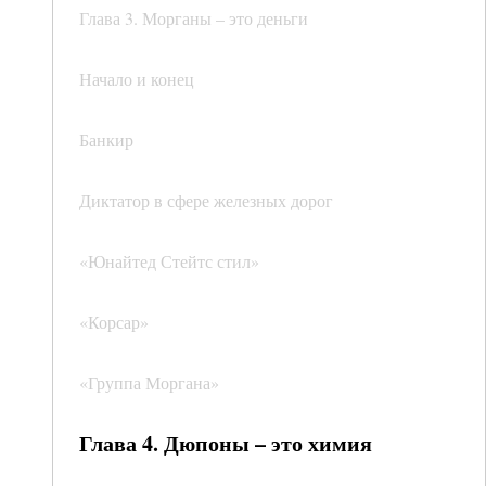
Глава 3. Морганы – это деньги
Начало и конец
Банкир
Диктатор в сфере железных дорог
«Юнайтед Стейтс стил»
«Корсар»
«Группа Моргана»
Глава 4. Дюпоны – это химия