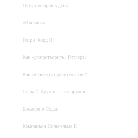
Пять долларов в день
«Идеолог»
Генри Форд II
Как «умиротворить» Гитлера?
Как свергнуть правительство?
Глава 7. Круппы – это оружие
Бисмарк и Седан
Компаньон Вильгельма II