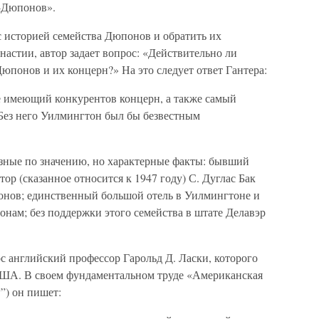
-Дюпонов».
с историей семейства Дюпонов и обратить их
стии, автор задает вопрос: «Действительно ли
юпонов и их концерн?» На это следует ответ Гантера:
 имеющий конкурентов концерн, а также самый
Без него Уилмингтон был бы безвестным
азные по значению, но характерные факты: бывший
тор (сказанное относится к 1947 году) С. Дуглас Бак
онов; единственный большой отель в Уилмингтоне и
нам; без поддержки этого семейства в штате Делавэр
с английский профессор Гарольд Д. Ласки, которого
США. В своем фундаментальном труде «Американская
”) он пишет: