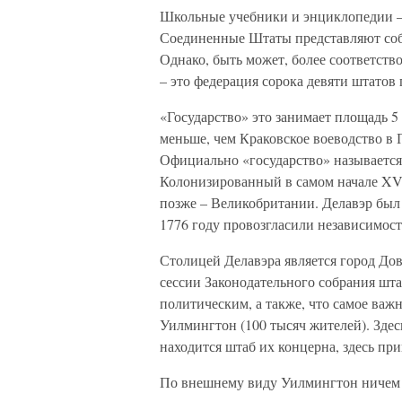
Школьные учебники и энциклопедии – 
Соединенные Штаты представляют собо
Однако, быть может, более соответст
– это федерация сорока девяти штатов
«Государство» это занимает площадь 5 
меньше, чем Краковское воеводство в 
Официально «государство» называется
Колонизированный в самом начале XVII
позже – Великобритании. Делавэр был
1776 году провозгласили независимост
Столицей Делавэра является город Дов
сессии Законодательного собрания шт
политическим, а также, что самое ва
Уилмингтон (100 тысяч жителей). Зде
находится штаб их концерна, здесь пр
По внешнему виду Уилмингтон ничем о