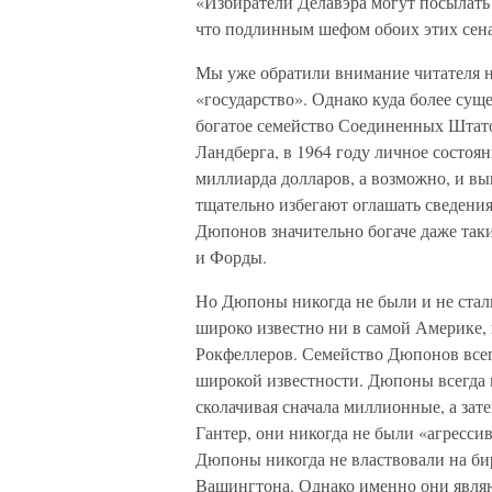
«Избиратели Делавэра могут посылать 
что подлинным шефом обоих этих сена
Мы уже обратили внимание читателя н
«государство». Однако куда более сущ
богатое семейство Соединенных Штат
Ландберга, в 1964 году личное состоя
миллиарда долларов, а возможно, и в
тщательно избегают оглашать сведения
Дюпонов значительно богаче даже так
и Форды.
Но Дюпоны никогда не были и не стали
широко известно ни в самой Америке, 
Рокфеллеров. Семейство Дюпонов всег
широкой известности. Дюпоны всегда 
сколачивая сначала миллионные, а зат
Гантер, они никогда не были «агресс
Дюпоны никогда не властвовали на би
Вашингтона. Однако именно они являю