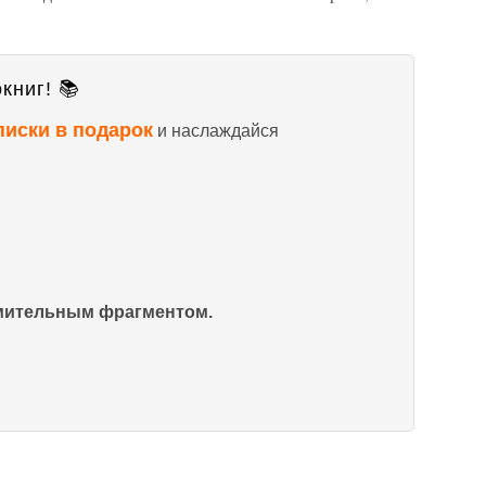
книг! 📚
писки в подарок
и наслаждайся
омительным фрагментом.