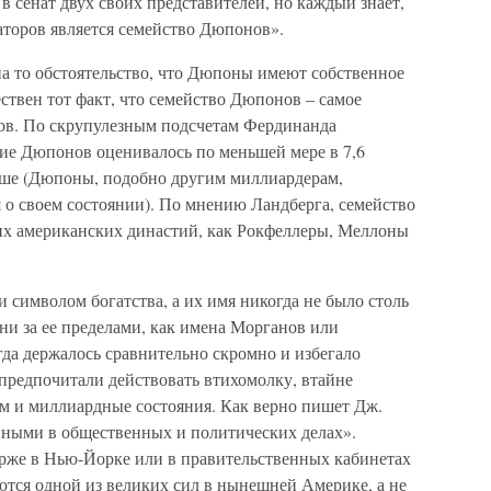
в сенат двух своих представителей, но каждый знает,
торов является семейство Дюпонов».
а то обстоятельство, что Дюпоны имеют собственное
ествен тот факт, что семейство Дюпонов – самое
ов. По скрупулезным подсчетам Фердинанда
ние Дюпонов оценивалось по меньшей мере в 7,6
ыше (Дюпоны, подобно другим миллиардерам,
 о своем состоянии). По мнению Ландберга, семейство
их американских династий, как Рокфеллеры, Меллоны
 символом богатства, а их имя никогда не было столь
ни за ее пределами, как имена Морганов или
да держалось сравнительно скромно и избегало
предпочитали действовать втихомолку, втайне
ем и миллиардные состояния. Как верно пишет Дж.
ивными в общественных и политических делах».
рже в Нью-Йорке или в правительственных кабинетах
тся одной из великих сил в нынешней Америке, а не