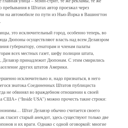
е главная улица – Мэйн-стрит, те же рекламы, те же
о пребывания в Штатах автор проезжал через
или на автомобиле по пути из Нью-Йорка в Вашингтон
.
нцы, это исключительный город, особенно теперь, во
сюда Дюпоны осуществляют власть над всем Делавэром
ания губернатору, сенаторам и членам палаты
кторам всех местных газет, шефу полиции штата,
вом, Делавэр принадлежит Дюпонам. С этим смирились
 население других штатов Америки.
ршенно исключительно и, надо признаться, в него
щегося знатока Соединенных Штатов публициста
гда не обвинял во враждебном отношении к своей
ка США» (“Inside USA”) можно прочесть такие строки:
синонимы… Штат Делавэр обычно считается своего
 гласит старый анекдот, здесь существуют только две
понов и их враги. Однако с одной оговоркой: многие