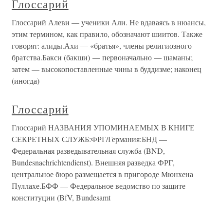
Глоссарий
Глоссарий Алеви — ученики Али. Не вдаваясь в нюансы,
этим термином, как правило, обозначают шиитов. Также
говорят: алиды.Ахи — «братья», члены религиозного
братства.Бакси (бакши) — первоначально — шаманы;
затем — высокопоставленные чины в буддизме; наконец
(иногда) —
Глоссарий
Глоссарий НАЗВАНИЯ УПОМИНАЕМЫХ В КНИГЕ
СЕКРЕТНЫХ СЛУЖБ:ФРГ/Германия:БНД —
Федеральная разведывательная служба (BND,
Bundesnachrichtendienst). Внешняя разведка ФРГ,
центральное бюро размещается в пригороде Мюнхена
Пуллахе.БФФ — Федеральное ведомство по защите
конституции (BfV, Bundesamt