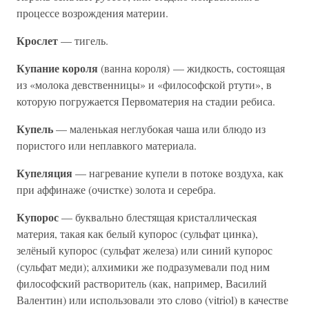
процессе возрождения материи.
Крослет
— тигель.
Купание короля
(ванна короля) — жидкость, состоящая
из «молока девственницы» и «философской ртути», в
которую погружается Первоматерия на стадии ребиса.
Купель
— маленькая неглубокая чаша или блюдо из
пористого или неплавкого материала.
Купеляция
— нагревание купели в потоке воздуха, как
при аффинаже (очистке) золота и серебра.
Купорос
— буквально блестящая кристаллическая
материя, такая как белый купорос (сульфат цинка),
зелёный купорос (сульфат железа) или синий купорос
(сульфат меди); алхимики же подразумевали под ним
философский растворитель (как, например, Василий
Валентин) или использовали это слово (vitriol) в качестве