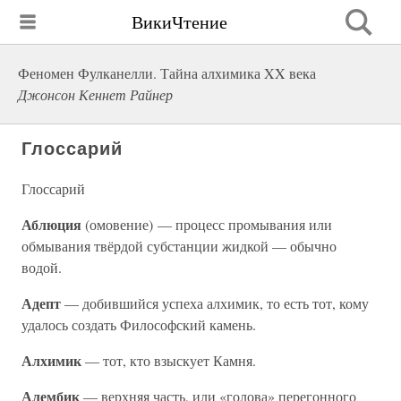
ВикиЧтение
Феномен Фулканелли. Тайна алхимика XX века
Джонсон Кеннет Райнер
Глоссарий
Глоссарий
Аблюция
(омовение) — процесс промывания или
обмывания твёрдой субстанции жидкой — обычно
водой.
Адепт
— добившийся успеха алхимик, то есть тот, кому
удалось создать Философский камень.
Алхимик
— тот, кто взыскует Камня.
Алембик
— верхняя часть, или «голова» перегонного