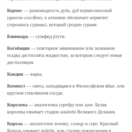
Кермес
— разновидность дуба, дуб кермесоносный
(quercus coccifera), в алхимии обозначает кермезит
(сероокись сурьмы), который сродни сурьме.
Киноварь
— сульфид ртути.
Когобация
— повторное замачивание или заливание
осадка дистиллята жидкостью, за которым следует новая
дистилляция.
Кокция
— варка.
Компост
— смесь, находящаяся в Философском яйце, или
круглом стеклянном сосуде.
Королева
— аналогична
серебру
или
луне
. Белая
королева означает стадию
альбедо
Великого Делания.
Король
— аналогичен
золоту, солнцу
и
сере
; Красный
Король означает
рубедо
, или стадию покраснения в