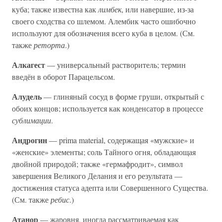
куба; также известна как
лимбек
, или навершие, из-за
своего сходства со шлемом. Алембик часто ошибочно
используют для обозначения всего куба в целом. (См.
также
реторта
.)
Алкагест
— универсальный растворитель; термин
введён в оборот Парацельсом.
Алудель
— глиняный сосуд в форме груши, открытый с
обоих концов; используется как конденсатор в процессе
сублимации
.
Андрогин
— prima material, содержащая «мужские» и
«женские» элементы; соль Тайного огня, обладающая
двойной природой; также «гермафродит», символ
завершения Великого Делания и его результата —
достижения статуса адепта или Совершенного Существа.
(См. также
ребис
.)
Атанор
— жаровня, иногда рассматриваемая как