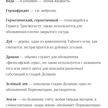
Вода
— в алхимии — любая жидкость.
Гермафродит
— см.
андрогин
.
Герметический, герметичный
— относящийся к
Гермесу Трисмегисту; также используется для
обозначения плотно закрытого сосуда.
Дуб
— дерево; один из компонентов Тайного огня, как
считается, экстрагируется из дубовых угольев.
Дракон
— обычно служит для обозначения
«философской серы», но также используется с названием
того или иного цвета для описания различных
субстанций и стадий Делания.
Зелёный лев
— начальная стадия Делания; одно из
обозначений Первоматерии; растворитель.
Земля
— по большому счёту любая твёрдая материя; в
словосочетании «наша земля» обозначает Первоматерию.