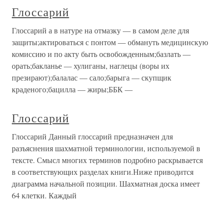
Глоссарий
Глоссарий а в натуре на отмазку — в самом деле для
защиты;актироваться с понтом — обмануть медицинскую
комиссию и по акту быть освобожденным;базлать —
орать;бакланье — хулиганы, наглецы (воры их
презирают);балалас — сало;барыга — скупщик
краденого;бацилла — жиры;ББК —
Глоссарий
Глоссарий Данный глоссарий предназначен для
разъяснения шахматной терминологии, используемой в
тексте. Смысл многих терминов подробно раскрывается
в соответствующих разделах книги.Ниже приводится
диаграмма начальной позиции. Шахматная доска имеет
64 клетки. Каждый