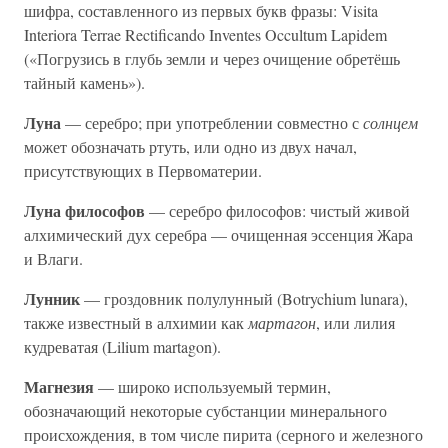
шифра, составленного из первых букв фразы: Visita
Interiora Terrae Rectificando Inventes Occultum Lapidem
(«Погрузись в глубь земли и через очищение обретёшь
тайный камень»).
Луна
— серебро; при употреблении совместно с
солнцем
может обозначать ртуть, или одно из двух начал,
присутствующих в Первоматерии.
Луна философов
— серебро философов: чистый живой
алхимический дух серебра — очищенная эссенция Жара
и Влаги.
Лунник
— гроздовник полулунный (Botrychium lunara),
также известный в алхимии как
мартагон
, или лилия
кудреватая (Lilium martagon).
Магнезия
— широко используемый термин,
обозначающий некоторые субстанции минерального
происхождения, в том числе пирита (серного и железного