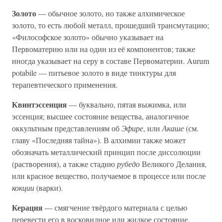
Золото
— обычное золото, но также алхимическое
золото, то есть любой металл, прошедший трансмутацию;
«Философское золото» обычно указывает на
Первоматерию или на один из её компонентов; также
иногда указывает на серу в составе Первоматерии. Aurum
potabile — питьевое золото в виде тинктуры для
терапевтического применения.
Квинтэссенция
— буквально, пятая выжимка, или
эссенция; высшее состояние вещества, аналогичное
оккультным представлениям об
Эфире
, или
Акаше
(см.
главу «Последняя тайна»). В алхимии также может
обозначать металлический принцип после диссолюции
(растворения), а также стадию
рубедо
Великого Делания,
или красное вещество, получаемое в процессе или после
кокции
(варки).
Керация
— смягчение твёрдого материала с целью
перевести его в восковидное или жидкое состояние.