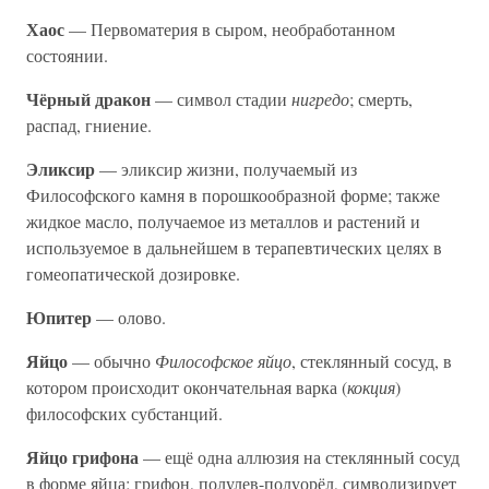
Хаос
— Первоматерия в сыром, необработанном
состоянии.
Чёрный дракон
— символ стадии
нигредо
; смерть,
распад, гниение.
Эликсир
— эликсир жизни, получаемый из
Философского камня в порошкообразной форме; также
жидкое масло, получаемое из металлов и растений и
используемое в дальнейшем в терапевтических целях в
гомеопатической дозировке.
Юпитер
— олово.
Яйцо
— обычно
Философское яйцо
, стеклянный сосуд, в
котором происходит окончательная варка (
кокция
)
философских субстанций.
Яйцо грифона
— ещё одна аллюзия на стеклянный сосуд
в форме яйца; грифон, полулев-полуорёл, символизирует