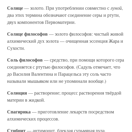
Солнце
— золото. При употреблении совместно с
луной
,
два этих термина обозначают соединение серы и ртути,
двух компонентов Первоматерии.
Солнце философов
— золото философов: чистый живой
алхимический дух золота — очищенная эссенция Жара и
Сухости.
Соль философов
— средство, при помощи которого сера
соединяется с ртутью философов. (Садуль отмечает, что
до Василия Валентина и Парацельса эту соль часто
называли мышьяком или не упоминали вообще.)
Солюция
— растворение; процесс растворения твёрдой
материи в жидкой.
Спагирика
— приготовление лекарств посредством
алхимических процессов.
Стибнит
— антимонит, блеклая сурьмяная руда.