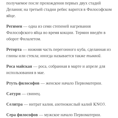
получаемое после прохождения первых двух стадий
Делания; на третьей стадии ребис варится в Философском
яйце.
Регимен
— одна из семи степеней нагревания
Философского яйца во время кокции. Термин введён в
оборот Филалетом.
Реторта
— нижняя часть перегонного куба, сделанная из
глины или стекла; иногда называется также
тыквой
.
Роса майская
— роса, собранная в марте и апреле для
использования в мае.
Ртуть философов
— женское начало Первоматерии.
Сатурн
— свинец.
Селитра
— нитрат калия, азотнокислый калий KNO3.
Сера философов
— мужское начало Первоматерии.