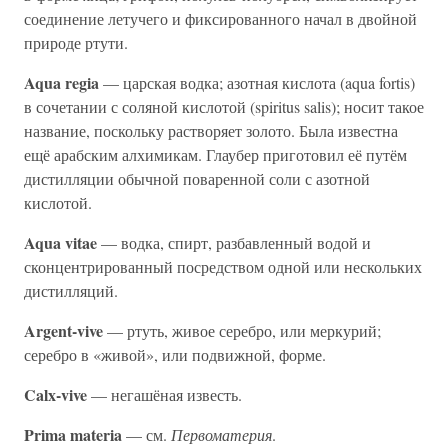
соединение летучего и фиксированного начал в двойной
природе ртути.
Aqua regia
— царская водка; азотная кислота (aqua fortis)
в сочетании с соляной кислотой (spiritus salis); носит такое
название, поскольку растворяет золото. Была известна
ещё арабским алхимикам. Глаубер приготовил её путём
дистилляции обычной поваренной соли с азотной
кислотой.
Aqua vitae
— водка, спирт, разбавленный водой и
сконцентрированный посредством одной или нескольких
дистилляций.
Argent-vive
— ртуть, живое серебро, или меркурий;
серебро в «живой», или подвижной, форме.
Calx-vive
— негашёная известь.
Prima materia
— см.
Первоматерия
.