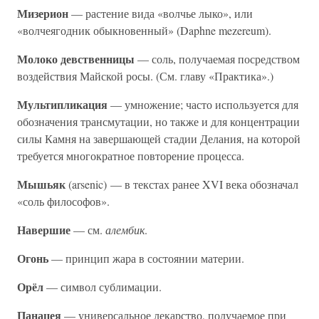
Мизерион
— растение вида «волчье лыко», или
«волчеягодник обыкновенный» (Daphne mezereum).
Молоко девственницы
— соль, получаемая посредством
воздействия Майской росы. (См. главу «Практика».)
Мультипликация
— умножение; часто используется для
обозначения трансмутации, но также и для концентрации
силы Камня на завершающей стадии Делания, на которой
требуется многократное повторение процесса.
Мышьяк
(arsenic) — в текстах ранее XVI века обозначал
«соль философов».
Навершие
— см.
алембик
.
Огонь
— принцип жара в состоянии материи.
Орёл
— символ сублимации.
Панацея
— универсальное лекарство, получаемое при