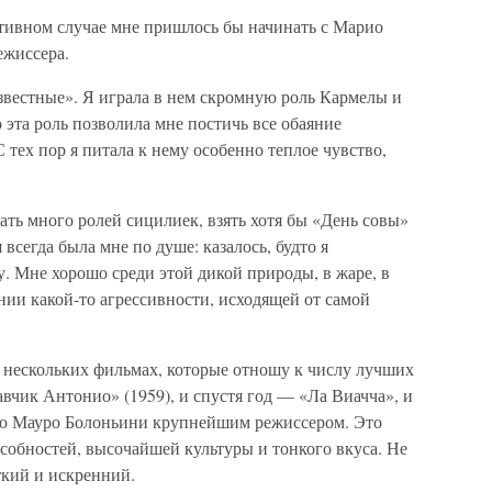
отивном случае мне пришлось бы начинать с Марио
ежиссера.
звестные». Я играла в нем скромную роль Кармелы и
 эта роль позволила мне постичь все обаяние
 тех пор я питала к нему особенно теплое чувство,
ать много ролей сицилиек, взять хотя бы «День совы»
сегда была мне по душе: казалось, будто я
. Мне хорошо среди этой дикой природы, в жаре, в
ии какой-то агрессивности, исходящей от самой
 нескольких фильмах, которые отношу к числу лучших
авчик Антонио» (1959), и спустя год — «Ла Виачча», и
таю Мауро Болоньини крупнейшим режиссером. Это
собностей, высочайшей культуры и тонкого вкуса. Не
ткий и искренний.