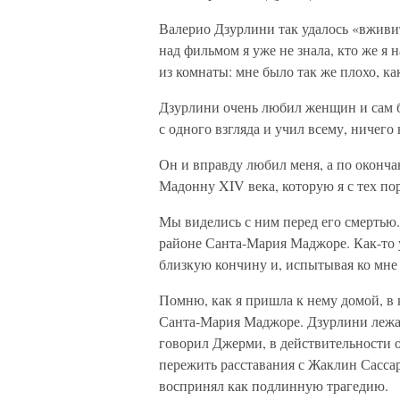
Валерио Дзурлини так удалось «вживит
над фильмом я уже не знала, кто же я 
из комнаты: мне было так же плохо, как
Дзурлини очень любил женщин и сам 
с одного взгляда и учил всему, ничего 
Он и вправду любил меня, а по оконч
Мадонну XIV века, которую я с тех по
Мы виделись с ним перед его смертью. 
районе Санта-Мария Маджоре. Как-то 
близкую кончину и, испытывая ко мне 
Помню, как я пришла к нему домой, в
Санта-Мария Маджоре. Дзурлини лежал 
говорил Джерми, в действительности о
пережить расставания с Жаклин Сассар.
воспринял как подлинную трагедию.