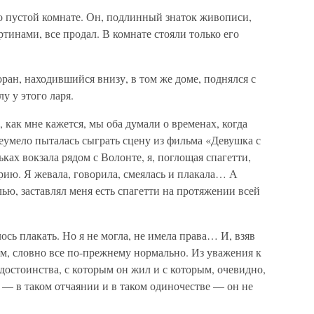
 пустой комнате. Он, подлинный знаток живописи,
инами, все продал. В комнате стояли только его
оран, находившийся внизу, в том же доме, поднялся с
у у этого ларя.
И, как мне кажется, мы оба думали о временах, когда
неумело пыталась сыграть сцену из фильма «Девушка с
ьках вокзала рядом с Волонте, я, поглощая спагетти,
рию. Я жевала, говорила, смеялась и плакала… А
ью, заставлял меня есть спагетти на протяжении всей
елось плакать. Но я не могла, не имела права… И, взяв
ним, словно все по-прежнему нормально. Из уважения к
достоинства, с которым он жил и с которым, очевидно,
и — в таком отчаянии и в таком одиночестве — он не