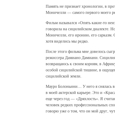
Память не признает хронологии, в пр
Моничелли — самого первого моего р
Фильм назывался «Опять какие-то неи
говорила на сицилийском диалекте. Но
Моничелли, его иронию, его сарказм. С
хотя виделись мы редко.
После этого фильма мне довелось сыгр
режиссера Дамиано Дамиани. Сицилия в
возвращаюсь к своим корням, в Африку
особой сицилийской тишине, в ощущен
сицилийской земли.
Мауро Болоньини… У него я снялась в
в моей актерской карьере. Это и «Крас
еще через год — «Дряхлость». Я счи
человек редких профессиональных спо
говорю уже о том, что он мой друг, чу