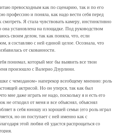
читаю превосходным как по сценарию, так и по его
ою профессию и поняла, как надо вести себя перед
к смотреть. Я стала чувствовать камеру, инстинктивно
о она установлена на площадке. Под руководством
юсь своим делом, так как поняла, что, если
м, я составляю с ней единой целое. Осознала, что
избавилась от скованности.
ебя понимал, который мог бы выявить все твои
меня произошло с Валерио Дзурлини.
шке с чемоданом» наперекор всеобщему мнению: роль
астоящей актрисой. Но он уперся, так как был
то мне даже играть не надо, поскольку я и есть его
к не отходил от меня и все объяснял, объяснял
бляет в себя юношу из хорошей семьи (его роль играл
яется, но он поступает с ней именно как с
благодаря этой любви ей удастся распрощаться со
тория.