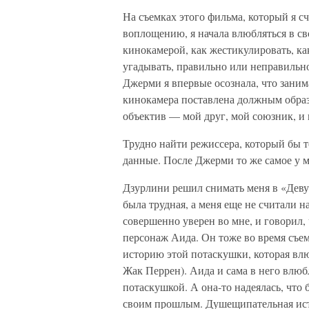
На съемках этого фильма, который я с
воплощению, я начала влюбляться в св
кинокамерой, как жестикулировать, ка
угадывать, правильно или неправильн
Джерми я впервые осознала, что занима
кинокамера поставлена должным образо
объектив — мой друг, мой союзник, и 
Трудно найти режиссера, который бы т
данные. После Джерми то же самое у 
Дзурлини решил снимать меня в «Деву
была трудная, а меня еще не считали н
совершенно уверен во мне, и говорил, ч
персонаж Аида. Он тоже во время съемо
историю этой потаскушки, которая влю
Жак Перрен). Аида и сама в него влюбл
потаскушкой. А она-то надеялась, что 
своим прошлым. Душещипательная ис