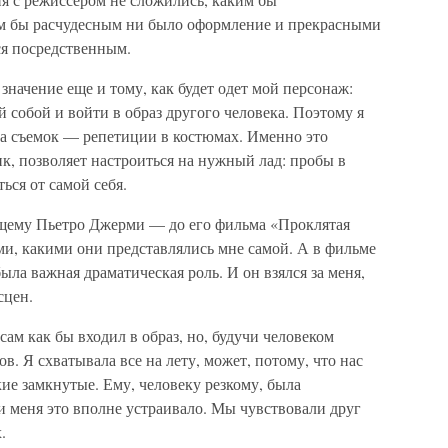
им бы расчудесным ни было оформление и прекрасными
ся посредственным.
значение еще и тому, как будет одет мой персонаж:
й собой и войти в образ другого человека. Поэтому я
а съемок — репетиции в костюмах. Именно это
ик, позволяет настроиться на нужный лад: пробы в
ся от самой себя.
ящему Пьетро Джерми — до его фильма «Проклятая
ми, какими они представлялись мне самой. А в фильме
ыла важная драматическая роль. И он взялся за меня,
сцен.
сам как бы входил в образ, но, будучи человеком
в. Я схватывала все на лету, может, потому, что нас
ие замкнутые. Ему, человеку резкому, была
и меня это вполне устраивало. Мы чувствовали друг
.