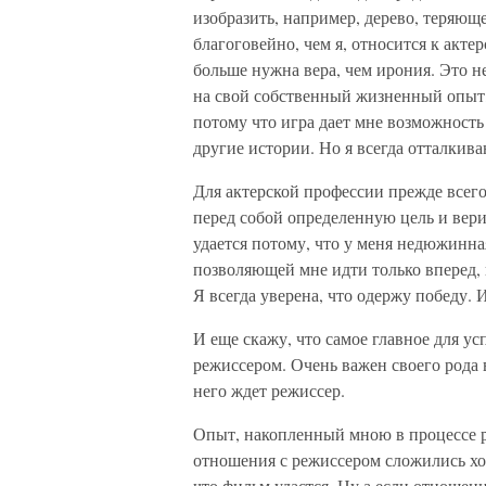
изобразить, например, дерево, теряюще
благоговейно, чем я, относится к актер
больше нужна вера, чем ирония. Это н
на свой собственный жизненный опыт,
потому что игра дает мне возможность
другие истории. Но я всегда отталкива
Для актерской профессии прежде всего
перед собой определенную цель и верит
удается потому, что у меня недюжинна
позволяющей мне идти только вперед, 
Я всегда уверена, что одержу победу.
И еще скажу, что самое главное для у
режиссером. Очень важен своего рода 
него ждет режиссер.
Опыт, накопленный мною в процессе ра
отношения с режиссером сложились хо
что фильм удастся. Ну а если отношен