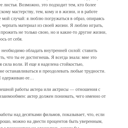
е листья. Возможно, это подходит тем, кто более
скому мастерству, тем, кому и в жизни, и в работе
е мой случай: я люблю погружаться в образ, опираясь
 черпать материал из своей жизни. Я люблю играть,
 прожить не только свою, но и какие-то другие жизни,
юсь от себя.
 необходимо обладать внутренней силой: ставить
ь, что ты ее достигнешь. Я всегда знала: мне это
я сила воли. И еще я наделена стойкостью,
не останавливаться и преодолевать любые трудности.
 И одерживаю ее…
спешной работы актера или актрисы — отношения с
взаимообмен: актер должен понимать, чего именно от
боты над десятками фильмов, показывает, что, если
рошо, можно на двести процентов быть уверенным,
ия с режиссером не сложились, каким бы