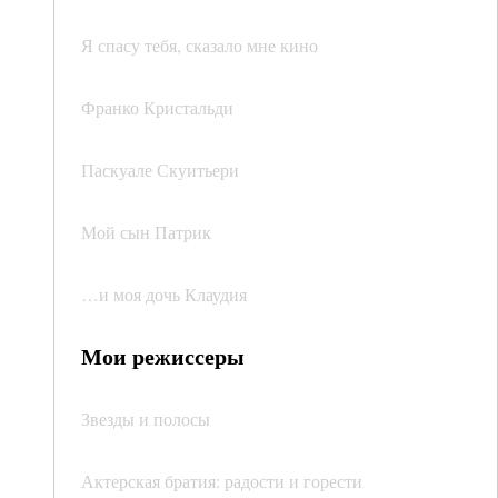
Я спасу тебя, сказало мне кино
Франко Кристальди
Паскуале Скуитьери
Мой сын Патрик
…и моя дочь Клаудия
Мои режиссеры
Звезды и полосы
Актерская братия: радости и горести