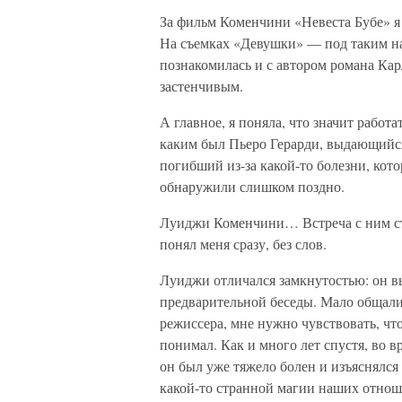
За фильм Коменчини «Невеста Бубе» я
На съемках «Девушки» — под таким н
познакомилась и с автором романа Кар
застенчивым.
А главное, я поняла, что значит работ
каким был Пьеро Герарди, выдающийс
погибший из-за какой-то болезни, кот
обнаружили слишком поздно.
Луиджи Коменчини… Встреча с ним ста
понял меня сразу, без слов.
Луиджи отличался замкнутостью: он вы
предварительной беседы. Мало общали
режиссера, мне нужно чувствовать, чт
понимал. Как и много лет спустя, во 
он был уже тяжело болен и изъяснялся 
какой-то странной магии наших отнош