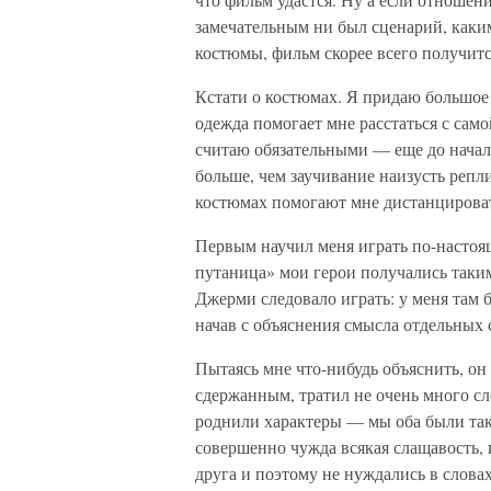
замечательным ни был сценарий, как
костюмы, фильм скорее всего получит
Кстати о костюмах. Я придаю большое 
одежда помогает мне расстаться с само
считаю обязательными — еще до начал
больше, чем заучивание наизусть репл
костюмах помогают мне дистанцировать
Первым научил меня играть по-насто
путаница» мои герои получались таки
Джерми следовало играть: у меня там б
начав с объяснения смысла отдельных 
Пытаясь мне что-нибудь объяснить, он 
сдержанным, тратил не очень много сло
роднили характеры — мы оба были так
совершенно чужда всякая слащавость, 
друга и поэтому не нуждались в словах