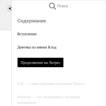
Поиск
Содержание
Вступление
Девочка по имени Клод
Продолжение на Литрес
К.К. — самая красивая итальянка Туниса
Насилие — это незнакомец в большом
автомобиле