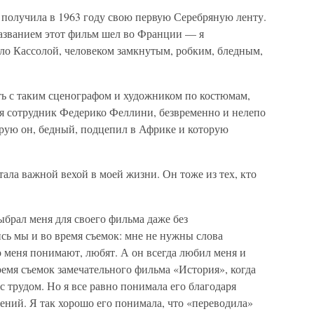
 получила в 1963 году свою первую Серебряную ленту.
азванием этот фильм шел во Франции — я
ло Кассолой, человеком замкнутым, робким, бледным,
ать с таким сценографом и художником по костюмам,
я сотрудник Федерико Феллини, безвременно и нелепо
орую он, бедный, подцепил в Африке и которую
ла важной вехой в моей жизни. Он тоже из тех, кто
брал меня для своего фильма даже без
сь мы и во время съемок: мне не нужны слова
о меня понимают, любят. А он всегда любил меня и
время съемок замечательного фильма «История», когда
с трудом. Но я все равно понимала его благодаря
ений. Я так хорошо его понимала, что «переводила»