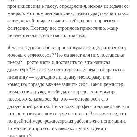
проникновения в пьесу, определения, исходя из задачи ее,
жанра, в котором она написана, режиссура думала только
о том, как ей поярче выявить себя, свою творческую
фантазию. Поэтому все строилось прихотливо, жанр
перевертывался, и это мстило за себя.
Я часто задавал себе вопрос: откуда это идет, особенно у
молодых режиссеров? Что означает для них постановка
пьесы? Просто взять и поставить то, что написал
драматург? Но это же неинтересно. Зачем разбирать его
писанину — трагедию ли, драму, мелодраму или
комедию, гораздо важнее заявить себя. Такой режиссер
нимало не утруждал себя даже определением жанра
пьесы, хотя, казалось бы, это — основа всей его
дальнейшей работы. Не в силах профессионально сделать
это, он начинал с ломки уже готового. Это заметнее, это,
по крайней мере, режиссерская работа в его понимании.
Помните историю с постановкой моих «Девиц-
красавиц»?