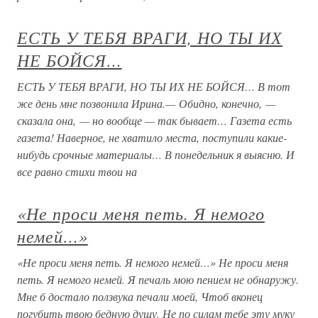
ЕСТЬ У ТЕБЯ ВРАГИ, НО ТЫ ИХ
НЕ БОЙСЯ…
ЕСТЬ У ТЕБЯ ВРАГИ, НО ТЫ ИХ НЕ БОЙСЯ… В тот
же день мне позвонила Ирина.— Обидно, конечно, —
сказала она, — но вообще — так бывает… Газета есть
газета! Наверное, не хватило места, поступили какие-
нибудь срочные материалы… В понедельник я выясню. И
все равно стихи твои на
«Не проси меня петь. Я немого
немей…»
«Не проси меня петь. Я немого немей…» Не проси меня
петь. Я немого немей. Я печаль мою пением не обнаружу.
Мне б достало ползвука печали моей, Чтоб вконец
погубить твою бедную душу. Не по силам тебе эту муку