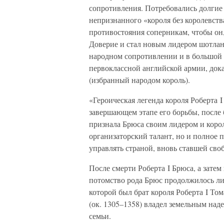
сопротивления. Потребовались долгие 
непризнанного «короля без королевств
противостояния соперникам, чтобы он
Доверие и стал новым лидером шотла
народном сопротивлении и в большой 
первоклассной английской армии, доказ
(избранный народом король).
«Героическая легенда короля Роберта 
завершающем этапе его борьбы, после 
признала Брюса своим лидером и коро
организаторский талант, но и полное 
управлять страной, вновь ставшей сво
После смерти Роберта I Брюса, а затем 
потомство рода Брюс продолжилось ли
которой был брат короля Роберта I Том
(ок. 1305–1358) владел земельным над
семьи.