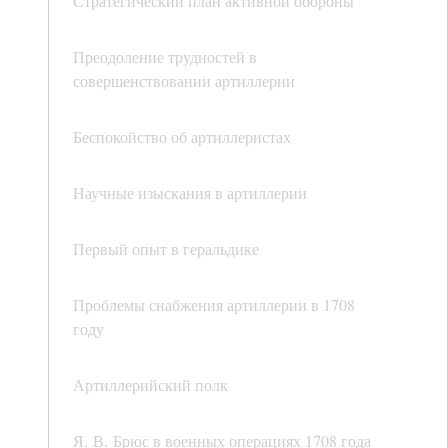
Стратегический план активной обороны
Преодоление трудностей в
совершенствовании артиллерии
Беспокойство об артиллеристах
Научные изыскания в артиллерии
Первый опыт в геральдике
Проблемы снабжения артиллерии в 1708
году
Артиллерийский полк
Я. В. Брюс в военных операциях 1708 года