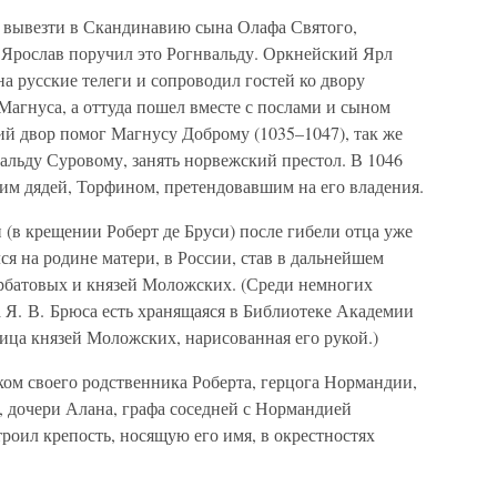
 вывезти в Скандинавию сына Олафа Святого,
, Ярослав поручил это Рогнвальду. Оркнейский Ярл
на русские телеги и сопроводил гостей ко двору
 Магнуса, а оттуда пошел вместе с послами и сыном
ий двор помог Магнусу Доброму (1035–1047), так же
ральду Суровому, занять норвежский престол. В 1046
им дядей, Торфином, претендовавшим на его владения.
(в крещении Роберт де Бруси) после гибели отца уже
ся на родине матери, в России, став в дальнейшем
рбатовых и князей Моложских. (Среди немногих
 Я. В. Брюса есть хранящаяся в Библиотеке Академии
лица князей Моложских, нарисованная его рукой.)
ком своего родственника Роберта, герцога Нормандии,
, дочери Алана, графа соседней с Нормандией
роил крепость, носящую его имя, в окрестностях