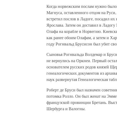
Когда норвежским послам нужно было
Магнуса, оставленного отцом на Руси
встретил послов в Ладоге, посадил их 
Ярослава. Затем он доставил в Ладогу
Олафа на корабле в Норвегию. Киевск
как ранее обоим Олафам, а затем и Ха
году Рогнвальд Брусисон был убит сво
Сыновья Рогнвальда Волдемар и Бруси 
не вернулись на Оркнеи. Первый остал
основателем русских родов князей Ще
генеалогических документов из архива
наук развернутая Генеалогическая таб
Роберт де Бруси был назначен советни
потомка Ролло. Он был женат на Эмме
французской провинции Бретань. Выст
Шербурга и Валогны.