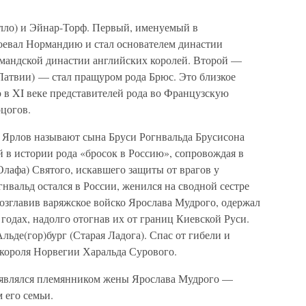
лло) и Эйнар-Торф. Первый, именуемый в
воевал Нормандию и стал основателем династии
мандской династии английских королей. Второй —
Латвии) — стал пращуром рода Брюс. Это близкое
 в XI веке представителей рода во Французскую
цогов.
Ярлов называют сына Бруси Рогнвальда Брусисона
 в истории рода «бросок в Россию», сопровождая в
Олафа) Святого, искавшего защиты от врагов у
гнвальд остался в России, женился на сводной сестре
озглавив варяжское войско Ярослава Мудрого, одержал
 годах, надолго отогнав их от границ Киевской Руси.
льде(гор)бург (Старая Ладога). Спас от гибели и
 короля Норвегии Харальда Сурового.
 являлся племянником жены Ярослава Мудрого —
 его семьи.