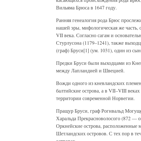
Вильяма Брюса в 1647 году.
Ранняя генеалогия рода Брюс прослежи
нашей эры, мифологическая же часть, о
VII века. Согласно сагам и основател
Стурлусона (1179–1241), также выходц
(граф) Бруси[1] (ум. 1031), один из с
Предки Бруси были выходцами из Кне
между Лапландией и Швецией.
Вожди одного из кневландских племен
балтийские острова, а в VII–VIII века
территории современной Норвегии.
Пращур Бруси, граф Рогнвальд Могуще
Харальда Прекрасноволосого (872 — ок.
Оркнейские острова, расположенные 
Шетландских островов. С тех пор в те
островах.