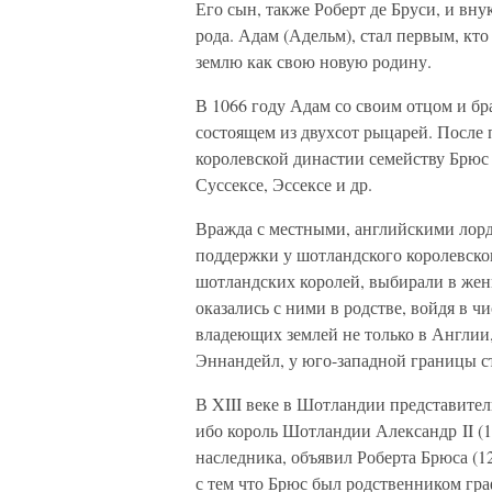
Его сын, также Роберт де Бруси, и вн
рода. Адам (Адельм), стал первым, кт
землю как свою новую родину.
В 1066 году Адам со своим отцом и бр
состоящем из двухсот рыцарей. После
королевской династии семейству Брюс
Суссексе, Эссексе и др.
Вражда с местными, английскими лорд
поддержки у шотландского королевског
шотландских королей, выбирали в же
оказались с ними в родстве, войдя в ч
владеющих землей не только в Англии
Эннандейл, у юго-западной границы с
В XIII веке в Шотландии представител
ибо король Шотландии Александр II (1
наследника, объявил Роберта Брюса (1
с тем что Брюс был родственником гра