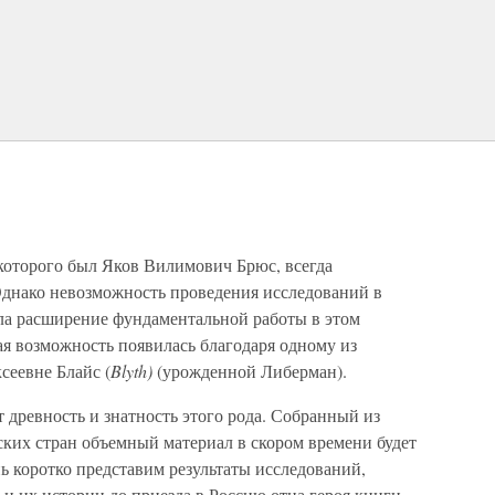
которого был Яков Вилимович Брюс, всегда
Однако невозможность проведения исследований в
ла расширение фундаментальной работы в этом
ая возможность появилась благодаря одному из
сеевне Блайс (
Blyth)
(урожденной Либерман).
древность и знатность этого рода. Собранный из
ких стран объемный материал в скором времени будет
ь коротко представим результаты исследований,
и их истории до приезда в Россию отца героя книги