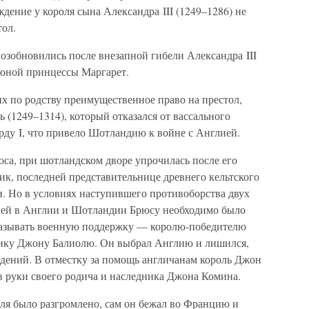
дение у короля сына Александра III (1249–1286) не
тол.
озобновились после внезапной гибели Александра III
 юной принцессы Маргарет.
х по родству преимущественное право на престол,
(1249–1314), который отказался от вассального
ду I, что привело Шотландию к войне с Англией.
са, при шотландском дворе упрочилась после его
к, последней представительнице древнего кельтского
и. Но в условиях наступившего противоборства двух
млей в Англии и Шотландии Брюсу необходимо было
оказывать военную поддержку — королю-победителю
нику Джону Балиолю. Он выбрал Англию и лишился,
адений. В отместку за помощь англичанам король Джон
в руки своего родича и наследника Джона Комина.
оля было разгромлено, сам он бежал во Францию и