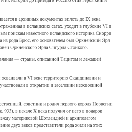
вается в архивных документах вплоть до IX века
траженная в исландских сагах, уходит в глубокие VI и
ьным поискам известного исландского историка Снорри
а из рода Брюс, его основателем был Оркнейский Ярл
ыновей Оркнейского Ярла Сигурда Стойкого.
вланда — страны, описанной Тацитом и лежащей
 осваивали в VI веке территорию Скандинавии и
х участвовали в открытии и заселении неосвоенной
ственный, советник и родич первого короля Норвегии
 933), в начале X века получил от него в подарок
между материковой Шотландией и архипелагом
чение двух веков представители рода жили на этих