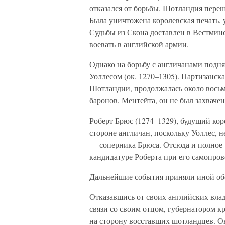
отказался от борьбы. Шотландия пере
Была уничтожена королевская печать,
Судьбы из Скона доставлен в Вестмин
воевать в английской армии.
Однако на борьбу с англичанами подня
Уоллесом (ок. 1270–1305). Партизанск
Шотландии, продолжалась около восьми
баронов, Ментейта, он не был захваче
Роберт Брюс (1274–1329), будущий кор
стороне англичан, поскольку Уоллес, н
— соперника Брюса. Отсюда и полное 
кандидатуре Роберта при его самопров
Дальнейшие события приняли иной об
Отказавшись от своих английских влад
связи со своим отцом, губернатором 
на сторону восставших шотландцев. О