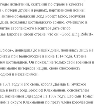
годы испытаний, скитаний по стране в качестве
а», потери друзей и родных, партизанской войны,
, англо-нормандский лорд Роберт Брюс, заслужил
ндцев, возглавил шотландскую армию, сумевшую в
битве европейского масштаба дать отпор
ав Европе и своей стране, что он «Good King Robert»
I Брюса», дошедшая до наших дней, появилась лишь на
битвы при Баннокборне в июне 1314 года. Страна
лем шотландцев. Он показал не только свой военный и
понимание интересов нации, свою способность
бодной и независимой.
в 1371 году и его сына, короля Давида II, мужское
шь в ветви рода Брюс оф Клакманнан, основателем
ас, казненный Эдвардом I в 1307 году. Его сын Томас
елом в округе Клакманнан по праву члена королевской