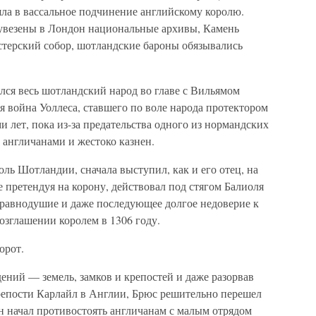
шла в вассальное подчинение английскому королю.
 увезены в Лондон национальные архивы, Камень
стерский собор, шотландские бароны обязывались
лся весь шотландский народ во главе с Вильямом
ая война Уоллеса, ставшего по воле народа протектором
 лет, пока из-за предательства одного из нормандских
н англичанами и жестоко казнен.
оль Шотландии, сначала выступил, как и его отец, на
е претендуя на корону, действовал под стягом Балиоля
равнодушие и даже последующее долгое недоверие к
озглашении королем в 1306 году.
орот.
ений — земель, замков и крепостей и даже разорвав
крепости Карлайл в Англии, Брюс решительно перешел
н начал противостоять англичанам с малым отрядом