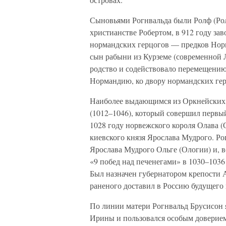
Сыновьями Рогнвальда были Ролф (Ро
христианстве Робертом, в 912 году за
нормандских герцогов — предков Нор
сын рабыни из Курземе (современной 
родство и содействовало перемещению
Нормандию, ко двору нормандских гер
Наиболее выдающимся из Оркнейских 
(1012–1046), который совершил первый
1028 году норвежского короля Олава (
киевского князя Ярослава Мудрого. Ро
Ярослава Мудрого Ольге (Ологии) и, в
«9 побед над печенегами» в 1030–1036
Был назначен губернатором крепости А
раненого доставил в Россию будущего
По линии матери Рогнвальд Брусисон
Ирины и пользовался особым доверием