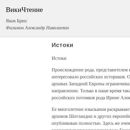
ВикиЧтение
Яков Брюс
Филимон Александр Николаевич
Истоки
Истоки
Происхождение рода, представителем 
интересовало российских историков. 
архивах Западной Европы ограничива
направлении. Только в наше время так
российских потомков рода Ирине Алек
Ее многолетние изыскания раскрывают 
архивов Шотландии и других европейс
опубликован полностью. Здесь же очен
касающихся происхождения рода Брюс 