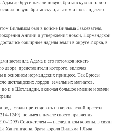
ук Адам де Бруси начали новую, британскую историю
о освоил новую, британскую, а затем и шотландскую
атом Вильямом был в войске Вильяма Завоевателя,
 покорения Англии и утверждения новой, Нормандской
 достались обширные наделы земли в округе Йорка, в
ами заставила Адама и его потомков искать
о двора, представители которого, включая
ны в основном нормандских принцесс. Так Брюсы
исло шотландских лордов, земельных магнатов,
, но и в Шотландии, включая большое имение и земли
траны.
и рода стали претендовать на королевский престол,
214–1249), не имея в начале своего правления
210–1295) Соискателем — наследником короны, в связи
фа Хантингдона, брата короля Вильяма I Льва