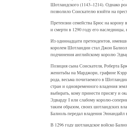
Шотландского (1143–1214). Однако рож
позволило Соискателю взойти на прес
Претензии семейства Брюс на корону в
и смерти в 1290 году его наследницы,
Из одиннадцати претендентов, имевши
королем Шотландии стал Джон Балиоль 
подчинения английскому королю Эдвар
Позиция сына Соискателя, Роберта Брю
женитьбы на Марджори, графине Кэрри
рода, весьма почитаемого в Шотланди
стран и одновременного владения зе
выбирать, кому принести присягу и 
Эдварду I или слабому королю-сопер
таким образом, своих шотландских вл
Балиоль передал владения Эннандайл 
В 1296 году шотландское войско Бали