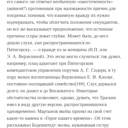
его самого: он отмечал необычную «ожесточенность»
(animosit?) противников при маловажности причин для
поединка; понимая, что взаимную вражду их нужно
подчеркивать, чтобы облегчить положение секундантов,
он все же высказывает предположение, что истинные
причины ссоры лежат глубже. Может быть, до него
дошли слухи, уже распространившиеся по
Пятигорску, — о вражде из-за женщины (Н.П. или
Э. А. Верзилиной). Это легко могло случиться: так думал,
например, плац-адъютант при Пятигорском
комендантском управлении поручик А. Г. Сидери, в ту
пору жених воспитанницы Верзилиных Е. И. Кнольт,
постоянно посещавший семейство[189]. Слух держался
долго; он дошел и до Висковатого. Некоторые
обстоятельства позволяют, однако, думать, что Траскин
имел в виду другую версию, распространившуюся
одновременно: Мартынов якобы принял на свой счет
какие-то намеки в «Герое нашего времени». Об этом
рассказывал Боденштедт; молва, называвшая сестру