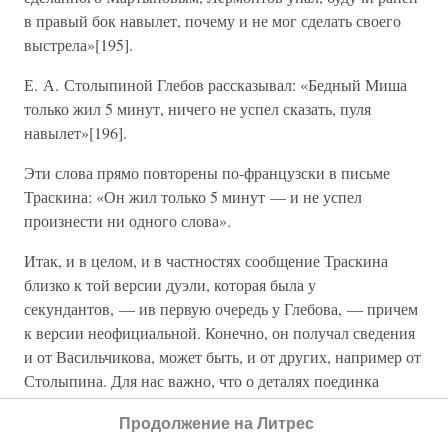
в правый бок навылет, почему и не мог сделать своего
выстрела»[195].
Е. А. Столыпиной Глебов рассказывал: «Бедный Миша
только жил 5 минут, ничего не успел сказать, пуля
навылет»[196].
Эти слова прямо повторены по-французски в письме
Траскина: «Он жил только 5 минут — и не успел
произнести ни одного слова».
Итак, и в целом, и в частностях сообщение Траскина
близко к той версии дуэли, которая была у
секундантов, — ив первую очередь у Глебова, — причем
к версии неофициальной. Конечно, он получал сведения
и от Васильчикова, может быть, и от других, например от
Столыпина. Для нас важно, что о деталях поединка
Траскин знает из первых рук, что нарисованная им
Продолжение на Литрес
картина событий, по-видимому, в наибольшей мере