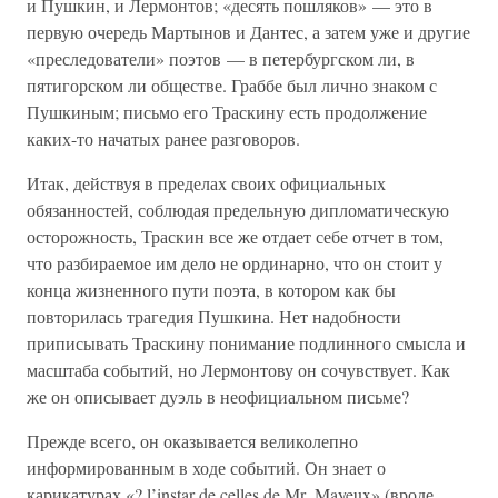
и Пушкин, и Лермонтов; «десять пошляков» — это в
первую очередь Мартынов и Дантес, а затем уже и другие
«преследователи» поэтов — в петербургском ли, в
пятигорском ли обществе. Граббе был лично знаком с
Пушкиным; письмо его Траскину есть продолжение
каких-то начатых ранее разговоров.
Итак, действуя в пределах своих официальных
обязанностей, соблюдая предельную дипломатическую
осторожность, Траскин все же отдает себе отчет в том,
что разбираемое им дело не ординарно, что он стоит у
конца жизненного пути поэта, в котором как бы
повторилась трагедия Пушкина. Нет надобности
приписывать Траскину понимание подлинного смысла и
масштаба событий, но Лермонтову он сочувствует. Как
же он описывает дуэль в неофициальном письме?
Прежде всего, он оказывается великолепно
информированным в ходе событий. Он знает о
карикатурах «? l’instar de celles de Mr. Mayeux» (вроде