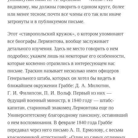
видимому, мы должны говорить о едином круге, более
или менее тесном; почти все члены его так или иначе
затронуты и в публикуемом письме.
Этот «ставропольский кружок», о котором упоминают
все биографы Лермонтова, вообще заслуживает
детального изучения. Здесь не место говорить о нем
подробно; укажем лишь на некоторые его особенности,
которые косвенно отразились в интересующем нас
письме. Траскин называет несколько имен офицеров
Генерального штаба, которых он хотел бы видеть в
ближайшем окружении Граббе: Д. А. Милютин,
Г. И. Филипсон, П. И. Вольф. Первый из них —
будущий военный министр, в 1840 году — штабс-
капитан, старинный знакомец Лермонтова еще по
Университетскому благородному пансиону, оставивший
о нем воспоминания. В феврале 1840 года Граббе
передавал через него письмо А. П. Ермолову, с весьма
красноречивой аттестацией: «Один из самых отличных