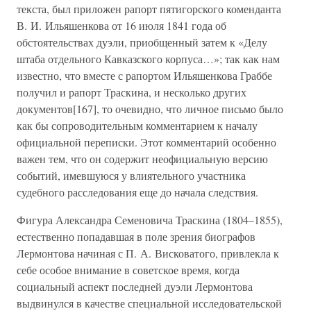
текста, был приложен рапорт пятигорского коменданта
В. И. Ильяшенкова от 16 июля 1841 года об
обстоятельствах дуэли, приобщенный затем к «Делу
штаба отдельного Кавказского корпуса…»; так как нам
известно, что вместе с рапортом Ильяшенкова Граббе
получил и рапорт Траскина, и несколько других
документов[167], то очевидно, что личное письмо было
как бы сопроводительным комментарием к началу
официальной переписки. Этот комментарий особенно
важен тем, что он содержит неофициальную версию
событий, имевшуюся у влиятельного участника
судебного расследования еще до начала следствия.
Фигура Александра Семеновича Траскина (1804–1855),
естественно попадавшая в поле зрения биографов
Лермонтова начиная с П. А. Висковатого, привлекла к
себе особое внимание в советское время, когда
социальный аспект последней дуэли Лермонтова
выдвинулся в качестве специальной исследовательской