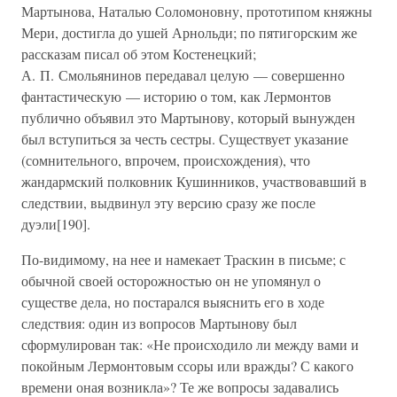
Мартынова, Наталью Соломоновну, прототипом княжны
Мери, достигла до ушей Арнольди; по пятигорским же
рассказам писал об этом Костенецкий;
А. П. Смольянинов передавал целую — совершенно
фантастическую — историю о том, как Лермонтов
публично объявил это Мартынову, который вынужден
был вступиться за честь сестры. Существует указание
(сомнительного, впрочем, происхождения), что
жандармский полковник Кушинников, участвовавший в
следствии, выдвинул эту версию сразу же после
дуэли[190].
По-видимому, на нее и намекает Траскин в письме; с
обычной своей осторожностью он не упомянул о
существе дела, но постарался выяснить его в ходе
следствия: один из вопросов Мартынову был
сформулирован так: «Не происходило ли между вами и
покойным Лермонтовым ссоры или вражды? С какого
времени оная возникла»? Те же вопросы задавались