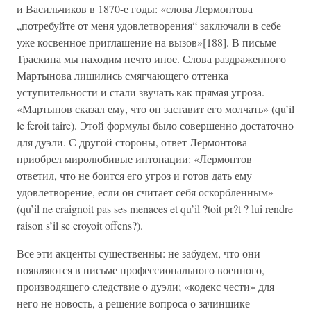
и Васильчиков в 1870-е годы: «слова Лермонтова
„потребуйте от меня удовлетворения“ заключали в себе
уже косвенное приглашение на вызов»[188]. В письме
Траскина мы находим нечто иное. Слова раздраженного
Мартынова лишились смягчающего оттенка
уступительности и стали звучать как прямая угроза.
«Мартынов сказал ему, что он заставит его молчать» (qu’il
le feroit taire). Этой формулы было совершенно достаточно
для дуэли. С другой стороны, ответ Лермонтова
приобрел миролюбивые интонации: «Лермонтов
ответил, что не боится его угроз и готов дать ему
удовлетворение, если он считает себя оскорбленным»
(qu’il ne craignoit pas ses menaces et qu’il ?toit pr?t ? lui rendre
raison s’il se croyoit offens?).
Все эти акценты существенны: не забудем, что они
появляются в письме профессионального военного,
производящего следствие о дуэли; «кодекс чести» для
него не новость, а решение вопроса о зачинщике