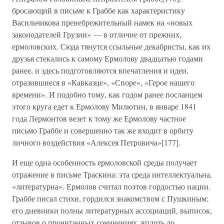
бросающий в письме к Граббе как характеристику
Васильчикова пренебрежительный намек на «новых
законодателей Грузии» — в отличие от прежних,
ермоловских. Сюда тянутся ссыльные декабристы, как их
друзья стекались к самому Ермолову двадцатью годами
ранее, и здесь подготовляются впечатления и идеи,
отразившиеся в «Кавказце», «Споре», «Герое нашего
времени». И подобно тому, как годом ранее посланцем
этого круга едет к Ермолову Милютин, в январе 1841
года Лермонтов везет к тому же Ермолову частное
письмо Граббе и совершенно так же входит в орбиту
личного воздействия «Алексея Петровича»[177].
И еще одна особенность ермоловской среды получает
отражение в письме Траскина: эта среда интеллектуальна,
«литературна». Ермолов считал поэтов гордостью нации.
Граббе писал стихи, гордился знакомством с Пушкиным;
его дневники полны литературных ассоциаций, выписок,
отзывов о прочитанных сочинениях, вплоть до