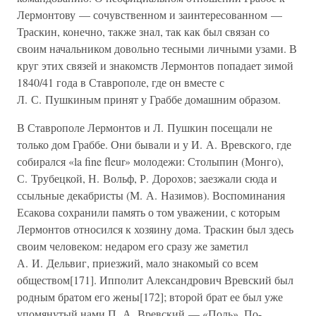
Лермонтову — сочувственном и заинтересованном —
Траскин, конечно, также знал, так как был связан со
своим начальником довольно тесными личными узами. В
круг этих связей и знакомств Лермонтов попадает зимой
1840/41 года в Ставрополе, где он вместе с
Л. С. Пушкиным принят у Граббе домашним образом.
В Ставрополе Лермонтов и Л. Пушкин посещали не
только дом Граббе. Они бывали и у И. А. Вревского, где
собирался «la fine fleur» молодежи: Столыпин (Монго),
С. Трубецкой, Н. Вольф, Р. Дорохов; заезжали сюда и
ссыльные декабристы (М. А. Назимов). Воспоминания
Есакова сохранили память о том уважении, с которым
Лермонтов относился к хозяину дома. Траскин был здесь
своим человеком: недаром его сразу же заметил
А. И. Дельвиг, приезжий, мало знакомый со всем
обществом[171]. Ипполит Александрович Вревский был
родным братом его жены[172]; второй брат ее был уже
упомянутый нами П. А. Вревский — «Поль». По-