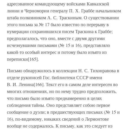
адресованное командующему войсками Кавказской
линии и Черномории генералу П. Х. Граббе начальником
штаба полковником А. С. Траскиным. О существовании
этого письма за № 17 было известно по перерыву в
нумерации сохранившихся писем Траскина к Граббе;
предполагалось, что оно, вместе с двумя другими
исчезнувшими письмами (№ 15 и 16), представляло
какой-то особый интерес и потому было изъято из
переписки[165].
Письмо обнаружилось в коллекции Н. С. Тихонравова в
отделе рукописей Гос. библиотеки СССР имени
В. И. Ленина[166]. Текст его в самом деле интересен во
многих отношениях, но по нему трудно предположить,
что письмо было изъято преднамеренно в целях
соблюдения тайны. Оно представляет собою первое
сообщение о дуэли; в предшествующих письмах (№ 15 и
16), по-видимому, никаких сведений о Лермонтове
вообще не содержалось. К письму, как это следует из