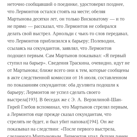
неточно сообщавший о поединке, удостоверял позднее,
что Лермонтов остался стоять на месте; обеляя
Мартынова десятки лет, он только Висковатому — и то
не прямо — рассказал, что Лермонтов не собирался
делать свой выстрел. Арнольди с чьих-то слов передавал,
что Лермонтов приблизился к барьеру; Полеводин,
ссылаясь на секундантов, заявлял, что Лермонтов
подошел первым. Сам Мартынов показывал: «Я первый
ступил на барьер». Сведения Траскина, очевидно, идут не
от Мартынова; ближе всего они к тем, которые сообщены
в акте следственной комиссии от 16 июля, составленном
по показаниям секундантов: оба дуэлянта подошли к
барьеру; Лермонтов не успел сделать своего
выстрела[193]. В беседах же с Э. А. Верзилиной-Шан-
Гирей Глебов вспоминал, что Мартынов стрелял первым,
а Лермонтов еще прежде сказал секундантам, что
стрелять не будет, и был убит наповал[194]. Он же
показывал на следствии: «После первого выстрела,
сделанного Мартыновым, Лермонтов упал, будучи ранен