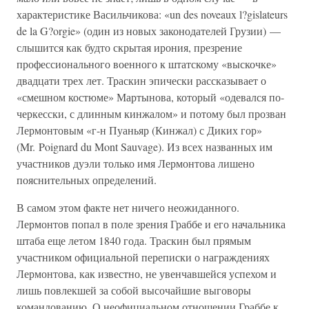
характеристике Васильчикова: «un des noveaux l?gislateurs
de la G?orgie» (один из новых законодателей Грузии) —
слышится как будто скрытая ирония, презрение
профессионального военного к штатскому «выскочке»
двадцати трех лет. Траскин эпически рассказывает о
«смешном костюме» Мартынова, который «одевался по-
черкесски, с длинным кинжалом» и потому был прозван
Лермонтовым «г-н Пуаньяр (Кинжал) с Диких гор»
(Mr. Poignard du Mont Sauvage). Из всех названных им
участников дуэли только имя Лермонтова лишено
пояснительных определений.
В самом этом факте нет ничего неожиданного.
Лермонтов попал в поле зрения Граббе и его начальника
штаба еще летом 1840 года. Траскин был прямым
участником официальной переписки о награждениях
Лермонтова, как известно, не увенчавшейся успехом и
лишь повлекшей за собой высочайшие выговоры
командованию. О неофициальном отношении Граббе к