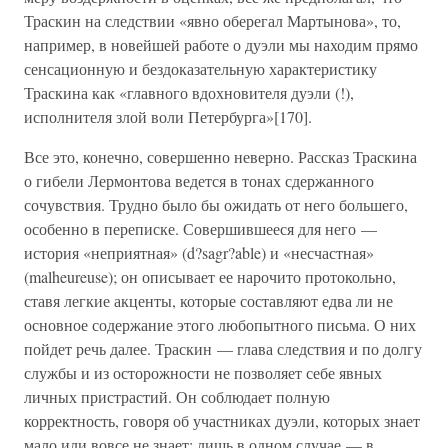
Траскин на следствии «явно оберегал Мартынова», то,
например, в новейшей работе о дуэли мы находим прямо
сенсационную и бездоказательную характеристику
Траскина как «главного вдохновителя дуэли (!),
исполнителя злой воли Петербурга»[170].
Все это, конечно, совершенно неверно. Рассказ Траскина
о гибели Лермонтова ведется в тонах сдержанного
сочувствия. Трудно было бы ожидать от него большего,
особенно в переписке. Совершившееся для него —
история «неприятная» (d?sagr?able) и «несчастная»
(malheureuse); он описывает ее нарочито протокольно,
ставя легкие акценты, которые составляют едва ли не
основное содержание этого любопытного письма. О них
пойдет речь далее. Траскин — глава следствия и по долгу
службы и из осторожности не позволяет себе явных
личных пристрастий. Он соблюдает полную
корректность, говоря об участниках дуэли, которых знает
мало или вовсе не знает; лишь в одном случае — в