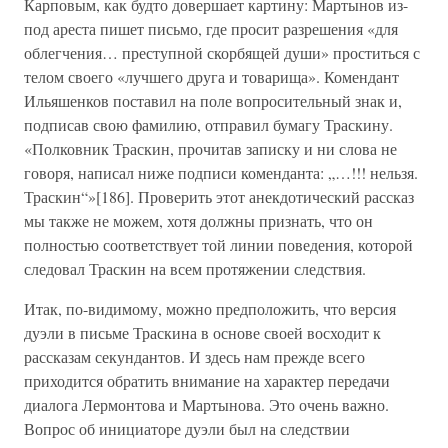
Карповым, как будто довершает картину: Мартынов из-
под ареста пишет письмо, где просит разрешения «для
облегчения… преступной скорбящей души» проститься с
телом своего «лучшего друга и товарища». Комендант
Ильяшенков поставил на поле вопросительный знак и,
подписав свою фамилию, отправил бумагу Траскину.
«Полковник Траскин, прочитав записку и ни слова не
говоря, написал ниже подписи коменданта: „…!!! нельзя.
Траскин“»[186]. Проверить этот анекдотический рассказ
мы также не можем, хотя должны признать, что он
полностью соответствует той линии поведения, которой
следовал Траскин на всем протяжении следствия.
Итак, по-видимому, можно предположить, что версия
дуэли в письме Траскина в основе своей восходит к
рассказам секундантов. И здесь нам прежде всего
приходится обратить внимание на характер передачи
диалога Лермонтова и Мартынова. Это очень важно.
Вопрос об инициаторе дуэли был на следствии