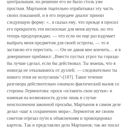
центральным, но решение его не было столь уже
простым. Мартынов тщательно отрабатывал эту часть
своих показаний, и в его передаче диалог принял
следующую форму: «.. я сказал ему, что прежде я просил
его прекратить эти несносные для меня шутки, но что
теперь предупреждаю, — что если он еще раз вздумает
выбрать меня предметом для своей остроты, — то я
заставлю его перестать. — Он не давая мне кончить… и в
довершение прибавил: „Вместо пустых угроз ты гораздо
бы лучше сделал, если бы действовал. Ты знаешь, что я
никогда не отказываюсь от дуэлей; — следовательно ты
никого этим не испугаешь“»[187]. Такое течение
разговора действительно означало фактический вызов со
стороны Лермонтова: прося «оставить свои шутки» и
намекая на возможность дуэли лишь в случае
неисполнения законной просьбы, Мартынов в самом деле
делал «шаг к сохранению мира»; Лермонтов же своим
советом отрезал пути к объяснениям и провоцировал
картель. Так и представлял дело Мартынов; так же писал