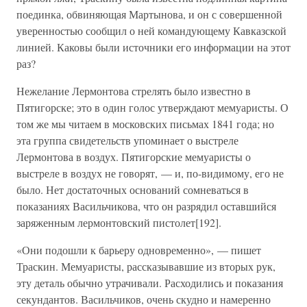
поединка, обвиняющая Мартынова, и он с совершенной
уверенностью сообщил о ней командующему Кавказской
линией. Каковы были источники его информации на этот
раз?
Нежелание Лермонтова стрелять было известно в
Пятигорске; это в один голос утверждают мемуаристы. О
том же мы читаем в московских письмах 1841 года; но
эта группа свидетельств упоминает о выстреле
Лермонтова в воздух. Пятигорские мемуаристы о
выстреле в воздух не говорят, — и, по-видимому, его не
было. Нет достаточных оснований сомневаться в
показаниях Васильчикова, что он разрядил оставшийся
заряженным лермонтовский пистолет[192].
«Они подошли к барьеру одновременно», — пишет
Траскин. Мемуаристы, рассказывавшие из вторых рук,
эту деталь обычно утрачивали. Расходились и показания
секундантов. Васильчиков, очень скудно и намеренно