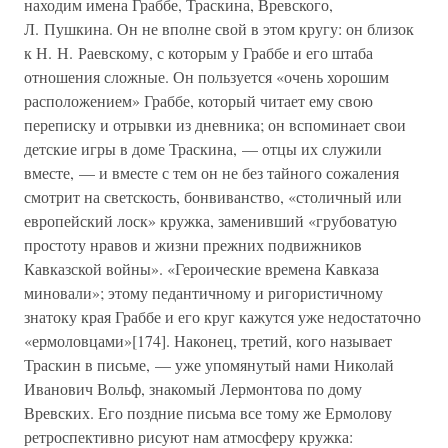
находим имена Граббе, Траскина, Вревского,
Л. Пушкина. Он не вполне свой в этом кругу: он близок
к Н. Н. Раевскому, с которым у Граббе и его штаба
отношения сложные. Он пользуется «очень хорошим
расположением» Граббе, который читает ему свою
переписку и отрывки из дневника; он вспоминает свои
детские игры в доме Траскина, — отцы их служили
вместе, — и вместе с тем он не без тайного сожаления
смотрит на светскость, бонвиванство, «столичный или
европейский лоск» кружка, заменивший «грубоватую
простоту нравов и жизни прежних подвижников
Кавказской войны». «Героические времена Кавказа
миновали»; этому педантичному и ригористичному
знатоку края Граббе и его круг кажутся уже недостаточно
«ермоловцами»[174]. Наконец, третий, кого называет
Траскин в письме, — уже упомянутый нами Николай
Иванович Вольф, знакомый Лермонтова по дому
Вревских. Его поздние письма все тому же Ермолову
ретроспективно рисуют нам атмосферу кружка: