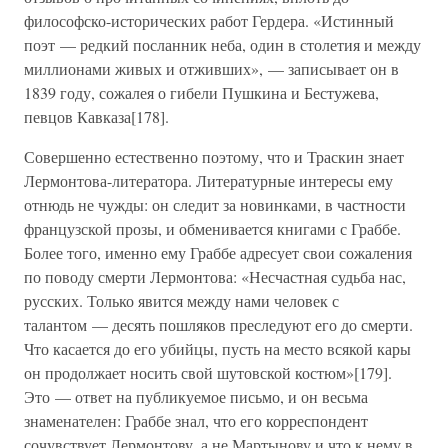
философско-исторических работ Гердера. «Истинный
поэт — редкий посланник неба, один в столетия и между
миллионами живых и отживших», — записывает он в
1839 году, сожалея о гибели Пушкина и Бестужева,
певцов Кавказа[178].
Совершенно естественно поэтому, что и Траскин знает
Лермонтова-литератора. Литературные интересы ему
отнюдь не чужды: он следит за новинками, в частности
французской прозы, и обменивается книгами с Граббе.
Более того, именно ему Граббе адресует свои сожаления
по поводу смерти Лермонтова: «Несчастная судьба нас,
русских. Только явится между нами человек с
талантом — десять пошляков преследуют его до смерти.
Что касается до его убийцы, пусть на место всякой кары
он продолжает носить свой шутовской костюм»[179].
Это — ответ на публикуемое письмо, и он весьма
знаменателен: Граббе знал, что его корреспондент
сочувствует Лермонтову, а не Мартынову и что к нему в