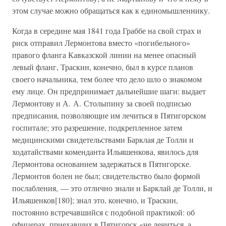
этом случае можно обращаться как к единомышленнику.
Когда в середине мая 1841 года Граббе на свой страх и
риск отправил Лермонтова вместо «погибельного»
правого фланга Кавказской линии на менее опасный
левый фланг, Траскин, конечно, был в курсе планов
своего начальника, тем более что дело шло о знакомом
ему лице. Он предпринимает дальнейшие шаги: выдает
Лермонтову и А. А. Столыпину за своей подписью
предписания, позволяющие им лечиться в Пятигорском
госпитале; это разрешение, подкрепленное затем
медицинскими свидетельствами Барклая де Толли и
ходатайствами коменданта Ильяшенкова, явилось для
Лермонтова основанием задержаться в Пятигорске.
Лермонтов болен не был; свидетельство было формой
послабления, — это отлично знали и Барклай де Толли, и
Ильяшенков[180]; знал это, конечно, и Траскин,
постоянно встречавшийся с подобной практикой: об
офицерах, приехавших в Пятигорск «не лечиться, а