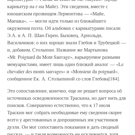
карикатур на г-на Майе). Эти сведения, вместе с
юношеским прозвищем Лермонтова — «Майе,
Маешка», — могли идти только из ближайшего
окружения поэта. Об альбомах с карикатурами писали
Э.А. и А. П. Шан-Гиреи, Быховец, Арнольди,
Васильчиков; о них хорошо знали Глебов и Трубецкой —
и, добавим, Столыпин. Название же Мартынова
«Mr. Poignard du Mont Sauvage», варьируемое разными
мемуаристами, имеет лишь один близкий аналог — «Le
chevalier des monts sauvages» и «Monsieur du poignard»,
сообщенное Ек. А. Столыпиной со слов Глебова[184].
Это сопоставление, конечно, еще не решает вопроса об
источниках осведомленности Траскина, но дает нить для
поисков. Совершенно естественно, что к 17 июля
Траскин мог собрать необходимые ему сведения скорее
всего у арестованных и допрошенных им участников
дуэли. Он мог сопоставить показания и дать сводный
рассказ, — и такая возможность не исключается, хотя,