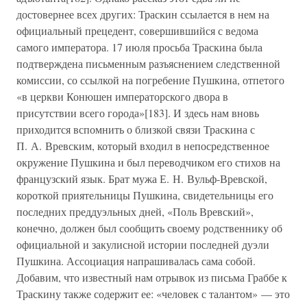
достовернее всех других: Траскин ссылается в нем на
официальный прецедент, совершившийся с ведома
самого императора. 17 июля просьба Траскина была
подтверждена письменным разъяснением следственной
комиссии, со ссылкой на погребение Пушкина, отпетого
«в церкви Конюшен императорского двора в
присутствии всего города»[183]. И здесь нам вновь
приходится вспомнить о близкой связи Траскина с
П. А. Вревским, который входил в непосредственное
окружение Пушкина и был переводчиком его стихов на
французский язык. Брат мужа Е. Н. Вульф-Вревской,
короткой приятельницы Пушкина, свидетельницы его
последних преддуэльных дней, «Поль Вревский»,
конечно, должен был сообщить своему родственнику об
официальной и закулисной истории последней дуэли
Пушкина. Ассоциация напрашивалась сама собой.
Добавим, что известный нам отрывок из письма Граббе к
Траскину также содержит ее: «человек с талантом» — это