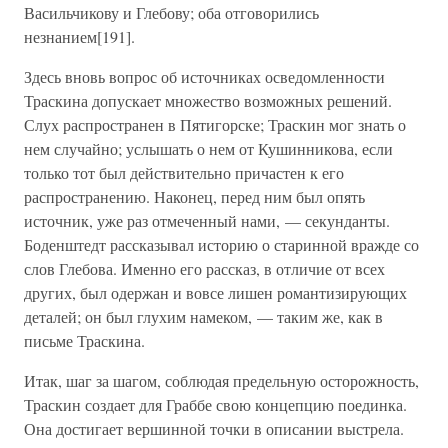
Васильчикову и Глебову; оба отговорились
незнанием[191].
Здесь вновь вопрос об источниках осведомленности
Траскина допускает множество возможных решений.
Слух распространен в Пятигорске; Траскин мог знать о
нем случайно; услышать о нем от Кушинникова, если
только тот был действительно причастен к его
распространению. Наконец, перед ним был опять
источник, уже раз отмеченный нами, — секунданты.
Боденштедт рассказывал историю о старинной вражде со
слов Глебова. Именно его рассказ, в отличие от всех
других, был одержан и вовсе лишен романтизирующих
деталей; он был глухим намеком, — таким же, как в
письме Траскина.
Итак, шаг за шагом, соблюдая предельную осторожность,
Траскин создает для Граббе свою концепцию поединка.
Она достигает вершинной точки в описании выстрела.