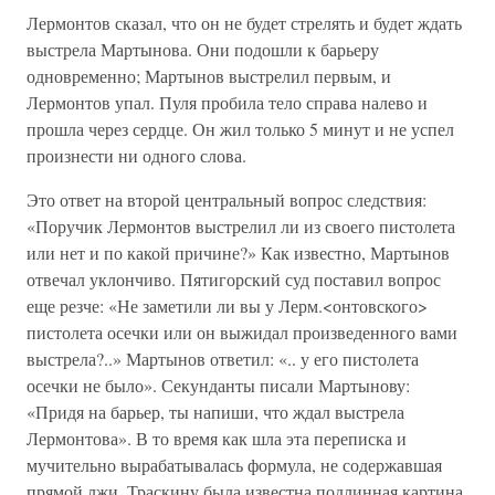
Лермонтов сказал, что он не будет стрелять и будет ждать
выстрела Мартынова. Они подошли к барьеру
одновременно; Мартынов выстрелил первым, и
Лермонтов упал. Пуля пробила тело справа налево и
прошла через сердце. Он жил только 5 минут и не успел
произнести ни одного слова.
Это ответ на второй центральный вопрос следствия:
«Поручик Лермонтов выстрелил ли из своего пистолета
или нет и по какой причине?» Как известно, Мартынов
отвечал уклончиво. Пятигорский суд поставил вопрос
еще резче: «Не заметили ли вы у Лерм.<онтовского>
пистолета осечки или он выжидал произведенного вами
выстрела?..» Мартынов ответил: «.. у его пистолета
осечки не было». Секунданты писали Мартынову:
«Придя на барьер, ты напиши, что ждал выстрела
Лермонтова». В то время как шла эта переписка и
мучительно вырабатывалась формула, не содержавшая
прямой лжи, Траскину была известна подлинная картина