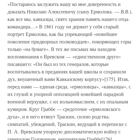
«Постараюсь заслужить вашу ко мне доверенность и
доказать Николаю Алексеевичу (сыну Ермолова. —
В.В.
),
как все мы, кавказцы, свято храним память нашего отца-
командира…» В 1861 году он держит у себя старый
портрет Ермолова, как бы упрекающий «новейшее
поколение придворных полководцев», покоряющих горы
только «на бумаге». В тех же письмах мы находим
воспоминания о Вревском — «единственном друге»
писавшего: «Он был из тех генералов, которые
воспитывались в преданиях вашей школы и сохранили
дух, внушенный вами Кавказскому корпусу»[175]. Итак,
перед нами — единая среда, «ермоловцы», «кавказцы», с
их глухой и упорной оппозицией новейшей парадной
военной верхушке, с их вольномыслием, с их опальным
кумиром. Круг Граббе — средоточие «ермоловского
духа», и в него втянут Траскин, силою родства,
симпатий, убеждений, Траскин, ведущий в переписке с
П. А. Вревским упорную дипломатическую войну с
генералом Головиным, неприятелем Граббе[176],