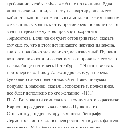
требование, чтоб я сейчас же был у полковника. Едва
лишь я отворил, придя к нему на квартиру, дверь его
кабинета, как он своим сильным металлическим голосом
отчеканил: „Сходить к отцу протоиерею, поклониться от
меня и передать ему мою просьбу похоронить
Лермонтова. Если же он будет отговариваться, сказать
ему еще то, что в этом нет никакого нарушения закона,
так как подобною же смертью умер известный Пушкин,
которого похоронили со святостью и провожал его тело
на кладбище почти весь Петербург…“ Я отправился к
протоиерею, о. Павлу Александровскому, и передал
буквально слова полковника. Отец Павел подумал-
подумал и, наконец, сказал: „Успокойте г. полковника,
все будет исполнено по его желанию“»[181].
П. А. Висковатый сомневался в точности этого рассказа:
Карпов переадресовывал слова о Пушкине то
Столыпину, то другим друзьям поэта; биографу
Лермонтова они казались невероятными в устах флигель-
адъютанта[182]. Однако рассказ этот едва ли не