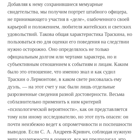
Добавляя к нему сохранившиеся мемуарные
свидетельства, мы получим портрет штабного офицера,
не принимающего участия в «деле», озабоченного своей
карьерой и положением, любителя житейских и светских
удовольствий. Такова общая характеристика Траскина, но
пользоваться ею для оценки его поведения на следствии
нужно осторожно. Оно определялось не только
официальным долгом или чертами характера, но и
субъективным отношением к событиям и лицам. Каким
было это отношение, что именно знал и как судил
Траскин о Лермонтове, в каком свете рисовалась ему
дуэль, — на этот счет у нас были лишь отдельные
разрозненные сведения разной достоверности. Весьма
соблазнительно применить к ним критерий
«психологической вероятности», как он представляется
тому или иному исследователю, но этот путь опасен: он
почти неизбежно ведет к опрометчивости и поспешности
выводов. Если С. А. Андреев-Кривич, соблюдая нужную
меру воздержности в оценках, все же предполагал, что