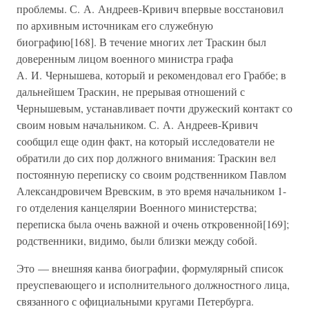
проблемы. С. А. Андреев-Кривич впервые восстановил
по архивным источникам его служебную
биографию[168]. В течение многих лет Траскин был
доверенным лицом военного министра графа
А. И. Чернышева, который и рекомендовал его Граббе; в
дальнейшем Траскин, не прерывая отношений с
Чернышевым, устанавливает почти дружеский контакт со
своим новым начальником. С. А. Андреев-Кривич
сообщил еще один факт, на который исследователи не
обратили до сих пор должного внимания: Траскин вел
постоянную переписку со своим родственником Павлом
Александровичем Вревским, в это время начальником 1-
го отделения канцелярии Военного министерства;
переписка была очень важной и очень откровенной[169];
родственники, видимо, были близки между собой.
Это — внешняя канва биографии, формулярный список
преуспевающего и исполнительного должностного лица,
связанного с официальными кругами Петербурга.