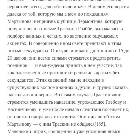
вероятнее всего, дело обстояло иначе. В целом его версия
далека от той, которую мы знаем по показаниям
Мартынова: неприязнь к убийце Лермонтова, которую
почувствовал в письме Траскина Граббе, выражалась в
подборе данных и легких, но явственно ощущаемых
акцентах. В совершенно ином свете предстают в этом
письме секунданты. Они увеличивают дистанцию с 15 до
20 шагов; они всеми силами стремятся предотвратить
поединок — и вынуждены принять в нем участие, так
как ожесточенные противники решились драться без
секундантов. Этих сведений мы не находим в
существующих воспоминаниях о дуэли, и трудно сказать,
насколько они верны. Во всяком случае, Траскин явно
стремится уменьшить наказание, угрожающее Глебову и
Васильчикову, и уже после начала следствия посещает их,
осторожно направляя их ответы. Они писали об этом
Мартынову — с ним Траскин не общался[185].
Маленький штрих, сообщенный уже упоминавшимся