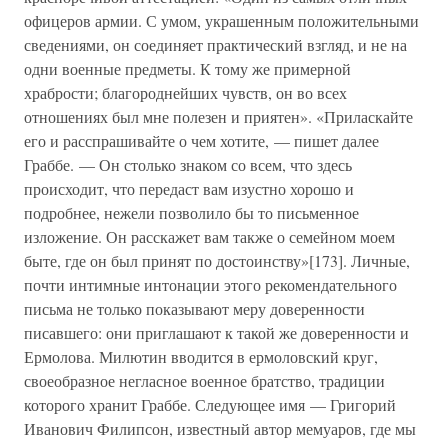
офицеров армии. С умом, украшенным положительными
сведениями, он соединяет практический взгляд, и не на
одни военные предметы. К тому же примерной
храбрости; благороднейших чувств, он во всех
отношениях был мне полезен и приятен». «Приласкайте
его и расспрашивайте о чем хотите, — пишет далее
Граббе. — Он столько знаком со всем, что здесь
происходит, что передаст вам изустно хорошо и
подробнее, нежели позволило бы то письменное
изложение. Он расскажет вам также о семейном моем
быте, где он был принят по достоинству»[173]. Личные,
почти интимные интонации этого рекомендательного
письма не только показывают меру доверенности
писавшего: они приглашают к такой же доверенности и
Ермолова. Милютин вводится в ермоловский круг,
своеобразное негласное военное братство, традиции
которого хранит Граббе. Следующее имя — Григорий
Иванович Филипсон, известный автор мемуаров, где мы