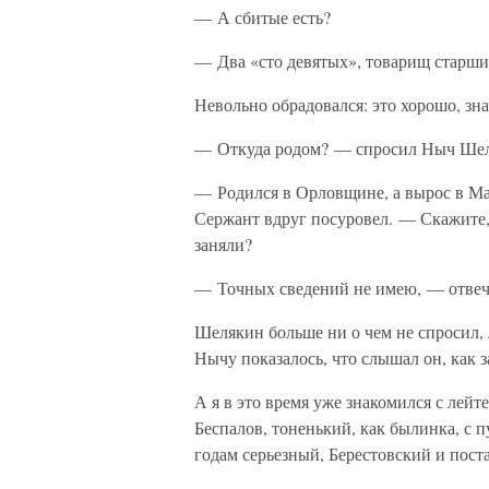
— А сбитые есть?
— Два «сто девятых», товарищ старши
Невольно обрадовался: это хорошо, зна
— Откуда родом? — спросил Ныч Шел
— Родился в Орловщине, а вырос в Ма
Сержант вдруг посуровел. — Скажите
заняли?
— Точных сведений не имею, — отвеч
Шелякин больше ни о чем не спросил, 
Нычу показалось, что слышал он, как з
А я в это время уже знакомился с лей
Беспалов, тоненький, как былинка, с 
годам серьезный, Берестовский и пост