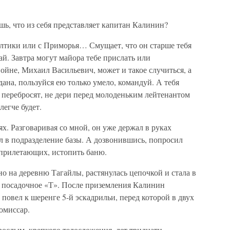
шь, что из себя представляет капитан Калинин?
алтики или с Приморья… Смущает, что он старше тебя
. Завтра могут майора тебе прислать или
ойне, Михаил Васильевич, может и такое случиться, а
дана, пользуйся ею только умело, командуй. А тебя
 перебросят, не дери перед молоденьким лейтенантом
легче будет.
х. Разговаривая со мной, он уже держал в руках
л в подразделение базы. А дозвонившись, попросил
прилетающих, истопить баню.
 на деревню Тагайлы, растянулась цепочкой и стала в
 посадочное «Т». После приземления Калинин
повел к шеренге 5-й эскадрильи, перед которой в двух
омиссар.
ослым, крепкого телосложения, лет тридцати-