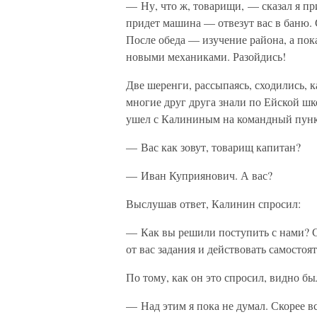
— Ну, что ж, товарищи, — сказал я п
придет машина — отвезут вас в баню.
После обеда — изучение района, а пок
новыми механиками. Разойдись!
Две шеренги, рассыпаясь, сходились, к
многие друг друга знали по Ейской шко
ушел с Калининым на командный пунк
— Вас как зовут, товарищ капитан?
— Иван Куприянович. А вас?
Выслушав ответ, Калинин спросил:
— Как вы решили поступить с нами? С
от вас задания и действовать самостоя
По тому, как он это спросил, видно был
— Над этим я пока не думал. Скорее вс