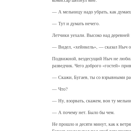
— А мельницу надо убрать, как думае
— Тут и думать нечего.
Летчики уехали. Высоко над деревней
— Видел, «хейнкель», — сказал Ныч 
Подвижной, вездесущий Ныч не любил 
разведчик. Чего доброго «гостей» при
— Скажи, Бугаев, ты со взрывными ра
— Что?
— Ну, взорвать, скажем, вон ту мель
— А почему нет. Было бы чем.
Не прошло и десяти минут, как к вет
Бугаев закладывал под сруб взрывчатк