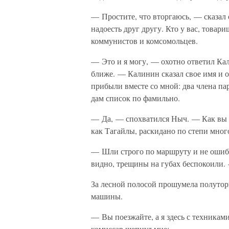
— Простите, что вторгаюсь, — сказал 
надоесть друг другу. Кто у вас, товар
коммунистов и комсомольцев.
— Это и я могу, — охотно ответил Ка
ближе. — Калинин сказал свое имя и 
прибыли вместе со мной: два члена па
дам список по фамильно.
— Да, — спохватился Ныч. — Как вы 
как Тагайлы, раскидано по степи мног
— Шли строго по маршруту и не ошиб
видно, трещины на губах беспокоили. 
За лесной полосой прошумела полуто
машины.
— Вы поезжайте, а я здесь с техника
комиссар шепнул мне: