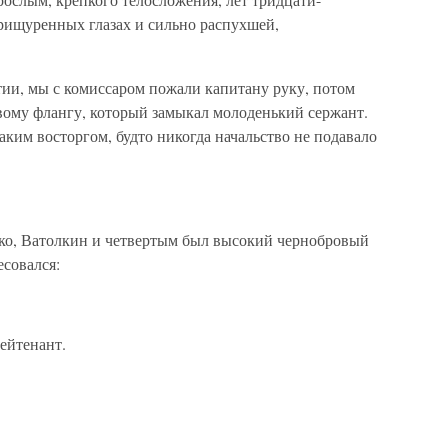
прищуренных глазах и сильно распухшей,
ии, мы с комиссаром пожали капитану руку, потом
евому флангу, который замыкал молоденький сержант.
таким восторгом, будто никогда начальство не подавало
ко, Ватолкин и четвертым был высокий чернобровый
есовался:
ейтенант.