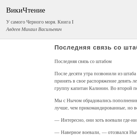
ВикиЧтение
У самого Черного моря. Книга I
Авдеев Михаил Васильевич
Последняя связь со шт
Последняя связь со штабом
После десяти утра позвонили из штаба
принять в свое распоряжение девять ле
группу капитан Калинин. Во второй по
Мы с Нычом обрадовались пополнению. 
лучше, чем прикомандированные, но в
— Интересно, они хоть воевали где-ни
— Наверное воевали, — отозвался Ны