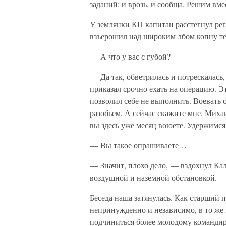
заданий: и врозь, и сообща. Решим вме
У землянки КП капитан расстегнул рег
взъерошил над широким лбом копну те
— А что у вас с губой?
— Да так, обветрилась и потрескалась,
приказал срочно ехать на операцию. Э
позволил себе не выполнить. Воевать 
разобьем. А сейчас скажите мне, Мих
вы здесь уже месяц воюете. Удержимс
— Вы такое опрашиваете…
— Значит, плохо дело, — вздохнул Кал
воздушной и наземной обстановкой.
Беседа наша затянулась. Как старший 
непринужденно и независимо, в то же 
подчиниться более молодому командир