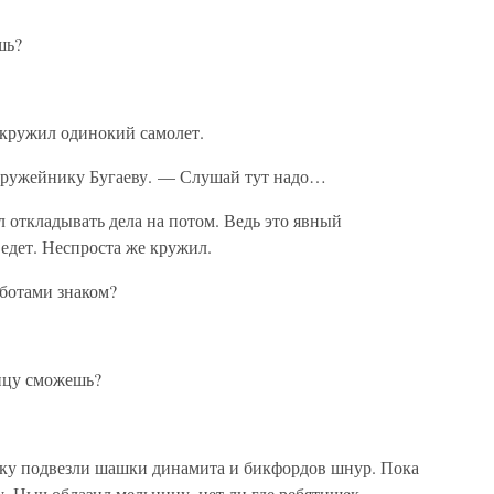
шь?
 кружил одинокий самолет.
оружейнику Бугаеву. — Слушай тут надо…
откладывать дела на потом. Ведь это явный
ведет. Неспроста же кружил.
ботами знаком?
ницу сможешь?
ряку подвезли шашки динамита и бикфордов шнур. Пока
у. Ныч облазил мельницу, нет ли где ребятишек.