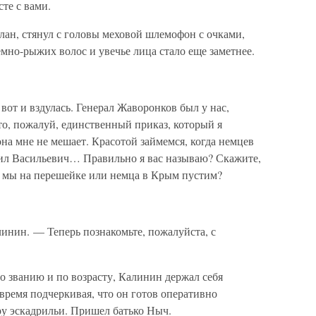
сте с вами.
лан, стянул с головы меховой шлемофон с очками,
мно-рыжих волос и увечье лица стало еще заметнее.
 вот и вздулась. Генерал Жаворонков был у нас,
то, пожалуй, единственный приказ, который я
она мне не мешает. Красотой займемся, когда немцев
аил Васильевич… Правильно я вас называю? Скажите,
я мы на перешейке или немца в Крым пустим?
инин. — Теперь познакомьте, пожалуйста, с
по званию и по возрасту, Калинин держал себя
время подчеркивая, что он готов оперативно
у эскадрильи. Пришел батько Ныч.