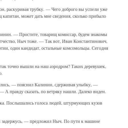
он, раскуривая трубку. — Чего доброго вы успели уже
ищ капитан, может дать мне сведения, сколько прибыло
линин. — Простите, товарищ комиссар, будем знакомы
отчество, Ныч тоже. — Так вот, Иван Константинович,
ртии, один кандидат, остальные комсомольцы. Сегодня
так точно вышли на наш аэродром? Таких деревушек,
о.
лись, — пояснил Калинин, сдерживая улыбку, —
— А правду сказать, по ветряку нашли. Далеко виден.
рка. Послышались голоса людей, штурмующих кузов
ми задержусь, — предложил Ныч. По пути к машине