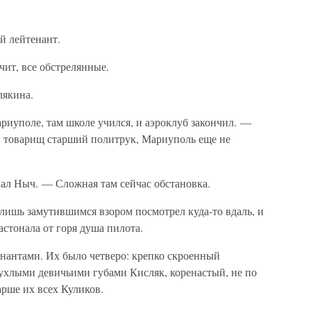
й лейтенант.
чит, все обстрелянные.
якина.
риуполе, там школе учился, и аэроклуб закончил. —
, товарищ старший политрук, Мариуполь еще не
ал Ныч. — Сложная там сейчас обстановка.
лишь замутившимся взором посмотрел куда-то вдаль, и
астонала от горя душа пилота.
тенантами. Их было четверо: крепко скроенный
пухлыми девичьими губами Кисляк, коренастый, не по
арше их всех Куликов.