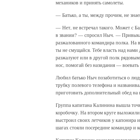
механиков и принять самолеты.
— Батько, а ты, между прочим, не знае
— Нет, не встречал такого. Может с Б
в звании? — спросил Ныч. — Привыкай
разжалованного командира полка. На в
ты не смущайся. Тебе власть над нами 
разжалуют или в другой полк рядовым
нос, помогай без назидания — воевать 
Любил батько Ныч позаботиться о людя
трубку полевого телефона и названива
приготовить дополнительный обед на 
Группа капитана Калинина вышла точно
коробочку. На втором круге выложили
выстроил своих летчиков у капонира и 
шагах стояли посередине командир и к
Капитан Калинин оказался человеком р