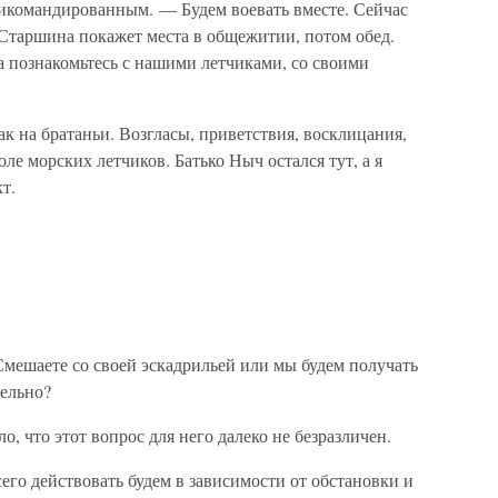
рикомандированным. — Будем воевать вместе. Сейчас
 Старшина покажет места в общежитии, потом обед.
а познакомьтесь с нашими летчиками, со своими
ак на братаньи. Возгласы, приветствия, восклицания,
ле морских летчиков. Батько Ныч остался тут, а я
т.
мешаете со своей эскадрильей или мы будем получать
тельно?
о, что этот вопрос для него далеко не безразличен.
его действовать будем в зависимости от обстановки и