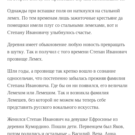
Однажды при вспашке поля он наткнулся на стальной
лемех. По тем временам лишь зажиточные крестьяне да
помещики имели плуг со стальными лемехами, вот и
Степану Ивановичу улыбнулось счастье.
Деревня имеет обыкновение любую новость превращать
в шутку. Так и получил с того времени Степан Иванович
прозвище Лемех.
Шли годы, а прозвище так крепко вошло в сознание
односельчан, что постепенно забылась прежняя фамилия
Степана Ивановича. Где бы он ни появился, его величали
Лемехом или Лемешом. Так и возникла фамилия
Лемешев, без которой не можем мы теперь себе
представить русского вокального искусства.
Женился Степан Иванович на девушке Ефросинье из
деревни Кумордино. Пошли дети. Первенцем был Яков,
потом родились и остальные – Василий, Вера, Анна,