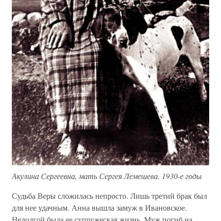
Акулина Сергеевна, мать Сергея Лемешева. 1930-е годы
Судьба Веры сложилась непросто. Лишь третий брак был
для нее удачным. Анна вышла замуж в Ивановское.
Недолгой была ее супружеская жизнь. Муж погиб на