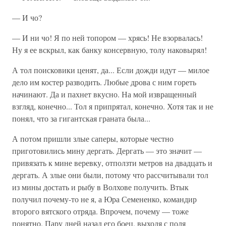
— И чо?
— И ни чо! Я по ней топором — хрясь! Не взорвалась!
Ну я ее вскрыл, как банку консервную, толу наковырял!
А тол поисковики ценят, да... Если дожди идут — милое
дело им костер разводить. Любые дрова с ним гореть
начинают. Да и пахнет вкусно. На мой извращенный
взгляд, конечно... Тол я припрятал, конечно. Хотя так и не
понял, что за гигантская граната была...
А потом пришли злые саперы, которые честно
приготовились мину дергать. Дергать — это значит —
привязать к мине веревку, отползти метров на двадцать и
дергать. А злые они были, потому что рассчитывали тол
из мины достать и рыбу в Волхове получить. Втык
получил почему-то не я, а Юра Семененко, командир
второго вятского отряда. Впрочем, почему — тоже
понятно. Пару дней назад его боец, выходя с поля