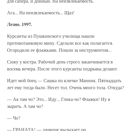
для сапера, и донный. На неизвлекаемость.
Ага... На неизвлекаемость... Щаз!
Лезно. 1997.
Курсанты из Пушкинского училища нашли
противотанковую мину. Сделали все как полагается.
Огородили ее флажками. Пошли за инструментом...
Сижу у костра. Рабочий день строго заканчивается в
восемь вечера. После этого курсанты подрывы делают.
Идет мой боец — Сашка по кличке Манник. Пятнадцать
лет ему тогда было. Несет тол. Очень много тола. Откуда?
— Ак там чо? Это... Иду... Глика-чо? Флажки! Ну я
зырить. А там чо?
— Чо?
— ГРАНАТА! — зловеще выдыхает он.