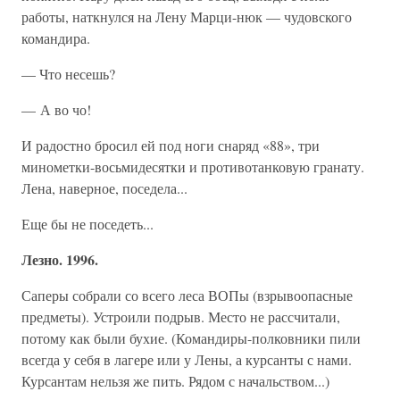
работы, наткнулся на Лену Марци-нюк — чудовского
командира.
— Что несешь?
— А во чо!
И радостно бросил ей под ноги снаряд «88», три
минометки-восьмидесятки и противотанковую гранату.
Лена, наверное, поседела...
Еще бы не поседеть...
Лезно. 1996.
Саперы собрали со всего леса ВОПы (взрывоопасные
предметы). Устроили подрыв. Место не рассчитали,
потому как были бухие. (Командиры-полковники пили
всегда у себя в лагере или у Лены, а курсанты с нами.
Курсантам нельзя же пить. Рядом с начальством...)