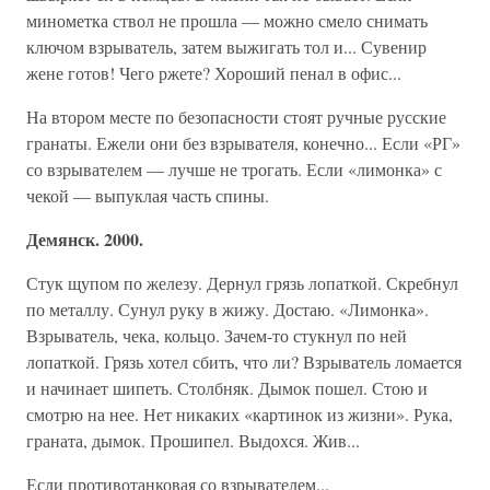
минометка ствол не прошла — можно смело снимать
ключом взрыватель, затем выжигать тол и... Сувенир
жене готов! Чего ржете? Хороший пенал в офис...
На втором месте по безопасности стоят ручные русские
гранаты. Ежели они без взрывателя, конечно... Если «РГ»
со взрывателем — лучше не трогать. Если «лимонка» с
чекой — выпуклая часть спины.
Демянск. 2000.
Стук щупом по железу. Дернул грязь лопаткой. Скребнул
по металлу. Сунул руку в жижу. Достаю. «Лимонка».
Взрыватель, чека, кольцо. Зачем-то стукнул по ней
лопаткой. Грязь хотел сбить, что ли? Взрыватель ломается
и начинает шипеть. Столбняк. Дымок пошел. Стою и
смотрю на нее. Нет никаких «картинок из жизни». Рука,
граната, дымок. Прошипел. Выдохся. Жив...
Если противотанковая со взрывателем...