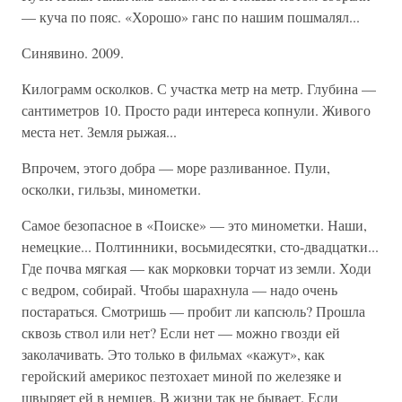
— куча по пояс. «Хорошо» ганс по нашим пошмалял...
Синявино. 2009.
Килограмм осколков. С участка метр на метр. Глубина —
сантиметров 10. Просто ради интереса копнули. Живого
места нет. Земля рыжая...
Впрочем, этого добра — море разливанное. Пули,
осколки, гильзы, минометки.
Самое безопасное в «Поиске» — это минометки. Наши,
немецкие... Полтинники, восьмидесятки, сто-двадцатки...
Где почва мягкая — как морковки торчат из земли. Ходи
с ведром, собирай. Чтобы шарахнула — надо очень
постараться. Смотришь — пробит ли капсюль? Прошла
сквозь ствол или нет? Если нет — можно гвозди ей
заколачивать. Это только в фильмах «кажут», как
геройский америкос пезтохает миной по железяке и
швыряет ей в немцев. В жизни так не бывает. Если