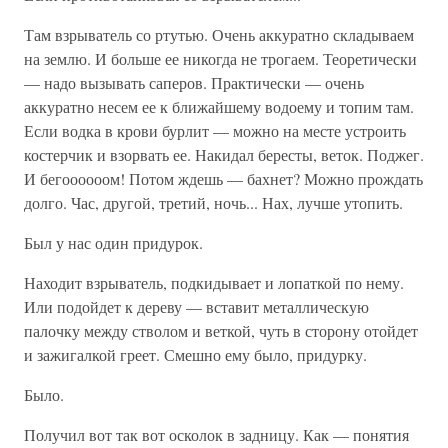
Там взрыватель со ртутью. Очень аккуратно складываем
на землю. И больше ее никогда не трогаем. Теоретически
— надо вызывать саперов. Практически — очень
аккуратно несем ее к ближайшему водоему и топим там.
Если водка в крови бурлит — можно на месте устроить
костерчик и взорвать ее. Накидал бересты, веток. Поджег.
И бегоооооом! Потом ждешь — бахнет? Можно прождать
долго. Час, другой, третий, ночь... Нах, лучше утопить.
Был у нас один придурок.
Находит взрыватель, подкидывает и лопаткой по нему.
Или подойдет к дереву — вставит металлическую
палочку между стволом и веткой, чуть в сторону отойдет
и зажигалкой греет. Смешно ему было, придурку.
Было.
Получил вот так вот осколок в задницу. Как — понятия