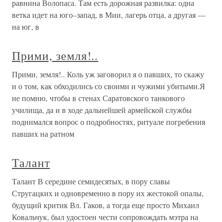
равнина Волопаса. Там есть дорожная развилка: одна
ветка идет на юго–запад, в Мии, лагерь отца, а другая —
на юг, в
Прими, земля!..
Прими, земля!.. Коль уж заговорил я о павших, то скажу
и о том, как обходились со своими и чужими убитыми.Я
не помню, чтобы в стенах Саратовского танкового
училища, да и в ходе дальнейшей армейской службы
поднимался вопрос о подробностях, ритуале погребения
павших на ратном
Талант
Талант В середине семидесятых, в пору славы
Стругацких и одновременно в пору их жестокой опалы,
будущий критик Вл. Гаков, а тогда еще просто Михаил
Ковальчук, был удостоен чести сопровождать мэтра на