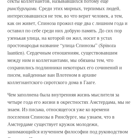
секты коллегиантов, называвшихся потому еще
ринсбургцами.
Среди этих мирных, терпимых людей,
интересовавшихся не тем, во что верит человек, а тем,
как он живет, Спиноза прожил еще два с лишним года и
оставил по себе среди них добрую память. До сих пор
узенькая улица, на которой он жил, носит в устах
простонародья название “улица Спинозы” (Spinoza
laantien). Сердечным отношениям, существовавшим
между ним и коллегиантами, мы обязаны тем, что
сохранились подлинники некоторых его сочинений и
писем, найденные ван Влотеном в архиве
коллегиантского сиротского дома в Гааге.
Чем заполнена была внутренняя жизнь мыслителя за
четыре года его жизни в окрестностях Амстердама, мы не
знаем. Из письма, относящегося уже ко времени
поселения Спинозы в Ринсбурге, мы узнаем, что в
Амстердаме существует кружок молодежи,
занимающийся изучением философии под руководством