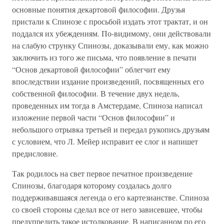
основные понятия декартовой философии. Друзья
пристали к Спинозе с просьбой издать этот трактат, и он
поддался их убеждениям. По-видимому, они действовали
на слабую струнку Спинозы, доказывали ему, как можно
заключить из того же письма, что появление в печати
“Основ декартовой философии” облегчит ему
впоследствии издание произведений, посвященных его
собственной философии. В течение двух недель,
проведенных им тогда в Амстердаме, Спиноза написал
изложение первой части “Основ философии” и
небольшого отрывка третьей и передал рукопись друзьям
с условием, что Л. Мейер исправит ее слог и напишет
предисловие.
Так родилось на свет первое печатное произведение
Спинозы, благодаря которому создалась долго
поддерживавшаяся легенда о его картезианстве. Спиноза
со своей стороны сделал все от него зависевшее, чтобы
предупредить такое истолкование. В написанном по его