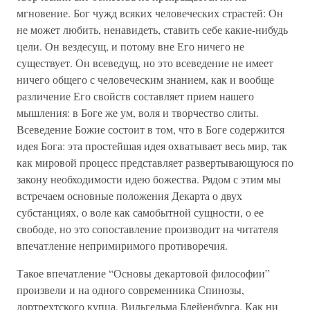
мгновение. Бог чужд всяких человеческих страстей: Он
не может любить, ненавидеть, ставить себе какие-нибудь
цели. Он вездесущ, и потому вне Его ничего не
существует. Он всеведущ, но это всеведение не имеет
ничего общего с человеческим знанием, как и вообще
различение Его свойств составляет прием нашего
мышления: в Боге же ум, воля и творчество слиты.
Всеведение Божие состоит в том, что в Боге содержится
идея Бога: эта простейшая идея охватывает весь мир, так
как мировой процесс представляет развертывающуюся по
закону необходимости идею божества. Рядом с этим мы
встречаем основные положения Декарта о двух
субстанциях, о воле как самобытной сущности, о ее
свободе, но это сопоставление производит на читателя
впечатление непримиримого противоречия.
Такое впечатление “Основы декартовой философии”
произвели и на одного современника Спинозы,
дортрехтского купца, Вильгельма Блейенбурга. Как ни