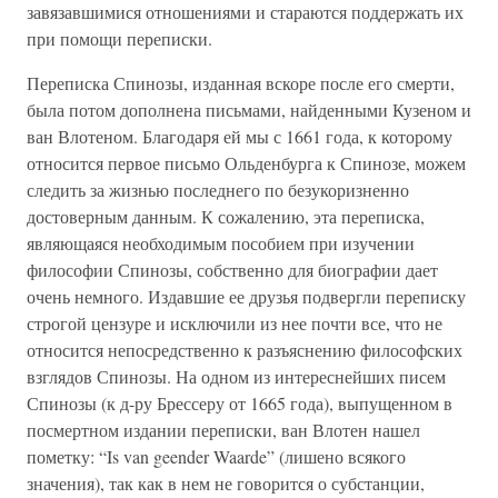
завязавшимися отношениями и стараются поддержать их
при помощи переписки.
Переписка Спинозы, изданная вскоре после его смерти,
была потом дополнена письмами, найденными Кузеном и
ван Влотеном. Благодаря ей мы с 1661 года, к которому
относится первое письмо Ольденбурга к Спинозе, можем
следить за жизнью последнего по безукоризненно
достоверным данным. К сожалению, эта переписка,
являющаяся необходимым пособием при изучении
философии Спинозы, собственно для биографии дает
очень немного. Издавшие ее друзья подвергли переписку
строгой цензуре и исключили из нее почти все, что не
относится непосредственно к разъяснению философских
взглядов Спинозы. На одном из интереснейших писем
Спинозы (к д-ру Брессеру от 1665 года), выпущенном в
посмертном издании переписки, ван Влотен нашел
пометку: “Is van geender Waarde” (лишено всякого
значения), так как в нем не говорится о субстанции,