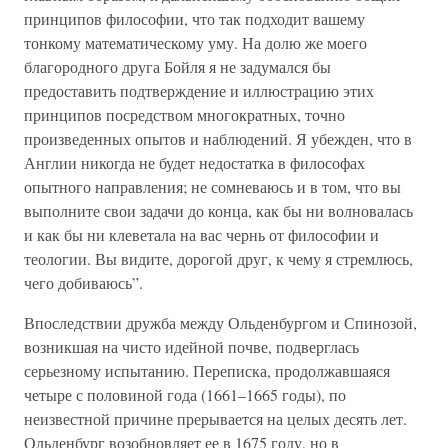
принципов философии, что так подходит вашему
тонкому математическому уму. На долю же моего
благородного друга Бойля я не задумался бы
предоставить подтверждение и иллюстрацию этих
принципов посредством многократных, точно
произведенных опытов и наблюдений. Я убежден, что в
Англии никогда не будет недостатка в философах
опытного направления; не сомневаюсь и в том, что вы
выполните свои задачи до конца, как бы ни волновалась
и как бы ни клеветала на вас чернь от философии и
теологии. Вы видите, дорогой друг, к чему я стремлюсь,
чего добиваюсь”.
Впоследствии дружба между Ольденбургом и Спинозой,
возникшая на чисто идейной почве, подверглась
серьезному испытанию. Переписка, продолжавшаяся
четыре с половиной года (1661–1665 годы), по
неизвестной причине прерывается на целых десять лет.
Ольденбург возобновляет ее в 1675 году, но в