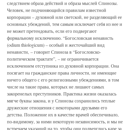
следствием образа действий и образа мыслей Спинозы.
Человек, не подчиняющийся правилам известной
корпорации – духовной или светской, не разделяющий ее
основных убеждений, тем самым исключает себя из нее и
не может претендовать, если его подвергают
формальному исключению. “Богословская ненависть
(odium thiologicum) – особый и жесточайший вид
ненависти, – говорит Спиноза в “Богословско-
политическом трактате”, – не ограничивается
исключением отступника из духовной корпорации. Она
посягает на гражданские права личности, не имеющие
ничего общего с его религиозными убеждениями, в том
числе на такие права, которых не лишают самых
закоренелых преступников. Практика жизни оказалась
мягче буквы закона, и у Спинозы сохранились теплые
дружеские отношения с некоторыми друзьями его
детства. Положение их в качестве врачей обеспечивало,
по-видимому, за ними некоторую независимость, и мы не
встречаем указаний на то, чтобы они подверглись каре за