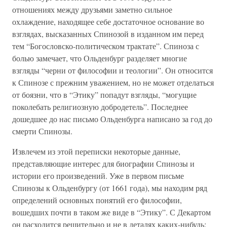
отношениях между друзьями заметно сильное
охлаждение, находящее себе достаточное основание во
взглядах, высказанных Спинозой в изданном им перед
тем “Богословско-политическом трактате”. Спиноза с
болью замечает, что Ольденбург разделяет многие
взгляды “черни от философии и теологии”. Он относится
к Спинозе с прежним уважением, но не может отделаться
от боязни, что в “Этику” попадут взгляды, “могущие
поколебать религиозную добродетель”. Последнее
дошедшее до нас письмо Ольденбурга написано за год до
смерти Спинозы.
Извлечем из этой переписки некоторые данные,
представляющие интерес для биографии Спинозы и
истории его произведений. Уже в первом письме
Спинозы к Ольденбургу (от 1661 года), мы находим ряд
определений основных понятий его философии,
вошедших почти в таком же виде в “Этику”. С Декартом
он расходится решительно и не в деталях каких-нибудь: