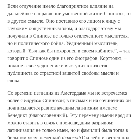
Если отлучение имело благоприятное влияние на
дальнейшее направление умственной жизни Спинозы, то
в другом смысле. Оно поставило его лицом к лицу с
глубоким общественным злом, и благодаря этому мы
получили в Спинозе не только отвлеченного мыслителя,
но и политического бойца. Уединенный мыслитель,
который “был как бы похоронен в своем кабинете”, – так
говорит о Спинозе один из его биографов, Корттольт, –
покинет свое уединение и выступит в качестве
публициста со страстной защитой свободы мысли и
слова.
Со времени изгнания из Амстердама мы не встречаемся
более с
Барухом
Спинозой; в письмах и на сочинениях он
подписывается равнозначащим латинским именем:
Бенедикт (благословенный). Эту перемену имени вряд ли
можно ставить в связь с происшедшим разрывом:
латинизация не только имен, но и фамилий была тогда в
большом ходу: немецкий
философ
Окслейн известен под