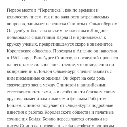
Первое место в “Переписке”, как по времени и
количеству писем, так и по важности затрагиваемых
вопросов, занимает переписка Спинозы с Ольденбургом.
Ольденбург был саксонским резидентом в Лондоне,
пользовался симпатиями Карла II и принадлежал к
кружку ученых, превратившемуся скоро в знаменитое
Королевское общество. Проездом в Англию он навестил
в 1661 году в Ринсбурге Спинозу, и последний произвел
на него такое сильное впечатление, что немедленно по
возвращении в Лондон Ольденбург спешит завязать с
ним письменные сношения. Он берет на себя роль
связующего звена между Спинозой и английскими
естествоиспытателями, – в особенности близким своим
другом, знаменитым химиком и физиком Робертом
Бойлем. Спиноза получает от Ольденбурга подробные
известия о работах Королевского общества и печатные
сочинения Бойля; Бойлю пересылаются отрывки из
писем Спинозы, посвященные философским вопросам.