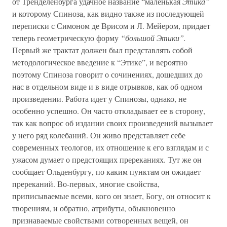
от Тренделенбурга удачное название “маленькая
Этика”
и которому Спиноза, как видно также из последующей
переписки с Симоном де Врисом и Л. Мейером, придает
теперь геометрическую форму
“большой Этики”.
Первый же трактат должен был представлять собой
методологическое введение к “Этике”, и вероятно
поэтому Спиноза говорит о сочинениях, дошедших до
нас в отдельном виде и в виде отрывков, как об одном
произведении. Работа идет у Спинозы, однако, не
особенно успешно. Он часто откладывает ее в сторону,
так как вопрос об издании своих произведений вызывает
у него ряд колебаний. Он живо представляет себе
современных теологов, их отношение к его взглядам и с
ужасом думает о предстоящих пререканиях. Тут же он
сообщает Ольденбургу, по каким пунктам он ожидает
пререканий. Во-первых, многие свойства,
приписываемые всеми, кого он знает, Богу, он относит к
творениям, и обратно, атрибуты, обыкновенно
признаваемые свойствами сотворенных вещей, он