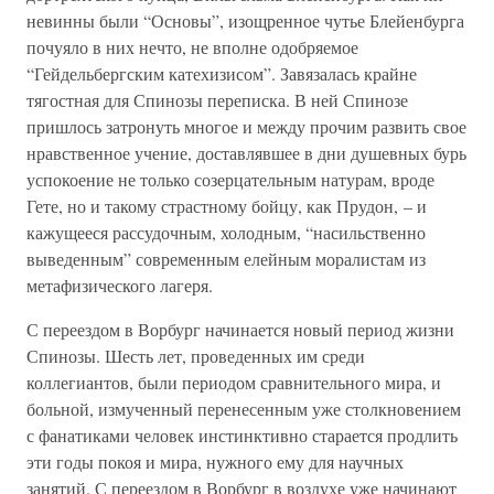
невинны были “Основы”, изощренное чутье Блейенбурга
почуяло в них нечто, не вполне одобряемое
“Гейдельбергским катехизисом”. Завязалась крайне
тягостная для Спинозы переписка. В ней Спинозе
пришлось затронуть многое и между прочим развить свое
нравственное учение, доставлявшее в дни душевных бурь
успокоение не только созерцательным натурам, вроде
Гете, но и такому страстному бойцу, как Прудон, – и
кажущееся рассудочным, холодным, “насильственно
выведенным” современным елейным моралистам из
метафизического лагеря.
С переездом в Ворбург начинается новый период жизни
Спинозы. Шесть лет, проведенных им среди
коллегиантов, были периодом сравнительного мира, и
больной, измученный перенесенным уже столкновением
с фанатиками человек инстинктивно старается продлить
эти годы покоя и мира, нужного ему для научных
занятий. С переездом в Ворбург в воздухе уже начинают