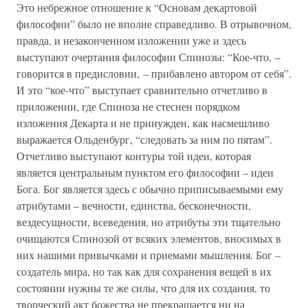
Это небрежное отношение к “Основам декартовой
философии” было не вполне справедливо. В отрывочном,
правда, и незаконченном изложении уже и здесь
выступают очертания философии Спинозы: “Кое-что, –
говорится в предисловии, – прибавлено автором от себя”.
И это “кое-что” выступает сравнительно отчетливо в
приложении, где Спиноза не стеснен порядком
изложения Декарта и не принужден, как насмешливо
выражается Ольденбург, “следовать за ним по пятам”.
Отчетливо выступают контуры той идеи, которая
является центральным пунктом его философии – идеи
Бога. Бог является здесь с обычно приписываемыми ему
атрибутами – вечности, единства, бесконечности,
вездесущности, всеведения, но атрибуты эти тщательно
очищаются Спинозой от всяких элементов, вносимых в
них нашими привычками и приемами мышления. Бог –
создатель мира, но так как для сохранения вещей в их
состоянии нужны те же силы, что для их создания, то
творческий акт божества не прекращается ни на