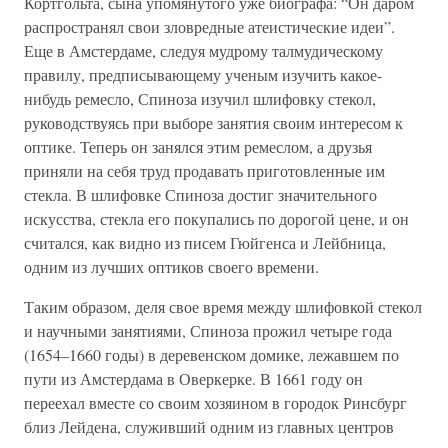
Кортгольта, сына упомянутого уже биографа: “Он даром
распространял свои зловредные атеистические идеи”.
Еще в Амстердаме, следуя мудрому талмудическому
правилу, предписывающему ученым изучить какое-
нибудь ремесло, Спиноза изучил шлифовку стекол,
руководствуясь при выборе занятия своим интересом к
оптике. Теперь он занялся этим ремеслом, а друзья
приняли на себя труд продавать приготовленные им
стекла. В шлифовке Спиноза достиг значительного
искусства, стекла его покупались по дорогой цене, и он
считался, как видно из писем Гюйгенса и Лейбница,
одним из лучших оптиков своего времени.
Таким образом, деля свое время между шлифовкой стекол
и научными занятиями, Спиноза прожил четыре года
(1654–1660 годы) в деревенском домике, лежавшем по
пути из Амстердама в Оверкерке. В 1661 году он
переехал вместе со своим хозяином в городок Ринсбург
близ Лейдена, служивший одним из главных центров