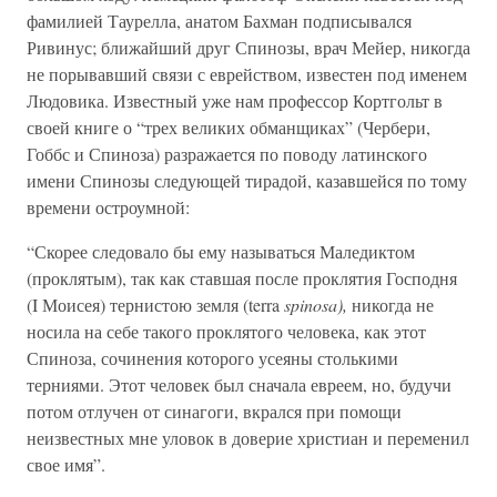
фамилией Таурелла, анатом Бахман подписывался
Ривинус; ближайший друг Спинозы, врач Мейер, никогда
не порывавший связи с еврейством, известен под именем
Людовика. Известный уже нам профессор Кортгольт в
своей книге о “трех великих обманщиках” (Чербери,
Гоббс и Спиноза) разражается по поводу латинского
имени Спинозы следующей тирадой, казавшейся по тому
времени остроумной:
“Скорее следовало бы ему называться Маледиктом
(проклятым), так как ставшая после проклятия Господня
(I Моисея) тернистою земля (terra
spinosa),
никогда не
носила на себе такого проклятого человека, как этот
Спиноза, сочинения которого усеяны столькими
терниями. Этот человек был сначала евреем, но, будучи
потом отлучен от синагоги, вкрался при помощи
неизвестных мне уловок в доверие христиан и переменил
свое имя”.