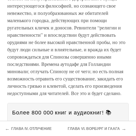
интересующегося философией, но сознающего свое
невежество, и полуобразованных же обитателей
маленького городка, действующих при помощи
ругательных кличек и доносов. Ревнители “религии и
нравственности” и впоследствии будут действовать
орудиями не более высокой нравственной пробы, но это
будут люди сильные и влиятельные, и вражда их будет
сопровождаться для Спинозы совершенно иными
последствиями. Времена аутодафе для Голландии
миновали; отлучать Спинозу не от чего; но есть полная
возможность отравить его существование, закидать его
личность грязью и клеветой, сделать его произведения
недоступными для читателей. Все это и будет сделано.
Более 800 000 книг и аудиокниг! 📚
2 месяца Литрес Подписки в
Получи
←
→
ГЛАВА IV. ОТЛУЧЕНИЕ
ГЛАВА VI. ВОРБУРГ И ГААГА
подарок
и наслаждайся неограниченным