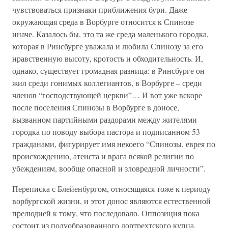
чувствоваться признаки приближения бури. Даже
окружающая среда в Ворбурге относится к Спинозе
иначе. Казалось бы, это та же среда маленького городка,
которая в Ринсбурге уважала и любила Спинозу за его
нравственную высоту, кротость и обходительность. И,
однако, существует громадная разница: в Ринсбурге он
жил среди гонимых коллегиантов, в Ворбурге – среди
членов “господствующей церкви”… И вот уже вскоре
после поселения Спинозы в Ворбурге в доносе,
вызванном партийными раздорами между жителями
городка по поводу выбора пастора и подписанном 53
гражданами, фигурирует имя некоего “Спинозы, еврея по
происхождению, атеиста и врага всякой религии по
убеждениям, вообще опасной и зловредной личности”.
Переписка с Блейенбургом, относящаяся тоже к периоду
ворбургской жизни, и этот донос являются естественной
прелюдией к тому, что последовало. Оппозиция пока
состоит из полуобразованного дортрехтского купца,