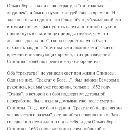
Ольденбурга знал и свою страну, и “ничтожных
людишек”, и благоразумных людей своего времени. Не
знал он только одного, что Ольденбург, убеждающий его
в том же письме “распустить паруса истинной науки и
проникнуть в святилище природы глубже, чем это
делалось до сих пор”, скоро свернет парус и будет
находить заодно с “ничтожными людишками” своего
времени и последующих времен, что произведения
Спинозы “колеблют религиозную добродетель”.
Оба “трактатца” не увидели свет при жизни Спинозы.
Один из них, “Трактат о Боге…”, был найден Бёмером в
рукописи, как мы уже говорили, только в 1852 году.
“Этика”, в которой он был подвергнут детальной
переработке, была издана друзьями уже после смерти
Спинозы. Тогда же был издан и “Трактат об исправлении
человеческого разума”, оставшийся неоконченным. Зато
совершенно неожиданно и для себя, и для Ольденбурга
Спиноза в 1663 году выступил перед публикой с