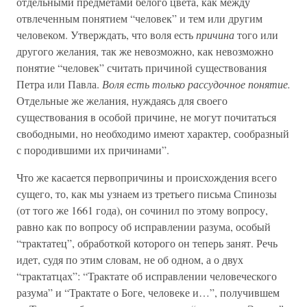
отдельными предметами белого цвета, как между
отвлеченным понятием “человек” и тем или другим
человеком. Утверждать, что воля есть
причина
того или
другого желания, так же невозможно, как невозможно
понятие “человек” считать причиной существования
Петра или Павла.
Воля есть только рассудочное понятие.
Отдельные же желания, нуждаясь для своего
существования в особой причине, не могут почитаться
свободными, но необходимо имеют характер, сообразный
с породившими их причинами”.
Что же касается первопричины и происхождения всего
сущего, то, как мы узнаем из третьего письма Спинозы
(от того же 1661 года), он сочинил по этому вопросу,
равно как по вопросу об исправлении разума, особый
“трактатец”, обработкой которого он теперь занят. Речь
идет, судя по этим словам, не об одном, а о двух
“трактатцах”: “Трактате об исправлении человеческого
разума” и “Трактате о Боге, человеке и…”, получившем