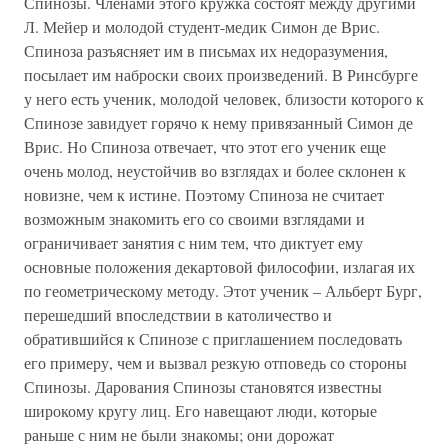
Спинозы. Членами этого кружка состоят между другими
Л. Мейер и молодой студент-медик Симон де Врис.
Спиноза разъясняет им в письмах их недоразумения,
посылает им наброски своих произведений. В Ринсбурге
у него есть ученик, молодой человек, близости которого к
Спинозе завидует горячо к нему привязанный Симон де
Врис. Но Спиноза отвечает, что этот его ученик еще
очень молод, неустойчив во взглядах и более склонен к
новизне, чем к истине. Поэтому Спиноза не считает
возможным знакомить его со своими взглядами и
ограничивает занятия с ним тем, что диктует ему
основные положения декартовой философии, излагая их
по геометрическому методу. Этот ученик – Альберт Бург,
перешедший впоследствии в католичество и
обратившийся к Спинозе с приглашением последовать
его примеру, чем и вызвал резкую отповедь со стороны
Спинозы. Дарования Спинозы становятся известны
широкому кругу лиц. Его навещают люди, которые
раньше с ним не были знакомы; они дорожат