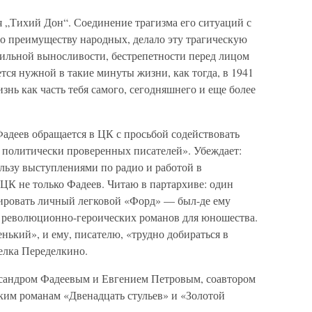
я „Тихий Дон“. Соединение трагизма его ситуаций с
по преимуществу народных, делало эту трагическую
жильной выносливости, бестрепетности перед лицом
ется нужной в такие минуты жизни, как тогда, в 1941
знь как часть тебя самого, сегодняшнего и еще более
Фадеев обращается в ЦК с просьбой содействовать
 политически проверенных писателей». Убеждает:
ьзу выступлениями по радио и работой в
 ЦК не только Фадеев. Читаю в партархиве: один
ировать личный легковой «Форд» — был-де ему
ии революционно-героических романов для юношества.
нький», и ему, писателю, «трудно добираться в
елка Переделкино.
ксандром Фадеевым и Евгением Петровым, соавтором
им романам «Двенадцать стульев» и «Золотой