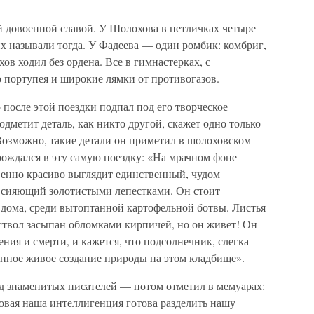
й довоенной славой. У Шолохова в петличках четыре
х называли тогда. У Фадеева — один ромбик: комбриг,
хов ходил без ордена. Все в гимнастерках, с
 портупея и широкие лямки от противогазов.
 после этой поездки подпал под его творческое
дметит деталь, как никто другой, скажет одно только
Возможно, такие детали он приметил в шолоховском
рождался в эту самую поездку: «На мрачном фоне
енно красиво выглядит единственный, чудом
 сияющий золотистыми лепестками. Он стоит
 дома, среди вытоптанной картофельной ботвы. Листья
ствол засыпан обломками кирпичей, но он живет! Он
ния и смерти, и кажется, что подсолнечник, слегка
нное живое создание природы на этом кладбище».
д знаменитых писателей — потом отметил в мемуарах:
довая наша интеллигенция готова разделить нашу