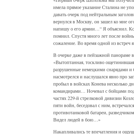
имела прямое указание Сталина не уп
давать очерк под нейтральным заголо
вернулся в Москву, он зашел ко мне ог
напишу о его армии…“ Я объяснил. Кс
помнил. Спустя много лет после войны
сожаление. Во время одной из встреч 
В очерке даже в пейзажной панораме в
«Вытоптанная, тоскливо ощетинившаяс
разрушенные немецкими снарядами и б
насмотрелся и наслушался явно про за
пробыл в войсках Конева несколько дн
командирами… Ночевал с бойцами под
частях 229-й стрелковой дивизии Козл
пяти войн, беседовал с ним, встречал
противотанковой батареи, разведчико
Видел людей в бою…»
Накапливались те впечатления и ощущ