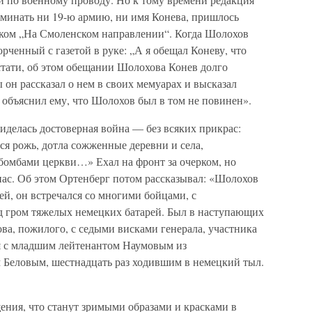
оминать ни 19-ю армию, ни имя Конева, пришлось
вком „На Смоленском направлении“. Когда Шолохов
орченный с газетой в руке: „А я обещал Коневу, что
тати, об этом обещании Шолохова Конев долго
 он рассказал о нем в своих мемуарах и высказал
я объяснил ему, что Шолохов был в том не повинен».
иделась достоверная война — без всяких прикрас:
я рожь, дотла сожженные деревни и села,
омбами церкви…» Ехал на фронт за очерком, но
пас. Об этом Ортенберг потом рассказывал: «Шолохов
ей, он встречался со многими бойцами, с
 гром тяжелых немецких батарей. Был в наступающих
ова, пожилого, с седыми висками генерала, участника
ся с младшим лейтенантом Наумовым из
м Беловым, шестнадцать раз ходившим в немецкий тыл.
ения, что станут зримыми образами и красками в