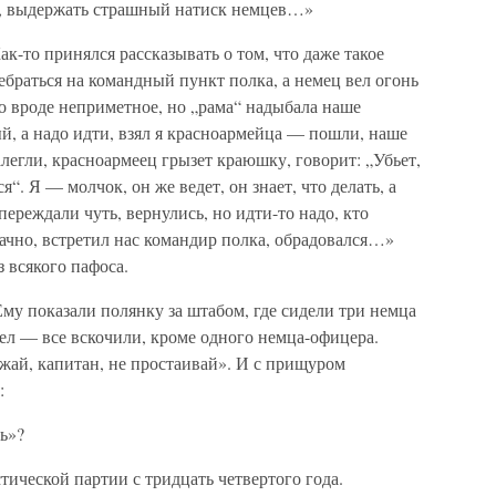
ду, выдержать страшный натиск немцев…»
к-то принялся рассказывать о том, что даже такое
браться на командный пункт полка, а немец вел огонь
то вроде неприметное, но „рама“ надыбала наше
й, а надо идти, взял я красноармейца — пошли, наше
легли, красноармеец грызет краюшку, говорит: „Убьет,
“. Я — молчок, он же ведет, он знает, что делать, а
ереждали чуть, вернулись, но идти-то надо, кто
дачно, встретил нас командир полка, обрадовался…»
з всякого пафоса.
му показали полянку за штабом, где сидели три немца
ел — все вскочили, кроме одного немца-офицера.
жай, капитан, не простаивай». И с прищуром
:
ь»?
ической партии с тридцать четвертого года.