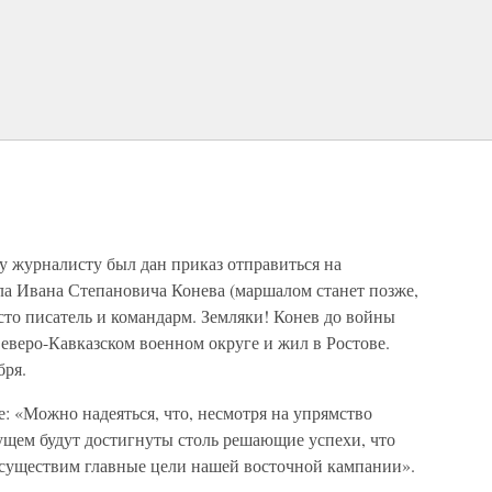
у журналисту был дан приказ отправиться на
ла Ивана Степановича Конева (маршалом станет позже,
сто писатель и командарм. Земляки! Конев до войны
еверо-Кавказском военном округе и жил в Ростове.
бря.
е: «Можно надеяться, что, несмотря на упрямство
ущем будут достигнуты столь решающие успехи, что
 осуществим главные цели нашей восточной кампании».