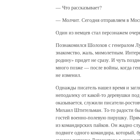
— Что рассказывает?
— Молчит. Сегодня отправляем в Мос
Один из немцев стал персонажем очер
Познакомился Шолохов с генералом Лу
знакомство, жаль, мимолетным. Интер
родину» придет не сразу. И чуть позд
много позже — после войны, когда ген
не изменил.
Однажды писатель нашел время и загл
неподалеку от какой-то деревушки под
оказывается, служили писатели-росто
Михаил Штительман. То-то радости бы
гостей военно-полевую пирушку. Прям
из командирских пайков. Он жадно слу
подвиге одного командира, который, б
смелом потомке Лермонтова в чине ка