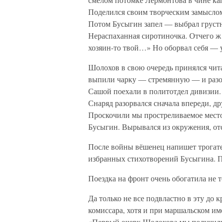
Поделился своим творческим замыслом 
Потом Бусыгин запел — выбрал грустн
Нераспаханная сиротиночка. Отчего ж 
хозяин-то твой…» Но оборвал себя — у
Шолохов в свою очередь принялся чита
выпили чарку — стремянную — и разо
Сашой поехали в политотдел дивизии. 
Снаряд разорвался сначала впереди, д
Проскочили мы простреливаемое место
Бусыгин. Вырывался из окружения, от
После войны вёшенец напишет трогате
избранных стихотворений Бусыгина. П
Поездка на фронт очень обогатила не 
Да только не все подвластно в эту до
комиссара, хотя и при маршальском им
«Первый очерк Шолохова мы получили