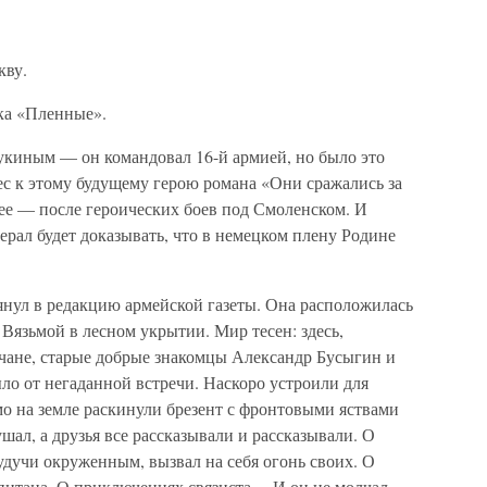
кву.
ка «Пленные».
киным — он командовал 16-й армией, но было это
ес к этому будущему герою романа «Они сражались за
нее — после героических боев под Смоленском. И
ерал будет доказывать, что в немецком плену Родине
янул в редакцию армейской газеты. Она расположилась
 Вязьмой в лесном укрытии. Мир тесен: здесь,
вчане, старые добрые знакомцы Александр Бусыгин и
ло от негаданной встречи. Наскоро устроили для
о на земле раскинули брезент с фронтовыми яствами
шал, а друзья все рассказывали и рассказывали. О
удучи окруженным, вызвал на себя огонь своих. О
питана. О приключениях связиста… И он не молчал.