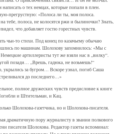
написать о тех немцах, которые попали в плен.
ую-прегрустную: «Полоса ли ты, моя полоса.
на тебе, полоса, не колосятся ржи и былиночки? Знать,
видел, что добавляет гостю горестных чувств.
ть чьи-то стихи. Под конец по казачьему обычаю
шлись по машинам. Шолохову запомнилось: «Мы с
Немецкие артиллеристы тут же взяли нас в „вилку“.
ругой позади… „Врешь, гадюка, не возьмешь!“
, укрылись за бугром… Вскоре узнал, погиб Саша
стреливался до последнего…»
льное, полное дружеских чувств предисловие к книге
огибли и Штительман, и Кац.
только Шолохова-газетчика, но и Шолохова-писателя.
 края драматичную пору журналисту в звании полкового
ени писателя Шолохова. Редактор газеты вспоминал:
 по военному проводу. Но к тому времени редакция