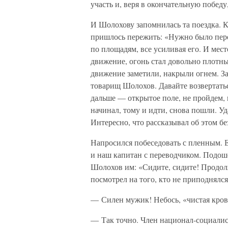
участь и, веря в окончательную побе
И Шолохову запомнилась та поездка. Ка
пришлось пережить: «Нужно было пере
по площадям, все усиливая его. И мес
движение, огонь стал довольно плотны
движение заметили, накрыли огнем. За
товарищ Шолохов. Давайте возвертаться
дальше — открытое поле, не пройдем, п
начинал, тому и идти, снова пошли. У
Интересно, что рассказывал об этом бе
Напросился побеседовать с пленным. Е
и наш капитан с переводчиком. Подош
Шолохов им: «Сидите, сидите! Продол
посмотрел на того, кто не приподнялся
— Силен мужик! Небось, «чистая кров
— Так точно. Член национал-социалист