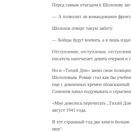
Перед самым отъездом к Шолохову заг
— А позволит ли командование фронта
Шолохов отверг такую заботу:
— Бойцы будут воевать, а я лишь изда
Отступление, отступление, отступлени
писатель напечатает девять очерков и 
Но и «Тихий Дон» занял свои позиции
Шолоховым. Роман стал как бы учебн
еще с довоенных времен обласканный 
Симонов начал подумывать о серьезной
«Мне довелось перечитать „Тихий Дон“
август 1941 года.
В тот страшный год две книги больше 
мир“.