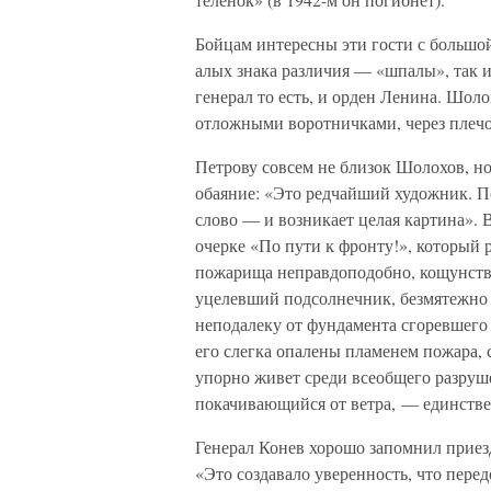
Бойцам интересны эти гости с большо
алых знака различия — «шпалы», так и
генерал то есть, и орден Ленина. Шоло
отложными воротничками, через плечо
Петрову совсем не близок Шолохов, но
обаяние: «Это редчайший художник. По
слово — и возникает целая картина». 
очерке «По пути к фронту!», который 
пожарища неправдоподобно, кощунств
уцелевший подсолнечник, безмятежно
неподалеку от фундамента сгоревшего
его слегка опалены пламенем пожара, 
упорно живет среди всеобщего разруше
покачивающийся от ветра, — единстве
Генерал Конев хорошо запомнил приез
«Это создавало уверенность, что пере