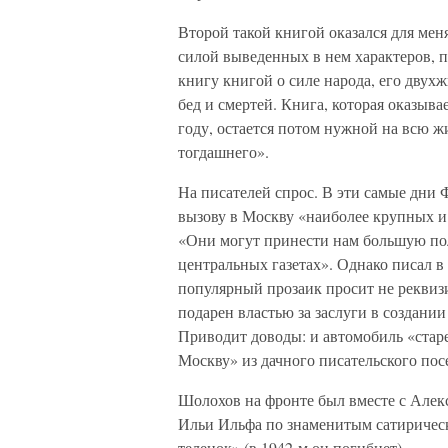
Второй такой книгой оказался для мен
силой выведенных в нем характеров, 
книгу книгой о силе народа, его двух
бед и смертей. Книга, которая оказыва
году, остается потом нужной на всю жи
тогдашнего».
На писателей спрос. В эти самые дни 
вызову в Москву «наиболее крупных и
«Они могут принести нам большую пол
центральных газетах». Однако писал в
популярный прозаик просит не реквиз
подарен властью за заслуги в создан
Приводит доводы: и автомобиль «старе
Москву» из дачного писательского пос
Шолохов на фронте был вместе с Але
Ильи Ильфа по знаменитым сатирическ
теленок» (в 1942-м он погибнет).