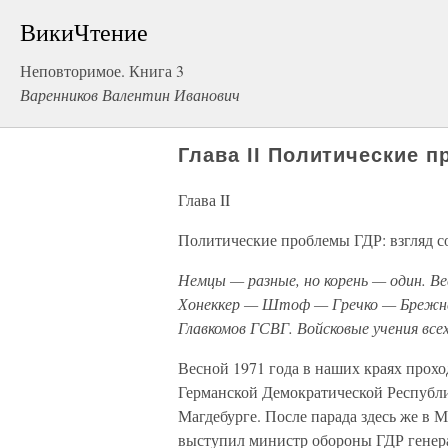
ВикиЧтение
Неповторимое. Книга 3
Варенников Валентин Иванович
Глава II Политические 
Глава II
Политические проблемы ГДР: взгляд с
Немцы — разные, но корень — один. Ве
Хонеккер — Штоф — Гречко — Брежнев
Главкомов ГСВГ. Войсковые учения все
Весной 1971 года в наших краях про
Германской Демократической Республи
Магдебурге. После парада здесь же в 
выступил министр обороны ГДР генера