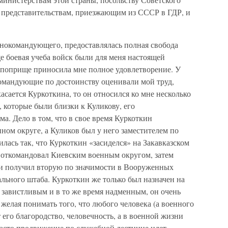
 представительствам, приезжающим из СССР в ГДР, и
внокомандующего, предоставлялась полная свобода
е боевая учеба войск были для меня настоящей
м поприще приносила мне полное удовлетворение. У
командующие по достоинству оценивали мой труд,
асается Куркоткина, то он относился ко мне несколько
, которые были близки к Куликову, его
а. Дело в том, что в свое время Куркоткин
ном округе, а Куликов был у него заместителем по
лась так, что Куркоткин «засиделся» на Закавказском
я откомандовал Киевским военным округом, затем
 и получил вторую по значимости в Вооруженных
льного штаба. Куркоткин же только был назначен на
 завистливым и в то же время надменным, он очень
 желая понимать того, что любого человека (а военного
т его благородство, человечность, а в военной жизни
асто продвижение по служебной лестнице идет