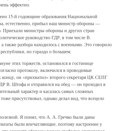
чень эффектно.
ено 15-й годовщине образования Национальной
ва, естественно, прибыл наш министр обороны —
о. Приехали министры обороны и других стран
олитическое руководство ГДР, в том числе В.
, а также разбора находилось с военными. Это говорило
 республики, но гораздо о большем.
ануне этих торжеств, остановился в гостинице
согласно протоколу, включился в проводимые
к концу, он «прихватил» второго секретаря ЦК СЕПГ
ГДР В. Штофа и отправился на обед — он проходил в
рительный характер и касалась самых сложных
тоже присутствовал, однако делал вид, что всецело
полезной. Я понял, что А. А. Гречко были даны
ультаты были впечатляющие, поэтому настроение у
, что министр обороны весьма свободно оперировал