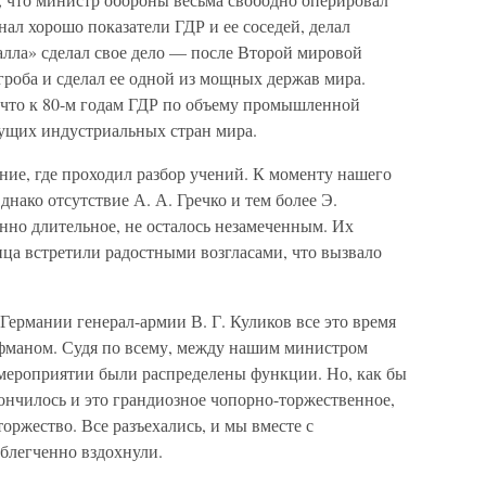
ал хорошо показатели ГДР и ее соседей, делал
алла» сделал свое дело — после Второй мировой
роба и сделал ее одной из мощных держав мира.
ь, что к 80-м годам ГДР по объему промышленной
дущих индустриальных стран мира.
ание, где проходил разбор учений. К моменту нашего
нако отсутствие А. А. Гречко и тем более Э.
енно длительное, не осталось незамеченным. Их
ца встретили радостными возгласами, что вызвало
ермании генерал-армии В. Г. Куликов все это время
офманом. Судя по всему, между нашим министром
мероприятии были распределены функции. Но, как бы
кончилось и это грандиозное чопорно-торжественное,
оржество. Все разъехались, и мы вместе с
блегченно вздохнули.