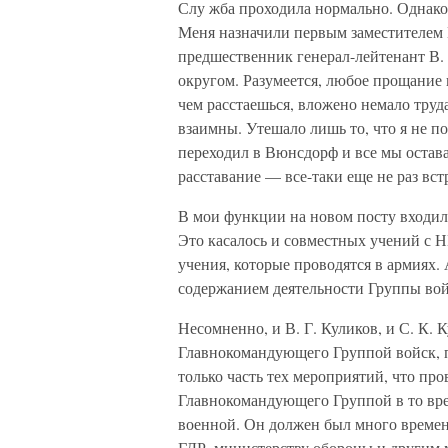
Слу жба проходила нормально. Однако 
Меня назначили первым заместителем
предшественник генерал-лейтенант В
округом. Разумеется, любое прощание не
чем расстаешься, вложено немало труд
взаимны. Утешало лишь то, что я не п
переходил в Вюнсдорф и все мы остав
расставание — все-таки еще не раз вст
В мои функции на новом посту входил
Это касалось и совместных учений с Н
учения, которые проводятся в армиях. 
содержанием деятельности Группы войск
Несомненно, и В. Г. Куликов, и С. К.
Главнокомандующего Группой войск, п
только часть тех мероприятий, что пр
Главнокомандующего Группой в то вре
военной. Он должен был много времен
ГДР, министерству обороны и другим 