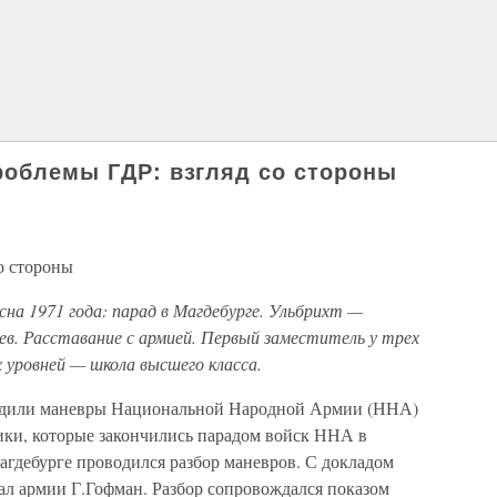
проблемы ГДР: взгляд со стороны
о стороны
сна 1971 года: парад в Магдебурге. Ульбрихт —
. Расставание с армией. Первый заместитель у трех
х уровней — школа высшего класса.
ходили маневры Национальной Народной Армии (ННА)
ки, которые закончились парадом войск ННА в
Магдебурге проводился разбор маневров. С докладом
л армии Г.Гофман. Разбор сопровождался показом