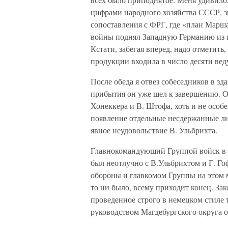
цифрами народного хозяйства СССР, зн
сопоставления с ФРГ, где «план Марш
войны поднял Западную Германию из г
Кстати, забегая вперед, надо отметит
продукции входила в число десяти ве
После обеда я отвез собеседников в зд
прибытия он уже шел к завершению. Од
Хонеккера и В. Штофа, хоть и не особ
появление отдельные несдержанные ли
явное неудовольствие В. Ульбрихта.
Главнокомандующий Группой войск в Г
был неотлучно с В.Ульбрихтом и Г. Г
обороны и главкомом Группы на этом 
то ни было, всему приходит конец. За
проведенное строго в немецком стиле т
руководством Магдебургского округа о