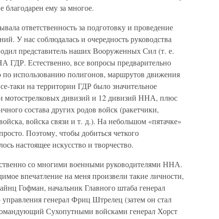
 благодарен ему за многое.
ывала ответственность за подготовку и проведение
ий. У нас соблюдалась и очередность руководства
одил представитель наших Вооруженных Сил (т. е.
А ГДР. Естественно, все вопросы предварительно
о по использованию полигонов, маршрутов движения
 все-таки на территории ГДР было значительное
 и мотострелковых дивизий и 12 дивизий ННА, плюс
ичного состава других родов войск (ракетчики,
йска, войска связи и т. д.). На небольшом «пятачке»
просто. Поэтому, чтобы добиться четкого
лось настоящее искусство и творчество.
дственно со многими военными руководителями ННА.
димое впечатление на меня произвели такие личности,
айнц Гофман, начальник Главного штаба генерал
 управления генерал Фриц Штрелец (затем он стал
окомандующий Сухопутными войсками генерал Хорст