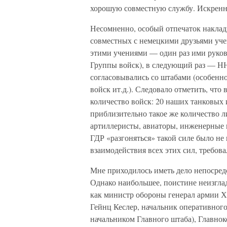
хорошую совместную службу. Искренне
Несомненно, особый отпечаток наклад
совместных с немецкими друзьями учен
этими учениями — один раз ими руков
Группы войск), в следующий раз — НН
согласовывались со штабами (особенн
войск ит.д.). Следовало отметить, что
количество войск: 20 наших танковых
приблизительно такое же количество л
артиллеристы, авиаторы, инженерные во
ГДР «разгоняться» такой силе было не 
взаимодействия всех этих сил, требова
Мне приходилось иметь дело непосре
Однако наибольшее, поистине неизгла
как министр обороны генерал армии Х
Гейнц Кеслер, начальник оперативного
начальником Главного штаба), Главн