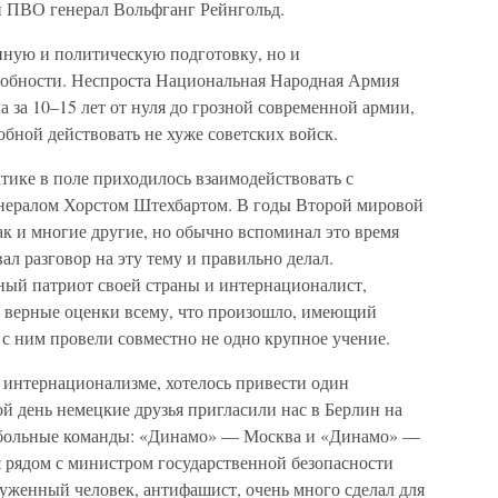
 ПВО генерал Вольфганг Рейнгольд.
нную и политическую подготовку, но и
собности. Неспроста Национальная Народная Армия
а за 10–15 лет от нуля до грозной современной армии,
бной действовать не хуже советских войск.
ктике в поле приходилось взаимодействовать с
ералом Хорстом Штехбартом. В годы Второй мировой
к и многие другие, но обычно вспоминал это время
вал разговор на эту тему и правильно делал.
ный патриот своей страны и интернационалист,
 верные оценки всему, что произошло, имеющий
 ним провели совместно не одно крупное учение.
 интернационализме, хотелось привести один
й день немецкие друзья пригласили нас в Берлин на
тбольные команды: «Динамо» — Москва и «Динамо» —
ся рядом с министром государственной безопасности
уженный человек, антифашист, очень много сделал для