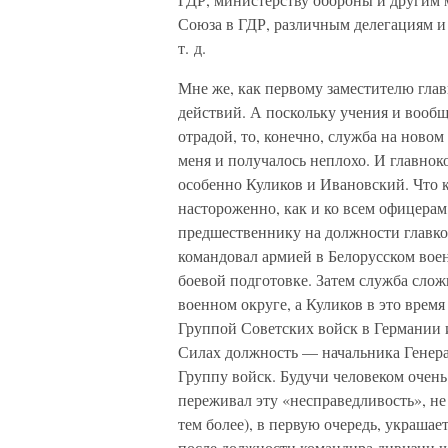
Союза в ГДР, различным делегациям и
т. д.
Мне же, как первому заместителю гла
действий. А поскольку учения и вообщ
отрадой, то, конечно, служба на ново
меня и получалось неплохо. И главно
особенно Куликов и Ивановский. Что к
настороженно, как и ко всем офицерам
предшественнику на должности главком
командовал армией в Белорусском воен
боевой подготовке. Затем служба сложи
военном округе, а Куликов в это врем
Группой Советских войск в Германии
Силах должность — начальника Генера
Группу войск. Будучи человеком очень
переживал эту «несправедливость», не
тем более), в первую очередь, украшае
после должности командира дивизии ч