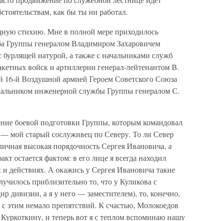
стоятельствам, как бы ты ни работал.
одную стихию. Мне в полной мере приходилось
аба Группы генералом Владимиром Захаровичем
бурлящей натурой, а также с начальниками служб
кетных войск и артиллерии генерал-лейтенантом В.
 16-й Воздушной армией Героем Советского Союза
ачальником инженерной службы Группы генералом С.
ние боевой подготовки Группы, которым командовал
— мой старый сослуживец по Северу. То ли Север
личная высокая порядочность Сергея Ивановича, а
факт остается фактом: в его лице я всегда находил
 и действиях. А окажись у Сергея Ивановича такие
олучилось приблизительно то, что у Куликова с
 дивизии, а я у него — заместителем), то, конечно,
 с этим немало препятствий. К счастью, Молокоедов
Куркоткину, и теперь вот я с теплом вспоминаю нашу