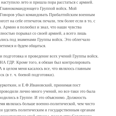
наступило лето и пришла пора расстаться с армией.
 Главнокомандующего Группой войск. Мой
. Говоров убыл командовать Прибалтийским военным
сет на себе отпечаток печали, тем более если в то, с
а. Армию я полюбил и знал, что наши чувства
олностью порывал со своей армией, а всего лишь
ались под знаменами Группы войск. Это облегчало
ретимся и будем общаться.
и подготовка и проведение всех учений Группы войск.
НА ГДР. Кроме того, я обязан был контролировать
А в целом меня касалось все, что являлось главным
 (в т. ч. боевой подготовки).
 Куркоткин, и Е.Ф.Ивановский, принимая пост
роводили лично много учений, но все-таки это была
оводились в Группе. И это объяснимо. Должность
мя являлась больше военно-политической, чем чисто
и уделять политическим и государственным органам
министерствам этой страны, посольству Советского