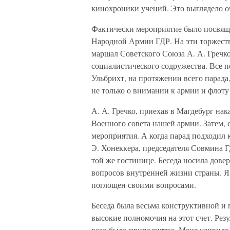
кинохроники учений. Это выглядело о
Фактически мероприятие было посвящ
Народной Армии ГДР. На эти торжест
маршал Советского Союза А. А. Гречк
социалистического содружества. Все п
Ульбрихт, на протяжении всего парада
не только о внимании к армии и флоту
А. А. Гречко, приехав в Магдебург нак
Военного совета нашей армии. Затем, 
мероприятия. А когда парад подходил 
Э. Хонеккера, председателя Совмина 
той же гостинице. Беседа носила дове
вопросов внутренней жизни страны. Я 
поглощен своими вопросами.
Беседа была весьма конструктивной и 
высокие полномочия на этот счет. Рез
всех было приподнятое. Меня удивило