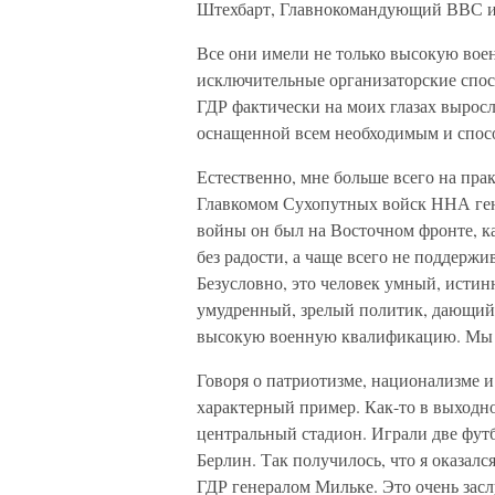
Штехбарт, Главнокомандующий ВВС и
Все они имели не только высокую вое
исключительные организаторские спо
ГДР фактически на моих глазах выросл
оснащенной всем необходимым и спосо
Естественно, мне больше всего на пра
Главкомом Сухопутных войск ННА ген
войны он был на Восточном фронте, ка
без радости, а чаще всего не поддержи
Безусловно, это человек умный, истин
умудренный, зрелый политик, дающий
высокую военную квалификацию. Мы с
Говоря о патриотизме, национализме и
характерный пример. Как-то в выходно
центральный стадион. Играли две фу
Берлин. Так получилось, что я оказал
ГДР генералом Мильке. Это очень засл