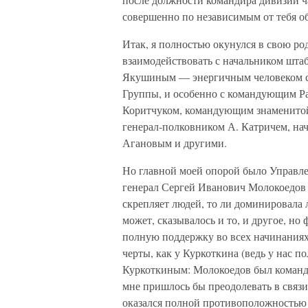
совершенно по независимым от тебя об
Итак, я полностью окунулся в свою р
взаимодействовать с начальником шт
Якушиным — энергичным человеком с 
Группы, и особенно с командующим Ра
Коритчуком, командующим знаменитой
генерал-полковником А. Катричем, н
Агановым и другими.
Но главной моей опорой было Управле
генерал Сергей Иванович Молокоедов 
скрепляет людей, то ли доминировала 
может, сказывалось и то, и другое, но 
полную поддержку во всех начинаниях
черты, как у Куркоткина (ведь у нас п
Куркоткиным: Молокоедов был командир
мне пришлось бы преодолевать в связи
оказался полной противоположностью 