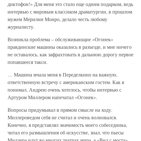
диктофон!» Для меня это стало еще одним подарком, ведь
интервью с мировым классиком драматургии, в прошлом
мужем Мерилин Монро, делало честь любому
журналисту.
Возникла проблема – обслуживающие «Огонек»
правдинские машины оказались в разъезде, и мне ничего
не оставалось, как зафрахтовать в дальнюю дорогу первое
попавшееся такси.
… Машина мчала меня в Переделкино на важную,
ответственную встречу с американским гостем. Как я
понимал, Андрею очень хотелось, чтобы интервью с
Артуром Миллером напечатал «Огонек».
Вопросы придумывал в прямом смысле на ходу.
Миллероведом себя не считал и очень волновался.
Конечно, я представлял значимость моего собеседника,
читал его размышления об искусстве, знал, что пьесы
Миллера идут во многих театрах мира, а «Вид с моста»,