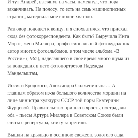
И тут Андрей, взглянув на часы, намекнул, что пора
заканчивать. На полосу, то есть на семь машинописных
страниц, материала мне вполне хватало.
Разговор подошел к концу, и я спохватился, что приехал
сюда без фотокорреспондента. Как быть? Выручила Инга
Морат, жена Миллера, профессиональный фотохудожник,
автор многих фотоальбомов, в том числе альбома «В
России» (1965), наделавшего в свое время много шума из-
за вошедших в него фотопортретов Надежды
Мандельштам,
Иосифа Бродского, Александра Солженицына… А
главным образом из-за большого количества морщин на
лице министра культуры СССР той поры Екатерины
Фурцевой. Правительство пришло в ярость, пострадали
оба – пьесы Артура Миллера в Советском Союзе были
сняты с репертуара, книгу запретили.
Вышли на крыльцо в осеннюю свежесть золотого сада.