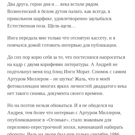
Два друга, герои дня и… века встали рядом.
Вознесенский в белом дутом пальто, как всегда, в
прикольном шарфике, удовлетворенно заулыбался.
Естественная поза. Щелк-щелк…
Инга передала мне только что отснятую кассету, и я
помчался домой готовить интервью для публикации.
До сих пор корю себя за то, что постеснялся напроситься
на кадр с двумя корифеями литературы. А Андрей не
подтолкнул меня под блиц Инги Морат. Снимок с самим
Артуром Миллером – не шутка! Жаль, что в моей
фотоколлекции многих ярких личностей двадцатого века
нет такого снимка, документа своего времени.
Но на поэтов нельзя обижаться. И я не обиделся на
Андрея, тем более что интервью с Артуром Миллером,
опубликованное в «Огоньке», стало знаковым для
переломно-перестроечной эпохи, начинавшей набирать
обороты. Ведь на дворе был еще только сентябрь 1986