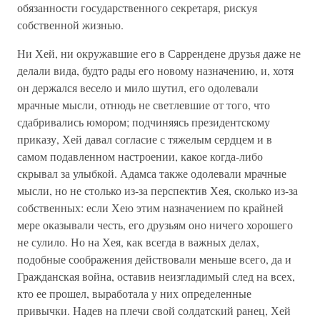
обязанности государственного секретаря, рискуя
собственной жизнью.
Ни Хей, ни окружавшие его в Саррендене друзья даже не
делали вида, будто рады его новому назначению, и, хотя
он держался весело и мило шутил, его одолевали
мрачные мысли, отнюдь не светлевшие от того, что
сдабривались юмором; подчиняясь президентскому
приказу, Хей давал согласие с тяжелым сердцем и в
самом подавленном настроении, какое когда-либо
скрывал за улыбкой. Адамса также одолевали мрачные
мысли, но не столько из-за перспектив Хея, сколько из-за
собственных: если Хею этим назначением по крайней
мере оказывали честь, его друзьям оно ничего хорошего
не сулило. Но на Хея, как всегда в важных делах,
подобные соображения действовали меньше всего, да и
Гражданская война, оставив неизгладимый след на всех,
кто ее прошел, выработала у них определенные
привычки. Надев на плечи свой солдатский ранец, Хей