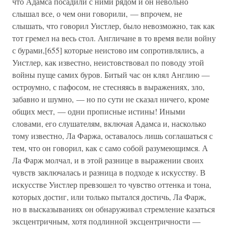
что Адамса посадили с ними рядом и он невольно
слышал все, о чем они говорили, — впрочем, не
слышать, что говорил Уистлер, было невозможно, так как
тот гремел на весь стол. Англичане в то время вели войну
с бурами,[655] которые неистово им сопротивлялись, а
Уистлер, как известно, неистовствовал по поводу этой
войны пуще самих буров. Битый час он клял Англию —
остроумно, с пафосом, не стесняясь в выражениях, зло,
забавно и шумно, — но по сути не сказал ничего, кроме
общих мест, — одни прописные истины! Иными
словами, его слушателям, включая Адамса и, насколько
тому известно, Ла Фаржа, оставалось лишь соглашаться с
тем, что он говорил, как с само собой разумеющимся. А
Ла Фарж молчал, и в этой разнице в выражении своих
чувств заключалась и разница в подходе к искусству. В
искусстве Уистлер превзошел то чувство оттенка и тона,
которых достиг, или только пытался достичь, Ла Фарж,
но в высказываниях он обнаруживал стремление казаться
эксцентричным, хотя подлинной эксцентричности —