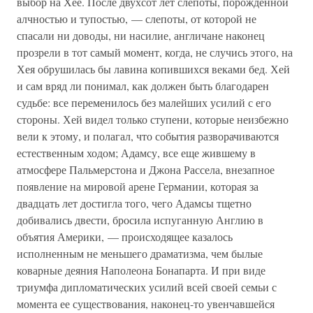
выбор на Хее. После двухсот лет слепоты, порожденной
алчностью и тупостью, — слепоты, от которой не
спасали ни доводы, ни насилие, англичане наконец
прозрели в тот самый момент, когда, не случись этого, на
Хея обрушилась бы лавина копившихся веками бед. Хей
и сам вряд ли понимал, как должен быть благодарен
судьбе: все переменилось без малейших усилий с его
стороны. Хей видел только ступени, которые неизбежно
вели к этому, и полагал, что события разворачиваются
естественным ходом; Адамсу, все еще жившему в
атмосфере Пальмерстона и Джона Рассела, внезапное
появление на мировой арене Германии, которая за
двадцать лет достигла того, чего Адамсы тщетно
добивались двести, бросила испуганную Англию в
объятия Америки, — происходящее казалось
исполненным не меньшего драматизма, чем былые
коварные деяния Наполеона Бонапарта. И при виде
триумфа дипломатических усилий всей своей семьи с
момента ее существования, наконец-то увенчавшейся