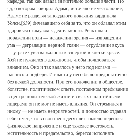
кафедра, так как давала значительно больше власти. Но
яд, о котором говорил Адамс, источало не честолюбие;
Адамс не разделял запоздалого покаяния кардинала
Уолси,[639] бичевавшего себя за то, что он обладал этим
здоровым стимулом к деятельности. Речь шла о
поражении воли — искажении зрения — извращении
ума — деградации нервной ткани — огрублении вкуса
— утрате чувства жалости к запертой в клетке крысе.
Хей не нуждался в должности, чтобы пользоваться
влиянием. Оно и так валялось у него под ногами —
нагнись и подбери. И власти у него было предостаточно
без всякой должности. При его положении в обществе,
богатстве, политическом опыте, постоянном пребывании
в центре политической жизни и связях с партийными
лидерами он не мог не иметь влияния. Он стремился к
иному — не иметь неприятностей, и полностью отдавал
себе отчет, что в свои шестьдесят лет, тяжело перенося
физическое напряжение и еще тяжелее жестокость,
мстительность и предательство, берется исполнять