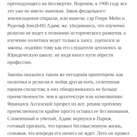
претендующего на бессмертие. Впрочем, в 1900 году все
это уже не имело значения. Закон феодального
землевладения открыли, или вывели, сэр Генри Мейн и
Рудольф Зом;[648] Адамс же, убедившись, что изучение
религии не ведет к познанию исторического развития, а
изучение политики ведет только к хаосу, уцепился за
законы, подобно тому как его слушатели цеплялись за
Юридическую школу, не видя иного пути обрести
профессию.
Законы оказались таким же негодным ориентиром, как
политика и религия и любая другая нить, сплетенная
пауком-схоластом; в них обнаруживалось не больше
преемственности, чем в архитектуре или нумизматике.
Франциск Ассизский презрел их все, решив проблему
преемственности крайне просто оставил ее без внимания.
Сломленный и убитый, Адамс вернулся в Париж,
готовый признать, что прожил бессмысленную жизнь,
сознавая, что впереди его ничего не ждет. Лето он провел