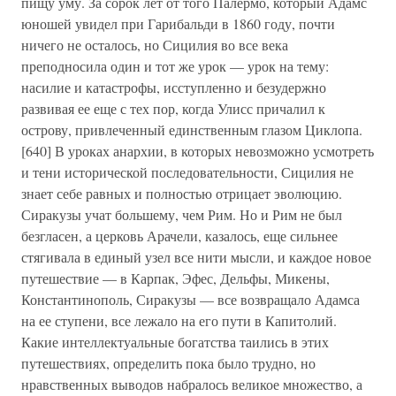
пищу уму. За сорок лет от того Палермо, который Адамс
юношей увидел при Гарибальди в 1860 году, почти
ничего не осталось, но Сицилия во все века
преподносила один и тот же урок — урок на тему:
насилие и катастрофы, исступленно и безудержно
развивая ее еще с тех пор, когда Улисс причалил к
острову, привлеченный единственным глазом Циклопа.
[640] В уроках анархии, в которых невозможно усмотреть
и тени исторической последовательности, Сицилия не
знает себе равных и полностью отрицает эволюцию.
Сиракузы учат большему, чем Рим. Но и Рим не был
безгласен, а церковь Арачели, казалось, еще сильнее
стягивала в единый узел все нити мысли, и каждое новое
путешествие — в Карпак, Эфес, Дельфы, Микены,
Константинополь, Сиракузы — все возвращало Адамса
на ее ступени, все лежало на его пути в Капитолий.
Какие интеллектуальные богатства таились в этих
путешествиях, определить пока было трудно, но
нравственных выводов набралось великое множество, а