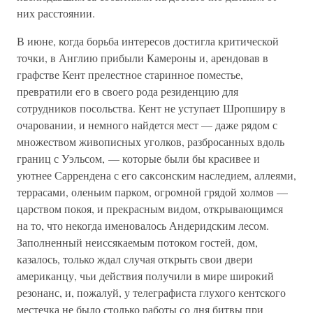
них расстоянии.
В июне, когда борьба интересов достигла критической
точки, в Англию прибыли Камероны и, арендовав в
графстве Кент прелестное старинное поместье,
превратили его в своего рода резиденцию для
сотрудников посольства. Кент не уступает Шропширу в
очаровании, и немного найдется мест — даже рядом с
множеством живописных уголков, разбросанных вдоль
границ с Уэльсом, — которые были бы красивее и
уютнее Саррендена с его саксонским наследием, аллеями,
террасами, оленьим парком, огромной грядой холмов —
царством покоя, и прекрасным видом, открывающимся
на то, что некогда именовалось Андеридским лесом.
Заполненный неиссякаемым потоком гостей, дом,
казалось, только ждал случая открыть свои двери
американцу, чьи действия получили в мире широкий
резонанс, и, пожалуй, у телеграфиста глухого кентского
местечка не было столько работы со дня битвы при