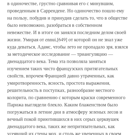
в одиночестве, грустно сравнивая его с минувшим,
проведенным в Саррендене. Но одиночество пошло ему
на пользу, побудив и принудив сделать то, что в обществе
было невозможно, разобраться в собственном
невежестве. И в итоге он занялся последним делом своей
жизни. Умирая от ennui,[649] от которой он не знал уже
куда деваться, Адамс, чтобы лето не пропадало зря, взялся
за методическое исследование — триангуляцию —
двенадцатого века. Тема эта позволяла заняться
изучением таких чисто французских притягательных
свойств, впрочем Францией давно утраченных, как
умиротворенность, ясность, простота выражения,
решительность в поступках, разнообразие местного
колорита, по сравнению с которым краски современного
Парижа выглядели блекло. Каким блаженством было
погружаться в летние дни в атмосферу зеленых лесов и
вечный покой приютившихся в них серых церквушек
двенадцатого века, таких же непритязательных, как
усеявший их стены мох, и столь же уверенных в своем