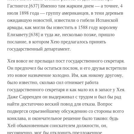
Гастингсе.[637] Именно там жарким днем — а точнее, 4
июля 1898 года — группу американцев, в тени деревьев
ожидавшую новостей, известили о гибели Испанской
армады, как могли бы известить в 1588 году королеву
Елизавету;[638] и туда же, несколько позже, пришло
послание, в котором Хею предлагалось принять
государственный департамент.
Хея вовсе не прельщал пост государственного секретаря.
Он предпочел бы остаться послом, и его друзья встретили
это новое назначение холодно. Им, как никому другому,
было известно, сколько сил отнимает работа
государственного секретаря и как мало их в запасе у Хея.
Даже Сарренден он выдерживал с трудом и был бы рад
найти достаточно веский повод для отказа. Вопрос
подвергся серьезнейшему обсуждению со стороны всего
конклава, и окончательное решение было таково: будь
Хей обыкновенным соискателем должности, он,
несомненно, мог бы отклонить предложенное