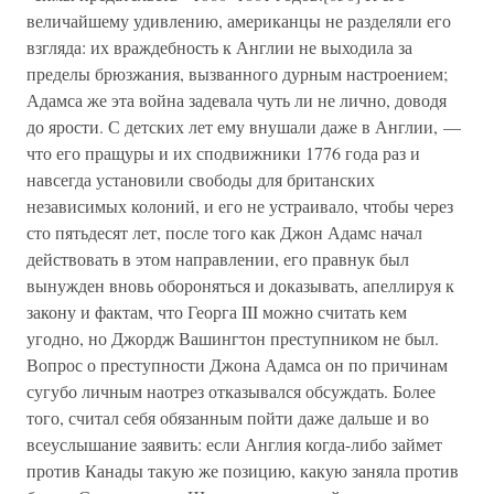
величайшему удивлению, американцы не разделяли его
взгляда: их враждебность к Англии не выходила за
пределы брюзжания, вызванного дурным настроением;
Адамса же эта война задевала чуть ли не лично, доводя
до ярости. С детских лет ему внушали даже в Англии, —
что его пращуры и их сподвижники 1776 года раз и
навсегда установили свободы для британских
независимых колоний, и его не устраивало, чтобы через
сто пятьдесят лет, после того как Джон Адамс начал
действовать в этом направлении, его правнук был
вынужден вновь обороняться и доказывать, апеллируя к
закону и фактам, что Георга III можно считать кем
угодно, но Джордж Вашингтон преступником не был.
Вопрос о преступности Джона Адамса он по причинам
сугубо личным наотрез отказывался обсуждать. Более
того, считал себя обязанным пойти даже дальше и во
всеуслышание заявить: если Англия когда-либо займет
против Канады такую же позицию, какую заняла против