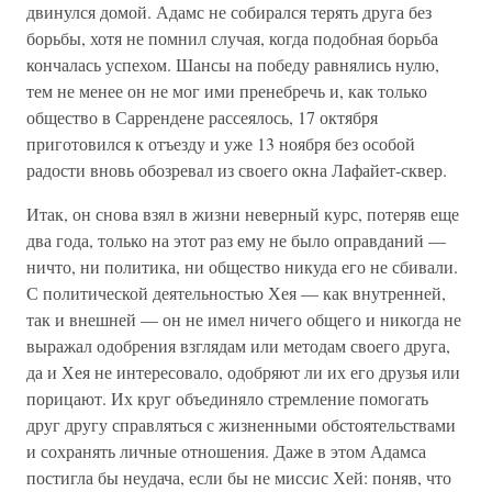
двинулся домой. Адамс не собирался терять друга без
борьбы, хотя не помнил случая, когда подобная борьба
кончалась успехом. Шансы на победу равнялись нулю,
тем не менее он не мог ими пренебречь и, как только
общество в Саррендене рассеялось, 17 октября
приготовился к отъезду и уже 13 ноября без особой
радости вновь обозревал из своего окна Лафайет-сквер.
Итак, он снова взял в жизни неверный курс, потеряв еще
два года, только на этот раз ему не было оправданий —
ничто, ни политика, ни общество никуда его не сбивали.
С политической деятельностью Хея — как внутренней,
так и внешней — он не имел ничего общего и никогда не
выражал одобрения взглядам или методам своего друга,
да и Хея не интересовало, одобряют ли их его друзья или
порицают. Их круг объединяло стремление помогать
друг другу справляться с жизненными обстоятельствами
и сохранять личные отношения. Даже в этом Адамса
постигла бы неудача, если бы не миссис Хей: поняв, что