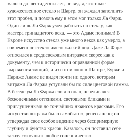
малого до шестидесяти лет, не ведая, что такое
художественное стекло и Шартр, он жаждал заполнить
этот пробел, и помочь ему в этом мог только Ла Фарж.
Один лишь Ла Фарж умел работать по стеклу, как
мастера тринадцатого века, — это Адамс понимал! В
Европе искусство стекла уже много веков как умерло, а
современное стекло имело жалкий вид. Даже Ла Фарж
относился к средневековым витражам скорее как к
документу, чем к исторически оправданной форме
выражения эмоций, и из сотни окон в Шартре, Бурже и
Париже Адамс не видел почти ни одного, которым
витражи Ла Фаржа уступали бы по силе цветовой гаммы.
В беседе ум Ла Фаржа словно опал, переливался
бесконечными оттенками, световыми бликами и
приглушенными до тончайших нюансов красками. Его
искусство витража было самобытно, ренессансно; он
утверждал свое особое видение через беспримерную
глубину и буйство красок. Казалось, он поставил себе
задачу сокрушить любое соперничество.