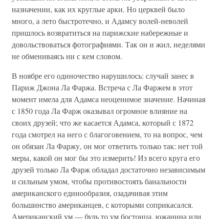
назначении, как их круглые арки. Но церквей было
много, а лето быстротечно, и Адамсу волей-неволей
пришлось возвратиться на парижские набережные и
довольствоваться фотографиями. Так он и жил, неделями
не обмениваясь ни с кем словом.
В ноябре его одиночество нарушилось: случай занес в
Париж Джона Ла Фаржа. Встреча с Ла Фаржем в этот
момент имела для Адамса неоценимое значение. Начиная
с 1850 года Ла Фарж оказывал огромное влияние на
своих друзей; что же касается Адамса, который с 1872
года смотрел на него с благоговением, то на вопрос, чем
он обязан Ла Фаржу, он мог ответить только так: нет той
меры, какой он мог бы это измерить! Из всего круга его
друзей только Ла Фарж обладал достаточно независимым
и сильным умом, чтобы противостоять банальности
американского единообразия, озадачивая этим
большинство американцев, с которыми соприкасался.
Американский ум — будь то ум бостонца, южанина или