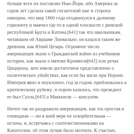
больше всех их поставлял Нью-Йорк, ибо Америка за
сорок лет сделала такой гигантский шаг в сторону
империи, что мир 1860 года отодвинулся к далекому
горизонту и маячил где-то в одной плоскости с римской
республикой Брута и Катона,[641] так что школьникам,
читавшим об Аврааме Линкольне, он казался таким же
древним, как Юлий Цезарь. Огромное число
американцев знали о Гражданской войне из учебников
истории, как знали о мятеже Кромвеля[642] или речах
Цицерона, зато имели достаточное представление о
политических убийствах, как если бы жили при Нероне.
Империя явно и неуклонно, год за годом, приближалась к
критическому рубежу, и порою казалось, что президент
ее был Сулла,[643] а Маккинли — консулом.
Ничто так не раздражало американцев, как эта простая и
очевидная — ни в коей мере не оскорбительная —
истина, и, встречаясь с соотечественниками на
Капитолии, об этом лучше было молчать. К счастью,