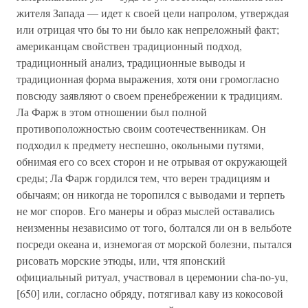
жителя Запада — идет к своей цели напролом, утверждая
или отрицая что бы то ни было как непреложный факт;
американцам свойствен традиционный подход,
традиционный анализ, традиционные выводы и
традиционная форма выражения, хотя они громогласно
повсюду заявляют о своем пренебрежении к традициям.
Ла Фарж в этом отношении был полной
противоположностью своим соотечественникам. Он
подходил к предмету неспешно, окольными путями,
обнимая его со всех сторон и не отрывая от окружающей
среды; Ла Фарж гордился тем, что верен традициям и
обычаям; он никогда не торопился с выводами и терпеть
не мог споров. Его манеры и образ мыслей оставались
неизменны независимо от того, болтался ли он в вельботе
посреди океана и, изнемогая от морской болезни, пытался
рисовать морские этюды, или, чтя японский
официальный ритуал, участвовал в церемонии cha-no-yu,
[650] или, согласно обряду, потягивал каву из кокосовой