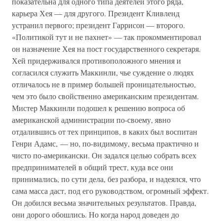
показательна для одного типа деятелей этого ряда,
карьера Хея — для другого. Президент Кливленд
устранил первого; президент Гаррисон — второго.
«Политикой тут и не пахнет» — так прокомментировал
он назначение Хея на пост государственного секретаря.
Хей придерживался противоположного мнения и
согласился служить Маккинли, чье суждение о людях
отличалось не в пример большей проницательностью,
чем это было свойственно американским президентам.
Мистер Маккинли подошел к решению вопроса об
американской администрации по-своему, явно
отдалившись от тех принципов, в каких был воспитан
Генри Адамс, — но, по-видимому, весьма практично и
чисто по-американски. Он задался целью собрать всех
предпринимателей в общий трест, куда все они
принимались, по сути дела, без разбора, и надеялся, что
сама масса даст, под его руководством, огромный эффект.
Он добился весьма значительных результатов. Правда,
они дорого обошлись. Но когда народ доведен до