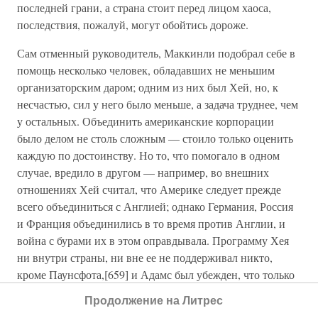
последней грани, а страна стоит перед лицом хаоса,
последствия, пожалуй, могут обойтись дороже.
Сам отменный руководитель, Маккинли подобрал себе в
помощь несколько человек, обладавших не меньшим
организаторским даром; одним из них был Хей, но, к
несчастью, сил у него было меньше, а задача труднее, чем
у остальных. Объединить американские корпорации
было делом не столь сложным — стоило только оценить
каждую по достоинству. Но то, что помогало в одном
случае, вредило в другом — например, во внешних
отношениях Хей считал, что Америке следует прежде
всего объединиться с Англией; однако Германия, Россия
и Франция объединились в то время против Англии, и
война с бурами их в этом оправдывала. Программу Хея
ни внутри страны, ни вне ее не поддерживал никто,
кроме Паунсфота,[659] и Адамс был убежден, что только
благодаря Паунсфоту Хей и держится.
Продолжение на Литрес