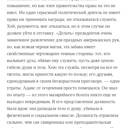
повышение, но как член правительства права на это не
имел. Ни один серьезный политический деятель не имеет
права ни принимать награды, ни отказываться служить.
Хей, разумеется, мог отказаться, но в этом случае он
должен уйти в отставку. «Делать» президентов очень
заманчивое развлечение для праздных американских рук,
но, как всякая черная магия, эта забава имеет
свойственные чертовщине темные стороны: тот, кто
вызывает духа, обязан ему служить, пусть даже ценою
гибели души и тела. Хею эта служба, несмотря на все ее
тяготы, могла принести какую-то пользу; его друзьям,
единодушным в своем бескорыстном приговоре, — одни
утраты. Адамс от огорчения просто помешался. Он знал
по опыту — из этого малярийного болота никто еще не
выходил невредимым. В его представлении должность
была ядом: она разъедала тело и душу, убивала в
физическом и социальном смысле. Должность отравляла
сильнее, чем сан священника или преподавательская