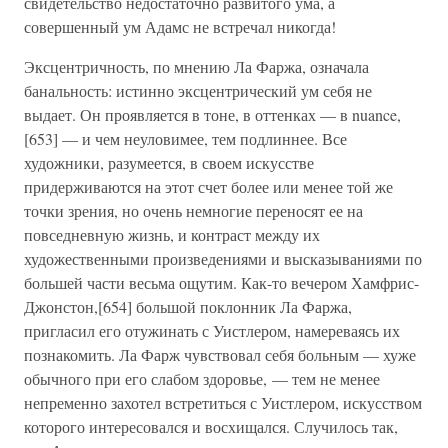
свидетельство недостаточно развитого ума, а
совершенный ум Адамс не встречал никогда!
Эксцентричность, по мнению Ла Фаржа, означала
банальность: истинно эксцентрический ум себя не
выдает. Он проявляется в тоне, в оттенках — в nuance,
[653] — и чем неуловимее, тем подлиннее. Все
художники, разумеется, в своем искусстве
придерживаются на этот счет более или менее той же
точки зрения, но очень немногие переносят ее на
повседневную жизнь, и контраст между их
художественными произведениями и высказываниями по
большей части весьма ощутим. Как-то вечером Хамфрис-
Джонстон,[654] большой поклонник Ла Фаржа,
пригласил его отужинать с Уистлером, намереваясь их
познакомить. Ла Фарж чувствовал себя больным — хуже
обычного при его слабом здоровье, — тем не менее
непременно захотел встретиться с Уистлером, искусством
которого интересовался и восхищался. Случилось так,