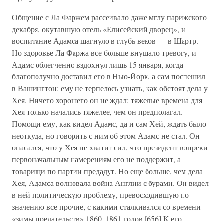
Общение с Ла Фаржем рассеивало даже мглу парижского
декабря, окутавшую отель «Елисейский дворец», и
воспитание Адамса шагнуло в глубь веков — в Шартр.
Но здоровье Ла Фаржа все больше внушало тревогу, и
Адамс облегченно вздохнул лишь 15 января, когда
благополучно доставил его в Нью-Йорк, а сам поспешил
в Вашингтон: ему не терпелось узнать, как обстоят дела у
Хея. Ничего хорошего он не ждал: тяжелые времена для
Хея только начались тяжелее, чем он предполагал.
Помощи ему, как видел Адамс, да и сам Хей, ждать было
неоткуда, но говорить с ним об этом Адамс не стал. Он
опасался, что у Хея не хватит сил, что президент вопреки
первоначальным намерениям его не поддержит, а
товарищи по партии предадут. Но еще больше, чем дела
Хея, Адамса волновала война Англии с бурами. Он видел
в ней политическую проблему, превосходившую по
значению все прочие, с какими сталкивался со времени
«зимы предательств» 1860–1861 годов.[656] К его