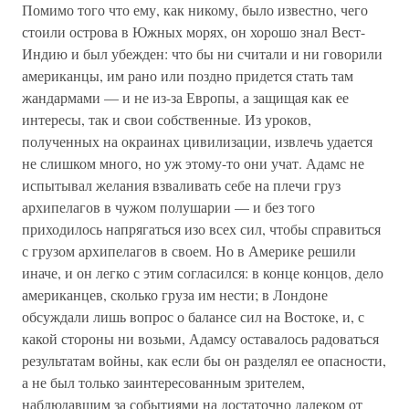
Помимо того что ему, как никому, было известно, чего
стоили острова в Южных морях, он хорошо знал Вест-
Индию и был убежден: что бы ни считали и ни говорили
американцы, им рано или поздно придется стать там
жандармами — и не из-за Европы, а защищая как ее
интересы, так и свои собственные. Из уроков,
полученных на окраинах цивилизации, извлечь удается
не слишком много, но уж этому-то они учат. Адамс не
испытывал желания взваливать себе на плечи груз
архипелагов в чужом полушарии — и без того
приходилось напрягаться изо всех сил, чтобы справиться
с грузом архипелагов в своем. Но в Америке решили
иначе, и он легко с этим согласился: в конце концов, дело
американцев, сколько груза им нести; в Лондоне
обсуждали лишь вопрос о балансе сил на Востоке, и, с
какой стороны ни возьми, Адамсу оставалось радоваться
результатам войны, как если бы он разделял ее опасности,
а не был только заинтересованным зрителем,
наблюдавшим за событиями на достаточно далеком от