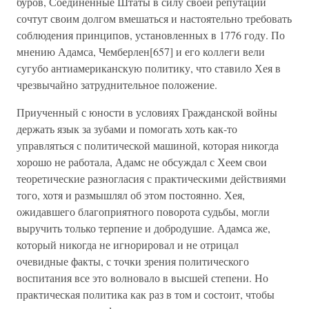
буров, Соединенные Штаты в силу своей репутации
сочтут своим долгом вмешаться и настоятельно требовать
соблюдения принципов, установленных в 1776 году. По
мнению Адамса, Чемберлен[657] и его коллеги вели
сугубо антиамериканскую политику, что ставило Хея в
чрезвычайно затруднительное положение.
Приученный с юности в условиях Гражданской войны
держать язык за зубами и помогать хоть как-то
управляться с политической машиной, которая никогда
хорошо не работала, Адамс не обсуждал с Хеем свои
теоретические разногласия с практическими действиями
того, хотя и размышлял об этом постоянно. Хея,
ожидавшего благоприятного поворота судьбы, могли
выручить только терпение и добродушие. Адамса же,
который никогда не игнорировал и не отрицал
очевидные факты, с точки зрения политического
воспитания все это волновало в высшей степени. Но
практическая политика как раз в том и состоит, чтобы