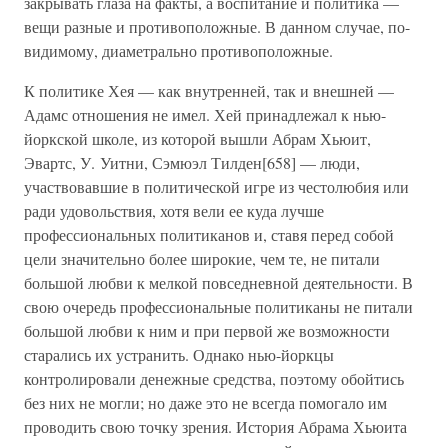
закрывать глаза на факты, а воспитание и политика —
вещи разные и противоположные. В данном случае, по-
видимому, диаметрально противоположные.
К политике Хея — как внутренней, так и внешней —
Адамс отношения не имел. Хей принадлежал к нью-
йоркской школе, из которой вышли Абрам Хьюит,
Эвартс, У. Уитни, Сэмюэл Тилден[658] — люди,
участвовавшие в политической игре из честолюбия или
ради удовольствия, хотя вели ее куда лучше
профессиональных политиканов и, ставя перед собой
цели значительно более широкие, чем те, не питали
большой любви к мелкой повседневной деятельности. В
свою очередь профессиональные политиканы не питали
большой любви к ним и при первой же возможности
старались их устранить. Однако нью-йоркцы
контролировали денежные средства, поэтому обойтись
без них не могли; но даже это не всегда помогало им
проводить свою точку зрения. История Абрама Хьюита