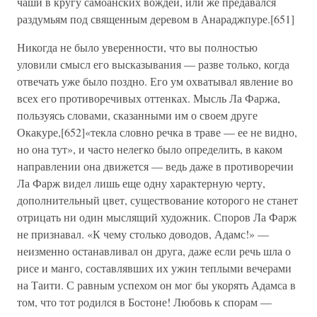
чаши в кругу самоанских вождей, или же предавался
раздумьям под священным деревом в Анараджпуре.[651]
Никогда не было уверенности, что вы полностью
уловили смысл его высказывания — разве только, когда
отвечать уже было поздно. Его ум охватывал явление во
всех его противоречивых оттенках. Мысль Ла Фаржа,
пользуясь словами, сказанными им о своем друге
Окакуре,[652]«текла словно речка в траве — ее не видно,
но она тут», и часто нелегко было определить, в каком
направлении она движется — ведь даже в противоречии
Ла Фарж видел лишь еще одну характерную черту,
дополнительный цвет, существование которого не станет
отрицать ни один мыслящий художник. Споров Ла Фарж
не признавал. «К чему столько доводов, Адамс!» —
неизменно останавливал он друга, даже если речь шла о
рисе и манго, составлявших их ужин теплыми вечерами
на Таити. С равным успехом он мог бы укорять Адамса в
том, что тот родился в Бостоне! Любовь к спорам —