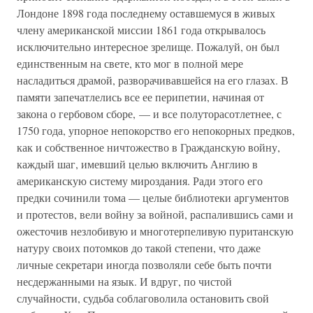
Лондоне 1898 года последнему оставшемуся в живых
члену американской миссии 1861 года открывалось
исключительно интересное зрелище. Пожалуй, он был
единственным на свете, кто мог в полной мере
насладиться драмой, разворачивавшейся на его глазах. В
памяти запечатлелись все ее перипетии, начиная от
закона о гербовом сборе, — и все полуторасотлетнее, с
1750 года, упорное непокорство его непокорных предков,
как и собственное ничтожество в Гражданскую войну,
каждый шаг, имевший целью включить Англию в
американскую систему мироздания. Ради этого его
предки сочинили тома — целые библиотеки аргументов
и протестов, вели войну за войной, распалившись сами и
ожесточив незлобивую и многотерпеливую пуританскую
натуру своих потомков до такой степени, что даже
личные секретари иногда позволяли себе быть почти
несдержанными на язык. И вдруг, по чистой
случайности, судьба соблаговолила остановить свой