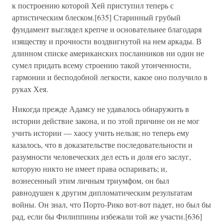
к построению которой Хей приступил теперь с
артистическим блеском.[635] Старинный грубый
фундамент выглядел крепче и основательнее благодаря
изяществу и прочности воздвигнутой на нем аркады. В
длинном списке американских посланников ни один не
сумел придать всему строению такой утонченности,
гармонии и бесподобной легкости, какое оно получило в
руках Хея.
Никогда прежде Адамсу не удавалось обнаружить в
истории действие закона, и по этой причине он не мог
учить истории — хаосу учить нельзя; но теперь ему
казалось, что в доказательстве последовательности и
разумности человеческих дел есть и доля его заслуг,
которую никто не имеет права оспаривать; и,
вознесенный этим личным триумфом, он был
равнодушен к другим дипломатическим результатам
войны. Он знал, что Порто-Рико вот-вот падет, но был бы
рад, если бы Филиппины избежали той же участи.[636]