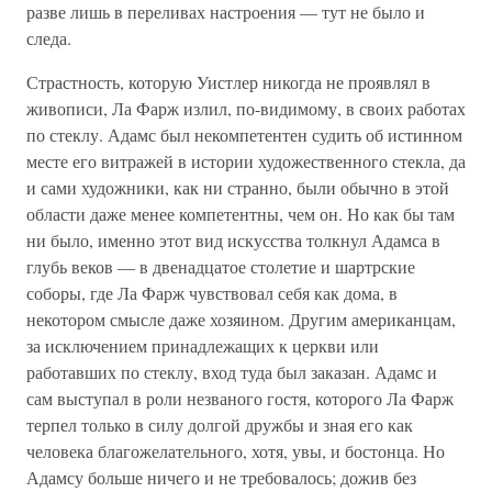
разве лишь в переливах настроения — тут не было и
следа.
Страстность, которую Уистлер никогда не проявлял в
живописи, Ла Фарж излил, по-видимому, в своих работах
по стеклу. Адамс был некомпетентен судить об истинном
месте его витражей в истории художественного стекла, да
и сами художники, как ни странно, были обычно в этой
области даже менее компетентны, чем он. Но как бы там
ни было, именно этот вид искусства толкнул Адамса в
глубь веков — в двенадцатое столетие и шартрские
соборы, где Ла Фарж чувствовал себя как дома, в
некотором смысле даже хозяином. Другим американцам,
за исключением принадлежащих к церкви или
работавших по стеклу, вход туда был заказан. Адамс и
сам выступал в роли незваного гостя, которого Ла Фарж
терпел только в силу долгой дружбы и зная его как
человека благожелательного, хотя, увы, и бостонца. Но
Адамсу больше ничего и не требовалось; дожив без