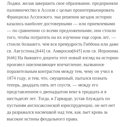
Лоджи, желая завершить свое образование, предприняли
паломничество в Ассизи с целью проинтервьюировать
Франциска Ассизского, чьи решения загадок истории
казались наиболее достоверными — или приемлемыми
— по сравнению со всеми предложенными; они стоили
того, чтобы потратить на их изучение еще сорок лет, —
стоили большего, чем вся премудрость Гиббона или даже
св. Августина,[644] св. Амвросия[645] или св. Иеронима.
[646] На бывшего доцента этот новый взгляд на историю
произвел ошеломляющее впечатление, вызванное
поразительным контрастом между тем, чему он учил в
1874 году, и тем, что, смущенный, пытался познать
теперь, двадцать пять лет спустя, — между его
представлением о двенадцатом веке в тридцать и в
шестьдесят лет. Тогда, в Гарварде, устав блуждать по
пустыням англосаксонской юриспруденции, он нет-нет
да разражался насмешкой над тем, как льет кровь за
высокие истины феодального права.