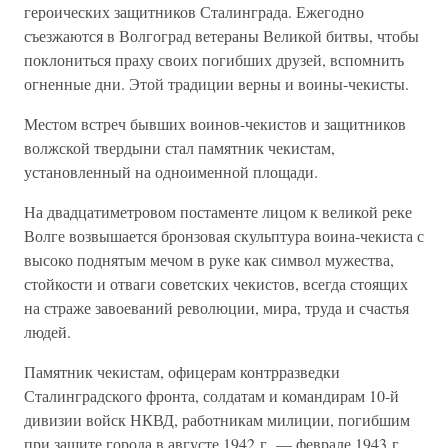
героических защитников Сталинграда. Ежегодно
съезжаются в Волгоград ветераны Великой битвы, чтобы
поклониться праху своих погибших друзей, вспомнить
огненные дни. Этой традиции верны и воины-чекисты.
Местом встреч бывших воинов-чекистов и защитников
волжской твердыни стал памятник чекистам,
установленный на одноименной площади.
На двадцатиметровом постаменте лицом к великой реке
Волге возвышается бронзовая скульптура воина-чекиста с
высоко поднятым мечом в руке как символ мужества,
стойкости и отваги советских чекистов, всегда стоящих
на страже завоеваний революции, мира, труда и счастья
людей.
Памятник чекистам, офицерам контрразведки
Сталинградского фронта, солдатам и командирам 10-й
дивизии войск НКВД, работникам милиции, погибшим
при защите города в августе 1942 г. — феврале 1943 г.,