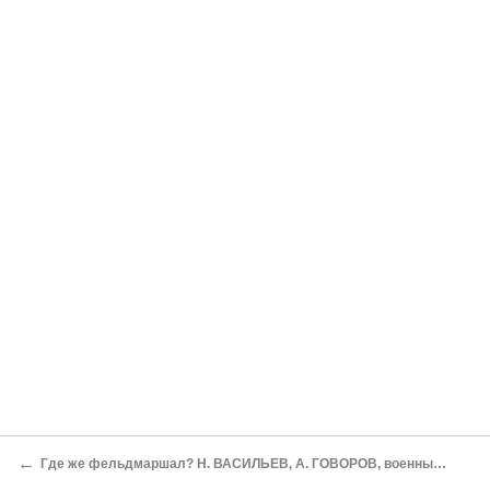
←
Где же фельдмаршал? Н. ВАСИЛЬЕВ, А. ГОВОРОВ, военные журналисты