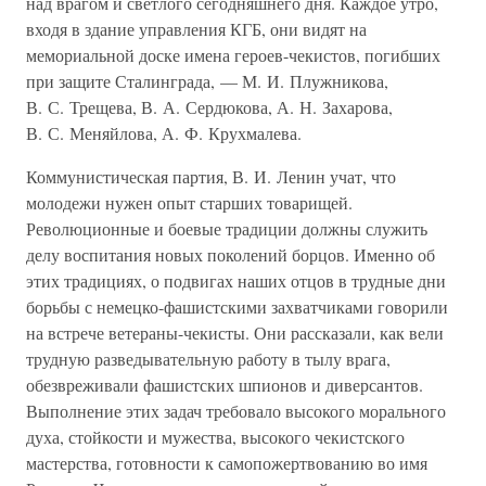
над врагом и светлого сегодняшнего дня. Каждое утро,
входя в здание управления КГБ, они видят на
мемориальной доске имена героев-чекистов, погибших
при защите Сталинграда, — М. И. Плужникова,
В. С. Трещева, В. А. Сердюкова, А. Н. Захарова,
В. С. Меняйлова, А. Ф. Крухмалева.
Коммунистическая партия, В. И. Ленин учат, что
молодежи нужен опыт старших товарищей.
Революционные и боевые традиции должны служить
делу воспитания новых поколений борцов. Именно об
этих традициях, о подвигах наших отцов в трудные дни
борьбы с немецко-фашистскими захватчиками говорили
на встрече ветераны-чекисты. Они рассказали, как вели
трудную разведывательную работу в тылу врага,
обезвреживали фашистских шпионов и диверсантов.
Выполнение этих задач требовало высокого морального
духа, стойкости и мужества, высокого чекистского
мастерства, готовности к самопожертвованию во имя