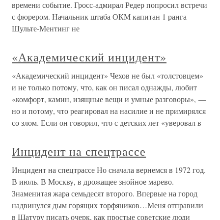
времени событие. Гросс-адмирал Редер попросил встречи
с фюрером. Начальник штаба ОКМ капитан 1 ранга
Шульте-Ментинг не
«Академический инцидент»
«Академический инцидент» Чехов не был «толстовцем»
и не только потому, что, как он писал однажды, любит
«комфорт, камин, изящные вещи и умные разговоры», —
но и потому, что реагировал на насилие и не примирялся
со злом. Если он говорил, что с детских лет «уверовал в
Инцидент на спецтрассе
Инцидент на спецтрассе Но сначала вернемся в 1972 год.
В июль. В Москву, в дрожащее знойное марево.
Знаменитая жара семьдесят второго. Впервые на город
надвинулся дым горящих торфяников…Меня отправили
в Шатуру писать очерк, как простые советские люди