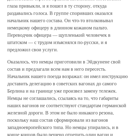
глаза привыкли, и я пошел в ту сторону, откуда
раздавались голоса. В группе споривших оказался
начальник нашего состава. Он что-то втолковывал
немецкому офицеру в длинном кожаном пальто.
Переводчик офицера — щупленький человечек в
штатском — с трудом изъяснялся по-русски, и я
предложил свои услуги.
Оказалось, что немцы приготовили в Эйдкунене свой
состав и предлагали всем нам в него пересесть.
Начальник нашего поезда возражал: он имел инструкцию
доставить делегацию в советских вагонах до самого
Берлина и на границе уже произвел замену тележек.
Немцы не соглашались, ссылаясь на то, что габариты
наших вагонов не соответствуют стандартам германской
железной дороги. В этом не было никакого резона,
поскольку наш состав сформировали из вагонов
западноевропейского типа. Но немцы упирались, и в
конце концов было решено отцепить один вагон и