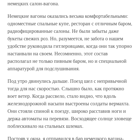
немецких салон-вагона.
Немецкие вагоны оказались весьма комфортабельными:
одноместные спальные купе, ресторан с отличным баром,
радиофицированные салоны. Не были забыты даже
букеты свежих роз. Но, разумеется, не забота о нашем
удобстве руководила гитлеровцами, когда они так упорно
настаивали на своем. Несомненно, этот состав
располагал не только пивным баром, но и специальной
аппаратурой для подслушивания.
Под утро двинулись дальше. Поезд шел с непривычной
тогда для нас скоростью. Слышно было, как протяжно
воет ветер. Когда рассвело, стало видно, что вдоль
железнодорожной насыпи выстроены солдаты вермахта.
Они стояли спиной к поезду, широко расставив ноги и
держа автоматы на перевязи. Восходящее солнце зловеще
поблескивало на стальных шлемах.
Постояв у окна, я отправился в бар немецкого вагона-