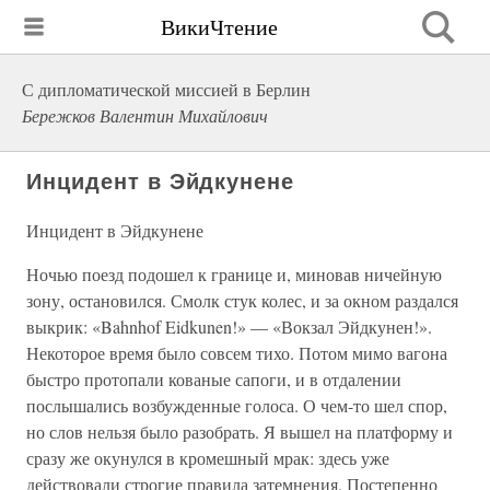
ВикиЧтение
С дипломатической миссией в Берлин
Бережков Валентин Михайлович
Инцидент в Эйдкунене
Инцидент в Эйдкунене
Ночью поезд подошел к границе и, миновав ничейную
зону, остановился. Смолк стук колес, и за окном раздался
выкрик: «Bahnhof Eidkunen!» — «Вокзал Эйдкунен!».
Некоторое время было совсем тихо. Потом мимо вагона
быстро протопали кованые сапоги, и в отдалении
послышались возбужденные голоса. О чем-то шел спор,
но слов нельзя было разобрать. Я вышел на платформу и
сразу же окунулся в кромешный мрак: здесь уже
действовали строгие правила затемнения. Постепенно