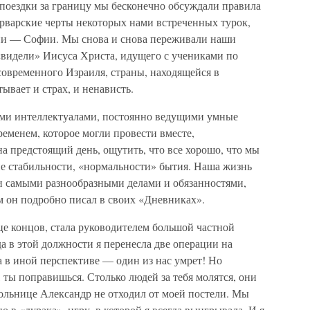
 поездки за границу мы бесконечно обсуждали правила
арварские черты некоторых нами встреченных турок,
и — Софии. Мы снова и снова переживали наши
«видели» Иисуса Христа, идущего с учениками по
современного Израиля, страны, находящейся в
ывает и страх, и ненависть.
ыми интеллектуалами, постоянно ведущими умные
еменем, которое могли провести вместе,
а предстоящий день, ощутить, что все хорошо, что мы
е стабильности, «нормальности» бытия. Наша жизнь
 и самыми разнообразными делами и обязанностями,
м он подробно писал в своих «Дневниках».
нце концов, стала руководителем большой частной
да в этой должности я перенесла две операции на
а в иной перспективе — один из нас умрет! Но
 ты поправишься. Столько людей за тебя молятся, они
 больнице Александр не отходил от моей постели. Мы
 в «дурака», игру, в которой я всегда выигрывала. И я