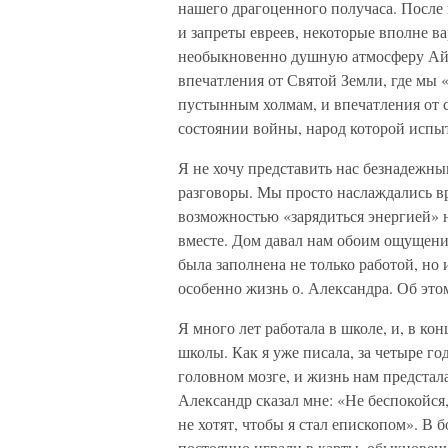
нашего драгоценного получаса. После
и запреты евреев, некоторые вполне в
необыкновенно душную атмосферу Ай
впечатления от Святой Земли, где мы 
пустынным холмам, и впечатления от 
состоянии войны, народ которой испыт
Я не хочу представить нас безнадежн
разговоры. Мы просто наслаждались вр
возможностью «зарядиться энергией» н
вместе. Дом давал нам обоим ощущени
была заполнена не только работой, но
особенно жизнь о. Александра. Об это
Я много лет работала в школе, и, в ко
школы. Как я уже писала, за четыре го
головном мозге, и жизнь нам предстал
Александр сказал мне: «Не беспокойся,
не хотят, чтобы я стал епископом». В
постоянно играли в карты, обыкновенно