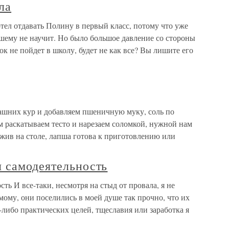
ла
тел отдавать Полину в первый класс, потому что уже
шему не научит. Но было большое давление со стороны
нок не пойдет в школу, будет не как все? Вы лишите его
ашних кур и добавляем пшеничную муку, соль по
ем раскатываем тесто и нарезаем соломкой, нужной нам
ив на столе, лапша готова к приготовлению или
я самодеятельность
ть И все-таки, несмотря на стыд от провала, я не
мому, они поселились в моей душе так прочно, что их
-либо практических целей, тщеславия или заработка я