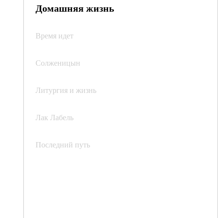
Домашняя жизнь
Время идет
Солженицын
Литургия и жизнь
Лак Лабель
Последний путь