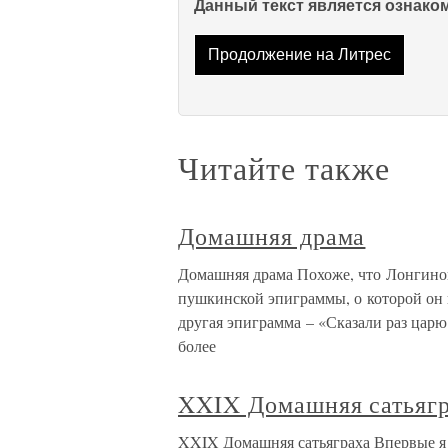
Данный текст является ознак
Продолжение на Литрес
Читайте также
Домашняя драма
Домашняя драма Похоже, что Лонгинов
пушкинской эпиграммы, о которой он 
другая эпиграмма – «Сказали раз царю
более
XXIX Домашняя сатьяг
XXIX Домашняя сатьяграха Впервые я п