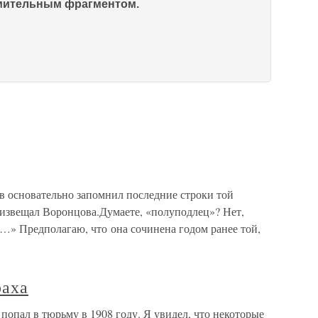
омительным фрагментом.
 основательно запомнил последние строки той
извещал Воронцова.Думаете, «полуподлец»? Нет,
…» Предполагаю, что она сочинена годом ранее той,
раха
опал в тюрьму в 1908 году. Я увидел, что некоторые