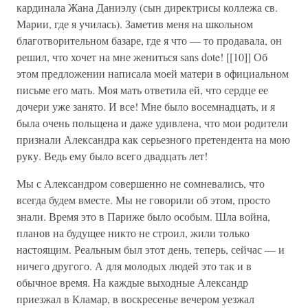
кардинала Жана Даниэлу (сын директрисы коллежа св.
Марии, где я училась). Заметив меня на школьном
благотворительном базаре, где я что — то продавала, он
решил, что хочет на мне жениться sans dote! [[10]] Об
этом предложении написала моей матери в официальном
письме его мать. Моя мать ответила ей, что сердце ее
дочери уже занято. И все! Мне было восемнадцать, и я
была очень польщена и даже удивлена, что мои родители
признали Александра как серьезного претендента на мою
руку. Ведь ему было всего двадцать лет!
Мы с Александром совершенно не сомневались, что
всегда будем вместе. Мы не говорили об этом, просто
знали. Время это в Париже было особым. Шла война,
планов на будущее никто не строил, жили только
настоящим. Реальным был этот день, теперь, сейчас — и
ничего другого. А для молодых людей это так и в
обычное время. На каждые выходные Александр
приезжал в Кламар, в воскресенье вечером уезжал